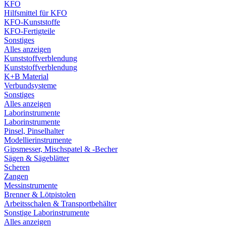
KFO
Hilfsmittel für KFO
KFO-Kunststoffe
KFO-Fertigteile
Sonstiges
Alles anzeigen
Kunststoffverblendung
Kunststoffverblendung
K+B Material
Verbundsysteme
Sonstiges
Alles anzeigen
Laborinstrumente
Laborinstrumente
Pinsel, Pinselhalter
Modellierinstrumente
Gipsmesser, Mischspatel & -Becher
Sägen & Sägeblätter
Scheren
Zangen
Messinstrumente
Brenner & Lötpistolen
Arbeitsschalen & Transportbehälter
Sonstige Laborinstrumente
Alles anzeigen