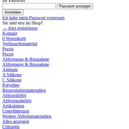
Ihr Passwort
Passwort anzeigen
Anmelden
Ich habe mein Passwort vergessen
Sie sind neu im Shop?
→ Jetzt registrieren
Kontakt
0
Warenkorb
Verbrauchsmaterial
Praxis
Praxis
Abformung & Bissnahme
Abformung & Bissnahme
Alginate
A Silikone
C Silikone
Polyether
Bissregistriermaterialien
Abformlöffel
Abformzubehör
Artikulation
Unterfütterung
Weitere Abformmaterialien
Alles anzeigen
Chirurgie