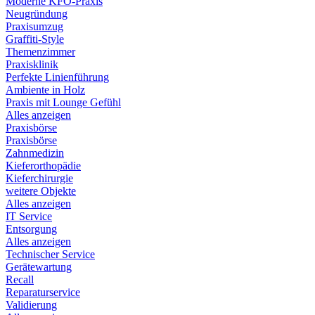
Moderne KFO-Praxis
Neugründung
Praxisumzug
Graffiti-Style
Themenzimmer
Praxisklinik
Perfekte Linienführung
Ambiente in Holz
Praxis mit Lounge Gefühl
Alles anzeigen
Praxisbörse
Praxisbörse
Zahnmedizin
Kieferorthopädie
Kieferchirurgie
weitere Objekte
Alles anzeigen
IT Service
Entsorgung
Alles anzeigen
Technischer Service
Gerätewartung
Recall
Reparaturservice
Validierung