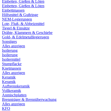
Einbetten, Gießen & Löten
Einbetten, Gießen & Löten
Einbettmassen
Hilfsmittel & Gußringe
NEM-Legierungen
Lote, Fluß- & Abbeizmittel
Tiegel & Einsätze
Drähte, Klammern & Geschiebe
Gold- & Edelmetalllegierugen
Sonstiges
Alles anzeigen
Isolierung
Isolierung
Isoliermittel
Stumpflacke
Knetmassen
Alles anzeigen
Keramik
Keramik
Aufbrennkeramik
Vollkeramik
Anmischplatten
Brennträger & Brennüberwachung
Alles anzeigen
KFO