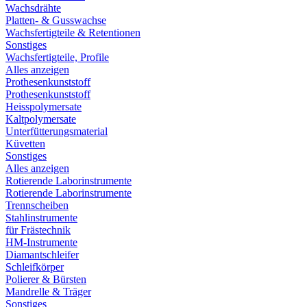
Wachsdrähte
Platten- & Gusswachse
Wachsfertigteile & Retentionen
Sonstiges
Wachsfertigteile, Profile
Alles anzeigen
Prothesenkunststoff
Prothesenkunststoff
Heisspolymersate
Kaltpolymersate
Unterfütterungsmaterial
Küvetten
Sonstiges
Alles anzeigen
Rotierende Laborinstrumente
Rotierende Laborinstrumente
Trennscheiben
Stahlinstrumente
für Frästechnik
HM-Instrumente
Diamantschleifer
Schleifkörper
Polierer & Bürsten
Mandrelle & Träger
Sonstiges