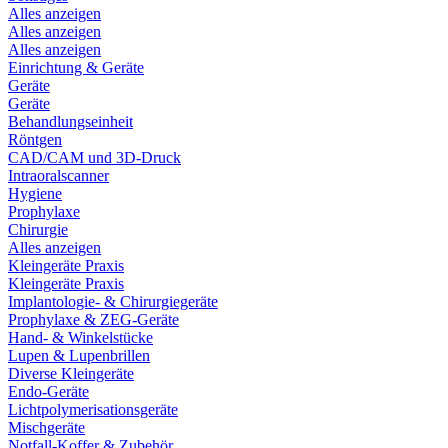
Alles anzeigen
Alles anzeigen
Alles anzeigen
Einrichtung & Geräte
Geräte
Geräte
Behandlungseinheit
Röntgen
CAD/CAM und 3D-Druck
Intraoralscanner
Hygiene
Prophylaxe
Chirurgie
Alles anzeigen
Kleingeräte Praxis
Kleingeräte Praxis
Implantologie- & Chirurgiegeräte
Prophylaxe & ZEG-Geräte
Hand- & Winkelstücke
Lupen & Lupenbrillen
Diverse Kleingeräte
Endo-Geräte
Lichtpolymerisationsgeräte
Mischgeräte
Notfall-Koffer & Zubehör