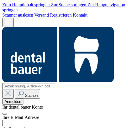
Zum Hauptinhalt springen
Zur Suche springen
Zur Hauptnavigation
springen
Scanner auslesen
Versand
Registrieren
Kontakt
Suchen
Anmelden
Ihr dental bauer Konto
Ihre E-Mail-Adresse