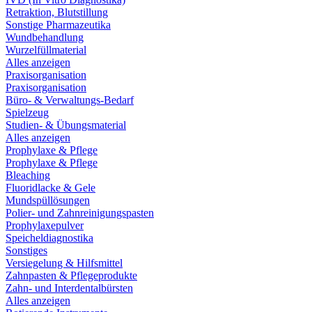
Retraktion, Blutstillung
Sonstige Pharmazeutika
Wundbehandlung
Wurzelfüllmaterial
Alles anzeigen
Praxisorganisation
Praxisorganisation
Büro- & Verwaltungs-Bedarf
Spielzeug
Studien- & Übungsmaterial
Alles anzeigen
Prophylaxe & Pflege
Prophylaxe & Pflege
Bleaching
Fluoridlacke & Gele
Mundspüllösungen
Polier- und Zahnreinigungspasten
Prophylaxepulver
Speicheldiagnostika
Sonstiges
Versiegelung & Hilfsmittel
Zahnpasten & Pflegeprodukte
Zahn- und Interdentalbürsten
Alles anzeigen