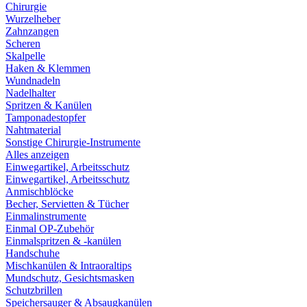
Chirurgie
Wurzelheber
Zahnzangen
Scheren
Skalpelle
Haken & Klemmen
Wundnadeln
Nadelhalter
Spritzen & Kanülen
Tamponadestopfer
Nahtmaterial
Sonstige Chirurgie-Instrumente
Alles anzeigen
Einwegartikel, Arbeitsschutz
Einwegartikel, Arbeitsschutz
Anmischblöcke
Becher, Servietten & Tücher
Einmalinstrumente
Einmal OP-Zubehör
Einmalspritzen & -kanülen
Handschuhe
Mischkanülen & Intraoraltips
Mundschutz, Gesichtsmasken
Schutzbrillen
Speichersauger & Absaugkanülen