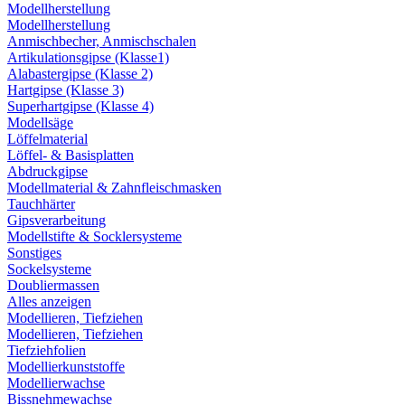
Modellherstellung
Modellherstellung
Anmischbecher, Anmischschalen
Artikulationsgipse (Klasse1)
Alabastergipse (Klasse 2)
Hartgipse (Klasse 3)
Superhartgipse (Klasse 4)
Modellsäge
Löffelmaterial
Löffel- & Basisplatten
Abdruckgipse
Modellmaterial & Zahnfleischmasken
Tauchhärter
Gipsverarbeitung
Modellstifte & Socklersysteme
Sonstiges
Sockelsysteme
Doubliermassen
Alles anzeigen
Modellieren, Tiefziehen
Modellieren, Tiefziehen
Tiefziehfolien
Modellierkunststoffe
Modellierwachse
Bissnehmewachse