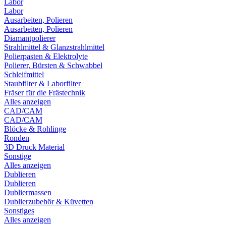
Labor
Labor
Ausarbeiten, Polieren
Ausarbeiten, Polieren
Diamantpolierer
Strahlmittel & Glanzstrahlmittel
Polierpasten & Elektrolyte
Polierer, Bürsten & Schwabbel
Schleifmittel
Staubfilter & Laborfilter
Fräser für die Frästechnik
Alles anzeigen
CAD/CAM
CAD/CAM
Blöcke & Rohlinge
Ronden
3D Druck Material
Sonstige
Alles anzeigen
Dublieren
Dublieren
Dubliermassen
Dublierzubehör & Küvetten
Sonstiges
Alles anzeigen