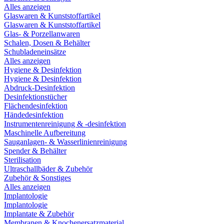
Alles anzeigen
Glaswaren & Kunststoffartikel
Glaswaren & Kunststoffartikel
Glas- & Porzellanwaren
Schalen, Dosen & Behälter
Schubladeneinsätze
Alles anzeigen
Hygiene & Desinfektion
Hygiene & Desinfektion
Abdruck-Desinfektion
Desinfektionstücher
Flächendesinfektion
Händedesinfektion
Instrumentenreinigung & -desinfektion
Maschinelle Aufbereitung
Sauganlagen- & Wasserlinienreinigung
Spender & Behälter
Sterilisation
Ultraschallbäder & Zubehör
Zubehör & Sonstiges
Alles anzeigen
Implantologie
Implantologie
Implantate & Zubehör
Membranen & Knochenersatzmaterial