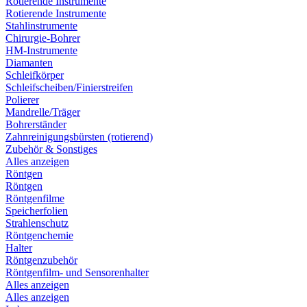
Rotierende Instrumente
Rotierende Instrumente
Stahlinstrumente
Chirurgie-Bohrer
HM-Instrumente
Diamanten
Schleifkörper
Schleifscheiben/Finierstreifen
Polierer
Mandrelle/Träger
Bohrerständer
Zahnreinigungsbürsten (rotierend)
Zubehör & Sonstiges
Alles anzeigen
Röntgen
Röntgen
Röntgenfilme
Speicherfolien
Strahlenschutz
Röntgenchemie
Halter
Röntgenzubehör
Röntgenfilm- und Sensorenhalter
Alles anzeigen
Alles anzeigen