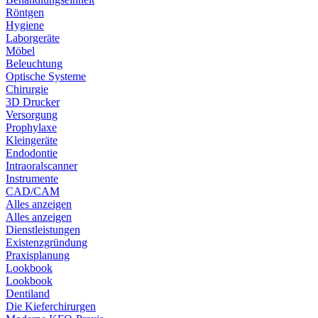
Röntgen
Hygiene
Laborgeräte
Möbel
Beleuchtung
Optische Systeme
Chirurgie
3D Drucker
Versorgung
Prophylaxe
Kleingeräte
Endodontie
Intraoralscanner
Instrumente
CAD/CAM
Alles anzeigen
Alles anzeigen
Dienstleistungen
Existenzgründung
Praxisplanung
Lookbook
Lookbook
Dentiland
Die Kieferchirurgen