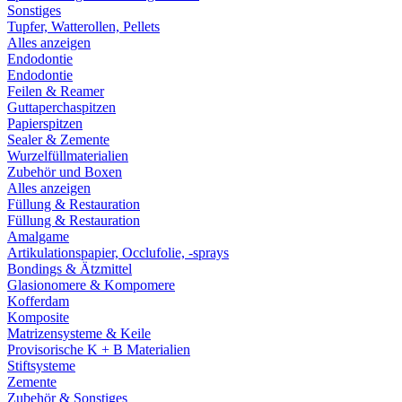
Sonstiges
Tupfer, Watterollen, Pellets
Alles anzeigen
Endodontie
Endodontie
Feilen & Reamer
Guttaperchaspitzen
Papierspitzen
Sealer & Zemente
Wurzelfüllmaterialien
Zubehör und Boxen
Alles anzeigen
Füllung & Restauration
Füllung & Restauration
Amalgame
Artikulationspapier, Occlufolie, -sprays
Bondings & Ätzmittel
Glasionomere & Kompomere
Kofferdam
Komposite
Matrizensysteme & Keile
Provisorische K + B Materialien
Stiftsysteme
Zemente
Zubehör & Sonstiges