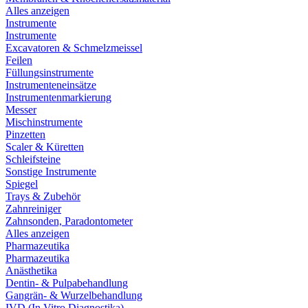
Alles anzeigen
Instrumente
Instrumente
Excavatoren & Schmelzmeissel
Feilen
Füllungsinstrumente
Instrumenteneinsätze
Instrumentenmarkierung
Messer
Mischinstrumente
Pinzetten
Scaler & Küretten
Schleifsteine
Sonstige Instrumente
Spiegel
Trays & Zubehör
Zahnreiniger
Zahnsonden, Paradontometer
Alles anzeigen
Pharmazeutika
Pharmazeutika
Anästhetika
Dentin- & Pulpabehandlung
Gangrän- & Wurzelbehandlung
IVD (In Vitro Diagnostika)