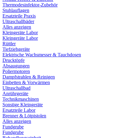
Thermodesinfektor-Zubehör
Stuhlauflagen
Ersatzteile Praxis
Ultraschallbäder
Alles anzeigen
Kleingeräte Labor
Kleingeräte Labor
Rüttler
Tiefziehgeräte
Elektrische Wachsmesser & Tauchdosen
Drucktöpfe
Absaugungen
Poliermotoren
Dampfstrahlen & Reinigen
Einbetten & Vorwärmen
Ultraschallbad
Anrührgeräte
Technikmaschinen
Sonstige Kleingeräte
Ersatzteile Labor
Brenner & Lötpistolen
Alles anzeigen
Fundgrube
Fundgrube
Behandlungseinheit