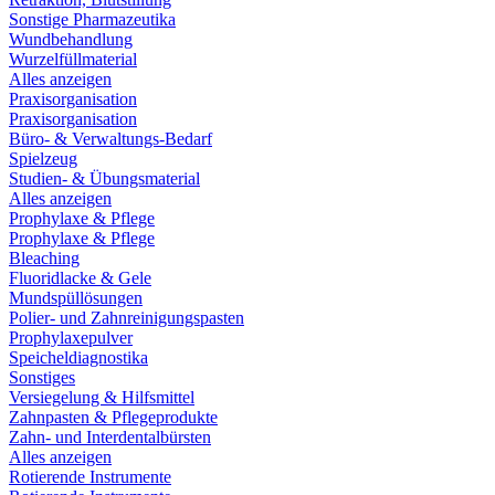
Sonstige Pharmazeutika
Wundbehandlung
Wurzelfüllmaterial
Alles anzeigen
Praxisorganisation
Praxisorganisation
Büro- & Verwaltungs-Bedarf
Spielzeug
Studien- & Übungsmaterial
Alles anzeigen
Prophylaxe & Pflege
Prophylaxe & Pflege
Bleaching
Fluoridlacke & Gele
Mundspüllösungen
Polier- und Zahnreinigungspasten
Prophylaxepulver
Speicheldiagnostika
Sonstiges
Versiegelung & Hilfsmittel
Zahnpasten & Pflegeprodukte
Zahn- und Interdentalbürsten
Alles anzeigen
Rotierende Instrumente