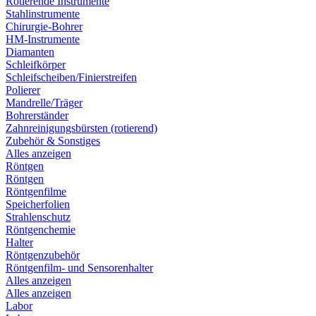
Rotierende Instrumente
Stahlinstrumente
Chirurgie-Bohrer
HM-Instrumente
Diamanten
Schleifkörper
Schleifscheiben/Finierstreifen
Polierer
Mandrelle/Träger
Bohrerständer
Zahnreinigungsbürsten (rotierend)
Zubehör & Sonstiges
Alles anzeigen
Röntgen
Röntgen
Röntgenfilme
Speicherfolien
Strahlenschutz
Röntgenchemie
Halter
Röntgenzubehör
Röntgenfilm- und Sensorenhalter
Alles anzeigen
Alles anzeigen
Labor