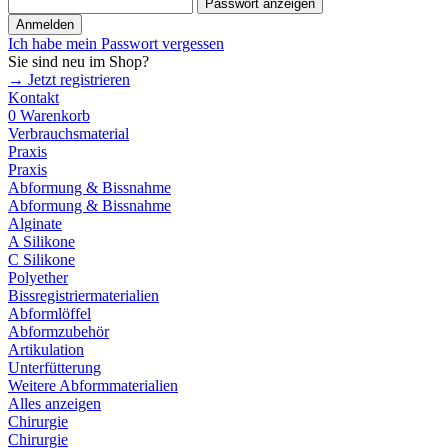
Passwort anzeigen
Anmelden
Ich habe mein Passwort vergessen
Sie sind neu im Shop?
→ Jetzt registrieren
Kontakt
0
Warenkorb
Verbrauchsmaterial
Praxis
Praxis
Abformung & Bissnahme
Abformung & Bissnahme
Alginate
A Silikone
C Silikone
Polyether
Bissregistriermaterialien
Abformlöffel
Abformzubehör
Artikulation
Unterfütterung
Weitere Abformmaterialien
Alles anzeigen
Chirurgie
Chirurgie