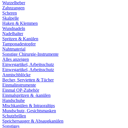
Wurzelheber
Zahnzangen
Scheren
Skalpelle
Haken & Klemmen
Wundnadeln
Nadelhalter
Spritzen & Kanülen
Tamponadestopfer
Nahtmaterial
Sonstige Chirurgie-Instrumente
Alles anzeigen
Einwegartikel, Arbeitsschutz
Einwegartikel, Arbeitsschutz
Anmischblöcke
Becher, Servietten & Tücher
Einmalinstrumente
Einmal OP-Zubehör
Einmalspritzen & -kanülen
Handschuhe
Mischkanülen & Intraoraltips
Mundschutz, Gesichtsmasken
Schutzbrillen
Speichersauger & Absaugkanülen
Sonstiges