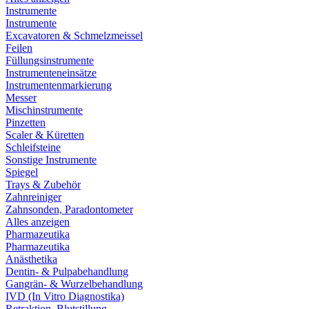
Instrumente
Instrumente
Excavatoren & Schmelzmeissel
Feilen
Füllungsinstrumente
Instrumenteneinsätze
Instrumentenmarkierung
Messer
Mischinstrumente
Pinzetten
Scaler & Küretten
Schleifsteine
Sonstige Instrumente
Spiegel
Trays & Zubehör
Zahnreiniger
Zahnsonden, Paradontometer
Alles anzeigen
Pharmazeutika
Pharmazeutika
Anästhetika
Dentin- & Pulpabehandlung
Gangrän- & Wurzelbehandlung
IVD (In Vitro Diagnostika)
Retraktion, Blutstillung