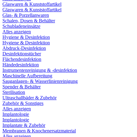
Glaswaren & Kunststoffartikel
Glaswaren & Kunststoffartikel
Glas- & Porzellanwaren
Schalen, Dosen & Behälter
Schubladeneinsätze
Alles anzeigen
Hygiene & Desinfektion
Hygiene & Desinfektion
Abdruck-Desinfektion
Desinfektionstücher
Flächendesinfektion
Händedesinfektion
Instrumentenreinigung & -desinfektion
Maschinelle Aufbereitung
Sauganlagen- & Wasserlinienreinigung
Spender & Behälter
Sterilisation
Ultraschallbäder & Zubehör
Zubehör & Sonstiges
Alles anzeigen
Implantologie
Implantologie
Implantate & Zubehör
Membranen & Knochenersatzmaterial
Alles anzeigen