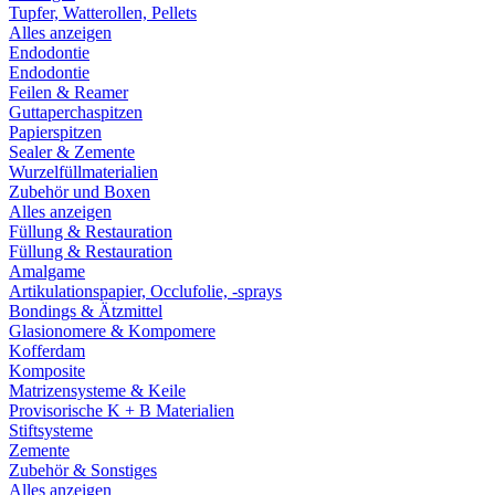
Tupfer, Watterollen, Pellets
Alles anzeigen
Endodontie
Endodontie
Feilen & Reamer
Guttaperchaspitzen
Papierspitzen
Sealer & Zemente
Wurzelfüllmaterialien
Zubehör und Boxen
Alles anzeigen
Füllung & Restauration
Füllung & Restauration
Amalgame
Artikulationspapier, Occlufolie, -sprays
Bondings & Ätzmittel
Glasionomere & Kompomere
Kofferdam
Komposite
Matrizensysteme & Keile
Provisorische K + B Materialien
Stiftsysteme
Zemente
Zubehör & Sonstiges
Alles anzeigen