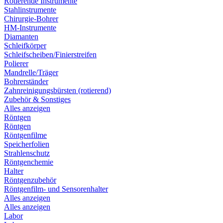
Rotierende Instrumente
Stahlinstrumente
Chirurgie-Bohrer
HM-Instrumente
Diamanten
Schleifkörper
Schleifscheiben/Finierstreifen
Polierer
Mandrelle/Träger
Bohrerständer
Zahnreinigungsbürsten (rotierend)
Zubehör & Sonstiges
Alles anzeigen
Röntgen
Röntgen
Röntgenfilme
Speicherfolien
Strahlenschutz
Röntgenchemie
Halter
Röntgenzubehör
Röntgenfilm- und Sensorenhalter
Alles anzeigen
Alles anzeigen
Labor