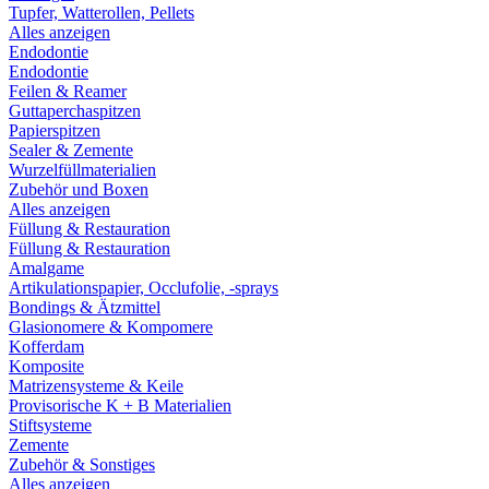
Tupfer, Watterollen, Pellets
Alles anzeigen
Endodontie
Endodontie
Feilen & Reamer
Guttaperchaspitzen
Papierspitzen
Sealer & Zemente
Wurzelfüllmaterialien
Zubehör und Boxen
Alles anzeigen
Füllung & Restauration
Füllung & Restauration
Amalgame
Artikulationspapier, Occlufolie, -sprays
Bondings & Ätzmittel
Glasionomere & Kompomere
Kofferdam
Komposite
Matrizensysteme & Keile
Provisorische K + B Materialien
Stiftsysteme
Zemente
Zubehör & Sonstiges
Alles anzeigen