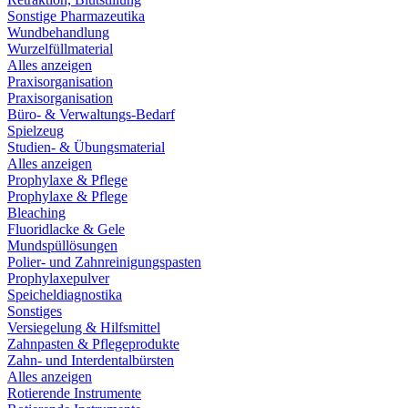
Sonstige Pharmazeutika
Wundbehandlung
Wurzelfüllmaterial
Alles anzeigen
Praxisorganisation
Praxisorganisation
Büro- & Verwaltungs-Bedarf
Spielzeug
Studien- & Übungsmaterial
Alles anzeigen
Prophylaxe & Pflege
Prophylaxe & Pflege
Bleaching
Fluoridlacke & Gele
Mundspüllösungen
Polier- und Zahnreinigungspasten
Prophylaxepulver
Speicheldiagnostika
Sonstiges
Versiegelung & Hilfsmittel
Zahnpasten & Pflegeprodukte
Zahn- und Interdentalbürsten
Alles anzeigen
Rotierende Instrumente