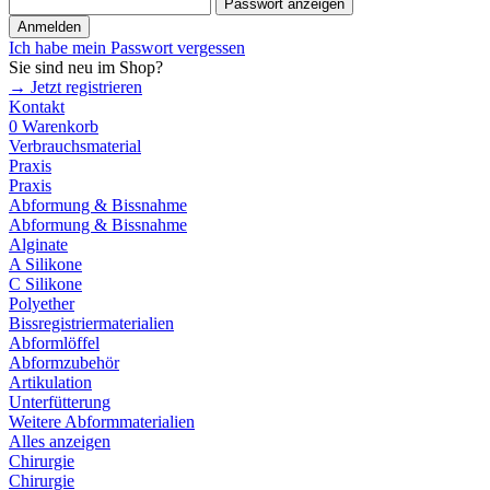
Passwort anzeigen
Anmelden
Ich habe mein Passwort vergessen
Sie sind neu im Shop?
→ Jetzt registrieren
Kontakt
0
Warenkorb
Verbrauchsmaterial
Praxis
Praxis
Abformung & Bissnahme
Abformung & Bissnahme
Alginate
A Silikone
C Silikone
Polyether
Bissregistriermaterialien
Abformlöffel
Abformzubehör
Artikulation
Unterfütterung
Weitere Abformmaterialien
Alles anzeigen
Chirurgie
Chirurgie