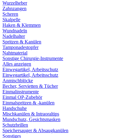
Wurzelheber
Zahnzangen
Scheren
Skalpelle
Haken & Klemmen
Wundnadeln
Nadelhalter
Spritzen & Kanülen
Tamponadestopfer
Nahtmaterial
Sonstige Chirurgie-Instrumente
Alles anzeigen
Einwegartikel, Arbeitsschutz
Einwegartikel, Arbeitsschutz
Anmischblöcke
Becher, Servietten & Tücher
Einmalinstrumente
Einmal OP-Zubehör
Einmalspritzen & -kanülen
Handschuhe
Mischkanülen & Intraoraltips
Mundschutz, Gesichtsmasken
Schutzbrillen
Speichersauger & Absaugkanülen
Sonstiges