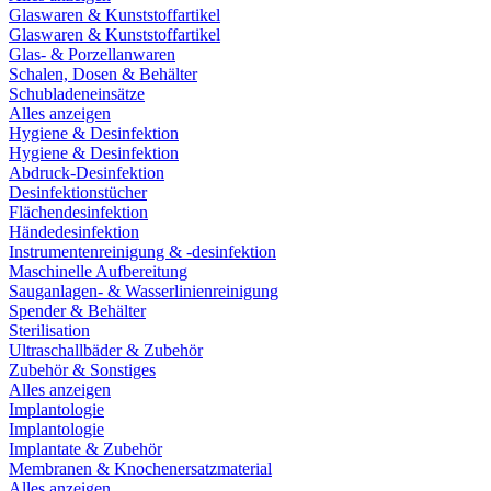
Glaswaren & Kunststoffartikel
Glaswaren & Kunststoffartikel
Glas- & Porzellanwaren
Schalen, Dosen & Behälter
Schubladeneinsätze
Alles anzeigen
Hygiene & Desinfektion
Hygiene & Desinfektion
Abdruck-Desinfektion
Desinfektionstücher
Flächendesinfektion
Händedesinfektion
Instrumentenreinigung & -desinfektion
Maschinelle Aufbereitung
Sauganlagen- & Wasserlinienreinigung
Spender & Behälter
Sterilisation
Ultraschallbäder & Zubehör
Zubehör & Sonstiges
Alles anzeigen
Implantologie
Implantologie
Implantate & Zubehör
Membranen & Knochenersatzmaterial
Alles anzeigen