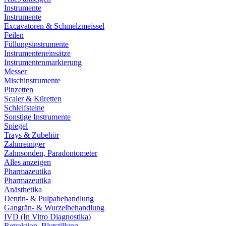
Instrumente
Instrumente
Excavatoren & Schmelzmeissel
Feilen
Füllungsinstrumente
Instrumenteneinsätze
Instrumentenmarkierung
Messer
Mischinstrumente
Pinzetten
Scaler & Küretten
Schleifsteine
Sonstige Instrumente
Spiegel
Trays & Zubehör
Zahnreiniger
Zahnsonden, Paradontometer
Alles anzeigen
Pharmazeutika
Pharmazeutika
Anästhetika
Dentin- & Pulpabehandlung
Gangrän- & Wurzelbehandlung
IVD (In Vitro Diagnostika)
Retraktion, Blutstillung