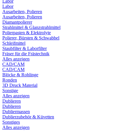
Labor
Labor
Ausarbeiten, Polieren
Ausarbeiten, Polieren
Diamantpolierer
Strahlmittel & Glanzstrahlmittel
Polierpasten & Elektrolyte
Polierer, Bürsten & Schwabbel
Schleifmittel
Staubfilter & Laborfilter
Fräser für die Frästechnik
Alles anzeigen
CAD/CAM
CAD/CAM
Blöcke & Rohlinge
Ronden
3D Druck Material
Sonstige
Alles anzeigen
Dublieren
Dublieren
Dubliermassen
Dublierzubehör & Küvetten
Sonstiges
Alles anzeigen