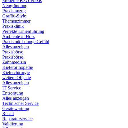
Moderne KFO-Praxis
Neugründung
Praxisumzug
Graffiti-Style
Themenzimmer
Praxisklinik
Perfekte Linienführung
Ambiente in Holz
Praxis mit Lounge Gefühl
Alles anzeigen
Praxisbörse
Praxisbörse
Zahnmedizin
Kieferorthopädie
Kieferchirurgie
weitere Objekte
Alles anzeigen
IT Service
Entsorgung
Alles anzeigen
Technischer Service
Gerätewartung
Recall
Reparaturservice
Validierung