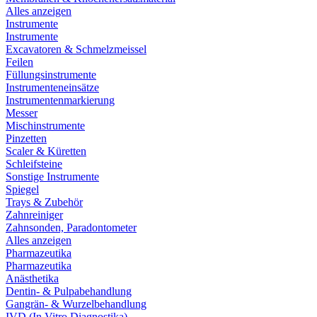
Alles anzeigen
Instrumente
Instrumente
Excavatoren & Schmelzmeissel
Feilen
Füllungsinstrumente
Instrumenteneinsätze
Instrumentenmarkierung
Messer
Mischinstrumente
Pinzetten
Scaler & Küretten
Schleifsteine
Sonstige Instrumente
Spiegel
Trays & Zubehör
Zahnreiniger
Zahnsonden, Paradontometer
Alles anzeigen
Pharmazeutika
Pharmazeutika
Anästhetika
Dentin- & Pulpabehandlung
Gangrän- & Wurzelbehandlung
IVD (In Vitro Diagnostika)