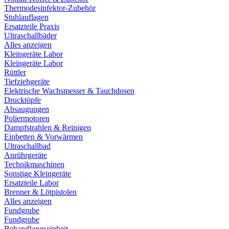
Thermodesinfektor-Zubehör
Stuhlauflagen
Ersatzteile Praxis
Ultraschallbäder
Alles anzeigen
Kleingeräte Labor
Kleingeräte Labor
Rüttler
Tiefziehgeräte
Elektrische Wachsmesser & Tauchdosen
Drucktöpfe
Absaugungen
Poliermotoren
Dampfstrahlen & Reinigen
Einbetten & Vorwärmen
Ultraschallbad
Anrührgeräte
Technikmaschinen
Sonstige Kleingeräte
Ersatzteile Labor
Brenner & Lötpistolen
Alles anzeigen
Fundgrube
Fundgrube
Behandlungseinheit