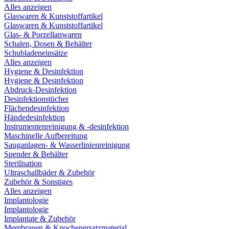
Alles anzeigen
Glaswaren & Kunststoffartikel
Glaswaren & Kunststoffartikel
Glas- & Porzellanwaren
Schalen, Dosen & Behälter
Schubladeneinsätze
Alles anzeigen
Hygiene & Desinfektion
Hygiene & Desinfektion
Abdruck-Desinfektion
Desinfektionstücher
Flächendesinfektion
Händedesinfektion
Instrumentenreinigung & -desinfektion
Maschinelle Aufbereitung
Sauganlagen- & Wasserlinienreinigung
Spender & Behälter
Sterilisation
Ultraschallbäder & Zubehör
Zubehör & Sonstiges
Alles anzeigen
Implantologie
Implantologie
Implantate & Zubehör
Membranen & Knochenersatzmaterial