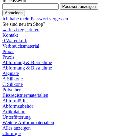
Ihr Passwort
Passwort anzeigen
Anmelden
Ich habe mein Passwort vergessen
Sie sind neu im Shop?
→ Jetzt registrieren
Kontakt
0
Warenkorb
Verbrauchsmaterial
Praxis
Praxis
Abformung & Bissnahme
Abformung & Bissnahme
Alginate
A Silikone
C Silikone
Polyether
Bissregistriermaterialien
Abformlöffel
Abformzubehör
Artikulation
Unterfütterung
Weitere Abformmaterialien
Alles anzeigen
Chirurgie