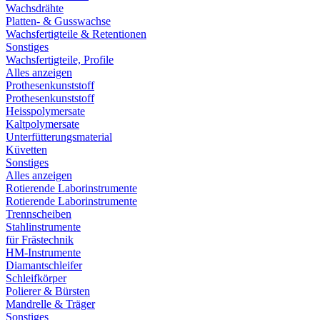
Wachsdrähte
Platten- & Gusswachse
Wachsfertigteile & Retentionen
Sonstiges
Wachsfertigteile, Profile
Alles anzeigen
Prothesenkunststoff
Prothesenkunststoff
Heisspolymersate
Kaltpolymersate
Unterfütterungsmaterial
Küvetten
Sonstiges
Alles anzeigen
Rotierende Laborinstrumente
Rotierende Laborinstrumente
Trennscheiben
Stahlinstrumente
für Frästechnik
HM-Instrumente
Diamantschleifer
Schleifkörper
Polierer & Bürsten
Mandrelle & Träger
Sonstiges