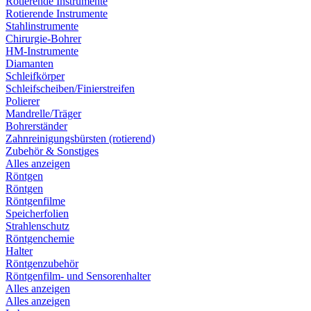
Rotierende Instrumente
Rotierende Instrumente
Stahlinstrumente
Chirurgie-Bohrer
HM-Instrumente
Diamanten
Schleifkörper
Schleifscheiben/Finierstreifen
Polierer
Mandrelle/Träger
Bohrerständer
Zahnreinigungsbürsten (rotierend)
Zubehör & Sonstiges
Alles anzeigen
Röntgen
Röntgen
Röntgenfilme
Speicherfolien
Strahlenschutz
Röntgenchemie
Halter
Röntgenzubehör
Röntgenfilm- und Sensorenhalter
Alles anzeigen
Alles anzeigen