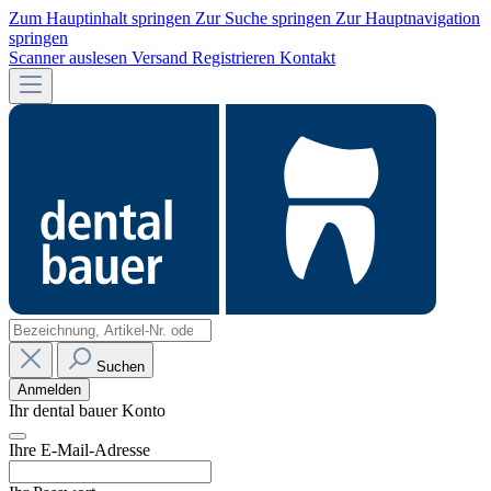
Zum Hauptinhalt springen
Zur Suche springen
Zur Hauptnavigation
springen
Scanner auslesen
Versand
Registrieren
Kontakt
Suchen
Anmelden
Ihr dental bauer Konto
Ihre E-Mail-Adresse