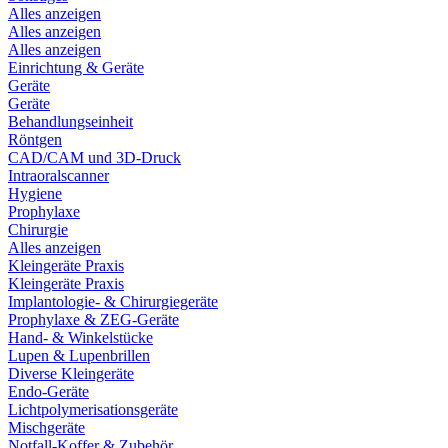
Alles anzeigen
Alles anzeigen
Alles anzeigen
Einrichtung & Geräte
Geräte
Geräte
Behandlungseinheit
Röntgen
CAD/CAM und 3D-Druck
Intraoralscanner
Hygiene
Prophylaxe
Chirurgie
Alles anzeigen
Kleingeräte Praxis
Kleingeräte Praxis
Implantologie- & Chirurgiegeräte
Prophylaxe & ZEG-Geräte
Hand- & Winkelstücke
Lupen & Lupenbrillen
Diverse Kleingeräte
Endo-Geräte
Lichtpolymerisationsgeräte
Mischgeräte
Notfall-Koffer & Zubehör