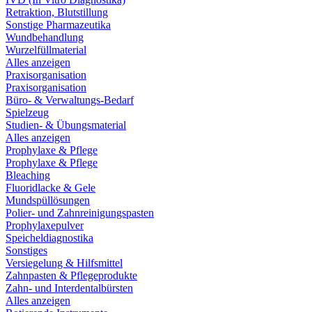
Retraktion, Blutstillung
Sonstige Pharmazeutika
Wundbehandlung
Wurzelfüllmaterial
Alles anzeigen
Praxisorganisation
Praxisorganisation
Büro- & Verwaltungs-Bedarf
Spielzeug
Studien- & Übungsmaterial
Alles anzeigen
Prophylaxe & Pflege
Prophylaxe & Pflege
Bleaching
Fluoridlacke & Gele
Mundspüllösungen
Polier- und Zahnreinigungspasten
Prophylaxepulver
Speicheldiagnostika
Sonstiges
Versiegelung & Hilfsmittel
Zahnpasten & Pflegeprodukte
Zahn- und Interdentalbürsten
Alles anzeigen