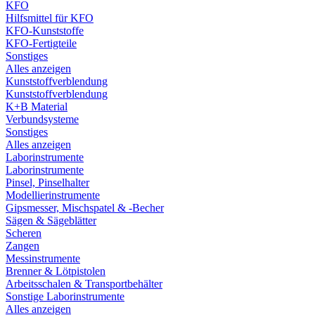
KFO
Hilfsmittel für KFO
KFO-Kunststoffe
KFO-Fertigteile
Sonstiges
Alles anzeigen
Kunststoffverblendung
Kunststoffverblendung
K+B Material
Verbundsysteme
Sonstiges
Alles anzeigen
Laborinstrumente
Laborinstrumente
Pinsel, Pinselhalter
Modellierinstrumente
Gipsmesser, Mischspatel & -Becher
Sägen & Sägeblätter
Scheren
Zangen
Messinstrumente
Brenner & Lötpistolen
Arbeitsschalen & Transportbehälter
Sonstige Laborinstrumente
Alles anzeigen