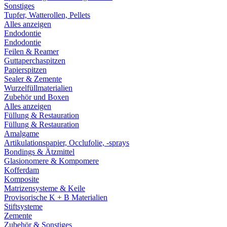
Sonstiges
Tupfer, Watterollen, Pellets
Alles anzeigen
Endodontie
Endodontie
Feilen & Reamer
Guttaperchaspitzen
Papierspitzen
Sealer & Zemente
Wurzelfüllmaterialien
Zubehör und Boxen
Alles anzeigen
Füllung & Restauration
Füllung & Restauration
Amalgame
Artikulationspapier, Occlufolie, -sprays
Bondings & Ätzmittel
Glasionomere & Kompomere
Kofferdam
Komposite
Matrizensysteme & Keile
Provisorische K + B Materialien
Stiftsysteme
Zemente
Zubehör & Sonstiges