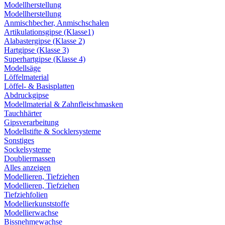
Modellherstellung
Modellherstellung
Anmischbecher, Anmischschalen
Artikulationsgipse (Klasse1)
Alabastergipse (Klasse 2)
Hartgipse (Klasse 3)
Superhartgipse (Klasse 4)
Modellsäge
Löffelmaterial
Löffel- & Basisplatten
Abdruckgipse
Modellmaterial & Zahnfleischmasken
Tauchhärter
Gipsverarbeitung
Modellstifte & Socklersysteme
Sonstiges
Sockelsysteme
Doubliermassen
Alles anzeigen
Modellieren, Tiefziehen
Modellieren, Tiefziehen
Tiefziehfolien
Modellierkunststoffe
Modellierwachse
Bissnehmewachse