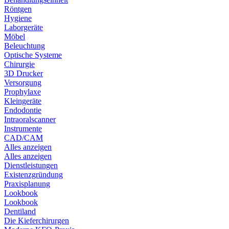
Röntgen
Hygiene
Laborgeräte
Möbel
Beleuchtung
Optische Systeme
Chirurgie
3D Drucker
Versorgung
Prophylaxe
Kleingeräte
Endodontie
Intraoralscanner
Instrumente
CAD/CAM
Alles anzeigen
Alles anzeigen
Dienstleistungen
Existenzgründung
Praxisplanung
Lookbook
Lookbook
Dentiland
Die Kieferchirurgen