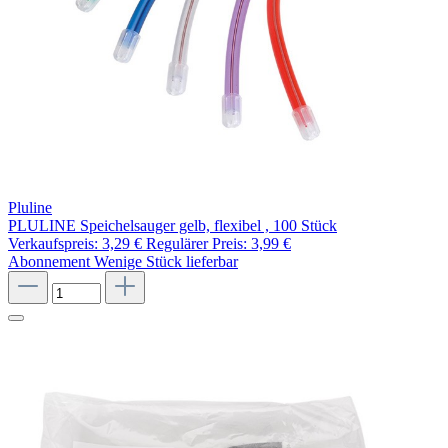
Pluline
PLULINE Speichelsauger gelb, flexibel , 100 Stück
Verkaufspreis:
3,29 €
Regulärer Preis:
3,99 €
Abonnement
Wenige Stück lieferbar