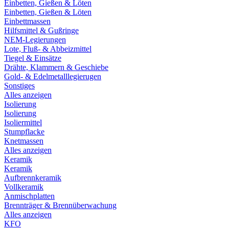
Einbetten, Gießen & Löten
Einbetten, Gießen & Löten
Einbettmassen
Hilfsmittel & Gußringe
NEM-Legierungen
Lote, Fluß- & Abbeizmittel
Tiegel & Einsätze
Drähte, Klammern & Geschiebe
Gold- & Edelmetalllegierugen
Sonstiges
Alles anzeigen
Isolierung
Isolierung
Isoliermittel
Stumpflacke
Knetmassen
Alles anzeigen
Keramik
Keramik
Aufbrennkeramik
Vollkeramik
Anmischplatten
Brennträger & Brennüberwachung
Alles anzeigen
KFO