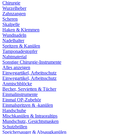
Chirurgie
Wurzelheber
Zahnzangen
Scheren
Skalpelle
Haken & Klemmen
Wundnadeln
Nadelhalter
Spritzen & Kanülen
Tamponadestopfer
Nahtmaterial
Sonstige Chirurgie-Instrumente
Alles anzeigen
Einwegartikel, Arbeitsschutz
Einwegartikel, Arbeitsschutz
Anmischblöcke
Becher, Servietten & Tücher
Einmalinstrumente
Einmal OP-Zubehör
Einmalspritzen & -kanülen
Handschuhe
Mischkanülen & Intraoraltips
Mundschutz, Gesichtsmasken
Schutzbrillen
Speichersauger & Absaugkanülen