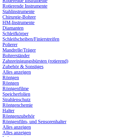
Rotierende Instrumente
Rotierende Instrumente
Stahlinstrumente
Chirurgie-Bohrer
HM-Instrumente
Diamanten
Schleifkörper
Schleifscheiben/Finierstreifen
Polierer
Mandrelle/Träger
Bohrerständer
Zahnreinigungsbürsten (rotierend)
Zubehör & Sonstiges
Alles anzeigen
Röntgen
Röntgen
Röntgenfilme
Speicherfolien
Strahlenschutz
Röntgenchemie
Halter
Röntgenzubehör
Röntgenfilm- und Sensorenhalter
Alles anzeigen
Alles anzeigen