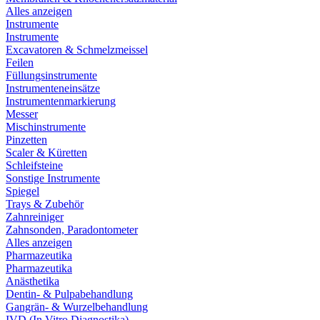
Alles anzeigen
Instrumente
Instrumente
Excavatoren & Schmelzmeissel
Feilen
Füllungsinstrumente
Instrumenteneinsätze
Instrumentenmarkierung
Messer
Mischinstrumente
Pinzetten
Scaler & Küretten
Schleifsteine
Sonstige Instrumente
Spiegel
Trays & Zubehör
Zahnreiniger
Zahnsonden, Paradontometer
Alles anzeigen
Pharmazeutika
Pharmazeutika
Anästhetika
Dentin- & Pulpabehandlung
Gangrän- & Wurzelbehandlung
IVD (In Vitro Diagnostika)