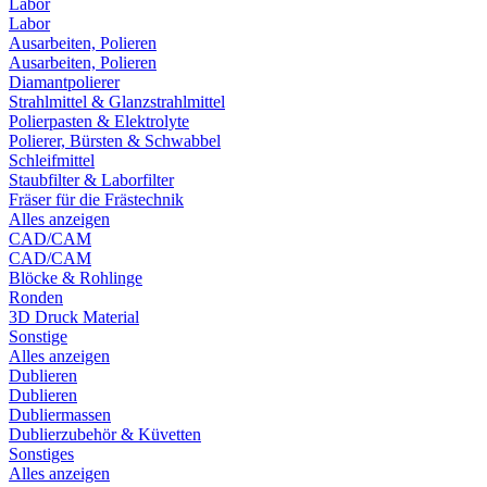
Labor
Labor
Ausarbeiten, Polieren
Ausarbeiten, Polieren
Diamantpolierer
Strahlmittel & Glanzstrahlmittel
Polierpasten & Elektrolyte
Polierer, Bürsten & Schwabbel
Schleifmittel
Staubfilter & Laborfilter
Fräser für die Frästechnik
Alles anzeigen
CAD/CAM
CAD/CAM
Blöcke & Rohlinge
Ronden
3D Druck Material
Sonstige
Alles anzeigen
Dublieren
Dublieren
Dubliermassen
Dublierzubehör & Küvetten
Sonstiges
Alles anzeigen