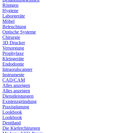
Röntgen
Hygiene
Laborgeräte
Möbel
Beleuchtung
Optische Systeme
Chirurgie
3D Drucker
Versorgung
Prophylaxe
Kleingeräte
Endodontie
Intraoralscanner
Instrumente
CAD/CAM
Alles anzeigen
Alles anzeigen
Dienstleistungen
Existenzgründung
Praxisplanung
Lookbook
Lookbook
Dentiland
Die Kieferchirurgen