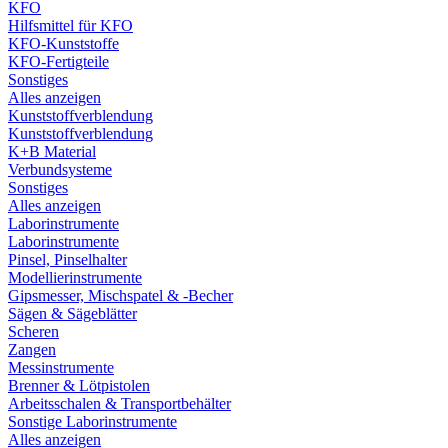
KFO
Hilfsmittel für KFO
KFO-Kunststoffe
KFO-Fertigteile
Sonstiges
Alles anzeigen
Kunststoffverblendung
Kunststoffverblendung
K+B Material
Verbundsysteme
Sonstiges
Alles anzeigen
Laborinstrumente
Laborinstrumente
Pinsel, Pinselhalter
Modellierinstrumente
Gipsmesser, Mischspatel & -Becher
Sägen & Sägeblätter
Scheren
Zangen
Messinstrumente
Brenner & Lötpistolen
Arbeitsschalen & Transportbehälter
Sonstige Laborinstrumente
Alles anzeigen