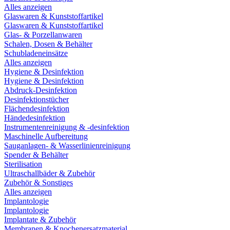
Alles anzeigen
Glaswaren & Kunststoffartikel
Glaswaren & Kunststoffartikel
Glas- & Porzellanwaren
Schalen, Dosen & Behälter
Schubladeneinsätze
Alles anzeigen
Hygiene & Desinfektion
Hygiene & Desinfektion
Abdruck-Desinfektion
Desinfektionstücher
Flächendesinfektion
Händedesinfektion
Instrumentenreinigung & -desinfektion
Maschinelle Aufbereitung
Sauganlagen- & Wasserlinienreinigung
Spender & Behälter
Sterilisation
Ultraschallbäder & Zubehör
Zubehör & Sonstiges
Alles anzeigen
Implantologie
Implantologie
Implantate & Zubehör
Membranen & Knochenersatzmaterial