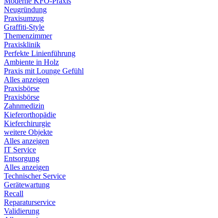
Moderne KFO-Praxis
Neugründung
Praxisumzug
Graffiti-Style
Themenzimmer
Praxisklinik
Perfekte Linienführung
Ambiente in Holz
Praxis mit Lounge Gefühl
Alles anzeigen
Praxisbörse
Praxisbörse
Zahnmedizin
Kieferorthopädie
Kieferchirurgie
weitere Objekte
Alles anzeigen
IT Service
Entsorgung
Alles anzeigen
Technischer Service
Gerätewartung
Recall
Reparaturservice
Validierung