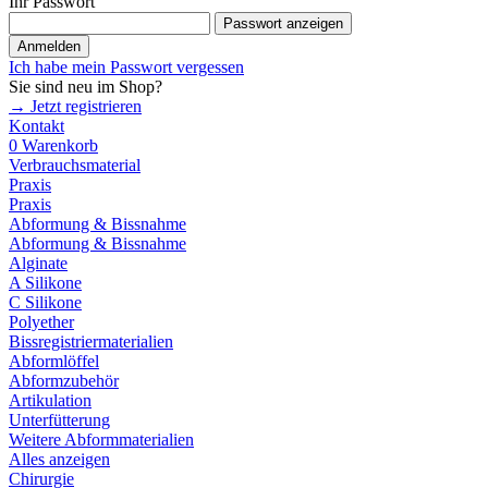
Ihr Passwort
Passwort anzeigen
Anmelden
Ich habe mein Passwort vergessen
Sie sind neu im Shop?
→ Jetzt registrieren
Kontakt
0
Warenkorb
Verbrauchsmaterial
Praxis
Praxis
Abformung & Bissnahme
Abformung & Bissnahme
Alginate
A Silikone
C Silikone
Polyether
Bissregistriermaterialien
Abformlöffel
Abformzubehör
Artikulation
Unterfütterung
Weitere Abformmaterialien
Alles anzeigen
Chirurgie