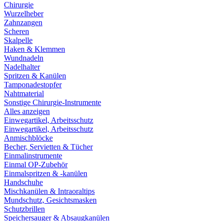
Chirurgie
Wurzelheber
Zahnzangen
Scheren
Skalpelle
Haken & Klemmen
Wundnadeln
Nadelhalter
Spritzen & Kanülen
Tamponadestopfer
Nahtmaterial
Sonstige Chirurgie-Instrumente
Alles anzeigen
Einwegartikel, Arbeitsschutz
Einwegartikel, Arbeitsschutz
Anmischblöcke
Becher, Servietten & Tücher
Einmalinstrumente
Einmal OP-Zubehör
Einmalspritzen & -kanülen
Handschuhe
Mischkanülen & Intraoraltips
Mundschutz, Gesichtsmasken
Schutzbrillen
Speichersauger & Absaugkanülen