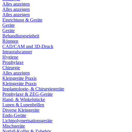
Alles anzeigen
Alles anzeigen
Alles anzeigen
Einrichtung & Geräte
Geräte
Geräte
Behandlungseinheit
Röntgen
CAD/CAM und 3D-Druck
Intraoralscanner
Hygiene
Prophylaxe
Chirurgie
Alles anzeigen
Kleingeräte Praxis
Kleingeräte Praxis
Implantologie- & Chirurgiegeräte
Prophylaxe & ZEG-Geräte
Hand- & Winkelstücke
Lupen & Lupenbrillen
Diverse Kleingeräte
Endo-Geräte
Lichtpolymerisationsgeräte
Mischgeräte
Notfall-Koffer & Zubehör