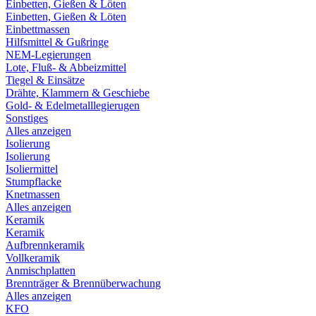
Einbetten, Gießen & Löten
Einbetten, Gießen & Löten
Einbettmassen
Hilfsmittel & Gußringe
NEM-Legierungen
Lote, Fluß- & Abbeizmittel
Tiegel & Einsätze
Drähte, Klammern & Geschiebe
Gold- & Edelmetalllegierugen
Sonstiges
Alles anzeigen
Isolierung
Isolierung
Isoliermittel
Stumpflacke
Knetmassen
Alles anzeigen
Keramik
Keramik
Aufbrennkeramik
Vollkeramik
Anmischplatten
Brennträger & Brennüberwachung
Alles anzeigen
KFO