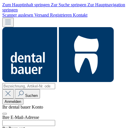
Zum Hauptinhalt springen
Zur Suche springen
Zur Hauptnavigation
springen
Scanner auslesen
Versand
Registrieren
Kontakt
Suchen
Anmelden
Ihr dental bauer Konto
Ihre E-Mail-Adresse