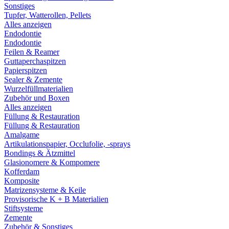
Sonstiges
Tupfer, Watterollen, Pellets
Alles anzeigen
Endodontie
Endodontie
Feilen & Reamer
Guttaperchaspitzen
Papierspitzen
Sealer & Zemente
Wurzelfüllmaterialien
Zubehör und Boxen
Alles anzeigen
Füllung & Restauration
Füllung & Restauration
Amalgame
Artikulationspapier, Occlufolie, -sprays
Bondings & Ätzmittel
Glasionomere & Kompomere
Kofferdam
Komposite
Matrizensysteme & Keile
Provisorische K + B Materialien
Stiftsysteme
Zemente
Zubehör & Sonstiges