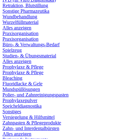
Retraktion, Blutstillung
Sonstige Pharmazeutika
Wundbehandlung
Wurzelfüllmaterial
Alles anzeigen
Praxisorganisation
Praxisorganisation
Büro- & Verwaltungs-Bedarf
Spielzeug
Studien- & Übungsmaterial
Alles anzeigen
Prophylaxe & Pflege
Prophylaxe & Pflege
Bleaching
Fluoridlacke & Gele
Mundspüllösungen
Polier- und Zahnreinigungspasten
Prophylaxepulver
Speicheldiagnostika
Sonstiges
Versiegelung & Hilfsmittel
Zahnpasten & Pflegeprodukte
Zahn- und Interdentalbürsten
Alles anzeigen