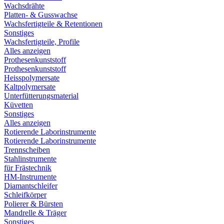
Wachsdrähte
Platten- & Gusswachse
Wachsfertigteile & Retentionen
Sonstiges
Wachsfertigteile, Profile
Alles anzeigen
Prothesenkunststoff
Prothesenkunststoff
Heisspolymersate
Kaltpolymersate
Unterfütterungsmaterial
Küvetten
Sonstiges
Alles anzeigen
Rotierende Laborinstrumente
Rotierende Laborinstrumente
Trennscheiben
Stahlinstrumente
für Frästechnik
HM-Instrumente
Diamantschleifer
Schleifkörper
Polierer & Bürsten
Mandrelle & Träger
Sonstiges