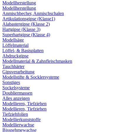
Modellherstellung
Modellherstellung
Anmischbecher, Anmischschalen
Artikulationsgipse (Klasse1)
Alabastergipse (Klasse 2)
Hartgipse (Klasse 3)
Superhartgipse (Klasse 4)
Modellsäge
Löffelmaterial
Löffel- & Basisplatten
Abdruckgipse
Modellmaterial & Zahnfleischmasken
Tauchhärter
Gipsverarbeitung
Modellstifte & Socklersysteme
Sonstiges
Sockelsysteme
Doubliermassen
Alles anzeigen
Modellieren, Tiefziehen
Modellieren, Tiefziehen
Tiefziehfolien
Modellierkunststoffe
Modellierwachse
Bissnehmewachse