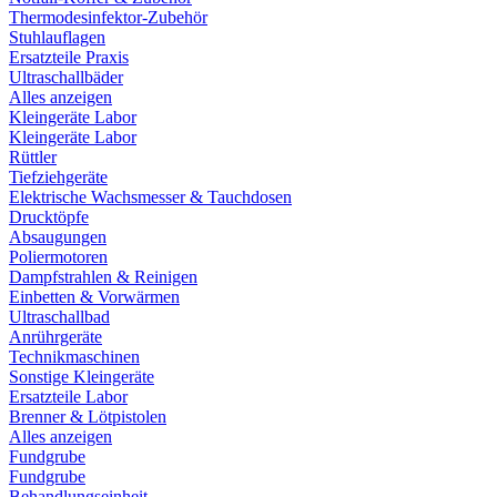
Thermodesinfektor-Zubehör
Stuhlauflagen
Ersatzteile Praxis
Ultraschallbäder
Alles anzeigen
Kleingeräte Labor
Kleingeräte Labor
Rüttler
Tiefziehgeräte
Elektrische Wachsmesser & Tauchdosen
Drucktöpfe
Absaugungen
Poliermotoren
Dampfstrahlen & Reinigen
Einbetten & Vorwärmen
Ultraschallbad
Anrührgeräte
Technikmaschinen
Sonstige Kleingeräte
Ersatzteile Labor
Brenner & Lötpistolen
Alles anzeigen
Fundgrube
Fundgrube
Behandlungseinheit