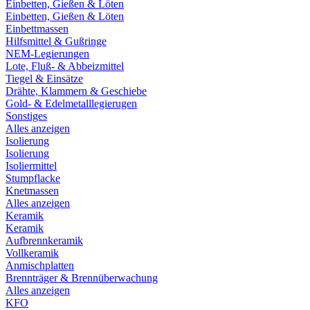
Einbetten, Gießen & Löten
Einbetten, Gießen & Löten
Einbettmassen
Hilfsmittel & Gußringe
NEM-Legierungen
Lote, Fluß- & Abbeizmittel
Tiegel & Einsätze
Drähte, Klammern & Geschiebe
Gold- & Edelmetalllegierugen
Sonstiges
Alles anzeigen
Isolierung
Isolierung
Isoliermittel
Stumpflacke
Knetmassen
Alles anzeigen
Keramik
Keramik
Aufbrennkeramik
Vollkeramik
Anmischplatten
Brennträger & Brennüberwachung
Alles anzeigen
KFO