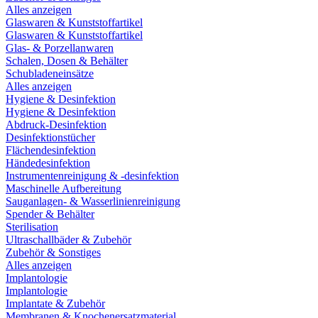
Alles anzeigen
Glaswaren & Kunststoffartikel
Glaswaren & Kunststoffartikel
Glas- & Porzellanwaren
Schalen, Dosen & Behälter
Schubladeneinsätze
Alles anzeigen
Hygiene & Desinfektion
Hygiene & Desinfektion
Abdruck-Desinfektion
Desinfektionstücher
Flächendesinfektion
Händedesinfektion
Instrumentenreinigung & -desinfektion
Maschinelle Aufbereitung
Sauganlagen- & Wasserlinienreinigung
Spender & Behälter
Sterilisation
Ultraschallbäder & Zubehör
Zubehör & Sonstiges
Alles anzeigen
Implantologie
Implantologie
Implantate & Zubehör
Membranen & Knochenersatzmaterial