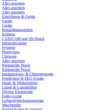
Alles anzeigen
Alles anzeigen
Alles anzeigen
Einrichtung & Geräte
Geräte
Geräte
Behandlungseinheit
Röntgen
CAD/CAM und 3D-Druck
Intraoralscanner
Hygiene
Prophylaxe
Chirurgie
Alles anzeigen
Kleingeräte Praxis
Kleingeräte Praxis
Implantologie- & Chirurgiegeräte
Prophylaxe & ZEG-Geräte
Hand- & Winkelstücke
Lupen & Lupenbrillen
Diverse Kleingeräte
Endo-Geräte
Lichtpolymerisationsgeräte
Mischgeräte
Notfall-Koffer & Zubehör