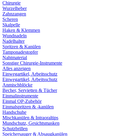
Chirurgie
Wurzelheber
Zahnzangen
Scheren
Skalpelle
Haken & Klemmen
Wundnadeln
Nadelhalter
Spritzen & Kanülen
Tamponadestopfer
Nahtmaterial
Sonstige Chirurgie-Instrumente
Alles anzeigen
Einwegartikel, Arbeitsschutz
Einwegartikel, Arbeitsschutz
Anmischblöcke
Becher, Servietten & Tücher
Einmalinstrumente
Einmal OP-Zubehör
Einmalspritzen & -kanülen
Handschuhe
Mischkanülen & Intraoraltips
Mundschutz, Gesichtsmasken
Schutzbrillen
Speichersauger & Absaugkanülen