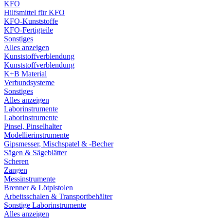
KFO
Hilfsmittel für KFO
KFO-Kunststoffe
KFO-Fertigteile
Sonstiges
Alles anzeigen
Kunststoffverblendung
Kunststoffverblendung
K+B Material
Verbundsysteme
Sonstiges
Alles anzeigen
Laborinstrumente
Laborinstrumente
Pinsel, Pinselhalter
Modellierinstrumente
Gipsmesser, Mischspatel & -Becher
Sägen & Sägeblätter
Scheren
Zangen
Messinstrumente
Brenner & Lötpistolen
Arbeitsschalen & Transportbehälter
Sonstige Laborinstrumente
Alles anzeigen