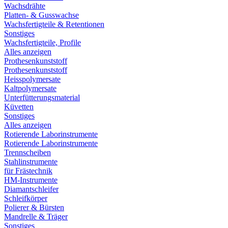
Wachsdrähte
Platten- & Gusswachse
Wachsfertigteile & Retentionen
Sonstiges
Wachsfertigteile, Profile
Alles anzeigen
Prothesenkunststoff
Prothesenkunststoff
Heisspolymersate
Kaltpolymersate
Unterfütterungsmaterial
Küvetten
Sonstiges
Alles anzeigen
Rotierende Laborinstrumente
Rotierende Laborinstrumente
Trennscheiben
Stahlinstrumente
für Frästechnik
HM-Instrumente
Diamantschleifer
Schleifkörper
Polierer & Bürsten
Mandrelle & Träger
Sonstiges