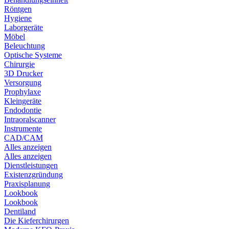
Röntgen
Hygiene
Laborgeräte
Möbel
Beleuchtung
Optische Systeme
Chirurgie
3D Drucker
Versorgung
Prophylaxe
Kleingeräte
Endodontie
Intraoralscanner
Instrumente
CAD/CAM
Alles anzeigen
Alles anzeigen
Dienstleistungen
Existenzgründung
Praxisplanung
Lookbook
Lookbook
Dentiland
Die Kieferchirurgen