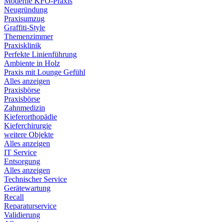
Moderne KFO-Praxis
Neugründung
Praxisumzug
Graffiti-Style
Themenzimmer
Praxisklinik
Perfekte Linienführung
Ambiente in Holz
Praxis mit Lounge Gefühl
Alles anzeigen
Praxisbörse
Praxisbörse
Zahnmedizin
Kieferorthopädie
Kieferchirurgie
weitere Objekte
Alles anzeigen
IT Service
Entsorgung
Alles anzeigen
Technischer Service
Gerätewartung
Recall
Reparaturservice
Validierung