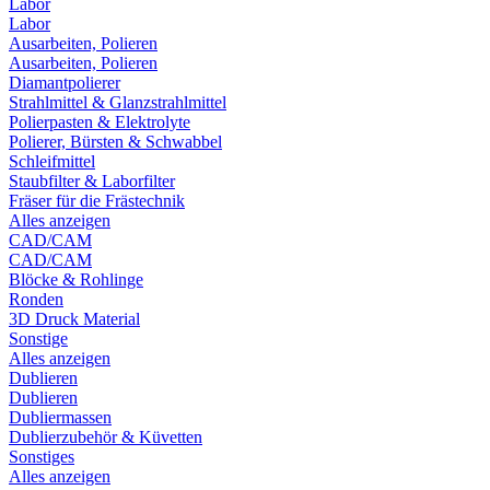
Labor
Labor
Ausarbeiten, Polieren
Ausarbeiten, Polieren
Diamantpolierer
Strahlmittel & Glanzstrahlmittel
Polierpasten & Elektrolyte
Polierer, Bürsten & Schwabbel
Schleifmittel
Staubfilter & Laborfilter
Fräser für die Frästechnik
Alles anzeigen
CAD/CAM
CAD/CAM
Blöcke & Rohlinge
Ronden
3D Druck Material
Sonstige
Alles anzeigen
Dublieren
Dublieren
Dubliermassen
Dublierzubehör & Küvetten
Sonstiges
Alles anzeigen