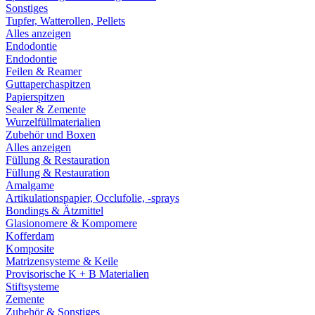
Sonstiges
Tupfer, Watterollen, Pellets
Alles anzeigen
Endodontie
Endodontie
Feilen & Reamer
Guttaperchaspitzen
Papierspitzen
Sealer & Zemente
Wurzelfüllmaterialien
Zubehör und Boxen
Alles anzeigen
Füllung & Restauration
Füllung & Restauration
Amalgame
Artikulationspapier, Occlufolie, -sprays
Bondings & Ätzmittel
Glasionomere & Kompomere
Kofferdam
Komposite
Matrizensysteme & Keile
Provisorische K + B Materialien
Stiftsysteme
Zemente
Zubehör & Sonstiges