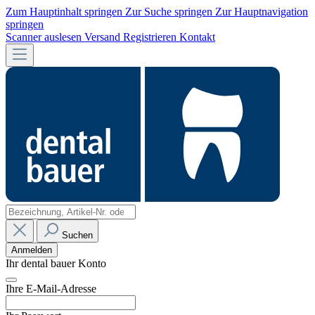
Zum Hauptinhalt springen
Zur Suche springen
Zur Hauptnavigation
springen
Scanner auslesen
Versand
Registrieren
Kontakt
Suchen
Anmelden
Ihr dental bauer Konto
Ihre E-Mail-Adresse