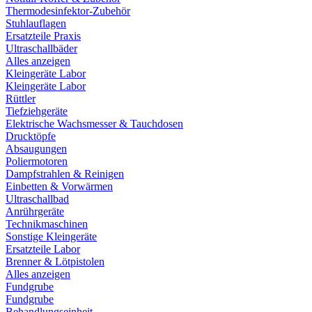
Thermodesinfektor-Zubehör
Stuhlauflagen
Ersatzteile Praxis
Ultraschallbäder
Alles anzeigen
Kleingeräte Labor
Kleingeräte Labor
Rüttler
Tiefziehgeräte
Elektrische Wachsmesser & Tauchdosen
Drucktöpfe
Absaugungen
Poliermotoren
Dampfstrahlen & Reinigen
Einbetten & Vorwärmen
Ultraschallbad
Anrührgeräte
Technikmaschinen
Sonstige Kleingeräte
Ersatzteile Labor
Brenner & Lötpistolen
Alles anzeigen
Fundgrube
Fundgrube
Behandlungseinheit