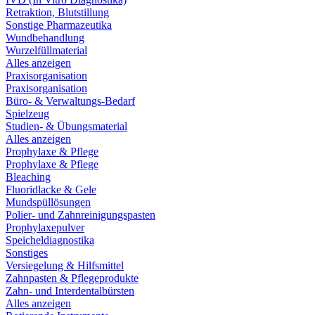
Retraktion, Blutstillung
Sonstige Pharmazeutika
Wundbehandlung
Wurzelfüllmaterial
Alles anzeigen
Praxisorganisation
Praxisorganisation
Büro- & Verwaltungs-Bedarf
Spielzeug
Studien- & Übungsmaterial
Alles anzeigen
Prophylaxe & Pflege
Prophylaxe & Pflege
Bleaching
Fluoridlacke & Gele
Mundspüllösungen
Polier- und Zahnreinigungspasten
Prophylaxepulver
Speicheldiagnostika
Sonstiges
Versiegelung & Hilfsmittel
Zahnpasten & Pflegeprodukte
Zahn- und Interdentalbürsten
Alles anzeigen