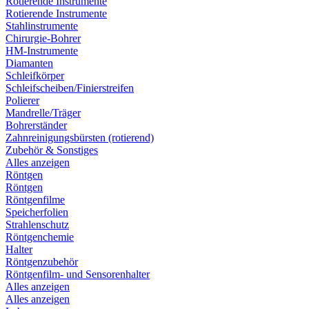
Rotierende Instrumente
Rotierende Instrumente
Stahlinstrumente
Chirurgie-Bohrer
HM-Instrumente
Diamanten
Schleifkörper
Schleifscheiben/Finierstreifen
Polierer
Mandrelle/Träger
Bohrerständer
Zahnreinigungsbürsten (rotierend)
Zubehör & Sonstiges
Alles anzeigen
Röntgen
Röntgen
Röntgenfilme
Speicherfolien
Strahlenschutz
Röntgenchemie
Halter
Röntgenzubehör
Röntgenfilm- und Sensorenhalter
Alles anzeigen
Alles anzeigen