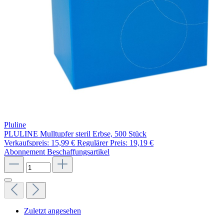
Pluline
PLULINE Mulltupfer steril Erbse, 500 Stück
Verkaufspreis:
15,99 €
Regulärer Preis:
19,19 €
Abonnement
Beschaffungsartikel
Zuletzt angesehen