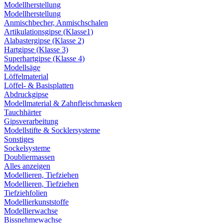
Modellherstellung
Modellherstellung
Anmischbecher, Anmischschalen
Artikulationsgipse (Klasse1)
Alabastergipse (Klasse 2)
Hartgipse (Klasse 3)
Superhartgipse (Klasse 4)
Modellsäge
Löffelmaterial
Löffel- & Basisplatten
Abdruckgipse
Modellmaterial & Zahnfleischmasken
Tauchhärter
Gipsverarbeitung
Modellstifte & Socklersysteme
Sonstiges
Sockelsysteme
Doubliermassen
Alles anzeigen
Modellieren, Tiefziehen
Modellieren, Tiefziehen
Tiefziehfolien
Modellierkunststoffe
Modellierwachse
Bissnehmewachse