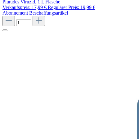
Plurades Viruzid, 1 L Flasche
Verkaufspreis:
17,99 €
Regulärer Preis:
19,99 €
Abonnement
Beschaffungsartikel