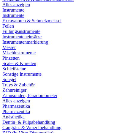
Alles anzeigen
Instrumente
Instrumente
Excavatoren & Schmelzmeissel
Feilen
Füllungsinstrumente
Instrumenteneinsätze
Instrumentenmarkierung
Messer
Mischinstrumente
Pinzetten
Scaler & Küretten
Schleifsteine
Sonstige Instrumente
Spiegel
Trays & Zubehör
Zahnreiniger
Zahnsonden, Paradontometer
Alles anzeigen
Pharmazeutika
Pharmazeutika
Anästhetika
Dentin- & Pulpabehandlung
Gangrän- & Wurzelbehandlung
IVD (In Vitro Diagnostika)