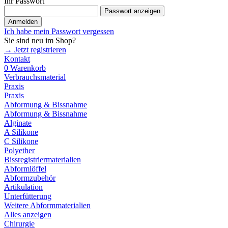
Ihr Passwort
Passwort anzeigen
Anmelden
Ich habe mein Passwort vergessen
Sie sind neu im Shop?
→ Jetzt registrieren
Kontakt
0
Warenkorb
Verbrauchsmaterial
Praxis
Praxis
Abformung & Bissnahme
Abformung & Bissnahme
Alginate
A Silikone
C Silikone
Polyether
Bissregistriermaterialien
Abformlöffel
Abformzubehör
Artikulation
Unterfütterung
Weitere Abformmaterialien
Alles anzeigen
Chirurgie