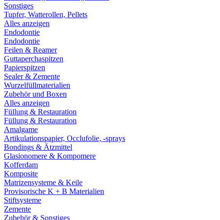
Sonstiges
Tupfer, Watterollen, Pellets
Alles anzeigen
Endodontie
Endodontie
Feilen & Reamer
Guttaperchaspitzen
Papierspitzen
Sealer & Zemente
Wurzelfüllmaterialien
Zubehör und Boxen
Alles anzeigen
Füllung & Restauration
Füllung & Restauration
Amalgame
Artikulationspapier, Occlufolie, -sprays
Bondings & Ätzmittel
Glasionomere & Kompomere
Kofferdam
Komposite
Matrizensysteme & Keile
Provisorische K + B Materialien
Stiftsysteme
Zemente
Zubehör & Sonstiges