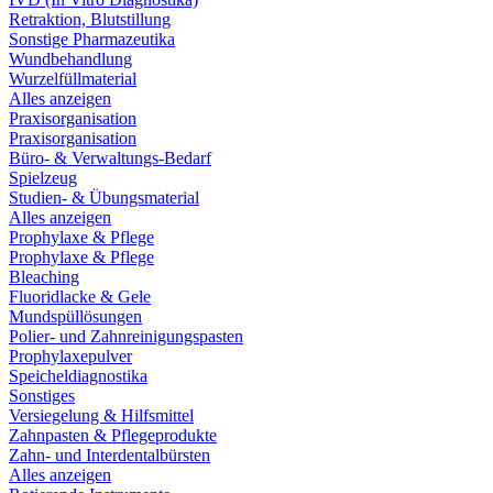
Retraktion, Blutstillung
Sonstige Pharmazeutika
Wundbehandlung
Wurzelfüllmaterial
Alles anzeigen
Praxisorganisation
Praxisorganisation
Büro- & Verwaltungs-Bedarf
Spielzeug
Studien- & Übungsmaterial
Alles anzeigen
Prophylaxe & Pflege
Prophylaxe & Pflege
Bleaching
Fluoridlacke & Gele
Mundspüllösungen
Polier- und Zahnreinigungspasten
Prophylaxepulver
Speicheldiagnostika
Sonstiges
Versiegelung & Hilfsmittel
Zahnpasten & Pflegeprodukte
Zahn- und Interdentalbürsten
Alles anzeigen