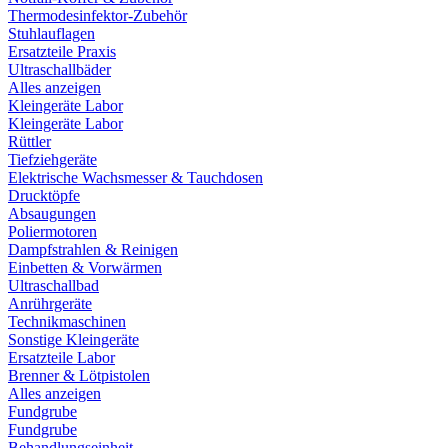
Thermodesinfektor-Zubehör
Stuhlauflagen
Ersatzteile Praxis
Ultraschallbäder
Alles anzeigen
Kleingeräte Labor
Kleingeräte Labor
Rüttler
Tiefziehgeräte
Elektrische Wachsmesser & Tauchdosen
Drucktöpfe
Absaugungen
Poliermotoren
Dampfstrahlen & Reinigen
Einbetten & Vorwärmen
Ultraschallbad
Anrührgeräte
Technikmaschinen
Sonstige Kleingeräte
Ersatzteile Labor
Brenner & Lötpistolen
Alles anzeigen
Fundgrube
Fundgrube
Behandlungseinheit