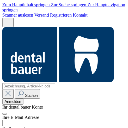
Zum Hauptinhalt springen
Zur Suche springen
Zur Hauptnavigation
springen
Scanner auslesen
Versand
Registrieren
Kontakt
Suchen
Anmelden
Ihr dental bauer Konto
Ihre E-Mail-Adresse