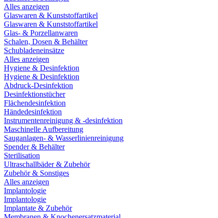
Alles anzeigen
Glaswaren & Kunststoffartikel
Glaswaren & Kunststoffartikel
Glas- & Porzellanwaren
Schalen, Dosen & Behälter
Schubladeneinsätze
Alles anzeigen
Hygiene & Desinfektion
Hygiene & Desinfektion
Abdruck-Desinfektion
Desinfektionstücher
Flächendesinfektion
Händedesinfektion
Instrumentenreinigung & -desinfektion
Maschinelle Aufbereitung
Sauganlagen- & Wasserlinienreinigung
Spender & Behälter
Sterilisation
Ultraschallbäder & Zubehör
Zubehör & Sonstiges
Alles anzeigen
Implantologie
Implantologie
Implantate & Zubehör
Membranen & Knochenersatzmaterial