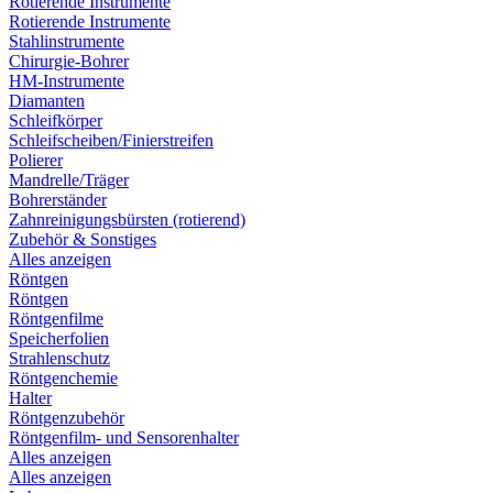
Rotierende Instrumente
Rotierende Instrumente
Stahlinstrumente
Chirurgie-Bohrer
HM-Instrumente
Diamanten
Schleifkörper
Schleifscheiben/Finierstreifen
Polierer
Mandrelle/Träger
Bohrerständer
Zahnreinigungsbürsten (rotierend)
Zubehör & Sonstiges
Alles anzeigen
Röntgen
Röntgen
Röntgenfilme
Speicherfolien
Strahlenschutz
Röntgenchemie
Halter
Röntgenzubehör
Röntgenfilm- und Sensorenhalter
Alles anzeigen
Alles anzeigen