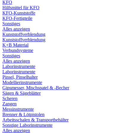
KFO
Hilfsmittel für KFO
KFO-Kunststoffe
KFO-Fertigteile
Sonstiges
Alles anzeigen
Kunststoffverblendung
Kunststoffverblendung
K+B Material
Verbundsysteme
Sonstiges
Alles anzeigen
Laborinstrumente
Laborinstrumente
Pinsel, Pinselhalter
Modellierinstrumente
Gipsmesser, Mischspatel & -Becher
Sägen & Sägeblätter
Scheren
Zangen
Messinstrumente
Brenner & Lötpistolen
Arbeitsschalen & Transportbehälter
Sonstige Laborinstrumente
Alles anzeigen