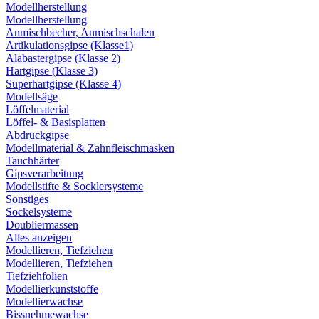
Modellherstellung
Modellherstellung
Anmischbecher, Anmischschalen
Artikulationsgipse (Klasse1)
Alabastergipse (Klasse 2)
Hartgipse (Klasse 3)
Superhartgipse (Klasse 4)
Modellsäge
Löffelmaterial
Löffel- & Basisplatten
Abdruckgipse
Modellmaterial & Zahnfleischmasken
Tauchhärter
Gipsverarbeitung
Modellstifte & Socklersysteme
Sonstiges
Sockelsysteme
Doubliermassen
Alles anzeigen
Modellieren, Tiefziehen
Modellieren, Tiefziehen
Tiefziehfolien
Modellierkunststoffe
Modellierwachse
Bissnehmewachse