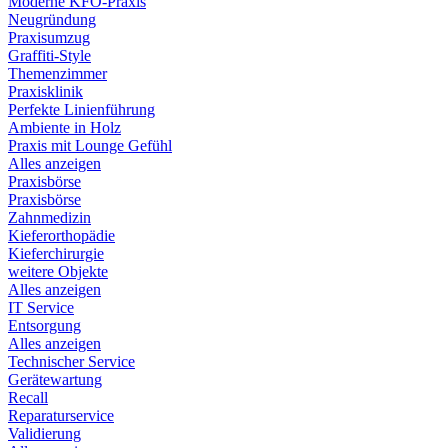
Moderne KFO-Praxis
Neugründung
Praxisumzug
Graffiti-Style
Themenzimmer
Praxisklinik
Perfekte Linienführung
Ambiente in Holz
Praxis mit Lounge Gefühl
Alles anzeigen
Praxisbörse
Praxisbörse
Zahnmedizin
Kieferorthopädie
Kieferchirurgie
weitere Objekte
Alles anzeigen
IT Service
Entsorgung
Alles anzeigen
Technischer Service
Gerätewartung
Recall
Reparaturservice
Validierung