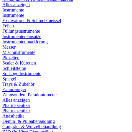
Alles anzeigen
Instrumente
Instrumente
Excavatoren & Schmelzmeissel
Feilen
Füllungsinstrumente
Instrumenteneinsätze
Instrumentenmarkierung
Messer
Mischinstrumente
Pinzetten
Scaler & Küretten
Schleifsteine
Sonstige Instrumente
Spiegel
Trays & Zubehör
Zahnreiniger
Zahnsonden, Paradontometer
Alles anzeigen
Pharmazeutika
Pharmazeutika
Anästhetika
Dentin- & Pulpabehandlung
Gangrän- & Wurzelbehandlung
IVD (In Vitro Diagnostika)