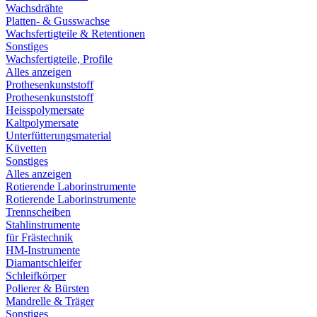
Wachsdrähte
Platten- & Gusswachse
Wachsfertigteile & Retentionen
Sonstiges
Wachsfertigteile, Profile
Alles anzeigen
Prothesenkunststoff
Prothesenkunststoff
Heisspolymersate
Kaltpolymersate
Unterfütterungsmaterial
Küvetten
Sonstiges
Alles anzeigen
Rotierende Laborinstrumente
Rotierende Laborinstrumente
Trennscheiben
Stahlinstrumente
für Frästechnik
HM-Instrumente
Diamantschleifer
Schleifkörper
Polierer & Bürsten
Mandrelle & Träger
Sonstiges