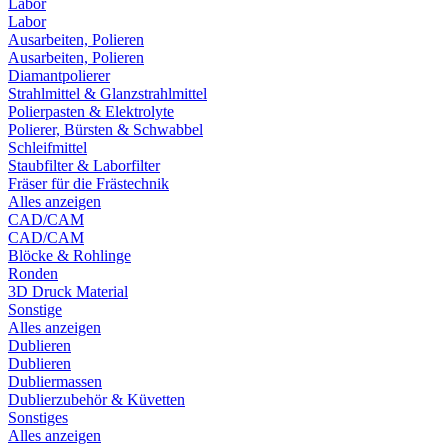
Labor
Labor
Ausarbeiten, Polieren
Ausarbeiten, Polieren
Diamantpolierer
Strahlmittel & Glanzstrahlmittel
Polierpasten & Elektrolyte
Polierer, Bürsten & Schwabbel
Schleifmittel
Staubfilter & Laborfilter
Fräser für die Frästechnik
Alles anzeigen
CAD/CAM
CAD/CAM
Blöcke & Rohlinge
Ronden
3D Druck Material
Sonstige
Alles anzeigen
Dublieren
Dublieren
Dubliermassen
Dublierzubehör & Küvetten
Sonstiges
Alles anzeigen