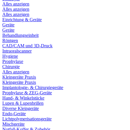
Alles anzeigen
Alles anzeigen
Alles anzeigen
Einrichtung & Geräte
Geräte
Geräte
Behandlungseinheit
Röntgen
CAD/CAM und 3D-Druck
Intraoralscanner
Hygiene
Prophylaxe
Chirurgie
Alles anzeigen
Kleingeräte Praxis
Kleingeräte Praxis
Implantologie- & Chirurgiegeräte
Prophylaxe & ZEG-Geräte
Hand- & Winkelstücke
Lupen & Lupenbrillen
Diverse Kleingeräte
Endo-Geräte
Lichtpolymerisationsgeräte
Mischgeräte
Notfall-Koffer & Zubehör