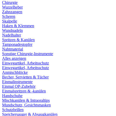
Chirurgie
Wurzelheber
Zahnzangen
Scheren
Skalpelle
Haken & Klemmen
Wundnadeln
Nadelhalter
Spritzen & Kanülen
Tamponadestopfer
Nahtmaterial
Sonstige Chirurgie-Instrumente
Alles anzeigen
Einwegartikel, Arbeitsschutz
Einwegartikel, Arbeitsschutz
Anmischblöcke
Becher, Servietten & Tücher
Einmalinstrumente
Einmal OP-Zubehör
Einmalspritzen & -kanülen
Handschuhe
Mischkanülen & Intraoraltips
Mundschutz, Gesichtsmasken
Schutzbrillen
Speichersauger & Absaugkanülen