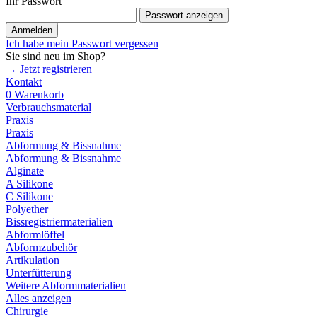
Ihr Passwort
Passwort anzeigen
Anmelden
Ich habe mein Passwort vergessen
Sie sind neu im Shop?
→ Jetzt registrieren
Kontakt
0
Warenkorb
Verbrauchsmaterial
Praxis
Praxis
Abformung & Bissnahme
Abformung & Bissnahme
Alginate
A Silikone
C Silikone
Polyether
Bissregistriermaterialien
Abformlöffel
Abformzubehör
Artikulation
Unterfütterung
Weitere Abformmaterialien
Alles anzeigen
Chirurgie