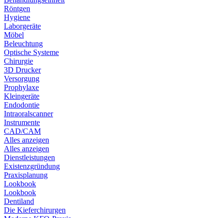
Röntgen
Hygiene
Laborgeräte
Möbel
Beleuchtung
Optische Systeme
Chirurgie
3D Drucker
Versorgung
Prophylaxe
Kleingeräte
Endodontie
Intraoralscanner
Instrumente
CAD/CAM
Alles anzeigen
Alles anzeigen
Dienstleistungen
Existenzgründung
Praxisplanung
Lookbook
Lookbook
Dentiland
Die Kieferchirurgen