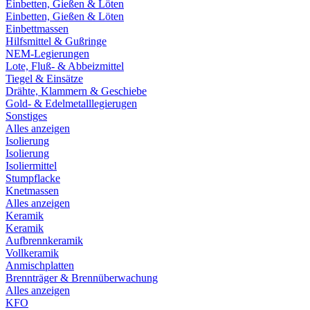
Einbetten, Gießen & Löten
Einbetten, Gießen & Löten
Einbettmassen
Hilfsmittel & Gußringe
NEM-Legierungen
Lote, Fluß- & Abbeizmittel
Tiegel & Einsätze
Drähte, Klammern & Geschiebe
Gold- & Edelmetalllegierugen
Sonstiges
Alles anzeigen
Isolierung
Isolierung
Isoliermittel
Stumpflacke
Knetmassen
Alles anzeigen
Keramik
Keramik
Aufbrennkeramik
Vollkeramik
Anmischplatten
Brennträger & Brennüberwachung
Alles anzeigen
KFO