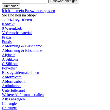
Passwort anzeigen
Anmelden
Ich habe mein Passwort vergessen
Sie sind neu im Shop?
→ Jetzt registrieren
Kontakt
0
Warenkorb
Verbrauchsmaterial
Praxis
Praxis
Abformung & Bissnahme
Abformung & Bissnahme
Alginate
A Silikone
C Silikone
Polyether
Bissregistriermaterialien
Abformlöffel
Abformzubehör
Artikulation
Unterfütterung
Weitere Abformmaterialien
Alles anzeigen
Chirurgie
Chirurgie