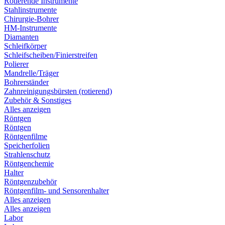
Rotierende Instrumente
Stahlinstrumente
Chirurgie-Bohrer
HM-Instrumente
Diamanten
Schleifkörper
Schleifscheiben/Finierstreifen
Polierer
Mandrelle/Träger
Bohrerständer
Zahnreinigungsbürsten (rotierend)
Zubehör & Sonstiges
Alles anzeigen
Röntgen
Röntgen
Röntgenfilme
Speicherfolien
Strahlenschutz
Röntgenchemie
Halter
Röntgenzubehör
Röntgenfilm- und Sensorenhalter
Alles anzeigen
Alles anzeigen
Labor