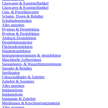
Glaswaren & Kunststoffartikel
Glaswaren & Kunststoffartikel
Glas- & Porzellanwaren
Schalen, Dosen & Behälter
Schubladeneinsätze
Alles anzeigen
Hygiene & Desinfektion
Hygiene & Desinfektion
Abdruck-Desinfektion
Desinfektionstücher
Flächendesinfektion
Händedesinfektion
Instrumentenreinigung & -desinfektion
Maschinelle Aufbereitung
Sauganlagen- & Wasserlinienreinigung
Spender & Behälter
Sterilisation
Ultraschallbäder & Zubehör
Zubehör & Sonstiges
Alles anzeigen
Implantologie
Implantologie
Implantate & Zubehör
Membranen & Knochenersatzmaterial
Alles anzeigen