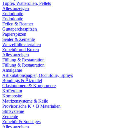
Tupfer, Watterollen, Pellets
Alles anzeigen
Endodontie
Endodontie
Feilen & Reamer
Guttaperchaspitzen
Papierspitzen
Sealer & Zemente
Wurzelfüllmaterialien
Zubehör und Boxen
Alles anzeigen
Füllung & Restauration
Füllung & Restauration
Amalgame
Artikulationspapier, Occlufolie, -sprays
Bondings & Ätzmittel
Glasionomere & Kompomere
Kofferdam
Komposite
Matrizensysteme & Keile
Provisorische K + B Materialien
Stiftsysteme
Zemente
Zubehör & Sonstiges
Alles anzeigen