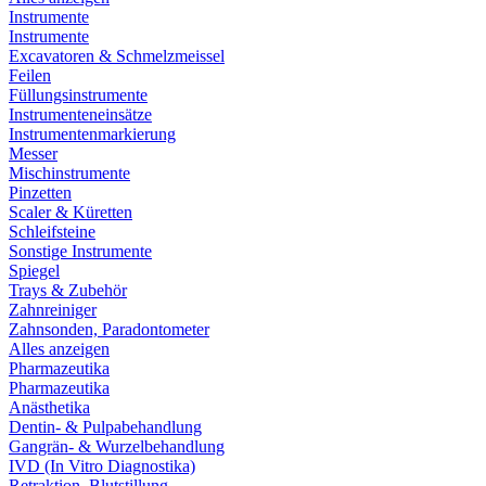
Instrumente
Instrumente
Excavatoren & Schmelzmeissel
Feilen
Füllungsinstrumente
Instrumenteneinsätze
Instrumentenmarkierung
Messer
Mischinstrumente
Pinzetten
Scaler & Küretten
Schleifsteine
Sonstige Instrumente
Spiegel
Trays & Zubehör
Zahnreiniger
Zahnsonden, Paradontometer
Alles anzeigen
Pharmazeutika
Pharmazeutika
Anästhetika
Dentin- & Pulpabehandlung
Gangrän- & Wurzelbehandlung
IVD (In Vitro Diagnostika)
Retraktion, Blutstillung