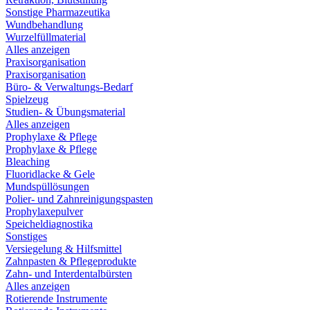
Sonstige Pharmazeutika
Wundbehandlung
Wurzelfüllmaterial
Alles anzeigen
Praxisorganisation
Praxisorganisation
Büro- & Verwaltungs-Bedarf
Spielzeug
Studien- & Übungsmaterial
Alles anzeigen
Prophylaxe & Pflege
Prophylaxe & Pflege
Bleaching
Fluoridlacke & Gele
Mundspüllösungen
Polier- und Zahnreinigungspasten
Prophylaxepulver
Speicheldiagnostika
Sonstiges
Versiegelung & Hilfsmittel
Zahnpasten & Pflegeprodukte
Zahn- und Interdentalbürsten
Alles anzeigen
Rotierende Instrumente