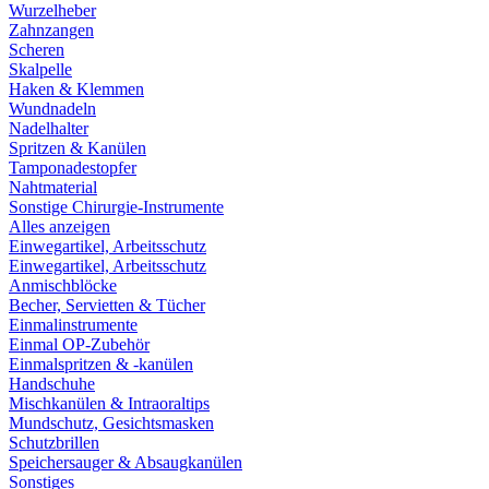
Wurzelheber
Zahnzangen
Scheren
Skalpelle
Haken & Klemmen
Wundnadeln
Nadelhalter
Spritzen & Kanülen
Tamponadestopfer
Nahtmaterial
Sonstige Chirurgie-Instrumente
Alles anzeigen
Einwegartikel, Arbeitsschutz
Einwegartikel, Arbeitsschutz
Anmischblöcke
Becher, Servietten & Tücher
Einmalinstrumente
Einmal OP-Zubehör
Einmalspritzen & -kanülen
Handschuhe
Mischkanülen & Intraoraltips
Mundschutz, Gesichtsmasken
Schutzbrillen
Speichersauger & Absaugkanülen
Sonstiges