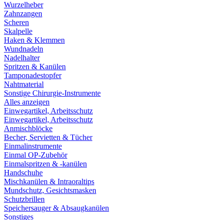
Wurzelheber
Zahnzangen
Scheren
Skalpelle
Haken & Klemmen
Wundnadeln
Nadelhalter
Spritzen & Kanülen
Tamponadestopfer
Nahtmaterial
Sonstige Chirurgie-Instrumente
Alles anzeigen
Einwegartikel, Arbeitsschutz
Einwegartikel, Arbeitsschutz
Anmischblöcke
Becher, Servietten & Tücher
Einmalinstrumente
Einmal OP-Zubehör
Einmalspritzen & -kanülen
Handschuhe
Mischkanülen & Intraoraltips
Mundschutz, Gesichtsmasken
Schutzbrillen
Speichersauger & Absaugkanülen
Sonstiges