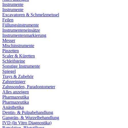
Instrumente
Instrumente
Excavatoren & Schmelzmeissel
Feilen
Füllungsinstrumente
Instrumenteneinsätze
Instrumentenmarkierung
Messer
Mischinstrumente
Pinzetten
Scaler & Küretten
Schleifsteine
Sonstige Instrumente
Spiegel
Trays & Zubehör
Zahnreiniger
Zahnsonden, Paradontometer
Alles anzeigen
Pharmazeutika
Pharmazeutika
Anästhetika
Dentin- & Pulpabehandlung
Gangrän- & Wurzelbehandlung
IVD (In Vitro Diagnostika)
Retraktion, Blutstillung