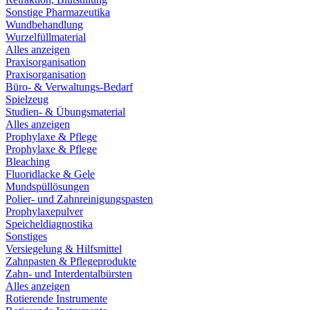
Sonstige Pharmazeutika
Wundbehandlung
Wurzelfüllmaterial
Alles anzeigen
Praxisorganisation
Praxisorganisation
Büro- & Verwaltungs-Bedarf
Spielzeug
Studien- & Übungsmaterial
Alles anzeigen
Prophylaxe & Pflege
Prophylaxe & Pflege
Bleaching
Fluoridlacke & Gele
Mundspüllösungen
Polier- und Zahnreinigungspasten
Prophylaxepulver
Speicheldiagnostika
Sonstiges
Versiegelung & Hilfsmittel
Zahnpasten & Pflegeprodukte
Zahn- und Interdentalbürsten
Alles anzeigen
Rotierende Instrumente