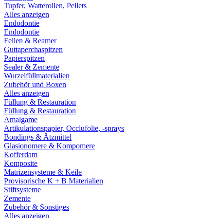
Tupfer, Watterollen, Pellets
Alles anzeigen
Endodontie
Endodontie
Feilen & Reamer
Guttaperchaspitzen
Papierspitzen
Sealer & Zemente
Wurzelfüllmaterialien
Zubehör und Boxen
Alles anzeigen
Füllung & Restauration
Füllung & Restauration
Amalgame
Artikulationspapier, Occlufolie, -sprays
Bondings & Ätzmittel
Glasionomere & Kompomere
Kofferdam
Komposite
Matrizensysteme & Keile
Provisorische K + B Materialien
Stiftsysteme
Zemente
Zubehör & Sonstiges
Alles anzeigen