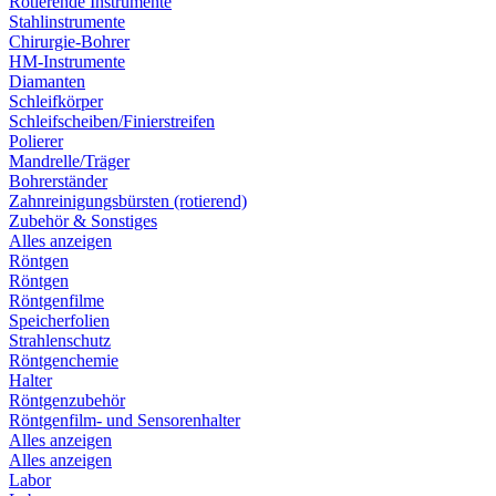
Rotierende Instrumente
Stahlinstrumente
Chirurgie-Bohrer
HM-Instrumente
Diamanten
Schleifkörper
Schleifscheiben/Finierstreifen
Polierer
Mandrelle/Träger
Bohrerständer
Zahnreinigungsbürsten (rotierend)
Zubehör & Sonstiges
Alles anzeigen
Röntgen
Röntgen
Röntgenfilme
Speicherfolien
Strahlenschutz
Röntgenchemie
Halter
Röntgenzubehör
Röntgenfilm- und Sensorenhalter
Alles anzeigen
Alles anzeigen
Labor