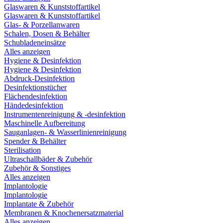
Glaswaren & Kunststoffartikel
Glaswaren & Kunststoffartikel
Glas- & Porzellanwaren
Schalen, Dosen & Behälter
Schubladeneinsätze
Alles anzeigen
Hygiene & Desinfektion
Hygiene & Desinfektion
Abdruck-Desinfektion
Desinfektionstücher
Flächendesinfektion
Händedesinfektion
Instrumentenreinigung & -desinfektion
Maschinelle Aufbereitung
Sauganlagen- & Wasserlinienreinigung
Spender & Behälter
Sterilisation
Ultraschallbäder & Zubehör
Zubehör & Sonstiges
Alles anzeigen
Implantologie
Implantologie
Implantate & Zubehör
Membranen & Knochenersatzmaterial
Alles anzeigen