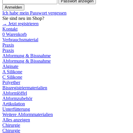
Passwort anzeigen
Anmelden
Ich habe mein Passwort vergessen
Sie sind neu im Shop?
→ Jetzt registrieren
Kontakt
0
Warenkorb
Verbrauchsmaterial
Praxis
Praxis
Abformung & Bissnahme
Abformung & Bissnahme
Alginate
A Silikone
C Silikone
Polyether
Bissregistriermaterialien
Abformlöffel
Abformzubehör
Artikulation
Unterfütterung
Weitere Abformmaterialien
Alles anzeigen
Chirurgie
Chirurgie