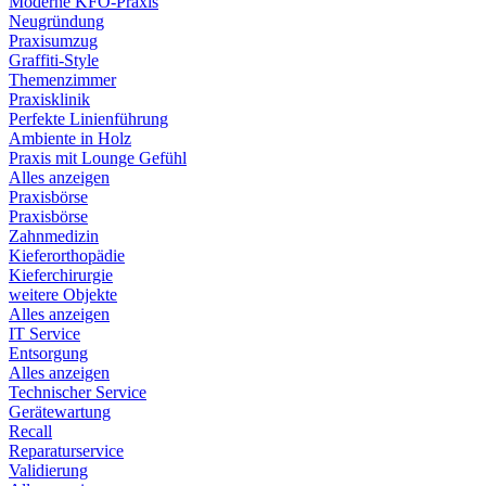
Moderne KFO-Praxis
Neugründung
Praxisumzug
Graffiti-Style
Themenzimmer
Praxisklinik
Perfekte Linienführung
Ambiente in Holz
Praxis mit Lounge Gefühl
Alles anzeigen
Praxisbörse
Praxisbörse
Zahnmedizin
Kieferorthopädie
Kieferchirurgie
weitere Objekte
Alles anzeigen
IT Service
Entsorgung
Alles anzeigen
Technischer Service
Gerätewartung
Recall
Reparaturservice
Validierung