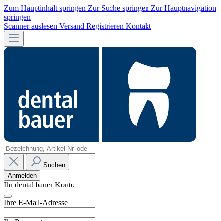
Zum Hauptinhalt springen
Zur Suche springen
Zur Hauptnavigation
springen
Scanner auslesen
Versand
Registrieren
Kontakt
Suchen
Anmelden
Ihr dental bauer Konto
Ihre E-Mail-Adresse