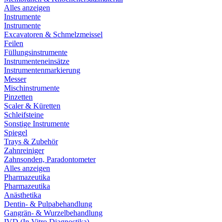
Alles anzeigen
Instrumente
Instrumente
Excavatoren & Schmelzmeissel
Feilen
Füllungsinstrumente
Instrumenteneinsätze
Instrumentenmarkierung
Messer
Mischinstrumente
Pinzetten
Scaler & Küretten
Schleifsteine
Sonstige Instrumente
Spiegel
Trays & Zubehör
Zahnreiniger
Zahnsonden, Paradontometer
Alles anzeigen
Pharmazeutika
Pharmazeutika
Anästhetika
Dentin- & Pulpabehandlung
Gangrän- & Wurzelbehandlung
IVD (In Vitro Diagnostika)