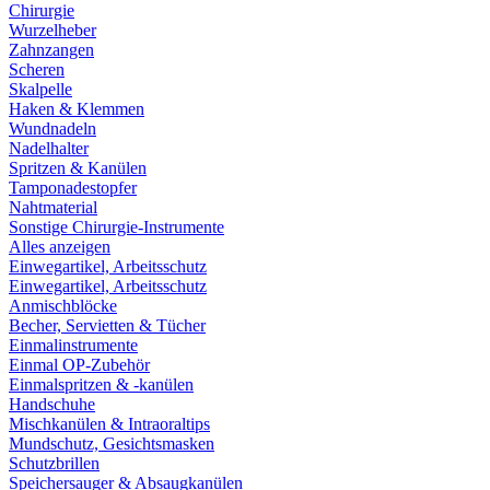
Chirurgie
Wurzelheber
Zahnzangen
Scheren
Skalpelle
Haken & Klemmen
Wundnadeln
Nadelhalter
Spritzen & Kanülen
Tamponadestopfer
Nahtmaterial
Sonstige Chirurgie-Instrumente
Alles anzeigen
Einwegartikel, Arbeitsschutz
Einwegartikel, Arbeitsschutz
Anmischblöcke
Becher, Servietten & Tücher
Einmalinstrumente
Einmal OP-Zubehör
Einmalspritzen & -kanülen
Handschuhe
Mischkanülen & Intraoraltips
Mundschutz, Gesichtsmasken
Schutzbrillen
Speichersauger & Absaugkanülen