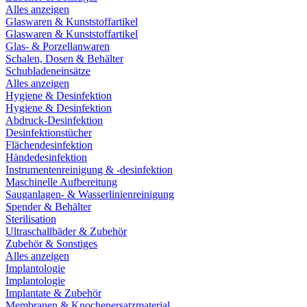
Alles anzeigen
Glaswaren & Kunststoffartikel
Glaswaren & Kunststoffartikel
Glas- & Porzellanwaren
Schalen, Dosen & Behälter
Schubladeneinsätze
Alles anzeigen
Hygiene & Desinfektion
Hygiene & Desinfektion
Abdruck-Desinfektion
Desinfektionstücher
Flächendesinfektion
Händedesinfektion
Instrumentenreinigung & -desinfektion
Maschinelle Aufbereitung
Sauganlagen- & Wasserlinienreinigung
Spender & Behälter
Sterilisation
Ultraschallbäder & Zubehör
Zubehör & Sonstiges
Alles anzeigen
Implantologie
Implantologie
Implantate & Zubehör
Membranen & Knochenersatzmaterial