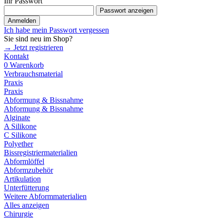
Ihr Passwort
Passwort anzeigen
Anmelden
Ich habe mein Passwort vergessen
Sie sind neu im Shop?
→ Jetzt registrieren
Kontakt
0
Warenkorb
Verbrauchsmaterial
Praxis
Praxis
Abformung & Bissnahme
Abformung & Bissnahme
Alginate
A Silikone
C Silikone
Polyether
Bissregistriermaterialien
Abformlöffel
Abformzubehör
Artikulation
Unterfütterung
Weitere Abformmaterialien
Alles anzeigen
Chirurgie