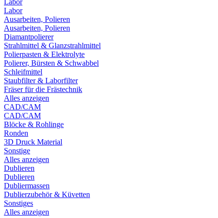
Labor
Labor
Ausarbeiten, Polieren
Ausarbeiten, Polieren
Diamantpolierer
Strahlmittel & Glanzstrahlmittel
Polierpasten & Elektrolyte
Polierer, Bürsten & Schwabbel
Schleifmittel
Staubfilter & Laborfilter
Fräser für die Frästechnik
Alles anzeigen
CAD/CAM
CAD/CAM
Blöcke & Rohlinge
Ronden
3D Druck Material
Sonstige
Alles anzeigen
Dublieren
Dublieren
Dubliermassen
Dublierzubehör & Küvetten
Sonstiges
Alles anzeigen