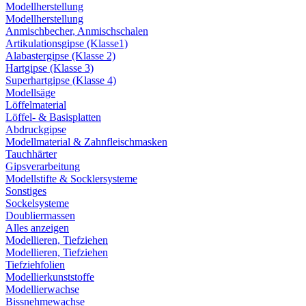
Modellherstellung
Modellherstellung
Anmischbecher, Anmischschalen
Artikulationsgipse (Klasse1)
Alabastergipse (Klasse 2)
Hartgipse (Klasse 3)
Superhartgipse (Klasse 4)
Modellsäge
Löffelmaterial
Löffel- & Basisplatten
Abdruckgipse
Modellmaterial & Zahnfleischmasken
Tauchhärter
Gipsverarbeitung
Modellstifte & Socklersysteme
Sonstiges
Sockelsysteme
Doubliermassen
Alles anzeigen
Modellieren, Tiefziehen
Modellieren, Tiefziehen
Tiefziehfolien
Modellierkunststoffe
Modellierwachse
Bissnehmewachse