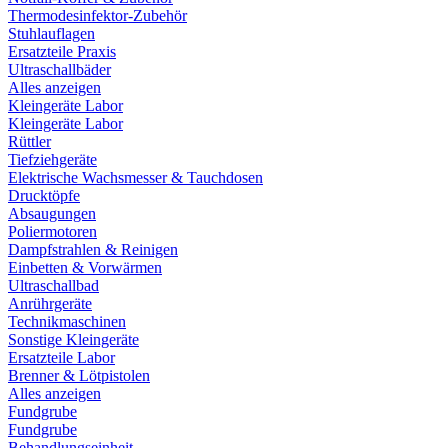
Thermodesinfektor-Zubehör
Stuhlauflagen
Ersatzteile Praxis
Ultraschallbäder
Alles anzeigen
Kleingeräte Labor
Kleingeräte Labor
Rüttler
Tiefziehgeräte
Elektrische Wachsmesser & Tauchdosen
Drucktöpfe
Absaugungen
Poliermotoren
Dampfstrahlen & Reinigen
Einbetten & Vorwärmen
Ultraschallbad
Anrührgeräte
Technikmaschinen
Sonstige Kleingeräte
Ersatzteile Labor
Brenner & Lötpistolen
Alles anzeigen
Fundgrube
Fundgrube
Behandlungseinheit