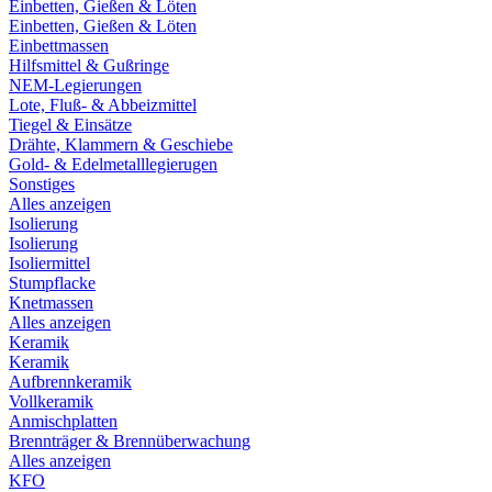
Einbetten, Gießen & Löten
Einbetten, Gießen & Löten
Einbettmassen
Hilfsmittel & Gußringe
NEM-Legierungen
Lote, Fluß- & Abbeizmittel
Tiegel & Einsätze
Drähte, Klammern & Geschiebe
Gold- & Edelmetalllegierugen
Sonstiges
Alles anzeigen
Isolierung
Isolierung
Isoliermittel
Stumpflacke
Knetmassen
Alles anzeigen
Keramik
Keramik
Aufbrennkeramik
Vollkeramik
Anmischplatten
Brennträger & Brennüberwachung
Alles anzeigen
KFO