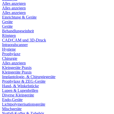
Alles anzeigen
Alles anzeigen
Alles anzeigen
Einrichtung & Geräte
Geräte
Geräte
Behandlungseinheit
Röntgen
CAD/CAM und 3D-Druck
Intraoralscanner
Hygiene
Prophylaxe
Chirurgie
Alles anzeigen
Kleingeräte Praxis
Kleingeräte Praxis
Implantologie- & Chirurgiegeräte
Prophylaxe & ZEG-Geräte
Hand- & Winkelstücke
Lupen & Lupenbrillen
Diverse Kleingeräte
Endo-Geräte
Lichtpolymerisationsgeräte
Mischgeräte
Notfall-Koffer & Zubehör