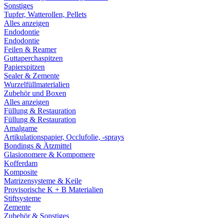
Sonstiges
Tupfer, Watterollen, Pellets
Alles anzeigen
Endodontie
Endodontie
Feilen & Reamer
Guttaperchaspitzen
Papierspitzen
Sealer & Zemente
Wurzelfüllmaterialien
Zubehör und Boxen
Alles anzeigen
Füllung & Restauration
Füllung & Restauration
Amalgame
Artikulationspapier, Occlufolie, -sprays
Bondings & Ätzmittel
Glasionomere & Kompomere
Kofferdam
Komposite
Matrizensysteme & Keile
Provisorische K + B Materialien
Stiftsysteme
Zemente
Zubehör & Sonstiges