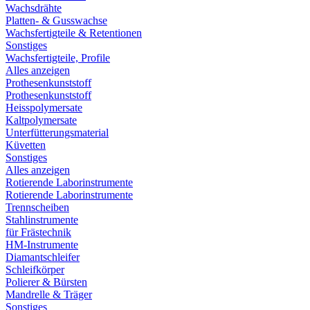
Wachsdrähte
Platten- & Gusswachse
Wachsfertigteile & Retentionen
Sonstiges
Wachsfertigteile, Profile
Alles anzeigen
Prothesenkunststoff
Prothesenkunststoff
Heisspolymersate
Kaltpolymersate
Unterfütterungsmaterial
Küvetten
Sonstiges
Alles anzeigen
Rotierende Laborinstrumente
Rotierende Laborinstrumente
Trennscheiben
Stahlinstrumente
für Frästechnik
HM-Instrumente
Diamantschleifer
Schleifkörper
Polierer & Bürsten
Mandrelle & Träger
Sonstiges