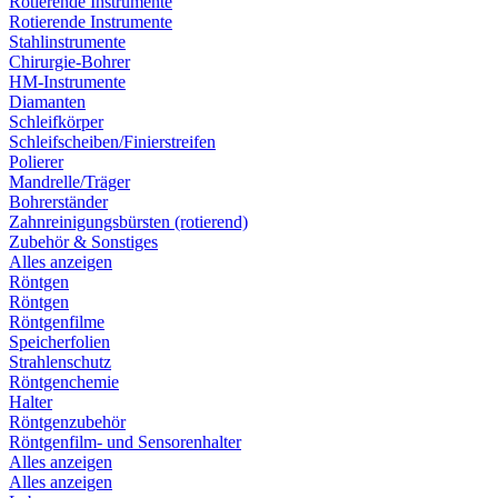
Rotierende Instrumente
Rotierende Instrumente
Stahlinstrumente
Chirurgie-Bohrer
HM-Instrumente
Diamanten
Schleifkörper
Schleifscheiben/Finierstreifen
Polierer
Mandrelle/Träger
Bohrerständer
Zahnreinigungsbürsten (rotierend)
Zubehör & Sonstiges
Alles anzeigen
Röntgen
Röntgen
Röntgenfilme
Speicherfolien
Strahlenschutz
Röntgenchemie
Halter
Röntgenzubehör
Röntgenfilm- und Sensorenhalter
Alles anzeigen
Alles anzeigen