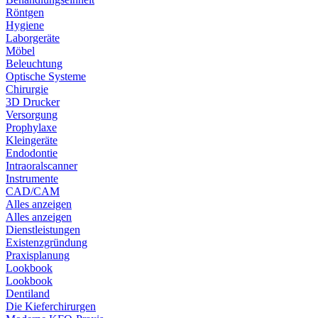
Röntgen
Hygiene
Laborgeräte
Möbel
Beleuchtung
Optische Systeme
Chirurgie
3D Drucker
Versorgung
Prophylaxe
Kleingeräte
Endodontie
Intraoralscanner
Instrumente
CAD/CAM
Alles anzeigen
Alles anzeigen
Dienstleistungen
Existenzgründung
Praxisplanung
Lookbook
Lookbook
Dentiland
Die Kieferchirurgen