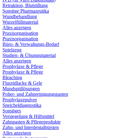
Retraktion, Blutstillung
Sonstige Pharmazeutika
Wundbehandlung
Wurzelfüllmaterial
Alles anzeigen
Praxisorganisation
Praxisorganisation
Büro- & Verwaltungs-Bedarf
Spielzeug
Studien- & Übungsmaterial
Alles anzeigen
Prophylaxe & Pflege
Prophylaxe & Pflege
Bleaching
Fluoridlacke & Gele
Mundspüllösungen
Polier- und Zahnreinigungspasten
Prophylaxepulver
Speicheldiagnostika
Sonstiges
Versiegelung & Hilfsmittel
Zahnpasten & Pflegeprodukte
Zahn- und Interdentalbürsten
Alles anzeigen