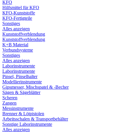
KFO
Hilfsmittel für KFO
KFO-Kunststoffe
KFO-Fertigteile
Sonstiges
Alles anzeigen
Kunststoffverblendung
Kunststoffverblendung
K+B Material
Verbundsysteme
Sonstiges
Alles anzeigen
Laborinstrumente
Laborinstrumente
Pinsel, Pinselhalter
Modellierinstrumente
Gipsmesser, Mischspatel & -Becher
Sägen & Sägeblätter
Scheren
Zangen
Messinstrumente
Brenner & Lötpistolen
Arbeitsschalen & Transportbehälter
Sonstige Laborinstrumente
Alles anzeigen