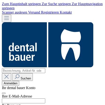
Zum Hauptinhalt springen
Zur Suche springen
Zur Hauptnavigation
springen
Scanner auslesen
Versand
Registrieren
Kontakt
Suchen
Anmelden
Ihr dental bauer Konto
Ihre E-Mail-Adresse