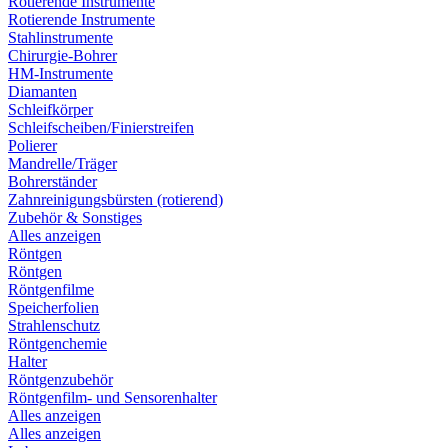
Rotierende Instrumente
Rotierende Instrumente
Stahlinstrumente
Chirurgie-Bohrer
HM-Instrumente
Diamanten
Schleifkörper
Schleifscheiben/Finierstreifen
Polierer
Mandrelle/Träger
Bohrerständer
Zahnreinigungsbürsten (rotierend)
Zubehör & Sonstiges
Alles anzeigen
Röntgen
Röntgen
Röntgenfilme
Speicherfolien
Strahlenschutz
Röntgenchemie
Halter
Röntgenzubehör
Röntgenfilm- und Sensorenhalter
Alles anzeigen
Alles anzeigen