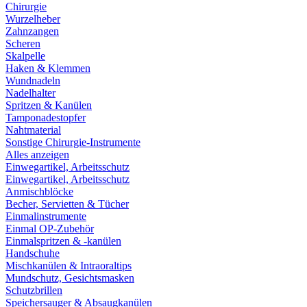
Chirurgie
Wurzelheber
Zahnzangen
Scheren
Skalpelle
Haken & Klemmen
Wundnadeln
Nadelhalter
Spritzen & Kanülen
Tamponadestopfer
Nahtmaterial
Sonstige Chirurgie-Instrumente
Alles anzeigen
Einwegartikel, Arbeitsschutz
Einwegartikel, Arbeitsschutz
Anmischblöcke
Becher, Servietten & Tücher
Einmalinstrumente
Einmal OP-Zubehör
Einmalspritzen & -kanülen
Handschuhe
Mischkanülen & Intraoraltips
Mundschutz, Gesichtsmasken
Schutzbrillen
Speichersauger & Absaugkanülen