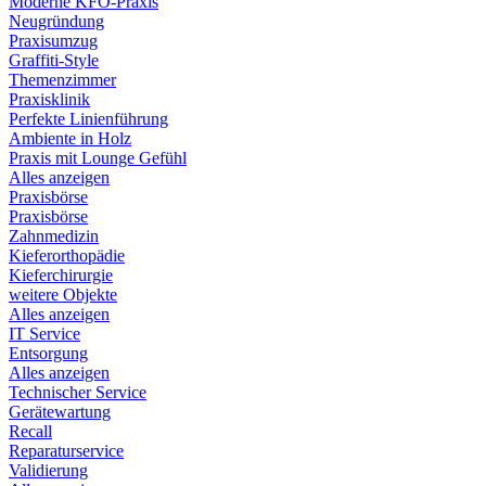
Moderne KFO-Praxis
Neugründung
Praxisumzug
Graffiti-Style
Themenzimmer
Praxisklinik
Perfekte Linienführung
Ambiente in Holz
Praxis mit Lounge Gefühl
Alles anzeigen
Praxisbörse
Praxisbörse
Zahnmedizin
Kieferorthopädie
Kieferchirurgie
weitere Objekte
Alles anzeigen
IT Service
Entsorgung
Alles anzeigen
Technischer Service
Gerätewartung
Recall
Reparaturservice
Validierung