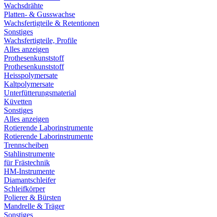
Wachsdrähte
Platten- & Gusswachse
Wachsfertigteile & Retentionen
Sonstiges
Wachsfertigteile, Profile
Alles anzeigen
Prothesenkunststoff
Prothesenkunststoff
Heisspolymersate
Kaltpolymersate
Unterfütterungsmaterial
Küvetten
Sonstiges
Alles anzeigen
Rotierende Laborinstrumente
Rotierende Laborinstrumente
Trennscheiben
Stahlinstrumente
für Frästechnik
HM-Instrumente
Diamantschleifer
Schleifkörper
Polierer & Bürsten
Mandrelle & Träger
Sonstiges