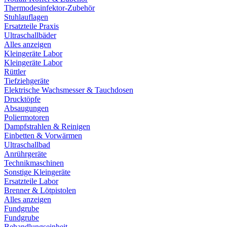
Thermodesinfektor-Zubehör
Stuhlauflagen
Ersatzteile Praxis
Ultraschallbäder
Alles anzeigen
Kleingeräte Labor
Kleingeräte Labor
Rüttler
Tiefziehgeräte
Elektrische Wachsmesser & Tauchdosen
Drucktöpfe
Absaugungen
Poliermotoren
Dampfstrahlen & Reinigen
Einbetten & Vorwärmen
Ultraschallbad
Anrührgeräte
Technikmaschinen
Sonstige Kleingeräte
Ersatzteile Labor
Brenner & Lötpistolen
Alles anzeigen
Fundgrube
Fundgrube
Behandlungseinheit