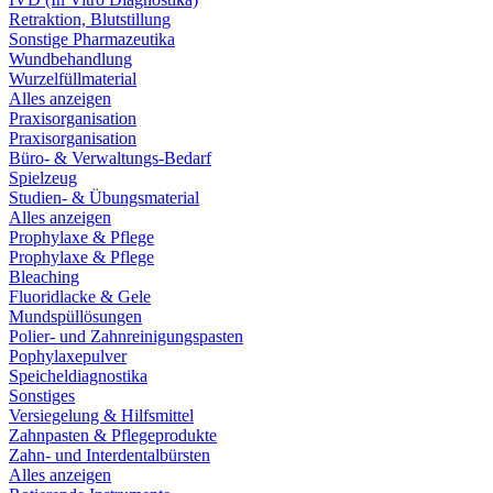
Retraktion, Blutstillung
Sonstige Pharmazeutika
Wundbehandlung
Wurzelfüllmaterial
Alles anzeigen
Praxisorganisation
Praxisorganisation
Büro- & Verwaltungs-Bedarf
Spielzeug
Studien- & Übungsmaterial
Alles anzeigen
Prophylaxe & Pflege
Prophylaxe & Pflege
Bleaching
Fluoridlacke & Gele
Mundspüllösungen
Polier- und Zahnreinigungspasten
Pophylaxepulver
Speicheldiagnostika
Sonstiges
Versiegelung & Hilfsmittel
Zahnpasten & Pflegeprodukte
Zahn- und Interdentalbürsten
Alles anzeigen