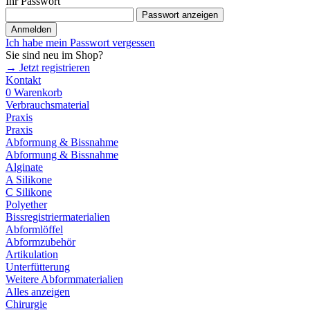
Ihr Passwort
Passwort anzeigen
Anmelden
Ich habe mein Passwort vergessen
Sie sind neu im Shop?
→ Jetzt registrieren
Kontakt
0
Warenkorb
Verbrauchsmaterial
Praxis
Praxis
Abformung & Bissnahme
Abformung & Bissnahme
Alginate
A Silikone
C Silikone
Polyether
Bissregistriermaterialien
Abformlöffel
Abformzubehör
Artikulation
Unterfütterung
Weitere Abformmaterialien
Alles anzeigen
Chirurgie