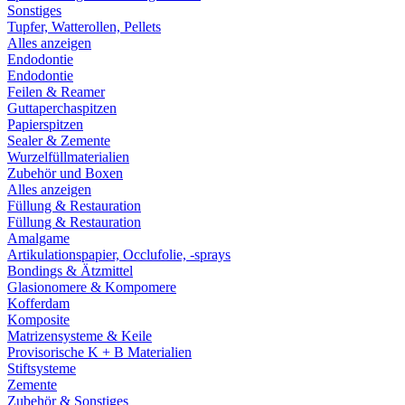
Sonstiges
Tupfer, Watterollen, Pellets
Alles anzeigen
Endodontie
Endodontie
Feilen & Reamer
Guttaperchaspitzen
Papierspitzen
Sealer & Zemente
Wurzelfüllmaterialien
Zubehör und Boxen
Alles anzeigen
Füllung & Restauration
Füllung & Restauration
Amalgame
Artikulationspapier, Occlufolie, -sprays
Bondings & Ätzmittel
Glasionomere & Kompomere
Kofferdam
Komposite
Matrizensysteme & Keile
Provisorische K + B Materialien
Stiftsysteme
Zemente
Zubehör & Sonstiges