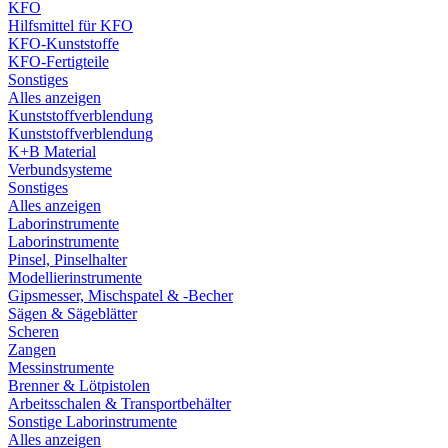
KFO
Hilfsmittel für KFO
KFO-Kunststoffe
KFO-Fertigteile
Sonstiges
Alles anzeigen
Kunststoffverblendung
Kunststoffverblendung
K+B Material
Verbundsysteme
Sonstiges
Alles anzeigen
Laborinstrumente
Laborinstrumente
Pinsel, Pinselhalter
Modellierinstrumente
Gipsmesser, Mischspatel & -Becher
Sägen & Sägeblätter
Scheren
Zangen
Messinstrumente
Brenner & Lötpistolen
Arbeitsschalen & Transportbehälter
Sonstige Laborinstrumente
Alles anzeigen