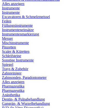
Alles anzeigen
Instrumente
Instrumente
Excavatoren & Schmelzmeissel
Feilen
Füllungsinstrumente
Instrumenteneinsätze
Instrumentenmarkierung
Messer
Mischinstrumente
Pinzetten
Scaler & Küretten
Schleifsteine
Sonstige Instrumente
Spiegel
Trays & Zubehör
Zahnreiniger
Zahnsonden, Paradontometer
Alles anzeigen
Pharmazeutika
Pharmazeutika
Anästhetika
Dentin- & Pulpabehandlung
Gangrän- & Wurzelbehandlung
IVD (In Vitro Diagnostika)