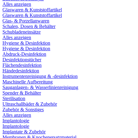
Alles anzeigen
Glaswaren & Kunststoffartikel
Glaswaren & Kunststoffartikel
Glas- & Porzellanwaren
Schalen, Dosen & Behälter
Schubladeneinsätze
Alles anzeigen
Hygiene & Desinfektion
Hygiene & Desinfektion
Abdruck-Desinfektion
Desinfektionstücher
Flächendesinfektion
Händedesinfektion
Instrumentenreinigung & -desinfektion
Maschinelle Aufbereitung
Sauganlagen- & Wasserlinienreinigung
Spender & Behälter
Sterilisation
Ultraschallbäder & Zubehör
Zubehör & Sonstiges
Alles anzeigen
Implantologie
Implantologie
Implantate & Zubehör
Membranen & Knochenersatzmaterial