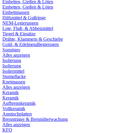
Einbetten, Gießen & Löten
Einbetten, Gießen & Löten
Einbettmassen
Hilfsmittel & Gußringe
NEM-Legierungen
Lote, Fluß- & Abbeizmittel
Tiegel & Einsätze
Drähte, Klammern & Geschiebe
Gold- & Edelmetalllegierugen
Sonstiges
Alles anzeigen
Isolierung
Isolierung
Isoliermittel
Stumpflacke
Knetmassen
Alles anzeigen
Keramik
Keramik
Aufbrennkeramik
Vollkeramik
Anmischplatten
Brennträger & Brennüberwachung
Alles anzeigen
KFO