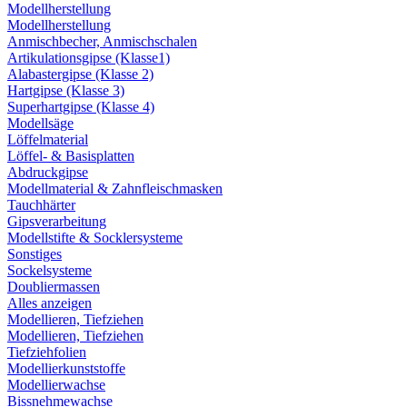
Modellherstellung
Modellherstellung
Anmischbecher, Anmischschalen
Artikulationsgipse (Klasse1)
Alabastergipse (Klasse 2)
Hartgipse (Klasse 3)
Superhartgipse (Klasse 4)
Modellsäge
Löffelmaterial
Löffel- & Basisplatten
Abdruckgipse
Modellmaterial & Zahnfleischmasken
Tauchhärter
Gipsverarbeitung
Modellstifte & Socklersysteme
Sonstiges
Sockelsysteme
Doubliermassen
Alles anzeigen
Modellieren, Tiefziehen
Modellieren, Tiefziehen
Tiefziehfolien
Modellierkunststoffe
Modellierwachse
Bissnehmewachse