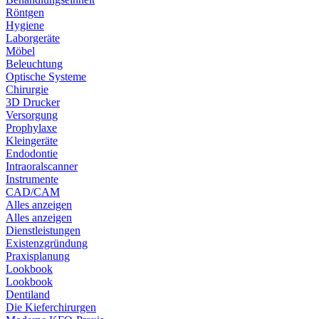
Röntgen
Hygiene
Laborgeräte
Möbel
Beleuchtung
Optische Systeme
Chirurgie
3D Drucker
Versorgung
Prophylaxe
Kleingeräte
Endodontie
Intraoralscanner
Instrumente
CAD/CAM
Alles anzeigen
Alles anzeigen
Dienstleistungen
Existenzgründung
Praxisplanung
Lookbook
Lookbook
Dentiland
Die Kieferchirurgen