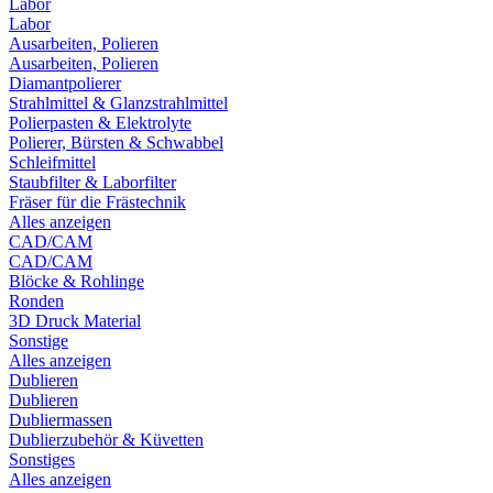
Labor
Labor
Ausarbeiten, Polieren
Ausarbeiten, Polieren
Diamantpolierer
Strahlmittel & Glanzstrahlmittel
Polierpasten & Elektrolyte
Polierer, Bürsten & Schwabbel
Schleifmittel
Staubfilter & Laborfilter
Fräser für die Frästechnik
Alles anzeigen
CAD/CAM
CAD/CAM
Blöcke & Rohlinge
Ronden
3D Druck Material
Sonstige
Alles anzeigen
Dublieren
Dublieren
Dubliermassen
Dublierzubehör & Küvetten
Sonstiges
Alles anzeigen