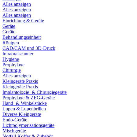
Alles anzeigen
Alles anzeigen
Alles anzeigen
Einrichtung & Geräte
Geräte
Geräte
Behandlungseinheit
Röntgen
CAD/CAM und 3D-Druck
Intraoralscanner
Hygiene
Prophylaxe
Chirurgie
Alles anzeigen
Kleingeräte Praxis
Kleingeräte Praxis
Implantologie- & Chirurgiegeräte
Prophylaxe & ZEG-Geräte
Hand- & Winkelstücke
Lupen & Lupenbrillen
Diverse Kleingeräte
Endo-Geräte
Lichtpolymerisationsgeräte
Mischgeräte
Notfall-Koffer & Zubehör