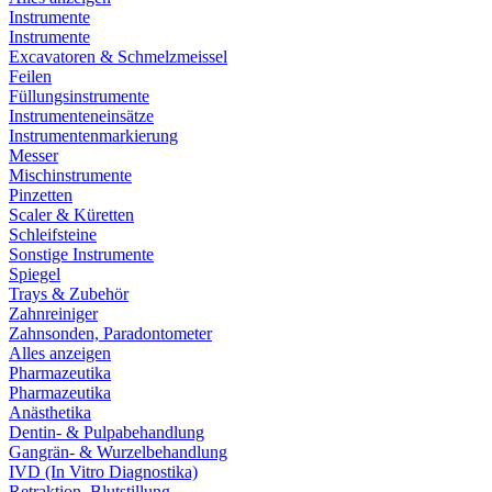
Instrumente
Instrumente
Excavatoren & Schmelzmeissel
Feilen
Füllungsinstrumente
Instrumenteneinsätze
Instrumentenmarkierung
Messer
Mischinstrumente
Pinzetten
Scaler & Küretten
Schleifsteine
Sonstige Instrumente
Spiegel
Trays & Zubehör
Zahnreiniger
Zahnsonden, Paradontometer
Alles anzeigen
Pharmazeutika
Pharmazeutika
Anästhetika
Dentin- & Pulpabehandlung
Gangrän- & Wurzelbehandlung
IVD (In Vitro Diagnostika)
Retraktion, Blutstillung