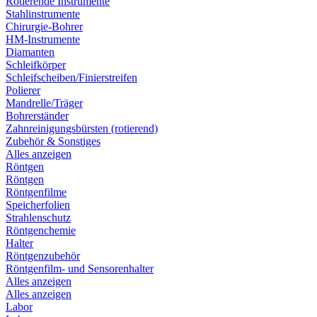
Rotierende Instrumente
Stahlinstrumente
Chirurgie-Bohrer
HM-Instrumente
Diamanten
Schleifkörper
Schleifscheiben/Finierstreifen
Polierer
Mandrelle/Träger
Bohrerständer
Zahnreinigungsbürsten (rotierend)
Zubehör & Sonstiges
Alles anzeigen
Röntgen
Röntgen
Röntgenfilme
Speicherfolien
Strahlenschutz
Röntgenchemie
Halter
Röntgenzubehör
Röntgenfilm- und Sensorenhalter
Alles anzeigen
Alles anzeigen
Labor