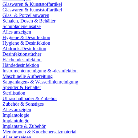
Glaswaren & Kunststoffartikel
Glaswaren & Kunststoffartikel
Glas- & Porzellanwaren
Schalen, Dosen & Behälter
Schubladeneinsätze
Alles anzeigen
Hygiene & Desinfektion
Hygiene & Desinfektion
Abdruck-Desinfektion
Desinfektionstücher
Flächendesinfektion
Händedesinfektion
Instrumentenreinigung & -desinfektion
Maschinelle Aufbereitung
Sauganlagen- & Wasserlinienreinigung
Spender & Behälter
Sterilisation
Ultraschallbäder & Zubehör
Zubehör & Sonstiges
Alles anzeigen
Implantologie
Implantologie
Implantate & Zubehör
Membranen & Knochenersatzmaterial
Alles anzeigen