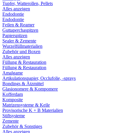
Tupfer, Watterollen, Pellets
Alles anzeigen
Endodontie
Endodontie
Feilen & Reamer
Guttaperchaspitzen
Papierspitzen
Sealer & Zemente
Wurzelfüllmaterialien
Zubehör und Boxen
Alles anzeigen
Füllung & Restauration
Füllung & Restauration
Amalgame
Artikulationspapier, Occlufolie, -sprays
Bondings & Ätzmittel
Glasionomere & Kompomere
Kofferdam
Komposite
Matrizensysteme & Keile
Provisorische K + B Materialien
Stiftsysteme
Zemente
Zubehör & Sonstiges
Alles anzeigen