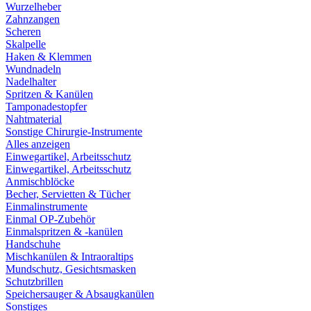
Wurzelheber
Zahnzangen
Scheren
Skalpelle
Haken & Klemmen
Wundnadeln
Nadelhalter
Spritzen & Kanülen
Tamponadestopfer
Nahtmaterial
Sonstige Chirurgie-Instrumente
Alles anzeigen
Einwegartikel, Arbeitsschutz
Einwegartikel, Arbeitsschutz
Anmischblöcke
Becher, Servietten & Tücher
Einmalinstrumente
Einmal OP-Zubehör
Einmalspritzen & -kanülen
Handschuhe
Mischkanülen & Intraoraltips
Mundschutz, Gesichtsmasken
Schutzbrillen
Speichersauger & Absaugkanülen
Sonstiges