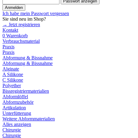
Passwort anzeigen
Anmelden
Ich habe mein Passwort vergessen
Sie sind neu im Shop?
→ Jetzt registrieren
Kontakt
0
Warenkorb
Verbrauchsmaterial
Praxis
Praxis
Abformung & Bissnahme
Abformung & Bissnahme
Alginate
A Silikone
C Silikone
Polyether
Bissregistriermaterialien
Abformlöffel
Abformzubehör
Artikulation
Unterfütterung
Weitere Abformmaterialien
Alles anzeigen
Chirurgie
Chirurgie