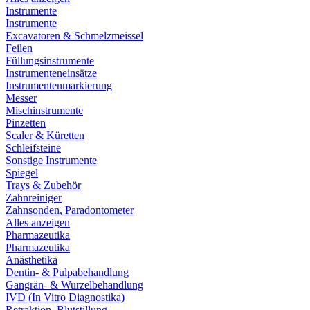
Instrumente
Instrumente
Excavatoren & Schmelzmeissel
Feilen
Füllungsinstrumente
Instrumenteneinsätze
Instrumentenmarkierung
Messer
Mischinstrumente
Pinzetten
Scaler & Küretten
Schleifsteine
Sonstige Instrumente
Spiegel
Trays & Zubehör
Zahnreiniger
Zahnsonden, Paradontometer
Alles anzeigen
Pharmazeutika
Pharmazeutika
Anästhetika
Dentin- & Pulpabehandlung
Gangrän- & Wurzelbehandlung
IVD (In Vitro Diagnostika)
Retraktion, Blutstillung