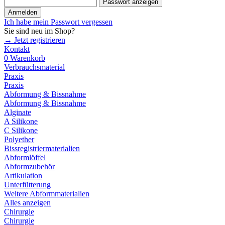
Passwort anzeigen
Anmelden
Ich habe mein Passwort vergessen
Sie sind neu im Shop?
→ Jetzt registrieren
Kontakt
0
Warenkorb
Verbrauchsmaterial
Praxis
Praxis
Abformung & Bissnahme
Abformung & Bissnahme
Alginate
A Silikone
C Silikone
Polyether
Bissregistriermaterialien
Abformlöffel
Abformzubehör
Artikulation
Unterfütterung
Weitere Abformmaterialien
Alles anzeigen
Chirurgie
Chirurgie