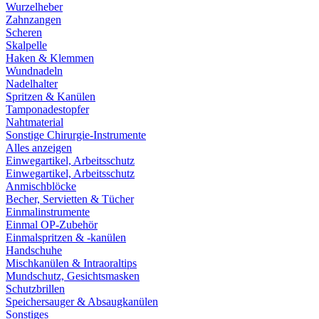
Wurzelheber
Zahnzangen
Scheren
Skalpelle
Haken & Klemmen
Wundnadeln
Nadelhalter
Spritzen & Kanülen
Tamponadestopfer
Nahtmaterial
Sonstige Chirurgie-Instrumente
Alles anzeigen
Einwegartikel, Arbeitsschutz
Einwegartikel, Arbeitsschutz
Anmischblöcke
Becher, Servietten & Tücher
Einmalinstrumente
Einmal OP-Zubehör
Einmalspritzen & -kanülen
Handschuhe
Mischkanülen & Intraoraltips
Mundschutz, Gesichtsmasken
Schutzbrillen
Speichersauger & Absaugkanülen
Sonstiges