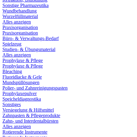
Sonstige Pharmazeutika
Wundbehandlung
Wurzelfüllmaterial
Alles anzeigen
Praxisorganisation
Praxisorganisation
Büro- & Verwaltungs-Bedarf
Spielzeug
Studien- & Übungsmaterial
Alles anzeigen
Prophylaxe & Pflege
Prophylaxe & Pflege
Bleaching
Fluoridlacke & Gele
Mundspüllösungen
Polier- und Zahnreinigungspasten
Prophylaxepulver
Speicheldiagnostika
Sonstiges
Versiegelung & Hilfsmittel
Zahnpasten & Pflegeprodukte
Zahn- und Interdentalbürsten
Alles anzeigen
Rotierende Instrumente