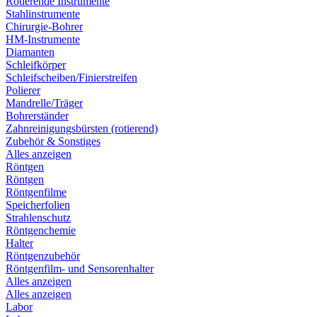
Rotierende Instrumente
Stahlinstrumente
Chirurgie-Bohrer
HM-Instrumente
Diamanten
Schleifkörper
Schleifscheiben/Finierstreifen
Polierer
Mandrelle/Träger
Bohrerständer
Zahnreinigungsbürsten (rotierend)
Zubehör & Sonstiges
Alles anzeigen
Röntgen
Röntgen
Röntgenfilme
Speicherfolien
Strahlenschutz
Röntgenchemie
Halter
Röntgenzubehör
Röntgenfilm- und Sensorenhalter
Alles anzeigen
Alles anzeigen
Labor