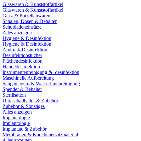
Glaswaren & Kunststoffartikel
Glaswaren & Kunststoffartikel
Glas- & Porzellanwaren
Schalen, Dosen & Behälter
Schubladeneinsätze
Alles anzeigen
Hygiene & Desinfektion
Hygiene & Desinfektion
Abdruck-Desinfektion
Desinfektionstücher
Flächendesinfektion
Händedesinfektion
Instrumentenreinigung & -desinfektion
Maschinelle Aufbereitung
Sauganlagen- & Wasserlinienreinigung
Spender & Behälter
Sterilisation
Ultraschallbäder & Zubehör
Zubehör & Sonstiges
Alles anzeigen
Implantologie
Implantologie
Implantate & Zubehör
Membranen & Knochenersatzmaterial
Alles anzeigen