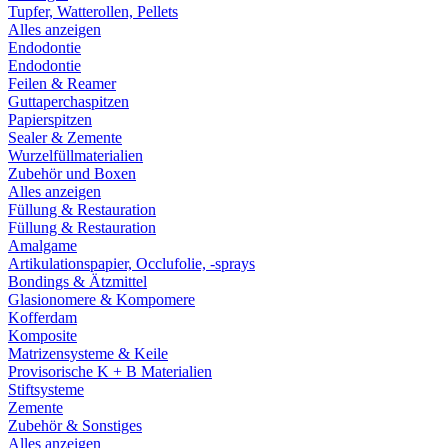
Tupfer, Watterollen, Pellets
Alles anzeigen
Endodontie
Endodontie
Feilen & Reamer
Guttaperchaspitzen
Papierspitzen
Sealer & Zemente
Wurzelfüllmaterialien
Zubehör und Boxen
Alles anzeigen
Füllung & Restauration
Füllung & Restauration
Amalgame
Artikulationspapier, Occlufolie, -sprays
Bondings & Ätzmittel
Glasionomere & Kompomere
Kofferdam
Komposite
Matrizensysteme & Keile
Provisorische K + B Materialien
Stiftsysteme
Zemente
Zubehör & Sonstiges
Alles anzeigen