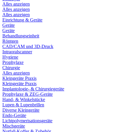
Alles anzeigen
Alles anzeigen
Alles anzeigen
Einrichtung & Geräte
Geräte
Geräte
Behandlungseinheit
Röntgen
CAD/CAM und 3D-Druck
Intraoralscanner
Hygiene
Prophylaxe
Chirurgie
Alles anzeigen
Kleingeräte Praxis
Kleingeräte Praxis
Implantologie- & Chirurgiegeräte
Prophylaxe & ZEG-Geräte
Hand- & Winkelstücke
Lupen & Lupenbrillen
Diverse Kleingeräte
Endo-Geräte
Lichtpolymerisationsgeräte
Mischgeräte
Notfall-Koffer & Zubehör