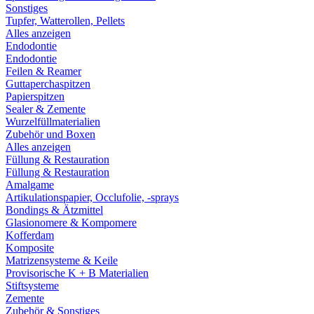
Sonstiges
Tupfer, Watterollen, Pellets
Alles anzeigen
Endodontie
Endodontie
Feilen & Reamer
Guttaperchaspitzen
Papierspitzen
Sealer & Zemente
Wurzelfüllmaterialien
Zubehör und Boxen
Alles anzeigen
Füllung & Restauration
Füllung & Restauration
Amalgame
Artikulationspapier, Occlufolie, -sprays
Bondings & Ätzmittel
Glasionomere & Kompomere
Kofferdam
Komposite
Matrizensysteme & Keile
Provisorische K + B Materialien
Stiftsysteme
Zemente
Zubehör & Sonstiges