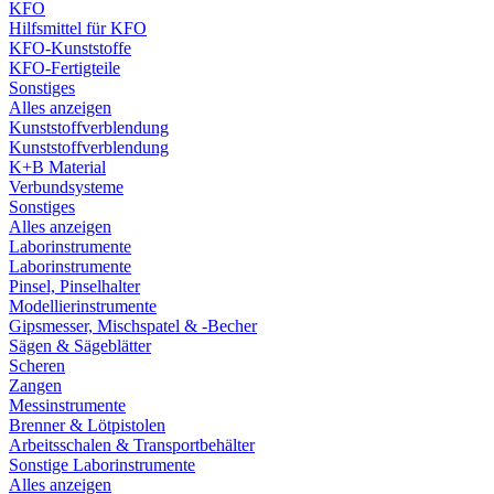
KFO
Hilfsmittel für KFO
KFO-Kunststoffe
KFO-Fertigteile
Sonstiges
Alles anzeigen
Kunststoffverblendung
Kunststoffverblendung
K+B Material
Verbundsysteme
Sonstiges
Alles anzeigen
Laborinstrumente
Laborinstrumente
Pinsel, Pinselhalter
Modellierinstrumente
Gipsmesser, Mischspatel & -Becher
Sägen & Sägeblätter
Scheren
Zangen
Messinstrumente
Brenner & Lötpistolen
Arbeitsschalen & Transportbehälter
Sonstige Laborinstrumente
Alles anzeigen