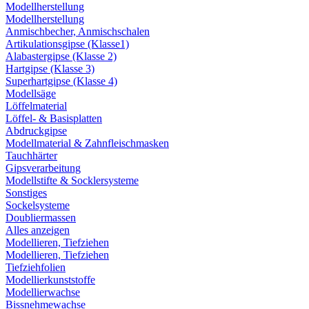
Modellherstellung
Modellherstellung
Anmischbecher, Anmischschalen
Artikulationsgipse (Klasse1)
Alabastergipse (Klasse 2)
Hartgipse (Klasse 3)
Superhartgipse (Klasse 4)
Modellsäge
Löffelmaterial
Löffel- & Basisplatten
Abdruckgipse
Modellmaterial & Zahnfleischmasken
Tauchhärter
Gipsverarbeitung
Modellstifte & Socklersysteme
Sonstiges
Sockelsysteme
Doubliermassen
Alles anzeigen
Modellieren, Tiefziehen
Modellieren, Tiefziehen
Tiefziehfolien
Modellierkunststoffe
Modellierwachse
Bissnehmewachse