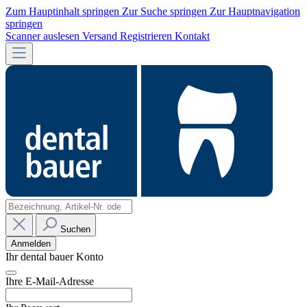
Zum Hauptinhalt springen
Zur Suche springen
Zur Hauptnavigation
springen
Scanner auslesen
Versand
Registrieren
Kontakt
Suchen
Anmelden
Ihr dental bauer Konto
Ihre E-Mail-Adresse