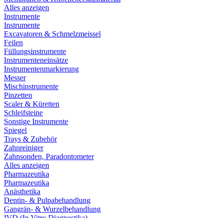
Alles anzeigen
Instrumente
Instrumente
Excavatoren & Schmelzmeissel
Feilen
Füllungsinstrumente
Instrumenteneinsätze
Instrumentenmarkierung
Messer
Mischinstrumente
Pinzetten
Scaler & Küretten
Schleifsteine
Sonstige Instrumente
Spiegel
Trays & Zubehör
Zahnreiniger
Zahnsonden, Paradontometer
Alles anzeigen
Pharmazeutika
Pharmazeutika
Anästhetika
Dentin- & Pulpabehandlung
Gangrän- & Wurzelbehandlung
IVD (In Vitro Diagnostika)