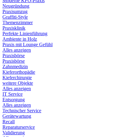
Moderne KFO-Praxis
Neugründung
Praxisumzug
Graffiti-Style
Themenzimmer
Praxisklinik
Perfekte Linienführung
Ambiente in Holz
Praxis mit Lounge Gefühl
Alles anzeigen
Praxisbörse
Praxisbörse
Zahnmedizin
Kieferorthopädie
Kieferchirurgie
weitere Objekte
Alles anzeigen
IT Service
Entsorgung
Alles anzeigen
Technischer Service
Gerätewartung
Recall
Reparaturservice
Validierung