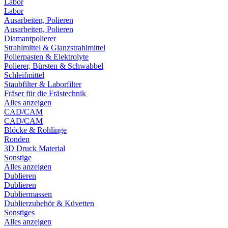
Labor
Labor
Ausarbeiten, Polieren
Ausarbeiten, Polieren
Diamantpolierer
Strahlmittel & Glanzstrahlmittel
Polierpasten & Elektrolyte
Polierer, Bürsten & Schwabbel
Schleifmittel
Staubfilter & Laborfilter
Fräser für die Frästechnik
Alles anzeigen
CAD/CAM
CAD/CAM
Blöcke & Rohlinge
Ronden
3D Druck Material
Sonstige
Alles anzeigen
Dublieren
Dublieren
Dubliermassen
Dublierzubehör & Küvetten
Sonstiges
Alles anzeigen