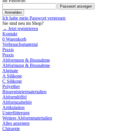
Ihr Passwort
Passwort anzeigen
Anmelden
Ich habe mein Passwort vergessen
Sie sind neu im Shop?
→ Jetzt registrieren
Kontakt
0
Warenkorb
Verbrauchsmaterial
Praxis
Praxis
Abformung & Bissnahme
Abformung & Bissnahme
Alginate
A Silikone
C Silikone
Polyether
Bissregistriermaterialien
Abformlöffel
Abformzubehör
Artikulation
Unterfütterung
Weitere Abformmaterialien
Alles anzeigen
Chirurgie