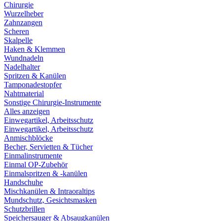
Chirurgie
Wurzelheber
Zahnzangen
Scheren
Skalpelle
Haken & Klemmen
Wundnadeln
Nadelhalter
Spritzen & Kanülen
Tamponadestopfer
Nahtmaterial
Sonstige Chirurgie-Instrumente
Alles anzeigen
Einwegartikel, Arbeitsschutz
Einwegartikel, Arbeitsschutz
Anmischblöcke
Becher, Servietten & Tücher
Einmalinstrumente
Einmal OP-Zubehör
Einmalspritzen & -kanülen
Handschuhe
Mischkanülen & Intraoraltips
Mundschutz, Gesichtsmasken
Schutzbrillen
Speichersauger & Absaugkanülen