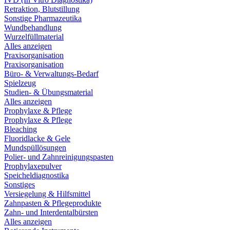
Retraktion, Blutstillung
Sonstige Pharmazeutika
Wundbehandlung
Wurzelfüllmaterial
Alles anzeigen
Praxisorganisation
Praxisorganisation
Büro- & Verwaltungs-Bedarf
Spielzeug
Studien- & Übungsmaterial
Alles anzeigen
Prophylaxe & Pflege
Prophylaxe & Pflege
Bleaching
Fluoridlacke & Gele
Mundspüllösungen
Polier- und Zahnreinigungspasten
Prophylaxepulver
Speicheldiagnostika
Sonstiges
Versiegelung & Hilfsmittel
Zahnpasten & Pflegeprodukte
Zahn- und Interdentalbürsten
Alles anzeigen