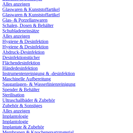
Alles anzeigen
Glaswaren & Kunststoffartikel
Glaswaren & Kunststoffartikel
Glas- & Porzellanwaren
Schalen, Dosen & Behälter
Schubladeneinsätze
Alles anzeigen
Hygiene & Desinfektion
Hygiene & Desinfektion
Abdruck-Desinfektion
Desinfektionstücher
Flächendesinfektion
Händedesinfektion
Instrumentenreinigung & -desinfektion
Maschinelle Aufbereitung
Sauganlagen- & Wasserlinienreinigung
Spender & Behälter
Sterilisation
Ultraschallbäder & Zubehör
Zubehör & Sonstiges
Alles anzeigen
Implantologie
Implantologie
Implantate & Zubehör
Membranen & Knochenersatzmaterial