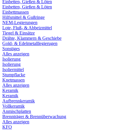
Einbetten, Gießen & Löten
Einbetten, Gießen & Löten
Einbettmassen
Hilfsmittel & Gußringe
NEM-Legierungen
Lote, Fluß- & Abbeizmittel
Tiegel & Einsätze
Drähte, Klammern & Geschiebe
Gold- & Edelmetalllegierugen
Sonstiges
Alles anzeigen
Isolierung
Isolierung
Isoliermittel
Stumpflacke
Knetmassen
Alles anzeigen
Keramik
Keramik
Aufbrennkeramik
Vollkeramik
Anmischplatten
Brennträger & Brennüberwachung
Alles anzeigen
KFO