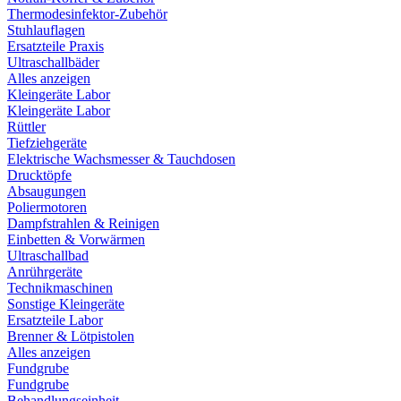
Thermodesinfektor-Zubehör
Stuhlauflagen
Ersatzteile Praxis
Ultraschallbäder
Alles anzeigen
Kleingeräte Labor
Kleingeräte Labor
Rüttler
Tiefziehgeräte
Elektrische Wachsmesser & Tauchdosen
Drucktöpfe
Absaugungen
Poliermotoren
Dampfstrahlen & Reinigen
Einbetten & Vorwärmen
Ultraschallbad
Anrührgeräte
Technikmaschinen
Sonstige Kleingeräte
Ersatzteile Labor
Brenner & Lötpistolen
Alles anzeigen
Fundgrube
Fundgrube
Behandlungseinheit