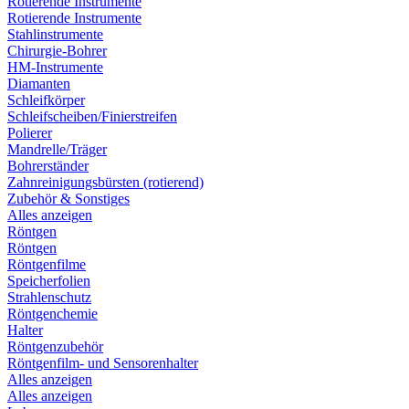
Rotierende Instrumente
Rotierende Instrumente
Stahlinstrumente
Chirurgie-Bohrer
HM-Instrumente
Diamanten
Schleifkörper
Schleifscheiben/Finierstreifen
Polierer
Mandrelle/Träger
Bohrerständer
Zahnreinigungsbürsten (rotierend)
Zubehör & Sonstiges
Alles anzeigen
Röntgen
Röntgen
Röntgenfilme
Speicherfolien
Strahlenschutz
Röntgenchemie
Halter
Röntgenzubehör
Röntgenfilm- und Sensorenhalter
Alles anzeigen
Alles anzeigen