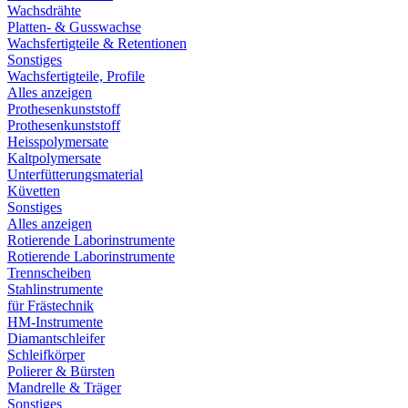
Wachsdrähte
Platten- & Gusswachse
Wachsfertigteile & Retentionen
Sonstiges
Wachsfertigteile, Profile
Alles anzeigen
Prothesenkunststoff
Prothesenkunststoff
Heisspolymersate
Kaltpolymersate
Unterfütterungsmaterial
Küvetten
Sonstiges
Alles anzeigen
Rotierende Laborinstrumente
Rotierende Laborinstrumente
Trennscheiben
Stahlinstrumente
für Frästechnik
HM-Instrumente
Diamantschleifer
Schleifkörper
Polierer & Bürsten
Mandrelle & Träger
Sonstiges