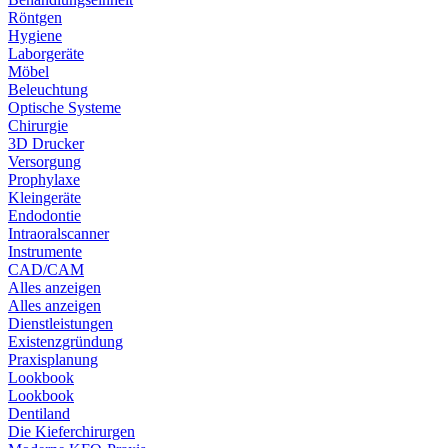
Röntgen
Hygiene
Laborgeräte
Möbel
Beleuchtung
Optische Systeme
Chirurgie
3D Drucker
Versorgung
Prophylaxe
Kleingeräte
Endodontie
Intraoralscanner
Instrumente
CAD/CAM
Alles anzeigen
Alles anzeigen
Dienstleistungen
Existenzgründung
Praxisplanung
Lookbook
Lookbook
Dentiland
Die Kieferchirurgen