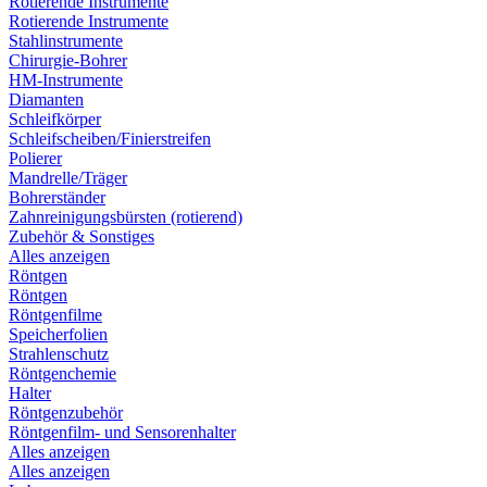
Rotierende Instrumente
Rotierende Instrumente
Stahlinstrumente
Chirurgie-Bohrer
HM-Instrumente
Diamanten
Schleifkörper
Schleifscheiben/Finierstreifen
Polierer
Mandrelle/Träger
Bohrerständer
Zahnreinigungsbürsten (rotierend)
Zubehör & Sonstiges
Alles anzeigen
Röntgen
Röntgen
Röntgenfilme
Speicherfolien
Strahlenschutz
Röntgenchemie
Halter
Röntgenzubehör
Röntgenfilm- und Sensorenhalter
Alles anzeigen
Alles anzeigen