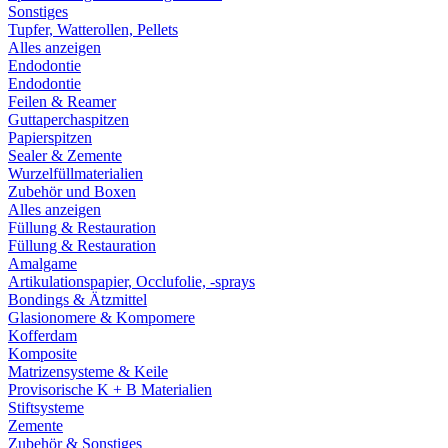
Sonstiges
Tupfer, Watterollen, Pellets
Alles anzeigen
Endodontie
Endodontie
Feilen & Reamer
Guttaperchaspitzen
Papierspitzen
Sealer & Zemente
Wurzelfüllmaterialien
Zubehör und Boxen
Alles anzeigen
Füllung & Restauration
Füllung & Restauration
Amalgame
Artikulationspapier, Occlufolie, -sprays
Bondings & Ätzmittel
Glasionomere & Kompomere
Kofferdam
Komposite
Matrizensysteme & Keile
Provisorische K + B Materialien
Stiftsysteme
Zemente
Zubehör & Sonstiges