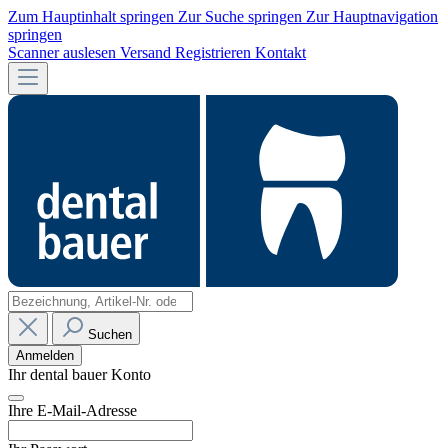
Zum Hauptinhalt springen
Zur Suche springen
Zur Hauptnavigation
springen
Scanner auslesen
Versand
Registrieren
Kontakt
Suchen
Anmelden
Ihr dental bauer Konto
Ihre E-Mail-Adresse