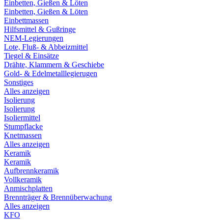
Einbetten, Gießen & Löten
Einbetten, Gießen & Löten
Einbettmassen
Hilfsmittel & Gußringe
NEM-Legierungen
Lote, Fluß- & Abbeizmittel
Tiegel & Einsätze
Drähte, Klammern & Geschiebe
Gold- & Edelmetalllegierugen
Sonstiges
Alles anzeigen
Isolierung
Isolierung
Isoliermittel
Stumpflacke
Knetmassen
Alles anzeigen
Keramik
Keramik
Aufbrennkeramik
Vollkeramik
Anmischplatten
Brennträger & Brennüberwachung
Alles anzeigen
KFO