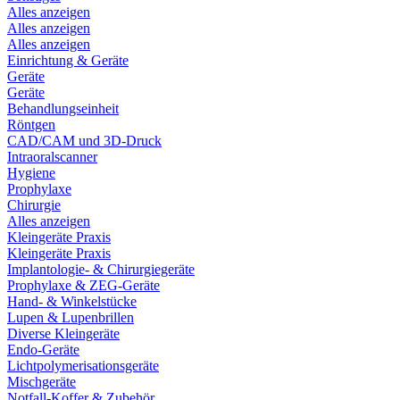
Alles anzeigen
Alles anzeigen
Alles anzeigen
Einrichtung & Geräte
Geräte
Geräte
Behandlungseinheit
Röntgen
CAD/CAM und 3D-Druck
Intraoralscanner
Hygiene
Prophylaxe
Chirurgie
Alles anzeigen
Kleingeräte Praxis
Kleingeräte Praxis
Implantologie- & Chirurgiegeräte
Prophylaxe & ZEG-Geräte
Hand- & Winkelstücke
Lupen & Lupenbrillen
Diverse Kleingeräte
Endo-Geräte
Lichtpolymerisationsgeräte
Mischgeräte
Notfall-Koffer & Zubehör