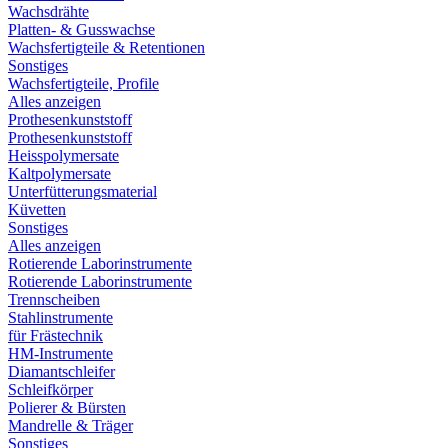
Wachsdrähte
Platten- & Gusswachse
Wachsfertigteile & Retentionen
Sonstiges
Wachsfertigteile, Profile
Alles anzeigen
Prothesenkunststoff
Prothesenkunststoff
Heisspolymersate
Kaltpolymersate
Unterfütterungsmaterial
Küvetten
Sonstiges
Alles anzeigen
Rotierende Laborinstrumente
Rotierende Laborinstrumente
Trennscheiben
Stahlinstrumente
für Frästechnik
HM-Instrumente
Diamantschleifer
Schleifkörper
Polierer & Bürsten
Mandrelle & Träger
Sonstiges