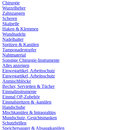
Chirurgie
Wurzelheber
Zahnzangen
Scheren
Skalpelle
Haken & Klemmen
Wundnadeln
Nadelhalter
Spritzen & Kanülen
Tamponadestopfer
Nahtmaterial
Sonstige Chirurgie-Instrumente
Alles anzeigen
Einwegartikel, Arbeitsschutz
Einwegartikel, Arbeitsschutz
Anmischblöcke
Becher, Servietten & Tücher
Einmalinstrumente
Einmal OP-Zubehör
Einmalspritzen & -kanülen
Handschuhe
Mischkanülen & Intraoraltips
Mundschutz, Gesichtsmasken
Schutzbrillen
Speichersauger & Absaugkanülen