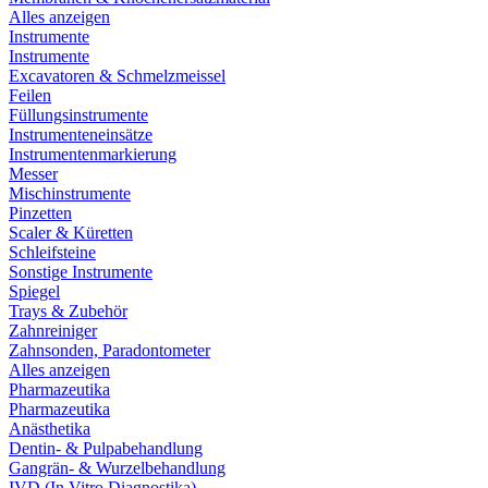
Alles anzeigen
Instrumente
Instrumente
Excavatoren & Schmelzmeissel
Feilen
Füllungsinstrumente
Instrumenteneinsätze
Instrumentenmarkierung
Messer
Mischinstrumente
Pinzetten
Scaler & Küretten
Schleifsteine
Sonstige Instrumente
Spiegel
Trays & Zubehör
Zahnreiniger
Zahnsonden, Paradontometer
Alles anzeigen
Pharmazeutika
Pharmazeutika
Anästhetika
Dentin- & Pulpabehandlung
Gangrän- & Wurzelbehandlung
IVD (In Vitro Diagnostika)