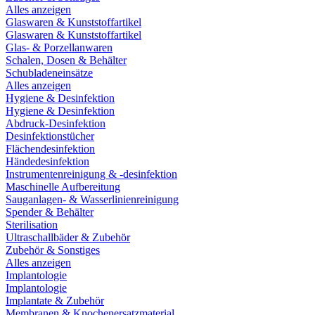
Alles anzeigen
Glaswaren & Kunststoffartikel
Glaswaren & Kunststoffartikel
Glas- & Porzellanwaren
Schalen, Dosen & Behälter
Schubladeneinsätze
Alles anzeigen
Hygiene & Desinfektion
Hygiene & Desinfektion
Abdruck-Desinfektion
Desinfektionstücher
Flächendesinfektion
Händedesinfektion
Instrumentenreinigung & -desinfektion
Maschinelle Aufbereitung
Sauganlagen- & Wasserlinienreinigung
Spender & Behälter
Sterilisation
Ultraschallbäder & Zubehör
Zubehör & Sonstiges
Alles anzeigen
Implantologie
Implantologie
Implantate & Zubehör
Membranen & Knochenersatzmaterial