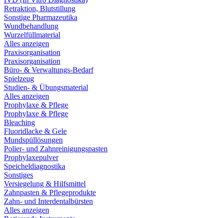
Retraktion, Blutstillung
Sonstige Pharmazeutika
Wundbehandlung
Wurzelfüllmaterial
Alles anzeigen
Praxisorganisation
Praxisorganisation
Büro- & Verwaltungs-Bedarf
Spielzeug
Studien- & Übungsmaterial
Alles anzeigen
Prophylaxe & Pflege
Prophylaxe & Pflege
Bleaching
Fluoridlacke & Gele
Mundspüllösungen
Polier- und Zahnreinigungspasten
Prophylaxepulver
Speicheldiagnostika
Sonstiges
Versiegelung & Hilfsmittel
Zahnpasten & Pflegeprodukte
Zahn- und Interdentalbürsten
Alles anzeigen