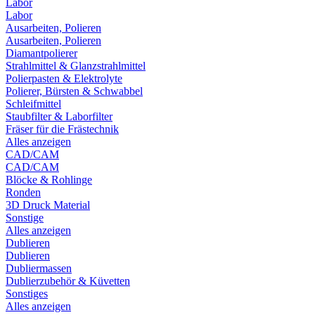
Labor
Labor
Ausarbeiten, Polieren
Ausarbeiten, Polieren
Diamantpolierer
Strahlmittel & Glanzstrahlmittel
Polierpasten & Elektrolyte
Polierer, Bürsten & Schwabbel
Schleifmittel
Staubfilter & Laborfilter
Fräser für die Frästechnik
Alles anzeigen
CAD/CAM
CAD/CAM
Blöcke & Rohlinge
Ronden
3D Druck Material
Sonstige
Alles anzeigen
Dublieren
Dublieren
Dubliermassen
Dublierzubehör & Küvetten
Sonstiges
Alles anzeigen