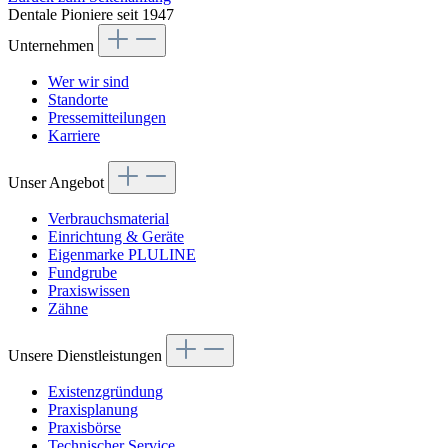
Dentale Pioniere seit 1947
Unternehmen
Wer wir sind
Standorte
Pressemitteilungen
Karriere
Unser Angebot
Verbrauchsmaterial
Einrichtung & Geräte
Eigenmarke PLULINE
Fundgrube
Praxiswissen
Zähne
Unsere Dienstleistungen
Existenzgründung
Praxisplanung
Praxisbörse
Technischer Service