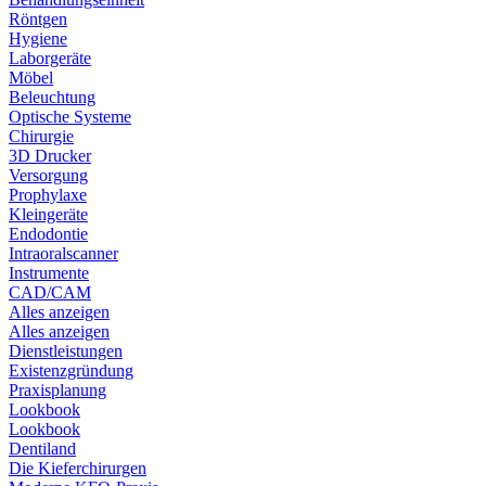
Röntgen
Hygiene
Laborgeräte
Möbel
Beleuchtung
Optische Systeme
Chirurgie
3D Drucker
Versorgung
Prophylaxe
Kleingeräte
Endodontie
Intraoralscanner
Instrumente
CAD/CAM
Alles anzeigen
Alles anzeigen
Dienstleistungen
Existenzgründung
Praxisplanung
Lookbook
Lookbook
Dentiland
Die Kieferchirurgen