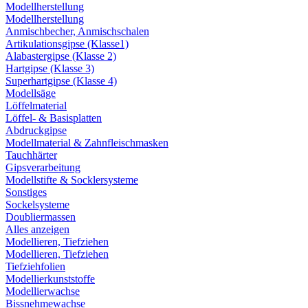
Modellherstellung
Modellherstellung
Anmischbecher, Anmischschalen
Artikulationsgipse (Klasse1)
Alabastergipse (Klasse 2)
Hartgipse (Klasse 3)
Superhartgipse (Klasse 4)
Modellsäge
Löffelmaterial
Löffel- & Basisplatten
Abdruckgipse
Modellmaterial & Zahnfleischmasken
Tauchhärter
Gipsverarbeitung
Modellstifte & Socklersysteme
Sonstiges
Sockelsysteme
Doubliermassen
Alles anzeigen
Modellieren, Tiefziehen
Modellieren, Tiefziehen
Tiefziehfolien
Modellierkunststoffe
Modellierwachse
Bissnehmewachse