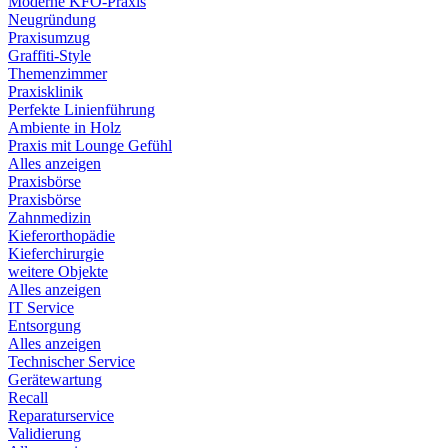
Moderne KFO-Praxis
Neugründung
Praxisumzug
Graffiti-Style
Themenzimmer
Praxisklinik
Perfekte Linienführung
Ambiente in Holz
Praxis mit Lounge Gefühl
Alles anzeigen
Praxisbörse
Praxisbörse
Zahnmedizin
Kieferorthopädie
Kieferchirurgie
weitere Objekte
Alles anzeigen
IT Service
Entsorgung
Alles anzeigen
Technischer Service
Gerätewartung
Recall
Reparaturservice
Validierung