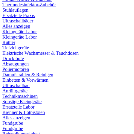
Thermodesinfektor-Zubehör
Stuhlauflagen
Ersatzteile Praxis
Ultraschallbäder
Alles anzeigen
Kleingeräte Labor
Kleingeräte Labor
Rüttler
Tiefziehgeräte
Elektrische Wachsmesser & Tauchdosen
Drucktöpfe
Absaugungen
Poliermotoren
Dampfstrahlen & Reinigen
Einbetten & Vorwärmen
Ultraschallbad
Anrührgeräte
Technikmaschinen
Sonstige Kleingeräte
Ersatzteile Labor
Brenner & Lötpistolen
Alles anzeigen
Fundgrube
Fundgrube
Behandlungseinheit