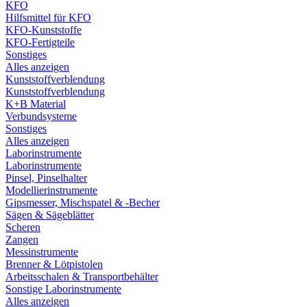
KFO
Hilfsmittel für KFO
KFO-Kunststoffe
KFO-Fertigteile
Sonstiges
Alles anzeigen
Kunststoffverblendung
Kunststoffverblendung
K+B Material
Verbundsysteme
Sonstiges
Alles anzeigen
Laborinstrumente
Laborinstrumente
Pinsel, Pinselhalter
Modellierinstrumente
Gipsmesser, Mischspatel & -Becher
Sägen & Sägeblätter
Scheren
Zangen
Messinstrumente
Brenner & Lötpistolen
Arbeitsschalen & Transportbehälter
Sonstige Laborinstrumente
Alles anzeigen