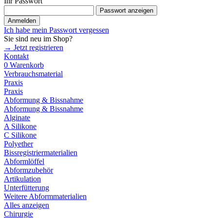
Ihr Passwort
Passwort anzeigen
Anmelden
Ich habe mein Passwort vergessen
Sie sind neu im Shop?
→ Jetzt registrieren
Kontakt
0
Warenkorb
Verbrauchsmaterial
Praxis
Praxis
Abformung & Bissnahme
Abformung & Bissnahme
Alginate
A Silikone
C Silikone
Polyether
Bissregistriermaterialien
Abformlöffel
Abformzubehör
Artikulation
Unterfütterung
Weitere Abformmaterialien
Alles anzeigen
Chirurgie