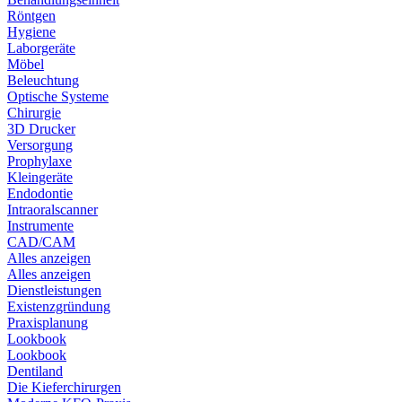
Röntgen
Hygiene
Laborgeräte
Möbel
Beleuchtung
Optische Systeme
Chirurgie
3D Drucker
Versorgung
Prophylaxe
Kleingeräte
Endodontie
Intraoralscanner
Instrumente
CAD/CAM
Alles anzeigen
Alles anzeigen
Dienstleistungen
Existenzgründung
Praxisplanung
Lookbook
Lookbook
Dentiland
Die Kieferchirurgen