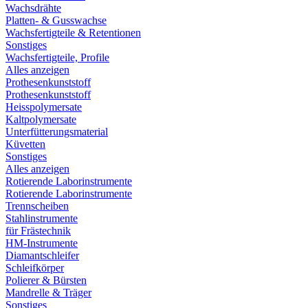
Wachsdrähte
Platten- & Gusswachse
Wachsfertigteile & Retentionen
Sonstiges
Wachsfertigteile, Profile
Alles anzeigen
Prothesenkunststoff
Prothesenkunststoff
Heisspolymersate
Kaltpolymersate
Unterfütterungsmaterial
Küvetten
Sonstiges
Alles anzeigen
Rotierende Laborinstrumente
Rotierende Laborinstrumente
Trennscheiben
Stahlinstrumente
für Frästechnik
HM-Instrumente
Diamantschleifer
Schleifkörper
Polierer & Bürsten
Mandrelle & Träger
Sonstiges