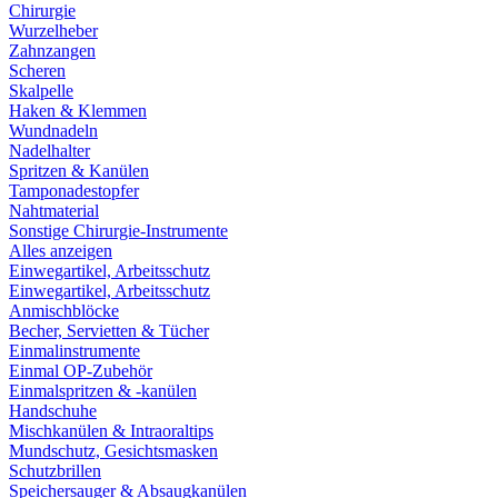
Chirurgie
Wurzelheber
Zahnzangen
Scheren
Skalpelle
Haken & Klemmen
Wundnadeln
Nadelhalter
Spritzen & Kanülen
Tamponadestopfer
Nahtmaterial
Sonstige Chirurgie-Instrumente
Alles anzeigen
Einwegartikel, Arbeitsschutz
Einwegartikel, Arbeitsschutz
Anmischblöcke
Becher, Servietten & Tücher
Einmalinstrumente
Einmal OP-Zubehör
Einmalspritzen & -kanülen
Handschuhe
Mischkanülen & Intraoraltips
Mundschutz, Gesichtsmasken
Schutzbrillen
Speichersauger & Absaugkanülen