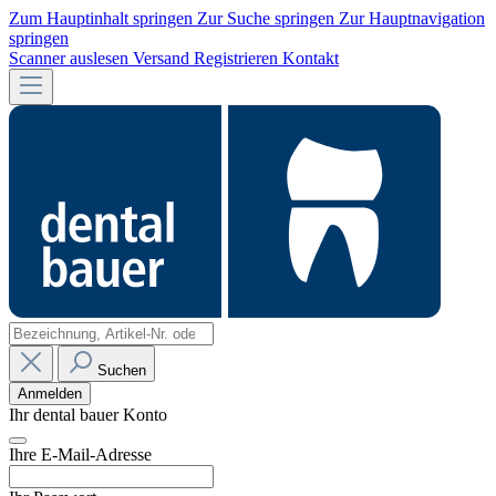
Zum Hauptinhalt springen
Zur Suche springen
Zur Hauptnavigation
springen
Scanner auslesen
Versand
Registrieren
Kontakt
Suchen
Anmelden
Ihr dental bauer Konto
Ihre E-Mail-Adresse