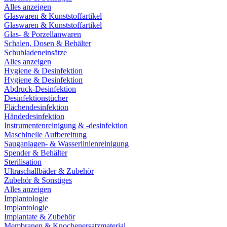
Alles anzeigen
Glaswaren & Kunststoffartikel
Glaswaren & Kunststoffartikel
Glas- & Porzellanwaren
Schalen, Dosen & Behälter
Schubladeneinsätze
Alles anzeigen
Hygiene & Desinfektion
Hygiene & Desinfektion
Abdruck-Desinfektion
Desinfektionstücher
Flächendesinfektion
Händedesinfektion
Instrumentenreinigung & -desinfektion
Maschinelle Aufbereitung
Sauganlagen- & Wasserlinienreinigung
Spender & Behälter
Sterilisation
Ultraschallbäder & Zubehör
Zubehör & Sonstiges
Alles anzeigen
Implantologie
Implantologie
Implantate & Zubehör
Membranen & Knochenersatzmaterial