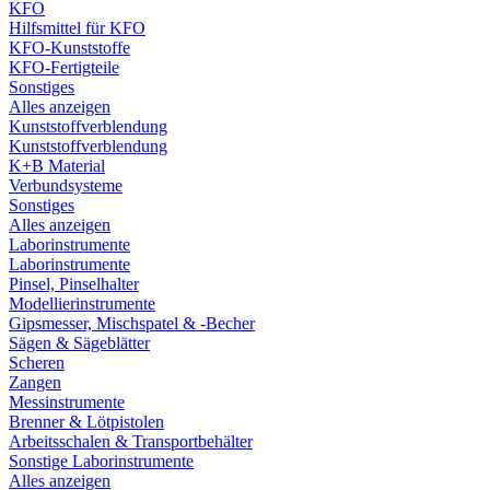
KFO
Hilfsmittel für KFO
KFO-Kunststoffe
KFO-Fertigteile
Sonstiges
Alles anzeigen
Kunststoffverblendung
Kunststoffverblendung
K+B Material
Verbundsysteme
Sonstiges
Alles anzeigen
Laborinstrumente
Laborinstrumente
Pinsel, Pinselhalter
Modellierinstrumente
Gipsmesser, Mischspatel & -Becher
Sägen & Sägeblätter
Scheren
Zangen
Messinstrumente
Brenner & Lötpistolen
Arbeitsschalen & Transportbehälter
Sonstige Laborinstrumente
Alles anzeigen