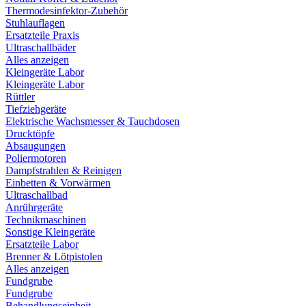
Thermodesinfektor-Zubehör
Stuhlauflagen
Ersatzteile Praxis
Ultraschallbäder
Alles anzeigen
Kleingeräte Labor
Kleingeräte Labor
Rüttler
Tiefziehgeräte
Elektrische Wachsmesser & Tauchdosen
Drucktöpfe
Absaugungen
Poliermotoren
Dampfstrahlen & Reinigen
Einbetten & Vorwärmen
Ultraschallbad
Anrührgeräte
Technikmaschinen
Sonstige Kleingeräte
Ersatzteile Labor
Brenner & Lötpistolen
Alles anzeigen
Fundgrube
Fundgrube
Behandlungseinheit