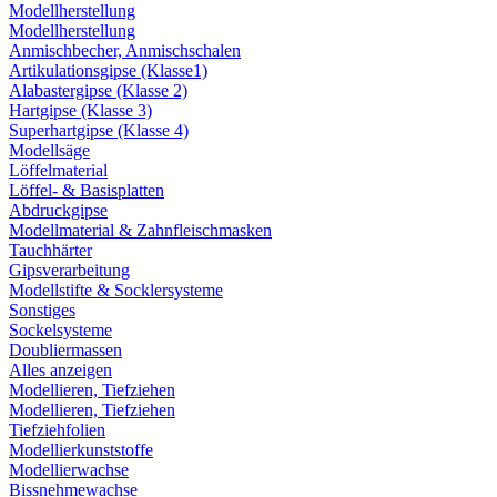
Modellherstellung
Modellherstellung
Anmischbecher, Anmischschalen
Artikulationsgipse (Klasse1)
Alabastergipse (Klasse 2)
Hartgipse (Klasse 3)
Superhartgipse (Klasse 4)
Modellsäge
Löffelmaterial
Löffel- & Basisplatten
Abdruckgipse
Modellmaterial & Zahnfleischmasken
Tauchhärter
Gipsverarbeitung
Modellstifte & Socklersysteme
Sonstiges
Sockelsysteme
Doubliermassen
Alles anzeigen
Modellieren, Tiefziehen
Modellieren, Tiefziehen
Tiefziehfolien
Modellierkunststoffe
Modellierwachse
Bissnehmewachse