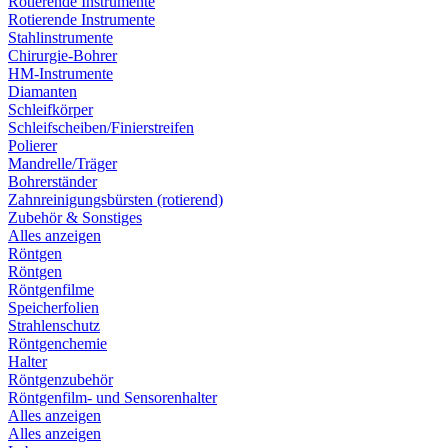
Rotierende Instrumente
Rotierende Instrumente
Stahlinstrumente
Chirurgie-Bohrer
HM-Instrumente
Diamanten
Schleifkörper
Schleifscheiben/Finierstreifen
Polierer
Mandrelle/Träger
Bohrerständer
Zahnreinigungsbürsten (rotierend)
Zubehör & Sonstiges
Alles anzeigen
Röntgen
Röntgen
Röntgenfilme
Speicherfolien
Strahlenschutz
Röntgenchemie
Halter
Röntgenzubehör
Röntgenfilm- und Sensorenhalter
Alles anzeigen
Alles anzeigen