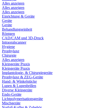
Alles anzeigen
Alles anzeigen
Alles anzeigen
Einrichtung & Geräte
Geräte
Geräte
Behandlungseinheit
Röntgen
CAD/CAM und 3D-Druck
Intraoralscanner
Hygiene
Prophylaxe
Chirurgie
Alles anzeigen
Kleingeräte Praxis
Kleingeräte Praxis
Implantologie- & Chirurgiegeräte
Prophylaxe & ZEG-Geräte
Hand- & Winkelstücke
Lupen & Lupenbrillen
Diverse Kleingeräte
Endo-Geräte
Lichtpolymerisationsgeräte
Mischgeräte
Notfall-Koffer & Zubehör