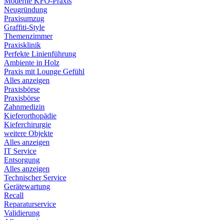
Moderne KFO-Praxis
Neugründung
Praxisumzug
Graffiti-Style
Themenzimmer
Praxisklinik
Perfekte Linienführung
Ambiente in Holz
Praxis mit Lounge Gefühl
Alles anzeigen
Praxisbörse
Praxisbörse
Zahnmedizin
Kieferorthopädie
Kieferchirurgie
weitere Objekte
Alles anzeigen
IT Service
Entsorgung
Alles anzeigen
Technischer Service
Gerätewartung
Recall
Reparaturservice
Validierung