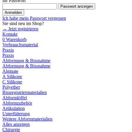
Ihr Passwort
Passwort anzeigen
Anmelden
Ich habe mein Passwort vergessen
Sie sind neu im Shop?
→ Jetzt registrieren
Kontakt
0
Warenkorb
Verbrauchsmaterial
Praxis
Praxis
Abformung & Bissnahme
Abformung & Bissnahme
Alginate
A Silikone
C Silikone
Polyether
Bissregistriermaterialien
Abformlöffel
Abformzubehör
Artikulation
Unterfütterung
Weitere Abformmaterialien
Alles anzeigen
Chirurgie