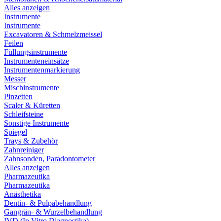
Alles anzeigen
Instrumente
Instrumente
Excavatoren & Schmelzmeissel
Feilen
Füllungsinstrumente
Instrumenteneinsätze
Instrumentenmarkierung
Messer
Mischinstrumente
Pinzetten
Scaler & Küretten
Schleifsteine
Sonstige Instrumente
Spiegel
Trays & Zubehör
Zahnreiniger
Zahnsonden, Paradontometer
Alles anzeigen
Pharmazeutika
Pharmazeutika
Anästhetika
Dentin- & Pulpabehandlung
Gangrän- & Wurzelbehandlung
IVD (In Vitro Diagnostika)