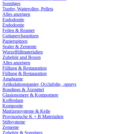
Sonstiges
Tupfer, Watterollen, Pellets
Alles anzeigen
Endodontie
Endodontie
Feilen & Reamer
Guttaperchaspitzen
Papierspitzen
Sealer & Zemente
Wurzelfüllmaterialien
Zubehör und Boxen
Alles anzeigen
Füllung & Restauration
Füllung & Restauration
Amalgame
Artikulationspapier, Occlufolie, -sprays
Bondings & Ätzmittel
Glasionomere & Kompomere
Kofferdam
Komposite
Matrizensysteme & Keile
Provisorische K + B Materialien
Stiftsysteme
Zemente
Zubehör & Sonstiges