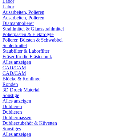
Labor
Labor
Ausarbeiten, Polieren
Ausarbeiten, Polieren
Diamantpolierer
Strahlmittel & Glanzstrahlmittel
Polierpasten & Elektrolyte
Polierer, Bürsten & Schwabbel
Schleifmittel
Staubfilter & Laborfilter
Fräser für die Frästechnik
Alles anzeigen
CAD/CAM
CAD/CAM
Blöcke & Rohlinge
Ronden
3D Druck Material
Sonstige
Alles anzeigen
Dublieren
Dublieren
Dubliermassen
Dublierzubehör & Küvetten
Sonstiges
Alles anzeigen