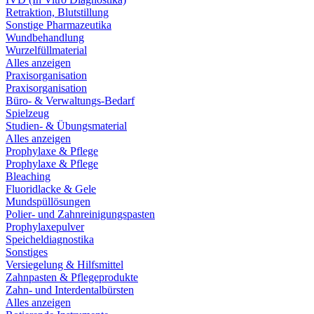
Retraktion, Blutstillung
Sonstige Pharmazeutika
Wundbehandlung
Wurzelfüllmaterial
Alles anzeigen
Praxisorganisation
Praxisorganisation
Büro- & Verwaltungs-Bedarf
Spielzeug
Studien- & Übungsmaterial
Alles anzeigen
Prophylaxe & Pflege
Prophylaxe & Pflege
Bleaching
Fluoridlacke & Gele
Mundspüllösungen
Polier- und Zahnreinigungspasten
Prophylaxepulver
Speicheldiagnostika
Sonstiges
Versiegelung & Hilfsmittel
Zahnpasten & Pflegeprodukte
Zahn- und Interdentalbürsten
Alles anzeigen