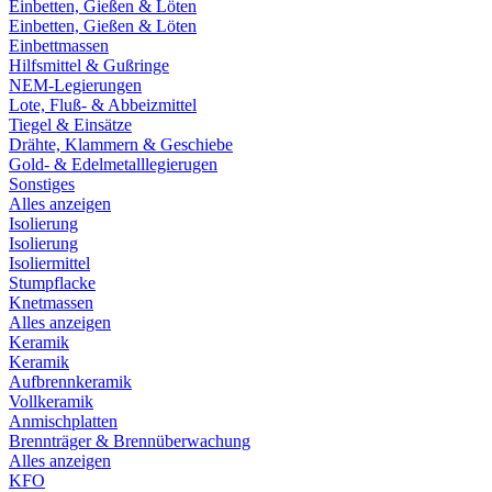
Einbetten, Gießen & Löten
Einbetten, Gießen & Löten
Einbettmassen
Hilfsmittel & Gußringe
NEM-Legierungen
Lote, Fluß- & Abbeizmittel
Tiegel & Einsätze
Drähte, Klammern & Geschiebe
Gold- & Edelmetalllegierugen
Sonstiges
Alles anzeigen
Isolierung
Isolierung
Isoliermittel
Stumpflacke
Knetmassen
Alles anzeigen
Keramik
Keramik
Aufbrennkeramik
Vollkeramik
Anmischplatten
Brennträger & Brennüberwachung
Alles anzeigen
KFO