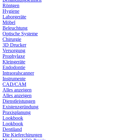
Röntgen
Hygiene
Laborgeräte
Möbel
Beleuchtung
Optische Systeme
Chirurgie
3D Drucker
Versorgung
Prophylaxe
Kleingeräte
Endodontie
Intraoralscanner
Instrumente
CAD/CAM
Alles anzeigen
Alles anzeigen
Dienstleistungen
Existenzgründung
Praxisplanung
Lookbook
Lookbook
Dentiland
Die Kieferchirurgen