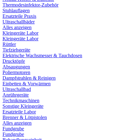
Thermodesinfektor-Zubehör
Stuhlauflagen
Ersatzteile Praxis
Ultraschallbäder
Alles anzeigen
Kleingeräte Labor
Kleingeräte Labor
Rüttler
Tiefziehgeräte
Elektrische Wachsmesser & Tauchdosen
Drucktöpfe
Absaugungen
Poliermotoren
Dampfstrahlen & Reinigen
Einbetten & Vorwärmen
Ultraschallbad
Anrührgeräte
Technikmaschinen
Sonstige Kleingeräte
Ersatzteile Labor
Brenner & Lötpistolen
Alles anzeigen
Fundgrube
Fundgrube
Behandlungseinheit