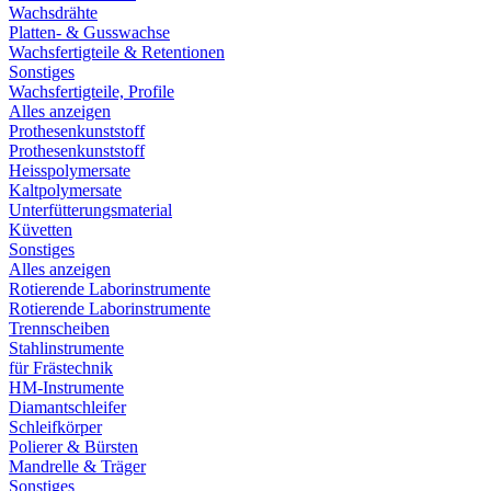
Wachsdrähte
Platten- & Gusswachse
Wachsfertigteile & Retentionen
Sonstiges
Wachsfertigteile, Profile
Alles anzeigen
Prothesenkunststoff
Prothesenkunststoff
Heisspolymersate
Kaltpolymersate
Unterfütterungsmaterial
Küvetten
Sonstiges
Alles anzeigen
Rotierende Laborinstrumente
Rotierende Laborinstrumente
Trennscheiben
Stahlinstrumente
für Frästechnik
HM-Instrumente
Diamantschleifer
Schleifkörper
Polierer & Bürsten
Mandrelle & Träger
Sonstiges