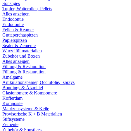
Sonstiges
Tupfer, Watterollen, Pellets
Alles anzeigen
Endodontie
Endodontie
Feilen & Reamer
Guttaperchaspitzen
Papierspitzen
Sealer & Zemente
Wurzelfüllmaterialien
Zubehör und Boxen
Alles anzeigen
Füllung & Restauration
Füllung & Restauration
Amalgame
Artikulationspapier, Occlufolie, -sprays
Bondings & Ätzmittel
Glasionomere & Kompomere
Kofferdam
Komposite
Matrizensysteme & Keile
Provisorische K + B Materialien
Stiftsysteme
Zemente
Zubehör & Sonstiges