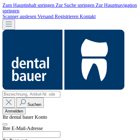
Zum Hauptinhalt springen
Zur Suche springen
Zur Hauptnavigation
springen
Scanner auslesen
Versand
Registrieren
Kontakt
Suchen
Anmelden
Ihr dental bauer Konto
Ihre E-Mail-Adresse