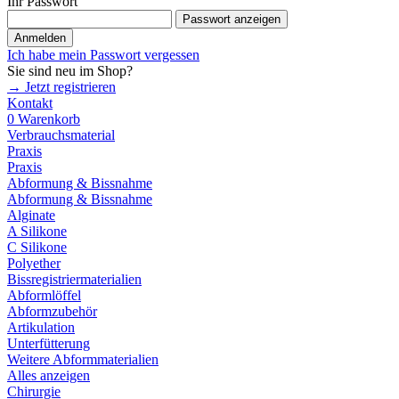
Ihr Passwort
Passwort anzeigen
Anmelden
Ich habe mein Passwort vergessen
Sie sind neu im Shop?
→ Jetzt registrieren
Kontakt
0
Warenkorb
Verbrauchsmaterial
Praxis
Praxis
Abformung & Bissnahme
Abformung & Bissnahme
Alginate
A Silikone
C Silikone
Polyether
Bissregistriermaterialien
Abformlöffel
Abformzubehör
Artikulation
Unterfütterung
Weitere Abformmaterialien
Alles anzeigen
Chirurgie