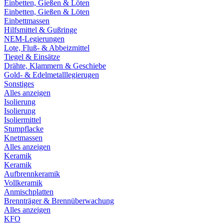
Einbetten, Gießen & Löten
Einbetten, Gießen & Löten
Einbettmassen
Hilfsmittel & Gußringe
NEM-Legierungen
Lote, Fluß- & Abbeizmittel
Tiegel & Einsätze
Drähte, Klammern & Geschiebe
Gold- & Edelmetalllegierugen
Sonstiges
Alles anzeigen
Isolierung
Isolierung
Isoliermittel
Stumpflacke
Knetmassen
Alles anzeigen
Keramik
Keramik
Aufbrennkeramik
Vollkeramik
Anmischplatten
Brennträger & Brennüberwachung
Alles anzeigen
KFO