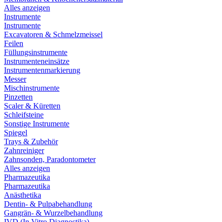
Alles anzeigen
Instrumente
Instrumente
Excavatoren & Schmelzmeissel
Feilen
Füllungsinstrumente
Instrumenteneinsätze
Instrumentenmarkierung
Messer
Mischinstrumente
Pinzetten
Scaler & Küretten
Schleifsteine
Sonstige Instrumente
Spiegel
Trays & Zubehör
Zahnreiniger
Zahnsonden, Paradontometer
Alles anzeigen
Pharmazeutika
Pharmazeutika
Anästhetika
Dentin- & Pulpabehandlung
Gangrän- & Wurzelbehandlung
IVD (In Vitro Diagnostika)