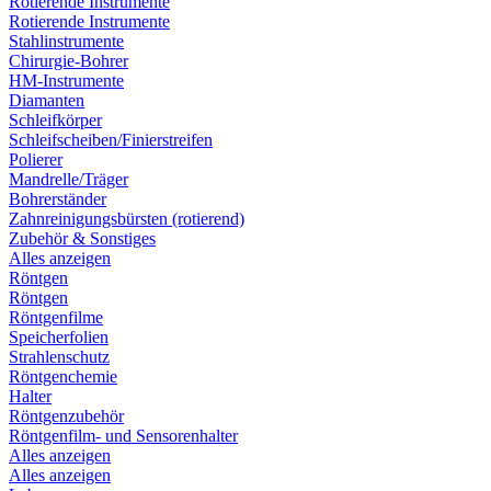
Rotierende Instrumente
Rotierende Instrumente
Stahlinstrumente
Chirurgie-Bohrer
HM-Instrumente
Diamanten
Schleifkörper
Schleifscheiben/Finierstreifen
Polierer
Mandrelle/Träger
Bohrerständer
Zahnreinigungsbürsten (rotierend)
Zubehör & Sonstiges
Alles anzeigen
Röntgen
Röntgen
Röntgenfilme
Speicherfolien
Strahlenschutz
Röntgenchemie
Halter
Röntgenzubehör
Röntgenfilm- und Sensorenhalter
Alles anzeigen
Alles anzeigen