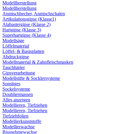
Modellherstellung
Modellherstellung
Anmischbecher, Anmischschalen
Artikulationsgipse (Klasse1)
Alabastergipse (Klasse 2)
Hartgipse (Klasse 3)
Superhartgipse (Klasse 4)
Modellsäge
Löffelmaterial
Löffel- & Basisplatten
Abdruckgipse
Modellmaterial & Zahnfleischmasken
Tauchhärter
Gipsverarbeitung
Modellstifte & Socklersysteme
Sonstiges
Sockelsysteme
Doubliermassen
Alles anzeigen
Modellieren, Tiefziehen
Modellieren, Tiefziehen
Tiefziehfolien
Modellierkunststoffe
Modellierwachse
Bissnehmewachse