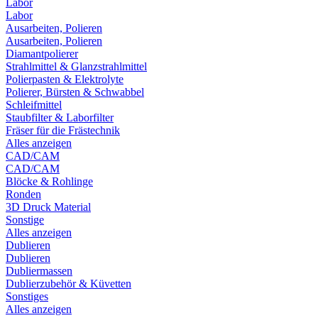
Labor
Labor
Ausarbeiten, Polieren
Ausarbeiten, Polieren
Diamantpolierer
Strahlmittel & Glanzstrahlmittel
Polierpasten & Elektrolyte
Polierer, Bürsten & Schwabbel
Schleifmittel
Staubfilter & Laborfilter
Fräser für die Frästechnik
Alles anzeigen
CAD/CAM
CAD/CAM
Blöcke & Rohlinge
Ronden
3D Druck Material
Sonstige
Alles anzeigen
Dublieren
Dublieren
Dubliermassen
Dublierzubehör & Küvetten
Sonstiges
Alles anzeigen