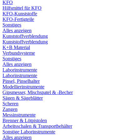
KFO
Hilfsmittel für KFO
KFO-Kunststoffe
KFO-Fertigteile
Sonstiges
Alles anzeigen
Kunststoffverblendung
Kunststoffverblendung
K+B Material
Verbundsysteme
Sonstiges
Alles anzeigen
Laborinstrumente
Laborinstrumente
Pinsel, Pinselhalter
Modellierinstrumente
Gipsmesser, Mischspatel & -Becher
Sägen & Sägeblätter
Scheren
Zangen
Messinstrumente
Brenner & Lötpistolen
Arbeitsschalen & Transportbehälter
Sonstige Laborinstrumente
Alles anzeigen