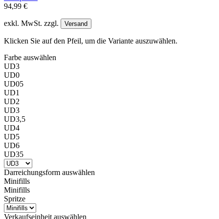
94,99 €
exkl. MwSt. zzgl.
Versand
Klicken Sie auf den Pfeil, um die Variante auszuwählen.
Farbe
auswählen
UD3
UD0
UD05
UD1
UD2
UD3
UD3,5
UD4
UD5
UD6
UD35
Darreichungsform
auswählen
Minifills
Minifills
Spritze
Verkaufseinheit
auswählen