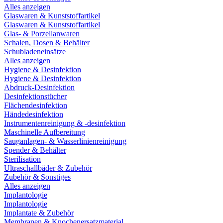
Alles anzeigen
Glaswaren & Kunststoffartikel
Glaswaren & Kunststoffartikel
Glas- & Porzellanwaren
Schalen, Dosen & Behälter
Schubladeneinsätze
Alles anzeigen
Hygiene & Desinfektion
Hygiene & Desinfektion
Abdruck-Desinfektion
Desinfektionstücher
Flächendesinfektion
Händedesinfektion
Instrumentenreinigung & -desinfektion
Maschinelle Aufbereitung
Sauganlagen- & Wasserlinienreinigung
Spender & Behälter
Sterilisation
Ultraschallbäder & Zubehör
Zubehör & Sonstiges
Alles anzeigen
Implantologie
Implantologie
Implantate & Zubehör
Membranen & Knochenersatzmaterial