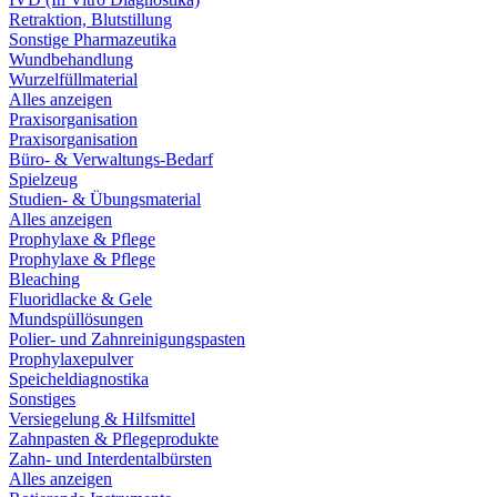
Retraktion, Blutstillung
Sonstige Pharmazeutika
Wundbehandlung
Wurzelfüllmaterial
Alles anzeigen
Praxisorganisation
Praxisorganisation
Büro- & Verwaltungs-Bedarf
Spielzeug
Studien- & Übungsmaterial
Alles anzeigen
Prophylaxe & Pflege
Prophylaxe & Pflege
Bleaching
Fluoridlacke & Gele
Mundspüllösungen
Polier- und Zahnreinigungspasten
Prophylaxepulver
Speicheldiagnostika
Sonstiges
Versiegelung & Hilfsmittel
Zahnpasten & Pflegeprodukte
Zahn- und Interdentalbürsten
Alles anzeigen