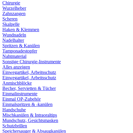
Chirurgie
Wurzelheber
Zahnzangen
Scheren
Skalpelle
Haken & Klemmen
Wundnadeln
Nadelhalter
Spritzen & Kanülen
Tamponadestopfer
Nahtmaterial
Sonstige Chirurgie-Instrumente
Alles anzeigen
Einwegartikel, Arbeitsschutz
Einwegartikel, Arbeitsschutz
Anmischblöcke
Becher, Servietten & Tücher
Einmalinstrumente
Einmal OP-Zubehör
Einmalspritzen & -kanülen
Handschuhe
Mischkanülen & Intraoraltips
Mundschutz, Gesichtsmasken
Schutzbrillen
Speichersauger & Absaugkanülen