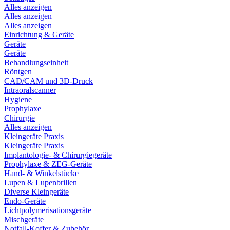
Alles anzeigen
Alles anzeigen
Alles anzeigen
Einrichtung & Geräte
Geräte
Geräte
Behandlungseinheit
Röntgen
CAD/CAM und 3D-Druck
Intraoralscanner
Hygiene
Prophylaxe
Chirurgie
Alles anzeigen
Kleingeräte Praxis
Kleingeräte Praxis
Implantologie- & Chirurgiegeräte
Prophylaxe & ZEG-Geräte
Hand- & Winkelstücke
Lupen & Lupenbrillen
Diverse Kleingeräte
Endo-Geräte
Lichtpolymerisationsgeräte
Mischgeräte
Notfall-Koffer & Zubehör