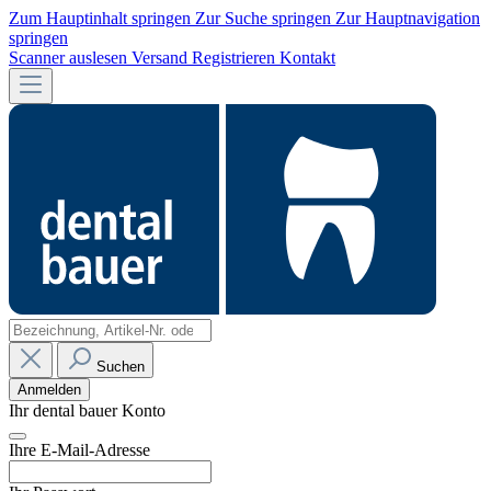
Zum Hauptinhalt springen
Zur Suche springen
Zur Hauptnavigation
springen
Scanner auslesen
Versand
Registrieren
Kontakt
Suchen
Anmelden
Ihr dental bauer Konto
Ihre E-Mail-Adresse