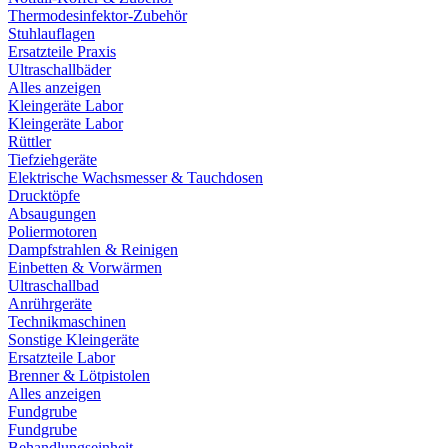
Thermodesinfektor-Zubehör
Stuhlauflagen
Ersatzteile Praxis
Ultraschallbäder
Alles anzeigen
Kleingeräte Labor
Kleingeräte Labor
Rüttler
Tiefziehgeräte
Elektrische Wachsmesser & Tauchdosen
Drucktöpfe
Absaugungen
Poliermotoren
Dampfstrahlen & Reinigen
Einbetten & Vorwärmen
Ultraschallbad
Anrührgeräte
Technikmaschinen
Sonstige Kleingeräte
Ersatzteile Labor
Brenner & Lötpistolen
Alles anzeigen
Fundgrube
Fundgrube
Behandlungseinheit