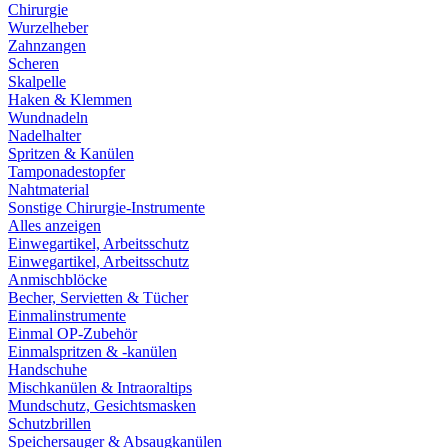
Chirurgie
Wurzelheber
Zahnzangen
Scheren
Skalpelle
Haken & Klemmen
Wundnadeln
Nadelhalter
Spritzen & Kanülen
Tamponadestopfer
Nahtmaterial
Sonstige Chirurgie-Instrumente
Alles anzeigen
Einwegartikel, Arbeitsschutz
Einwegartikel, Arbeitsschutz
Anmischblöcke
Becher, Servietten & Tücher
Einmalinstrumente
Einmal OP-Zubehör
Einmalspritzen & -kanülen
Handschuhe
Mischkanülen & Intraoraltips
Mundschutz, Gesichtsmasken
Schutzbrillen
Speichersauger & Absaugkanülen