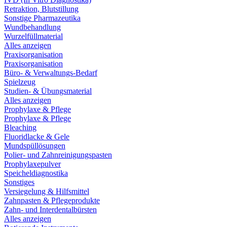
Retraktion, Blutstillung
Sonstige Pharmazeutika
Wundbehandlung
Wurzelfüllmaterial
Alles anzeigen
Praxisorganisation
Praxisorganisation
Büro- & Verwaltungs-Bedarf
Spielzeug
Studien- & Übungsmaterial
Alles anzeigen
Prophylaxe & Pflege
Prophylaxe & Pflege
Bleaching
Fluoridlacke & Gele
Mundspüllösungen
Polier- und Zahnreinigungspasten
Prophylaxepulver
Speicheldiagnostika
Sonstiges
Versiegelung & Hilfsmittel
Zahnpasten & Pflegeprodukte
Zahn- und Interdentalbürsten
Alles anzeigen