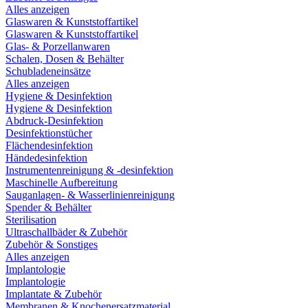
Alles anzeigen
Glaswaren & Kunststoffartikel
Glaswaren & Kunststoffartikel
Glas- & Porzellanwaren
Schalen, Dosen & Behälter
Schubladeneinsätze
Alles anzeigen
Hygiene & Desinfektion
Hygiene & Desinfektion
Abdruck-Desinfektion
Desinfektionstücher
Flächendesinfektion
Händedesinfektion
Instrumentenreinigung & -desinfektion
Maschinelle Aufbereitung
Sauganlagen- & Wasserlinienreinigung
Spender & Behälter
Sterilisation
Ultraschallbäder & Zubehör
Zubehör & Sonstiges
Alles anzeigen
Implantologie
Implantologie
Implantate & Zubehör
Membranen & Knochenersatzmaterial