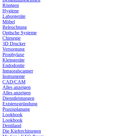
Röntgen
Hygiene
Laborgeräte
Möbel
Beleuchtung
Optische Systeme
Chirurgie
3D Drucker
Versorgung
Prophylaxe
Kleingeräte
Endodontie
Intraoralscanner
Instrumente
CAD/CAM
Alles anzeigen
Alles anzeigen
Dienstleistungen
Existenzgründung
Praxisplanung
Lookbook
Lookbook
Dentiland
Die Kieferchirurgen