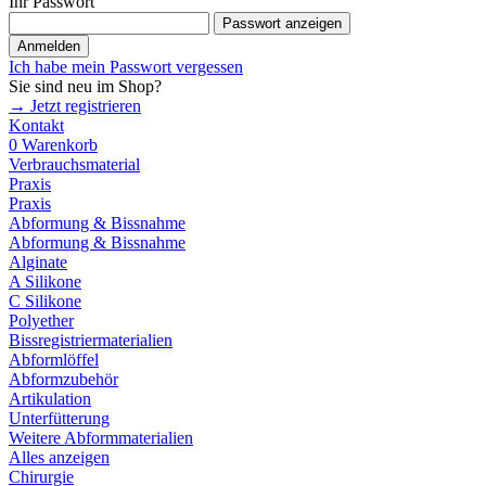
Ihr Passwort
Passwort anzeigen
Anmelden
Ich habe mein Passwort vergessen
Sie sind neu im Shop?
→ Jetzt registrieren
Kontakt
0
Warenkorb
Verbrauchsmaterial
Praxis
Praxis
Abformung & Bissnahme
Abformung & Bissnahme
Alginate
A Silikone
C Silikone
Polyether
Bissregistriermaterialien
Abformlöffel
Abformzubehör
Artikulation
Unterfütterung
Weitere Abformmaterialien
Alles anzeigen
Chirurgie