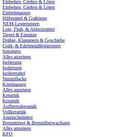
Einbetten, Gießen & Löten
Einbetten, Gießen & Löten
Einbettmassen
Hilfsmittel & Gußringe
NEM-Legierungen
Lote, Fluß- & Abbeizmittel
Tiegel & Einsätze
Drähte, Klammern & Geschiebe
Gold- & Edelmetalllegierugen
Sonstiges
Alles anzeigen
Isolierung
Isolierung
Isoliermittel
Stumpflacke
Knetmassen
Alles anzeigen
Keramik
Keramik
Aufbrennkeramik
Vollkeramik
Anmischplatten
Brennträger & Brennüberwachung
Alles anzeigen
KFO