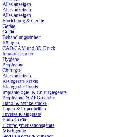
Alles anzeigen
Alles anzeigen
Alles anzeigen
Einrichtung & Geräte
Geräte
Geräte
Behandlungseinheit
Röntgen
CAD/CAM und 3D-Druck
Intraoralscanner
Hygiene
Prophylaxe
Chirurgie
Alles anzeigen
Kleingeräte Praxis
Kleingeräte Praxis
Implantologie- & Chirurgiegeräte
Prophylaxe & ZEG-Geräte
Hand- & Winkelstücke
Lupen & Lupenbrillen
Diverse Kleingeräte
Endo-Geräte
Lichtpolymerisationsgeräte
Mischgeräte
Notfall-Koffer & Zubehör