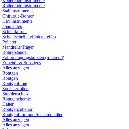
Rotierende Instrumente
Rotierende Instrumente
Stahlinstrumente
Chirurgie-Bohrer
HM-Instrumente
Diamanten
Schleifkörper
Schleifscheiben/Finierstreifen
Polierer
Mandrelle/Träger
Bohrerständer
Zahnreinigungsbürsten (rotierend)
Zubehör & Sonstiges
Alles anzeigen
Röntgen
Röntgen
Röntgenfilme
Speicherfolien
Strahlenschutz
Röntgenchemie
Halter
Röntgenzubehör
Röntgenfilm- und Sensorenhalter
Alles anzeigen
Alles anzeigen