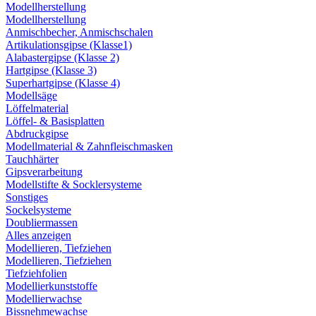
Modellherstellung
Modellherstellung
Anmischbecher, Anmischschalen
Artikulationsgipse (Klasse1)
Alabastergipse (Klasse 2)
Hartgipse (Klasse 3)
Superhartgipse (Klasse 4)
Modellsäge
Löffelmaterial
Löffel- & Basisplatten
Abdruckgipse
Modellmaterial & Zahnfleischmasken
Tauchhärter
Gipsverarbeitung
Modellstifte & Socklersysteme
Sonstiges
Sockelsysteme
Doubliermassen
Alles anzeigen
Modellieren, Tiefziehen
Modellieren, Tiefziehen
Tiefziehfolien
Modellierkunststoffe
Modellierwachse
Bissnehmewachse