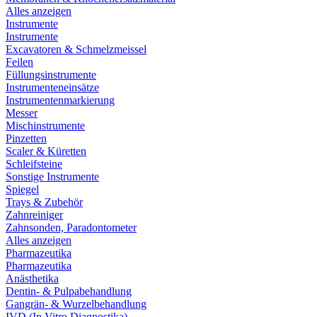
Alles anzeigen
Instrumente
Instrumente
Excavatoren & Schmelzmeissel
Feilen
Füllungsinstrumente
Instrumenteneinsätze
Instrumentenmarkierung
Messer
Mischinstrumente
Pinzetten
Scaler & Küretten
Schleifsteine
Sonstige Instrumente
Spiegel
Trays & Zubehör
Zahnreiniger
Zahnsonden, Paradontometer
Alles anzeigen
Pharmazeutika
Pharmazeutika
Anästhetika
Dentin- & Pulpabehandlung
Gangrän- & Wurzelbehandlung
IVD (In Vitro Diagnostika)