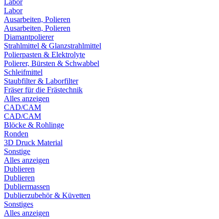
Labor
Labor
Ausarbeiten, Polieren
Ausarbeiten, Polieren
Diamantpolierer
Strahlmittel & Glanzstrahlmittel
Polierpasten & Elektrolyte
Polierer, Bürsten & Schwabbel
Schleifmittel
Staubfilter & Laborfilter
Fräser für die Frästechnik
Alles anzeigen
CAD/CAM
CAD/CAM
Blöcke & Rohlinge
Ronden
3D Druck Material
Sonstige
Alles anzeigen
Dublieren
Dublieren
Dubliermassen
Dublierzubehör & Küvetten
Sonstiges
Alles anzeigen