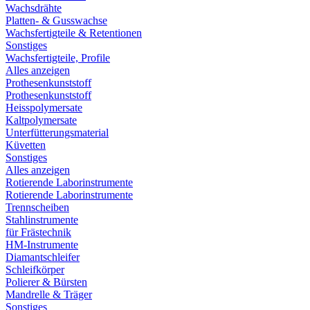
Wachsdrähte
Platten- & Gusswachse
Wachsfertigteile & Retentionen
Sonstiges
Wachsfertigteile, Profile
Alles anzeigen
Prothesenkunststoff
Prothesenkunststoff
Heisspolymersate
Kaltpolymersate
Unterfütterungsmaterial
Küvetten
Sonstiges
Alles anzeigen
Rotierende Laborinstrumente
Rotierende Laborinstrumente
Trennscheiben
Stahlinstrumente
für Frästechnik
HM-Instrumente
Diamantschleifer
Schleifkörper
Polierer & Bürsten
Mandrelle & Träger
Sonstiges