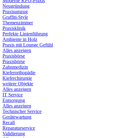
Moderne KFO-Praxis
Neugründung
Praxisumzug
Graffiti-Style
Themenzimmer
Praxisklinik
Perfekte Linienführung
Ambiente in Holz
Praxis mit Lounge Gefühl
Alles anzeigen
Praxisbörse
Praxisbörse
Zahnmedizin
Kieferorthopädie
Kieferchirurgie
weitere Objekte
Alles anzeigen
IT Service
Entsorgung
Alles anzeigen
Technischer Service
Gerätewartung
Recall
Reparaturservice
Validierung