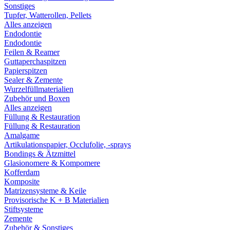
Sonstiges
Tupfer, Watterollen, Pellets
Alles anzeigen
Endodontie
Endodontie
Feilen & Reamer
Guttaperchaspitzen
Papierspitzen
Sealer & Zemente
Wurzelfüllmaterialien
Zubehör und Boxen
Alles anzeigen
Füllung & Restauration
Füllung & Restauration
Amalgame
Artikulationspapier, Occlufolie, -sprays
Bondings & Ätzmittel
Glasionomere & Kompomere
Kofferdam
Komposite
Matrizensysteme & Keile
Provisorische K + B Materialien
Stiftsysteme
Zemente
Zubehör & Sonstiges