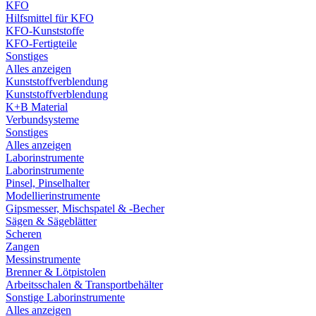
KFO
Hilfsmittel für KFO
KFO-Kunststoffe
KFO-Fertigteile
Sonstiges
Alles anzeigen
Kunststoffverblendung
Kunststoffverblendung
K+B Material
Verbundsysteme
Sonstiges
Alles anzeigen
Laborinstrumente
Laborinstrumente
Pinsel, Pinselhalter
Modellierinstrumente
Gipsmesser, Mischspatel & -Becher
Sägen & Sägeblätter
Scheren
Zangen
Messinstrumente
Brenner & Lötpistolen
Arbeitsschalen & Transportbehälter
Sonstige Laborinstrumente
Alles anzeigen