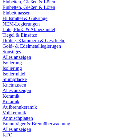
Einbetten, Gießen & Löten
Einbetten, Gießen & Löten
Einbettmassen
Hilfsmittel & Gußringe
NEM-Legierungen
Lote, Fluß- & Abbeizmittel
Tiegel & Einsätze
Drähte, Klammern & Geschiebe
Gold- & Edelmetalllegierugen
Sonstiges
Alles anzeigen
Isolierung
Isolierung
Isoliermittel
Stumpflacke
Knetmassen
Alles anzeigen
Keramik
Keramik
Aufbrennkeramik
Vollkeramik
Anmischplatten
Brennträger & Brennüberwachung
Alles anzeigen
KFO