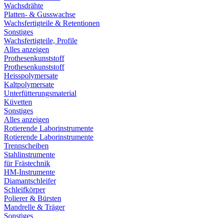
Wachsdrähte
Platten- & Gusswachse
Wachsfertigteile & Retentionen
Sonstiges
Wachsfertigteile, Profile
Alles anzeigen
Prothesenkunststoff
Prothesenkunststoff
Heisspolymersate
Kaltpolymersate
Unterfütterungsmaterial
Küvetten
Sonstiges
Alles anzeigen
Rotierende Laborinstrumente
Rotierende Laborinstrumente
Trennscheiben
Stahlinstrumente
für Frästechnik
HM-Instrumente
Diamantschleifer
Schleifkörper
Polierer & Bürsten
Mandrelle & Träger
Sonstiges