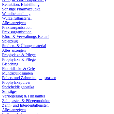
Retraktion, Blutstillung
Sonstige Pharmazeutika
Wundbehandlung
Wurzelfüllmaterial
Alles anzeigen
Praxisorganisation
Praxisorganisation
Büro- & Verwaltungs-Bedarf
Spielzeug
Studien- & Übungsmaterial
Alles anzeigen
Prophylaxe & Pflege
Prophylaxe & Pflege
Bleaching
Fluoridlacke & Gele
Mundspüllösungen
Polier- und Zahnreinigungspasten
Prophylaxepulver
Speicheldiagnostika
Sonstiges
Versiegelung & Hilfsmittel
Zahnpasten & Pflegeprodukte
Zahn- und Interdentalbürsten
Alles anzeigen