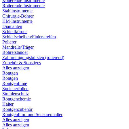
Rotierende Instrumente
Rotierende Instrumente
Stahlinstrumente
Chirurgie-Bohrer
HM-Instrumente
Diamanten
Schleifkörper
Schleifscheiben/Finierstreifen
Polierer
Mandrelle/Träger
Bohrerständer
Zahnreinigungsbürsten (rotierend)
Zubehör & Sonstiges
Alles anzeigen
Röntgen
Röntgen
Röntgenfilme
Speicherfolien
Strahlenschutz
Röntgenchemie
Halter
Röntgenzubehör
Röntgenfilm- und Sensorenhalter
Alles anzeigen
Alles anzeigen