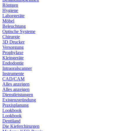
Röntgen
Hygiene
Laborgeräte
Möbel
Beleuchtung
Optische Systeme
Chirurgie
3D Drucker
Versorgung
Prophylaxe
Kleingeräte
Endodontie
Intraoralscanner
Instrumente
CAD/CAM
Alles anzeigen
Alles anzeigen
Dienstleistungen
Existenzgründung
Praxisplanung
Lookbook
Lookbook
Dentiland
Die Kieferchirurgen