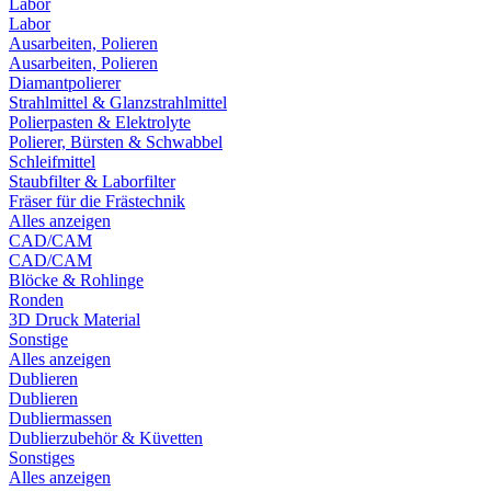
Labor
Labor
Ausarbeiten, Polieren
Ausarbeiten, Polieren
Diamantpolierer
Strahlmittel & Glanzstrahlmittel
Polierpasten & Elektrolyte
Polierer, Bürsten & Schwabbel
Schleifmittel
Staubfilter & Laborfilter
Fräser für die Frästechnik
Alles anzeigen
CAD/CAM
CAD/CAM
Blöcke & Rohlinge
Ronden
3D Druck Material
Sonstige
Alles anzeigen
Dublieren
Dublieren
Dubliermassen
Dublierzubehör & Küvetten
Sonstiges
Alles anzeigen