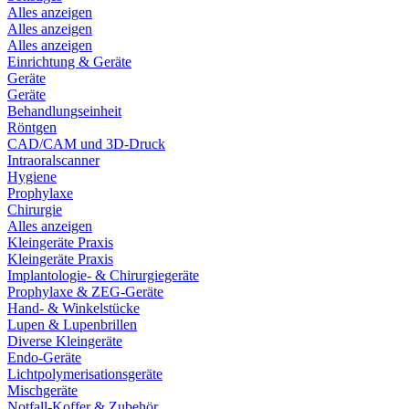
Alles anzeigen
Alles anzeigen
Alles anzeigen
Einrichtung & Geräte
Geräte
Geräte
Behandlungseinheit
Röntgen
CAD/CAM und 3D-Druck
Intraoralscanner
Hygiene
Prophylaxe
Chirurgie
Alles anzeigen
Kleingeräte Praxis
Kleingeräte Praxis
Implantologie- & Chirurgiegeräte
Prophylaxe & ZEG-Geräte
Hand- & Winkelstücke
Lupen & Lupenbrillen
Diverse Kleingeräte
Endo-Geräte
Lichtpolymerisationsgeräte
Mischgeräte
Notfall-Koffer & Zubehör