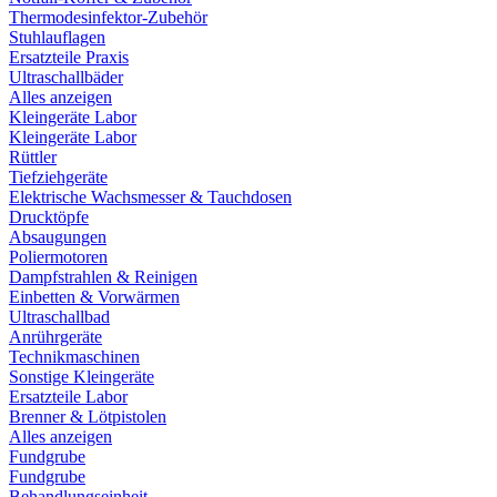
Thermodesinfektor-Zubehör
Stuhlauflagen
Ersatzteile Praxis
Ultraschallbäder
Alles anzeigen
Kleingeräte Labor
Kleingeräte Labor
Rüttler
Tiefziehgeräte
Elektrische Wachsmesser & Tauchdosen
Drucktöpfe
Absaugungen
Poliermotoren
Dampfstrahlen & Reinigen
Einbetten & Vorwärmen
Ultraschallbad
Anrührgeräte
Technikmaschinen
Sonstige Kleingeräte
Ersatzteile Labor
Brenner & Lötpistolen
Alles anzeigen
Fundgrube
Fundgrube
Behandlungseinheit