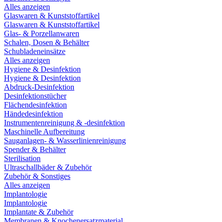
Alles anzeigen
Glaswaren & Kunststoffartikel
Glaswaren & Kunststoffartikel
Glas- & Porzellanwaren
Schalen, Dosen & Behälter
Schubladeneinsätze
Alles anzeigen
Hygiene & Desinfektion
Hygiene & Desinfektion
Abdruck-Desinfektion
Desinfektionstücher
Flächendesinfektion
Händedesinfektion
Instrumentenreinigung & -desinfektion
Maschinelle Aufbereitung
Sauganlagen- & Wasserlinienreinigung
Spender & Behälter
Sterilisation
Ultraschallbäder & Zubehör
Zubehör & Sonstiges
Alles anzeigen
Implantologie
Implantologie
Implantate & Zubehör
Membranen & Knochenersatzmaterial