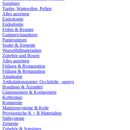
Sonstiges
Tupfer, Watterollen, Pellets
Alles anzeigen
Endodontie
Endodontie
Feilen & Reamer
Guttaperchaspitzen
Papierspitzen
Sealer & Zemente
Wurzelfüllmaterialien
Zubehör und Boxen
Alles anzeigen
Füllung & Restauration
Füllung & Restauration
Amalgame
Artikulationspapier, Occlufolie, -sprays
Bondings & Ätzmittel
Glasionomere & Kompomere
Kofferdam
Komposite
Matrizensysteme & Keile
Provisorische K + B Materialien
Stiftsysteme
Zemente
Zubehör & Sonstiges