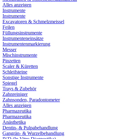
Alles anzeigen
Instrumente
Instrumente
Excavatoren & Schmelzmeissel
Feilen
Füllungsinstrumente
Instrumenteneinsätze
Instrumentenmarkierung
Messer
Mischinstrumente
Pinzetten
Scaler & Küretten
Schleifsteine
Sonstige Instrumente
Spiegel
Trays & Zubehör
Zahnreiniger
Zahnsonden, Paradontometer
Alles anzeigen
Pharmazeutika
Pharmazeutika
Anästhetika
Dentin- & Pulpabehandlung
Gangrän- & Wurzelbehandlung
IVD (In Vitro Diagnostika)