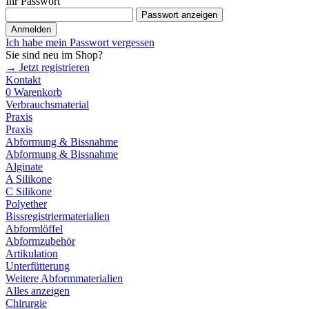
Ihr Passwort
Passwort anzeigen
Anmelden
Ich habe mein Passwort vergessen
Sie sind neu im Shop?
→ Jetzt registrieren
Kontakt
0
Warenkorb
Verbrauchsmaterial
Praxis
Praxis
Abformung & Bissnahme
Abformung & Bissnahme
Alginate
A Silikone
C Silikone
Polyether
Bissregistriermaterialien
Abformlöffel
Abformzubehör
Artikulation
Unterfütterung
Weitere Abformmaterialien
Alles anzeigen
Chirurgie