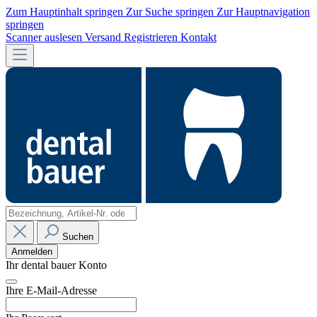
Zum Hauptinhalt springen
Zur Suche springen
Zur Hauptnavigation
springen
Scanner auslesen
Versand
Registrieren
Kontakt
Suchen
Anmelden
Ihr dental bauer Konto
Ihre E-Mail-Adresse