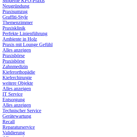
Moderne KFO-Praxis
Neugründung
Praxisumzug
Graffiti-Style
Themenzimmer
Praxisklinik
Perfekte Linienführung
Ambiente in Holz
Praxis mit Lounge Gefühl
Alles anzeigen
Praxisbörse
Praxisbörse
Zahnmedizin
Kieferorthopädie
Kieferchirurgie
weitere Objekte
Alles anzeigen
IT Service
Entsorgung
Alles anzeigen
Technischer Service
Gerätewartung
Recall
Reparaturservice
Validierung