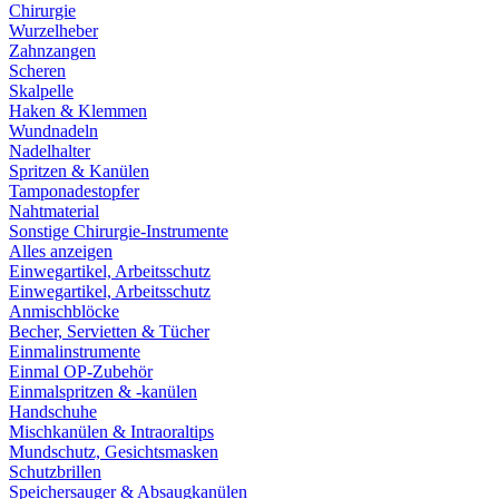
Chirurgie
Wurzelheber
Zahnzangen
Scheren
Skalpelle
Haken & Klemmen
Wundnadeln
Nadelhalter
Spritzen & Kanülen
Tamponadestopfer
Nahtmaterial
Sonstige Chirurgie-Instrumente
Alles anzeigen
Einwegartikel, Arbeitsschutz
Einwegartikel, Arbeitsschutz
Anmischblöcke
Becher, Servietten & Tücher
Einmalinstrumente
Einmal OP-Zubehör
Einmalspritzen & -kanülen
Handschuhe
Mischkanülen & Intraoraltips
Mundschutz, Gesichtsmasken
Schutzbrillen
Speichersauger & Absaugkanülen