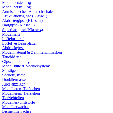
Modellherstellung
Modellherstellung
Anmischbecher, Anmischschalen
Artikulationsgipse (Klasse1)
Alabastergipse (Klasse 2)
Hartgipse (Klasse 3)
Superhartgipse (Klasse 4)
Modellsäge
Löffelmaterial
Löffel- & Basisplatten
Abdruckgipse
Modellmaterial & Zahnfleischmasken
Tauchhärter
Gipsverarbeitung
Modellstifte & Socklersysteme
Sonstiges
Sockelsysteme
Doubliermassen
Alles anzeigen
Modellieren, Tiefziehen
Modellieren, Tiefziehen
Tiefziehfolien
Modellierkunststoffe
Modellierwachse
Bissnehmewachse