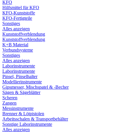
KFO
Hilfsmittel für KFO
KFO-Kunststoffe
KFO-Fertigteile
Sonstiges
Alles anzeigen
Kunststoffverblendung
Kunststoffverblendung
K+B Material
Verbundsysteme
Sonstiges
Alles anzeigen
Laborinstrumente
Laborinstrumente
Pinsel, Pinselhalter
Modellierinstrumente
Gipsmesser, Mischspatel & -Becher
Sägen & Sägeblätter
Scheren
Zangen
Messinstrumente
Brenner & Lötpistolen
Arbeitsschalen & Transportbehälter
Sonstige Laborinstrumente
Alles anzeigen