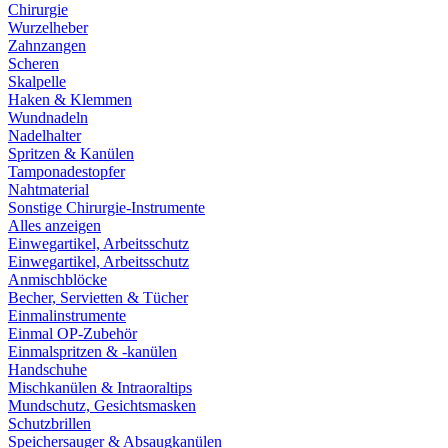
Chirurgie
Wurzelheber
Zahnzangen
Scheren
Skalpelle
Haken & Klemmen
Wundnadeln
Nadelhalter
Spritzen & Kanülen
Tamponadestopfer
Nahtmaterial
Sonstige Chirurgie-Instrumente
Alles anzeigen
Einwegartikel, Arbeitsschutz
Einwegartikel, Arbeitsschutz
Anmischblöcke
Becher, Servietten & Tücher
Einmalinstrumente
Einmal OP-Zubehör
Einmalspritzen & -kanülen
Handschuhe
Mischkanülen & Intraoraltips
Mundschutz, Gesichtsmasken
Schutzbrillen
Speichersauger & Absaugkanülen