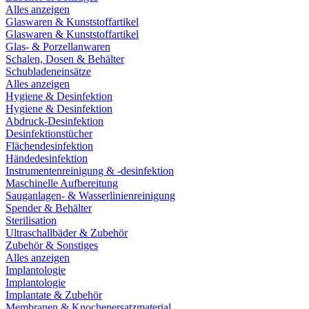
Alles anzeigen
Glaswaren & Kunststoffartikel
Glaswaren & Kunststoffartikel
Glas- & Porzellanwaren
Schalen, Dosen & Behälter
Schubladeneinsätze
Alles anzeigen
Hygiene & Desinfektion
Hygiene & Desinfektion
Abdruck-Desinfektion
Desinfektionstücher
Flächendesinfektion
Händedesinfektion
Instrumentenreinigung & -desinfektion
Maschinelle Aufbereitung
Sauganlagen- & Wasserlinienreinigung
Spender & Behälter
Sterilisation
Ultraschallbäder & Zubehör
Zubehör & Sonstiges
Alles anzeigen
Implantologie
Implantologie
Implantate & Zubehör
Membranen & Knochenersatzmaterial