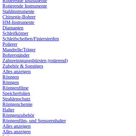
Rotierende Instrumente
Rotierende Instrumente
Stahlinstrumente
Chirurgie-Bohrer
HM-Instrumente
Diamanten
Schleifkörper
Schleifscheiben/Finierstreifen
Polierer
Mandrelle/Träger
Bohrerständer
Zahnreinigungsbürsten (rotierend)
Zubehör & Sonstiges
Alles anzeigen
Röntgen
Röntgen
Röntgenfilme
Speicherfolien
Strahlenschutz
Röntgenchemie
Halter
Röntgenzubehör
Röntgenfilm- und Sensorenhalter
Alles anzeigen
Alles anzeigen