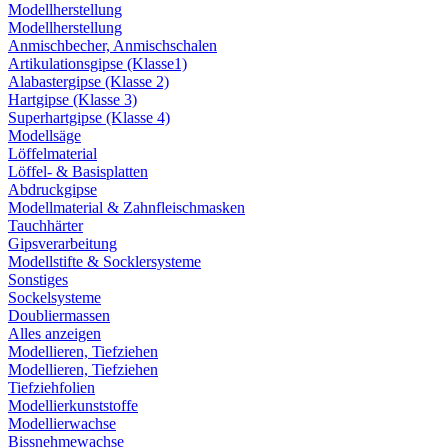
Modellherstellung
Modellherstellung
Anmischbecher, Anmischschalen
Artikulationsgipse (Klasse1)
Alabastergipse (Klasse 2)
Hartgipse (Klasse 3)
Superhartgipse (Klasse 4)
Modellsäge
Löffelmaterial
Löffel- & Basisplatten
Abdruckgipse
Modellmaterial & Zahnfleischmasken
Tauchhärter
Gipsverarbeitung
Modellstifte & Socklersysteme
Sonstiges
Sockelsysteme
Doubliermassen
Alles anzeigen
Modellieren, Tiefziehen
Modellieren, Tiefziehen
Tiefziehfolien
Modellierkunststoffe
Modellierwachse
Bissnehmewachse