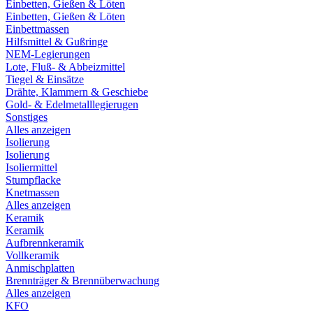
Einbetten, Gießen & Löten
Einbetten, Gießen & Löten
Einbettmassen
Hilfsmittel & Gußringe
NEM-Legierungen
Lote, Fluß- & Abbeizmittel
Tiegel & Einsätze
Drähte, Klammern & Geschiebe
Gold- & Edelmetalllegierugen
Sonstiges
Alles anzeigen
Isolierung
Isolierung
Isoliermittel
Stumpflacke
Knetmassen
Alles anzeigen
Keramik
Keramik
Aufbrennkeramik
Vollkeramik
Anmischplatten
Brennträger & Brennüberwachung
Alles anzeigen
KFO