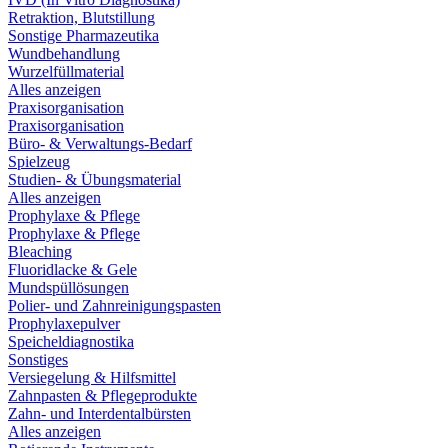
Retraktion, Blutstillung
Sonstige Pharmazeutika
Wundbehandlung
Wurzelfüllmaterial
Alles anzeigen
Praxisorganisation
Praxisorganisation
Büro- & Verwaltungs-Bedarf
Spielzeug
Studien- & Übungsmaterial
Alles anzeigen
Prophylaxe & Pflege
Prophylaxe & Pflege
Bleaching
Fluoridlacke & Gele
Mundspüllösungen
Polier- und Zahnreinigungspasten
Prophylaxepulver
Speicheldiagnostika
Sonstiges
Versiegelung & Hilfsmittel
Zahnpasten & Pflegeprodukte
Zahn- und Interdentalbürsten
Alles anzeigen