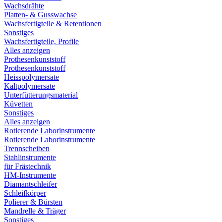
Wachsdrähte
Platten- & Gusswachse
Wachsfertigteile & Retentionen
Sonstiges
Wachsfertigteile, Profile
Alles anzeigen
Prothesenkunststoff
Prothesenkunststoff
Heisspolymersate
Kaltpolymersate
Unterfütterungsmaterial
Küvetten
Sonstiges
Alles anzeigen
Rotierende Laborinstrumente
Rotierende Laborinstrumente
Trennscheiben
Stahlinstrumente
für Frästechnik
HM-Instrumente
Diamantschleifer
Schleifkörper
Polierer & Bürsten
Mandrelle & Träger
Sonstiges