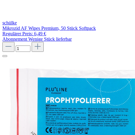
schülke
Mikrozid AF Wipes Premium, 50 Stück Softpack
Regulärer Preis:
6,49 €
Abonnement
Wenige Stück lieferbar