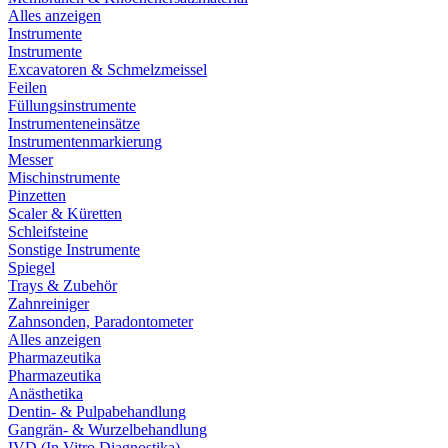
Alles anzeigen
Instrumente
Instrumente
Excavatoren & Schmelzmeissel
Feilen
Füllungsinstrumente
Instrumenteneinsätze
Instrumentenmarkierung
Messer
Mischinstrumente
Pinzetten
Scaler & Küretten
Schleifsteine
Sonstige Instrumente
Spiegel
Trays & Zubehör
Zahnreiniger
Zahnsonden, Paradontometer
Alles anzeigen
Pharmazeutika
Pharmazeutika
Anästhetika
Dentin- & Pulpabehandlung
Gangrän- & Wurzelbehandlung
IVD (In Vitro Diagnostika)