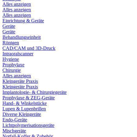
Alles anzeigen
Alles anzeigen
Alles anzeigen
Einrichtung & Geräte
Geräte
Geräte
Behandlungseinheit
Röntgen
CAD/CAM und 3D-Druck
Intraoralscanner
Hygiene
Prophylaxe
Chirurgie
Alles anzeigen
Kleingeräte Praxis
Kleingeräte Praxis
Implantologie- & Chirurgiegeräte
Prophylaxe & ZEG-Geräte
Hand- & Winkelstücke
Lupen & Lupenbrillen
Diverse Kleingeräte
Endo-Geräte
Lichtpolymerisationsgeräte
Mischgeräte
Notfall-Koffer & Zubehör