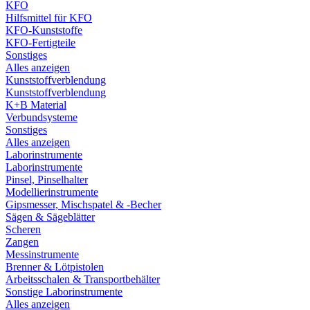
KFO
Hilfsmittel für KFO
KFO-Kunststoffe
KFO-Fertigteile
Sonstiges
Alles anzeigen
Kunststoffverblendung
Kunststoffverblendung
K+B Material
Verbundsysteme
Sonstiges
Alles anzeigen
Laborinstrumente
Laborinstrumente
Pinsel, Pinselhalter
Modellierinstrumente
Gipsmesser, Mischspatel & -Becher
Sägen & Sägeblätter
Scheren
Zangen
Messinstrumente
Brenner & Lötpistolen
Arbeitsschalen & Transportbehälter
Sonstige Laborinstrumente
Alles anzeigen