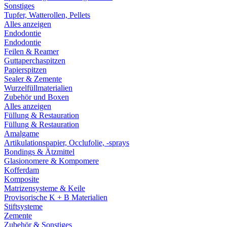
Sonstiges
Tupfer, Watterollen, Pellets
Alles anzeigen
Endodontie
Endodontie
Feilen & Reamer
Guttaperchaspitzen
Papierspitzen
Sealer & Zemente
Wurzelfüllmaterialien
Zubehör und Boxen
Alles anzeigen
Füllung & Restauration
Füllung & Restauration
Amalgame
Artikulationspapier, Occlufolie, -sprays
Bondings & Ätzmittel
Glasionomere & Kompomere
Kofferdam
Komposite
Matrizensysteme & Keile
Provisorische K + B Materialien
Stiftsysteme
Zemente
Zubehör & Sonstiges