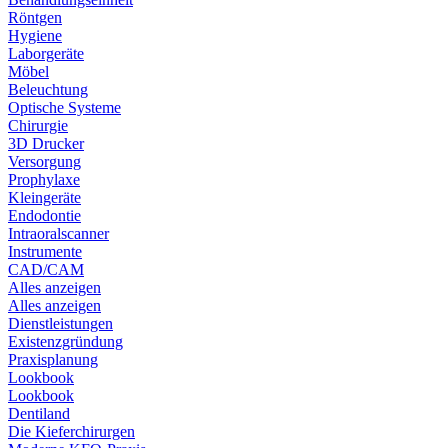
Röntgen
Hygiene
Laborgeräte
Möbel
Beleuchtung
Optische Systeme
Chirurgie
3D Drucker
Versorgung
Prophylaxe
Kleingeräte
Endodontie
Intraoralscanner
Instrumente
CAD/CAM
Alles anzeigen
Alles anzeigen
Dienstleistungen
Existenzgründung
Praxisplanung
Lookbook
Lookbook
Dentiland
Die Kieferchirurgen