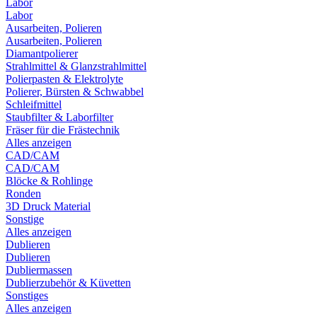
Labor
Labor
Ausarbeiten, Polieren
Ausarbeiten, Polieren
Diamantpolierer
Strahlmittel & Glanzstrahlmittel
Polierpasten & Elektrolyte
Polierer, Bürsten & Schwabbel
Schleifmittel
Staubfilter & Laborfilter
Fräser für die Frästechnik
Alles anzeigen
CAD/CAM
CAD/CAM
Blöcke & Rohlinge
Ronden
3D Druck Material
Sonstige
Alles anzeigen
Dublieren
Dublieren
Dubliermassen
Dublierzubehör & Küvetten
Sonstiges
Alles anzeigen