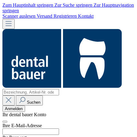
Zum Hauptinhalt springen
Zur Suche springen
Zur Hauptnavigation
springen
Scanner auslesen
Versand
Registrieren
Kontakt
Suchen
Anmelden
Ihr dental bauer Konto
Ihre E-Mail-Adresse