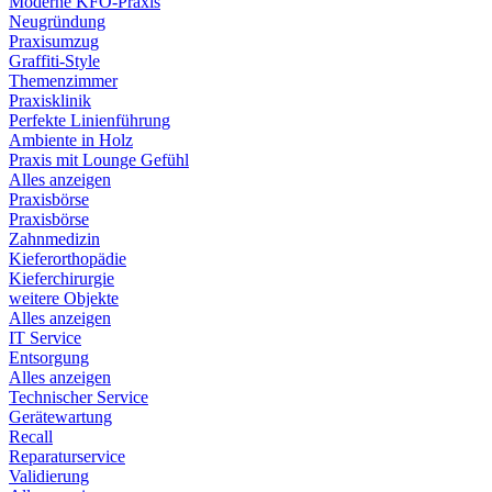
Moderne KFO-Praxis
Neugründung
Praxisumzug
Graffiti-Style
Themenzimmer
Praxisklinik
Perfekte Linienführung
Ambiente in Holz
Praxis mit Lounge Gefühl
Alles anzeigen
Praxisbörse
Praxisbörse
Zahnmedizin
Kieferorthopädie
Kieferchirurgie
weitere Objekte
Alles anzeigen
IT Service
Entsorgung
Alles anzeigen
Technischer Service
Gerätewartung
Recall
Reparaturservice
Validierung