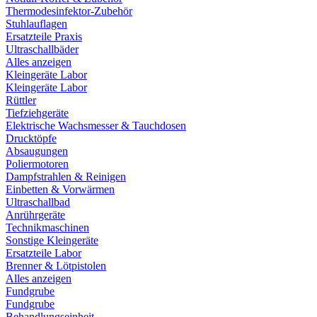
Thermodesinfektor-Zubehör
Stuhlauflagen
Ersatzteile Praxis
Ultraschallbäder
Alles anzeigen
Kleingeräte Labor
Kleingeräte Labor
Rüttler
Tiefziehgeräte
Elektrische Wachsmesser & Tauchdosen
Drucktöpfe
Absaugungen
Poliermotoren
Dampfstrahlen & Reinigen
Einbetten & Vorwärmen
Ultraschallbad
Anrührgeräte
Technikmaschinen
Sonstige Kleingeräte
Ersatzteile Labor
Brenner & Lötpistolen
Alles anzeigen
Fundgrube
Fundgrube
Behandlungseinheit