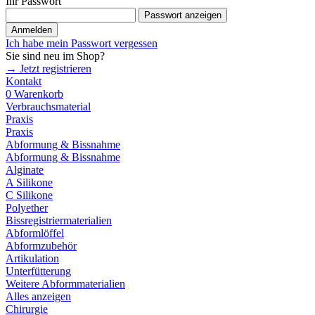
Ihr Passwort
Passwort anzeigen
Anmelden
Ich habe mein Passwort vergessen
Sie sind neu im Shop?
→ Jetzt registrieren
Kontakt
0
Warenkorb
Verbrauchsmaterial
Praxis
Praxis
Abformung & Bissnahme
Abformung & Bissnahme
Alginate
A Silikone
C Silikone
Polyether
Bissregistriermaterialien
Abformlöffel
Abformzubehör
Artikulation
Unterfütterung
Weitere Abformmaterialien
Alles anzeigen
Chirurgie