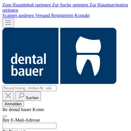
Zum Hauptinhalt springen
Zur Suche springen
Zur Hauptnavigation
springen
Scanner auslesen
Versand
Registrieren
Kontakt
Suchen
Anmelden
Ihr dental bauer Konto
Ihre E-Mail-Adresse