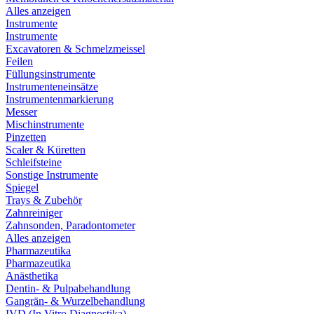
Alles anzeigen
Instrumente
Instrumente
Excavatoren & Schmelzmeissel
Feilen
Füllungsinstrumente
Instrumenteneinsätze
Instrumentenmarkierung
Messer
Mischinstrumente
Pinzetten
Scaler & Küretten
Schleifsteine
Sonstige Instrumente
Spiegel
Trays & Zubehör
Zahnreiniger
Zahnsonden, Paradontometer
Alles anzeigen
Pharmazeutika
Pharmazeutika
Anästhetika
Dentin- & Pulpabehandlung
Gangrän- & Wurzelbehandlung
IVD (In Vitro Diagnostika)