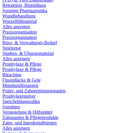
Retraktion, Blutstillung
Sonstige Pharmazeutika
Wundbehandlung
Wurzelfüllmaterial
Alles anzeigen
Praxisorganisation
Praxisorganisation
Büro- & Verwaltungs-Bedarf
Spielzeug
Studien- & Übungsmaterial
Alles anzeigen
Prophylaxe & Pflege
Prophylaxe & Pflege
Bleaching
Fluoridlacke & Gele
Mundspüllösungen
Polier- und Zahnreinigungspasten
Prophylaxepulver
Speicheldiagnostika
Sonstiges
Versiegelung & Hilfsmittel
Zahnpasten & Pflegeprodukte
Zahn- und Interdentalbürsten
Alles anzeigen