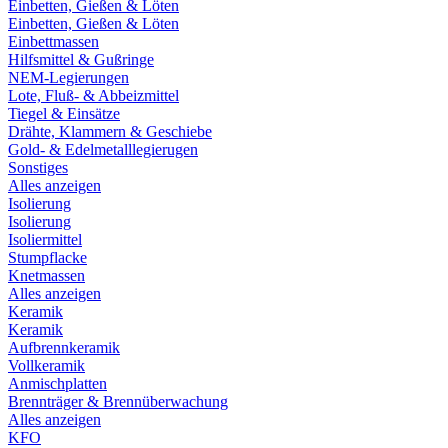
Einbetten, Gießen & Löten
Einbetten, Gießen & Löten
Einbettmassen
Hilfsmittel & Gußringe
NEM-Legierungen
Lote, Fluß- & Abbeizmittel
Tiegel & Einsätze
Drähte, Klammern & Geschiebe
Gold- & Edelmetalllegierugen
Sonstiges
Alles anzeigen
Isolierung
Isolierung
Isoliermittel
Stumpflacke
Knetmassen
Alles anzeigen
Keramik
Keramik
Aufbrennkeramik
Vollkeramik
Anmischplatten
Brennträger & Brennüberwachung
Alles anzeigen
KFO