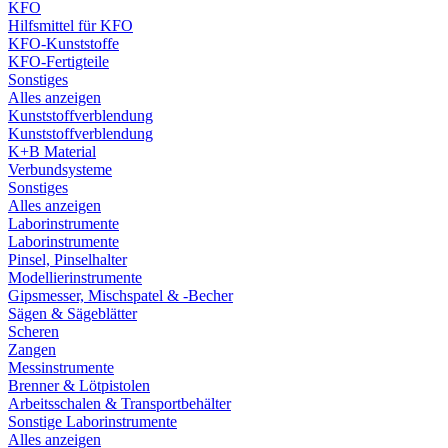
KFO
Hilfsmittel für KFO
KFO-Kunststoffe
KFO-Fertigteile
Sonstiges
Alles anzeigen
Kunststoffverblendung
Kunststoffverblendung
K+B Material
Verbundsysteme
Sonstiges
Alles anzeigen
Laborinstrumente
Laborinstrumente
Pinsel, Pinselhalter
Modellierinstrumente
Gipsmesser, Mischspatel & -Becher
Sägen & Sägeblätter
Scheren
Zangen
Messinstrumente
Brenner & Lötpistolen
Arbeitsschalen & Transportbehälter
Sonstige Laborinstrumente
Alles anzeigen