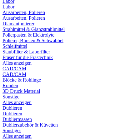
Labor
Labor
Ausarbeiten, Polieren
Ausarbeiten, Polieren
Diamantpolierer
Strahlmittel & Glanzstrahlmittel
Polierpasten & Elektrolyte
Polierer, Bürsten & Schwabbel
Schleifmittel
Staubfilter & Laborfilter
Fräser für die Frästechnik
Alles anzeigen
CAD/CAM
CAD/CAM
Blöcke & Rohlinge
Ronden
3D Druck Material
Sonstige
Alles anzeigen
Dublieren
Dublieren
Dubliermassen
Dublierzubehör & Küvetten
Sonstiges
Alles anzeigen