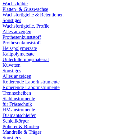
Wachsdrähte
Platten- & Gusswachse
Wachsfertigteile & Retentionen
Sonstiges
Wachsfertigteile, Profile
Alles anzeigen
Prothesenkunststoff
Prothesenkunststoff
Heisspolymersate
Kaltpolymersate
Unterfütterungsmaterial
Küvetten
Sonstiges
Alles anzeigen
Rotierende Laborinstrumente
Rotierende Laborinstrumente
Trennscheiben
Stahlinstrumente
für Frästechnik
HM-Instrumente
Diamantschleifer
Schleifkörper
Polierer & Bürsten
Mandrelle & Träger
Sonstiges