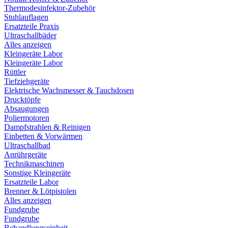
Thermodesinfektor-Zubehör
Stuhlauflagen
Ersatzteile Praxis
Ultraschallbäder
Alles anzeigen
Kleingeräte Labor
Kleingeräte Labor
Rüttler
Tiefziehgeräte
Elektrische Wachsmesser & Tauchdosen
Drucktöpfe
Absaugungen
Poliermotoren
Dampfstrahlen & Reinigen
Einbetten & Vorwärmen
Ultraschallbad
Anrührgeräte
Technikmaschinen
Sonstige Kleingeräte
Ersatzteile Labor
Brenner & Lötpistolen
Alles anzeigen
Fundgrube
Fundgrube
Behandlungseinheit