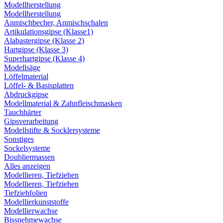
Modellherstellung
Modellherstellung
Anmischbecher, Anmischschalen
Artikulationsgipse (Klasse1)
Alabastergipse (Klasse 2)
Hartgipse (Klasse 3)
Superhartgipse (Klasse 4)
Modellsäge
Löffelmaterial
Löffel- & Basisplatten
Abdruckgipse
Modellmaterial & Zahnfleischmasken
Tauchhärter
Gipsverarbeitung
Modellstifte & Socklersysteme
Sonstiges
Sockelsysteme
Doubliermassen
Alles anzeigen
Modellieren, Tiefziehen
Modellieren, Tiefziehen
Tiefziehfolien
Modellierkunststoffe
Modellierwachse
Bissnehmewachse