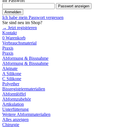
Ihr Passwort
Passwort anzeigen
Anmelden
Ich habe mein Passwort vergessen
Sie sind neu im Shop?
→ Jetzt registrieren
Kontakt
0
Warenkorb
Verbrauchsmaterial
Praxis
Praxis
Abformung & Bissnahme
Abformung & Bissnahme
Alginate
A Silikone
C Silikone
Polyether
Bissregistriermaterialien
Abformlöffel
Abformzubehör
Artikulation
Unterfütterung
Weitere Abformmaterialien
Alles anzeigen
Chirurgie