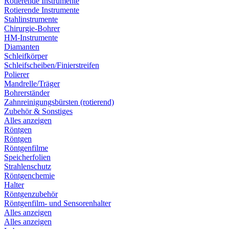
Rotierende Instrumente
Rotierende Instrumente
Stahlinstrumente
Chirurgie-Bohrer
HM-Instrumente
Diamanten
Schleifkörper
Schleifscheiben/Finierstreifen
Polierer
Mandrelle/Träger
Bohrerständer
Zahnreinigungsbürsten (rotierend)
Zubehör & Sonstiges
Alles anzeigen
Röntgen
Röntgen
Röntgenfilme
Speicherfolien
Strahlenschutz
Röntgenchemie
Halter
Röntgenzubehör
Röntgenfilm- und Sensorenhalter
Alles anzeigen
Alles anzeigen