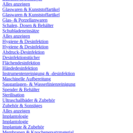
Alles anzeigen
Glaswaren & Kunststoffartikel
Glaswaren & Kunststoffartikel
Glas- & Porzellanwaren
Schalen, Dosen & Behälter
Schubladeneinsätze
Alles anzeigen
Hygiene & Desinfektion
Hygiene & Desinfektion
Abdruck-Desinfektion
Desinfektionstücher
Flächendesinfektion
Händedesinfektion
Instrumentenreinigung & -desinfektion
Maschinelle Aufbereitung
Sauganlagen- & Wasserlinienreinigung
Spender & Behälter
Sterilisation
Ultraschallbäder & Zubehör
Zubehör & Sonstiges
Alles anzeigen
Implantologie
Implantologie
Implantate & Zubehör
Membranen & Knochenersatzmaterial