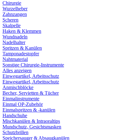
Chirurgie
Wurzelheber
Zahnzangen
Scheren
Skalpelle
Haken & Klemmen
Wundnadeln
Nadelhalter
Spritzen & Kanülen
Tamponadestopfer
Nahtmaterial
Sonstige Chirurgie-Instrumente
Alles anzeigen
Einwegartikel, Arbeitsschutz
Einwegartikel, Arbeitsschutz
Anmischblöcke
Becher, Servietten & Tücher
Einmalinstrumente
Einmal OP-Zubehör
Einmalspritzen & -kanülen
Handschuhe
Mischkanülen & Intraoraltips
Mundschutz, Gesichtsmasken
Schutzbrillen
Speichersauger & Absaugkanülen