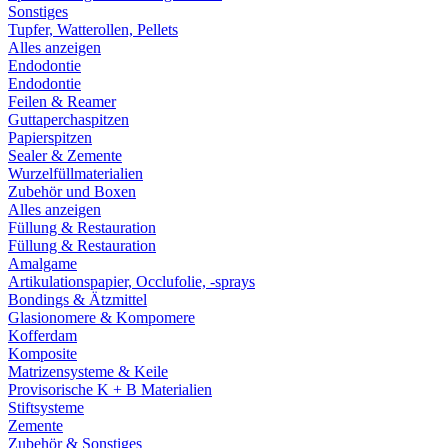
Sonstiges
Tupfer, Watterollen, Pellets
Alles anzeigen
Endodontie
Endodontie
Feilen & Reamer
Guttaperchaspitzen
Papierspitzen
Sealer & Zemente
Wurzelfüllmaterialien
Zubehör und Boxen
Alles anzeigen
Füllung & Restauration
Füllung & Restauration
Amalgame
Artikulationspapier, Occlufolie, -sprays
Bondings & Ätzmittel
Glasionomere & Kompomere
Kofferdam
Komposite
Matrizensysteme & Keile
Provisorische K + B Materialien
Stiftsysteme
Zemente
Zubehör & Sonstiges