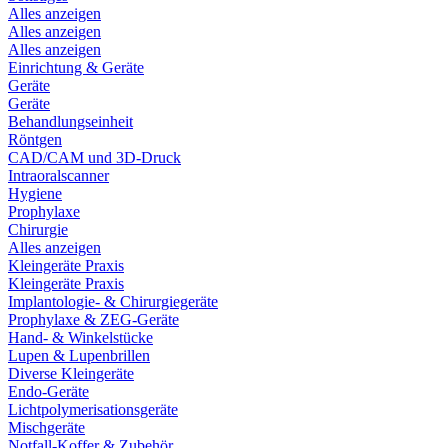
Alles anzeigen
Alles anzeigen
Alles anzeigen
Einrichtung & Geräte
Geräte
Geräte
Behandlungseinheit
Röntgen
CAD/CAM und 3D-Druck
Intraoralscanner
Hygiene
Prophylaxe
Chirurgie
Alles anzeigen
Kleingeräte Praxis
Kleingeräte Praxis
Implantologie- & Chirurgiegeräte
Prophylaxe & ZEG-Geräte
Hand- & Winkelstücke
Lupen & Lupenbrillen
Diverse Kleingeräte
Endo-Geräte
Lichtpolymerisationsgeräte
Mischgeräte
Notfall-Koffer & Zubehör