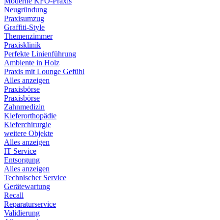
Moderne KFO-Praxis
Neugründung
Praxisumzug
Graffiti-Style
Themenzimmer
Praxisklinik
Perfekte Linienführung
Ambiente in Holz
Praxis mit Lounge Gefühl
Alles anzeigen
Praxisbörse
Praxisbörse
Zahnmedizin
Kieferorthopädie
Kieferchirurgie
weitere Objekte
Alles anzeigen
IT Service
Entsorgung
Alles anzeigen
Technischer Service
Gerätewartung
Recall
Reparaturservice
Validierung