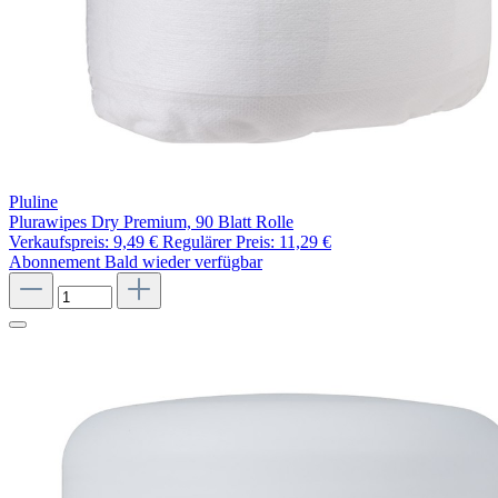
Pluline
Plurawipes Dry Premium, 90 Blatt Rolle
Verkaufspreis:
9,49 €
Regulärer Preis:
11,29 €
Abonnement
Bald wieder verfügbar