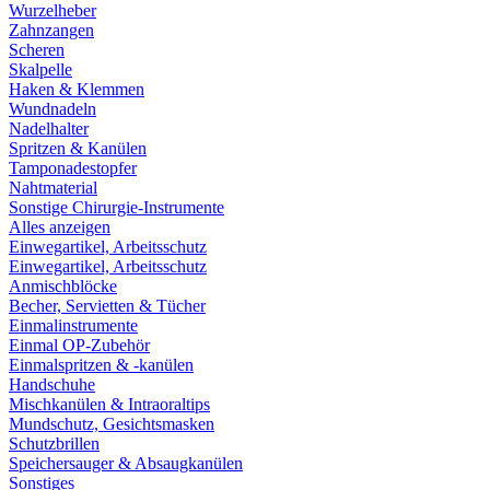
Wurzelheber
Zahnzangen
Scheren
Skalpelle
Haken & Klemmen
Wundnadeln
Nadelhalter
Spritzen & Kanülen
Tamponadestopfer
Nahtmaterial
Sonstige Chirurgie-Instrumente
Alles anzeigen
Einwegartikel, Arbeitsschutz
Einwegartikel, Arbeitsschutz
Anmischblöcke
Becher, Servietten & Tücher
Einmalinstrumente
Einmal OP-Zubehör
Einmalspritzen & -kanülen
Handschuhe
Mischkanülen & Intraoraltips
Mundschutz, Gesichtsmasken
Schutzbrillen
Speichersauger & Absaugkanülen
Sonstiges