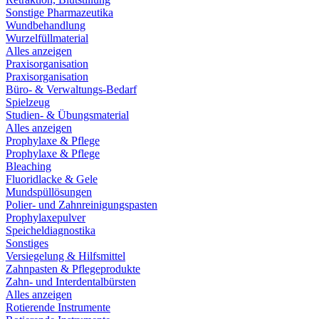
Sonstige Pharmazeutika
Wundbehandlung
Wurzelfüllmaterial
Alles anzeigen
Praxisorganisation
Praxisorganisation
Büro- & Verwaltungs-Bedarf
Spielzeug
Studien- & Übungsmaterial
Alles anzeigen
Prophylaxe & Pflege
Prophylaxe & Pflege
Bleaching
Fluoridlacke & Gele
Mundspüllösungen
Polier- und Zahnreinigungspasten
Prophylaxepulver
Speicheldiagnostika
Sonstiges
Versiegelung & Hilfsmittel
Zahnpasten & Pflegeprodukte
Zahn- und Interdentalbürsten
Alles anzeigen
Rotierende Instrumente