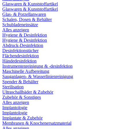
Glaswaren & Kunststoffartikel
Glaswaren & Kunststoffartikel
Glas- & Porzellanwaren
Schalen, Dosen & Behälter
Schubladeneinsätze
Alles anzeigen
Hygiene & Desinfektion
Hygiene & Desinfektion
Abdruck-Desinfektion
Desinfektionstücher
Flächendesinfektion
Händedesinfektion
Instrumentenreinigung & -desinfektion
Maschinelle Aufbereitung
Sauganlagen- & Wasserlinienreinigung
Spender & Behälter
Sterilisation
Ultraschallbäder & Zubehör
Zubehör & Sonstiges
Alles anzeigen
Implantologie
Implantologie
Implantate & Zubehör
Membranen & Knochenersatzmaterial
Alles anzeigen