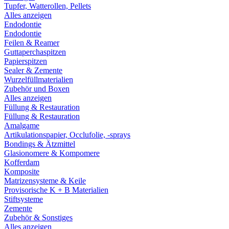
Tupfer, Watterollen, Pellets
Alles anzeigen
Endodontie
Endodontie
Feilen & Reamer
Guttaperchaspitzen
Papierspitzen
Sealer & Zemente
Wurzelfüllmaterialien
Zubehör und Boxen
Alles anzeigen
Füllung & Restauration
Füllung & Restauration
Amalgame
Artikulationspapier, Occlufolie, -sprays
Bondings & Ätzmittel
Glasionomere & Kompomere
Kofferdam
Komposite
Matrizensysteme & Keile
Provisorische K + B Materialien
Stiftsysteme
Zemente
Zubehör & Sonstiges
Alles anzeigen