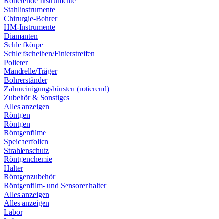
Rotierende Instrumente
Stahlinstrumente
Chirurgie-Bohrer
HM-Instrumente
Diamanten
Schleifkörper
Schleifscheiben/Finierstreifen
Polierer
Mandrelle/Träger
Bohrerständer
Zahnreinigungsbürsten (rotierend)
Zubehör & Sonstiges
Alles anzeigen
Röntgen
Röntgen
Röntgenfilme
Speicherfolien
Strahlenschutz
Röntgenchemie
Halter
Röntgenzubehör
Röntgenfilm- und Sensorenhalter
Alles anzeigen
Alles anzeigen
Labor