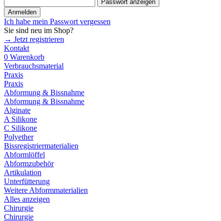
Passwort anzeigen
Anmelden
Ich habe mein Passwort vergessen
Sie sind neu im Shop?
→ Jetzt registrieren
Kontakt
0
Warenkorb
Verbrauchsmaterial
Praxis
Praxis
Abformung & Bissnahme
Abformung & Bissnahme
Alginate
A Silikone
C Silikone
Polyether
Bissregistriermaterialien
Abformlöffel
Abformzubehör
Artikulation
Unterfütterung
Weitere Abformmaterialien
Alles anzeigen
Chirurgie
Chirurgie