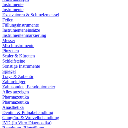
Instrumente
Instrumente
Excavatoren & Schmelzmeissel
Feilen
Füllungsinstrumente
Instrumenteneinsätze
Instrumentenmarkierung
Messer
Mischinstrumente
Pinzetten
Scaler & Küretten
Schleifsteine
Sonstige Instrumente
Spiegel
Trays & Zubehör
Zahnreiniger
Zahnsonden, Paradontometer
Alles anzeigen
Pharmazeutika
Pharmazeutika
Anästhetika
Dentin- & Pulpabehandlung
Gangrän- & Wurzelbehandlung
IVD (In Vitro Diagnostika)
Retraktion, Blutstillung