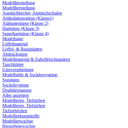
Modellherstellung
Modellherstellung
Anmischbecher, Anmischschalen
Artikulationsgipse (Klasse1)
Alabastergipse (Klasse 2)
Hartgipse (Klasse 3)
Superhartgipse (Klasse 4)
Modellsäge
Löffelmaterial
Löffel- & Basisplatten
Abdruckgipse
Modellmaterial & Zahnfleischmasken
Tauchhärter
Gipsverarbeitung
Modellstifte & Socklersysteme
Sonstiges
Sockelsysteme
Doubliermassen
Alles anzeigen
Modellieren, Tiefziehen
Modellieren, Tiefziehen
Tiefziehfolien
Modellierkunststoffe
Modellierwachse
Bissnehmewachse