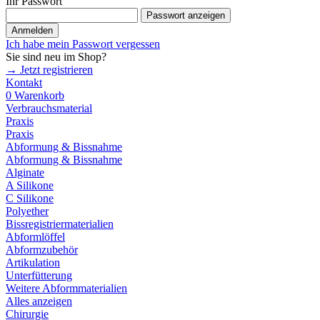
Ihr Passwort
Passwort anzeigen
Anmelden
Ich habe mein Passwort vergessen
Sie sind neu im Shop?
→ Jetzt registrieren
Kontakt
0
Warenkorb
Verbrauchsmaterial
Praxis
Praxis
Abformung & Bissnahme
Abformung & Bissnahme
Alginate
A Silikone
C Silikone
Polyether
Bissregistriermaterialien
Abformlöffel
Abformzubehör
Artikulation
Unterfütterung
Weitere Abformmaterialien
Alles anzeigen
Chirurgie