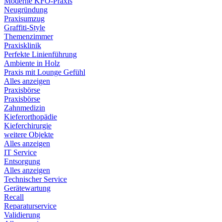
Moderne KFO-Praxis
Neugründung
Praxisumzug
Graffiti-Style
Themenzimmer
Praxisklinik
Perfekte Linienführung
Ambiente in Holz
Praxis mit Lounge Gefühl
Alles anzeigen
Praxisbörse
Praxisbörse
Zahnmedizin
Kieferorthopädie
Kieferchirurgie
weitere Objekte
Alles anzeigen
IT Service
Entsorgung
Alles anzeigen
Technischer Service
Gerätewartung
Recall
Reparaturservice
Validierung