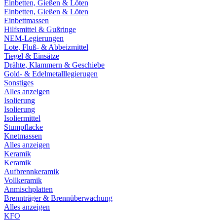
Einbetten, Gießen & Löten
Einbetten, Gießen & Löten
Einbettmassen
Hilfsmittel & Gußringe
NEM-Legierungen
Lote, Fluß- & Abbeizmittel
Tiegel & Einsätze
Drähte, Klammern & Geschiebe
Gold- & Edelmetalllegierugen
Sonstiges
Alles anzeigen
Isolierung
Isolierung
Isoliermittel
Stumpflacke
Knetmassen
Alles anzeigen
Keramik
Keramik
Aufbrennkeramik
Vollkeramik
Anmischplatten
Brennträger & Brennüberwachung
Alles anzeigen
KFO