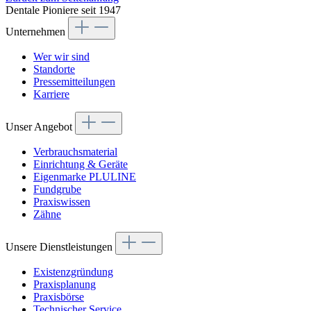
Dentale Pioniere seit 1947
Unternehmen
Wer wir sind
Standorte
Pressemitteilungen
Karriere
Unser Angebot
Verbrauchsmaterial
Einrichtung & Geräte
Eigenmarke PLULINE
Fundgrube
Praxiswissen
Zähne
Unsere Dienstleistungen
Existenzgründung
Praxisplanung
Praxisbörse
Technischer Service