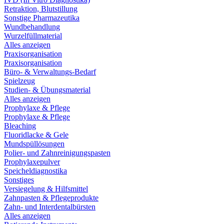
Retraktion, Blutstillung
Sonstige Pharmazeutika
Wundbehandlung
Wurzelfüllmaterial
Alles anzeigen
Praxisorganisation
Praxisorganisation
Büro- & Verwaltungs-Bedarf
Spielzeug
Studien- & Übungsmaterial
Alles anzeigen
Prophylaxe & Pflege
Prophylaxe & Pflege
Bleaching
Fluoridlacke & Gele
Mundspüllösungen
Polier- und Zahnreinigungspasten
Prophylaxepulver
Speicheldiagnostika
Sonstiges
Versiegelung & Hilfsmittel
Zahnpasten & Pflegeprodukte
Zahn- und Interdentalbürsten
Alles anzeigen