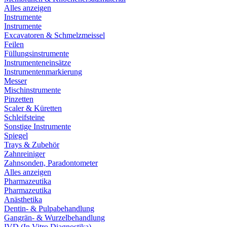
Alles anzeigen
Instrumente
Instrumente
Excavatoren & Schmelzmeissel
Feilen
Füllungsinstrumente
Instrumenteneinsätze
Instrumentenmarkierung
Messer
Mischinstrumente
Pinzetten
Scaler & Küretten
Schleifsteine
Sonstige Instrumente
Spiegel
Trays & Zubehör
Zahnreiniger
Zahnsonden, Paradontometer
Alles anzeigen
Pharmazeutika
Pharmazeutika
Anästhetika
Dentin- & Pulpabehandlung
Gangrän- & Wurzelbehandlung
IVD (In Vitro Diagnostika)