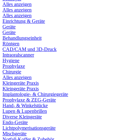
Alles anzeigen
Alles anzeigen
Alles anzeigen
Einrichtung & Geräte
Geräte
Geräte
Behandlungseinheit
Röntgen
CAD/CAM und 3D-Druck
Intraoralscanner
Hygiene
Prophylaxe
Chirurgie
Alles anzeigen
Kleingeräte Praxis
Kleingeräte Praxis
Implantologie- & Chirurgiegeräte
Prophylaxe & ZEG-Geräte
Hand- & Winkelstücke
Lupen & Lupenbrillen
Diverse Kleingeräte
Endo-Geräte
Lichtpolymerisationsgeräte
Mischgeräte
Notfall-Koffer & Zubehör