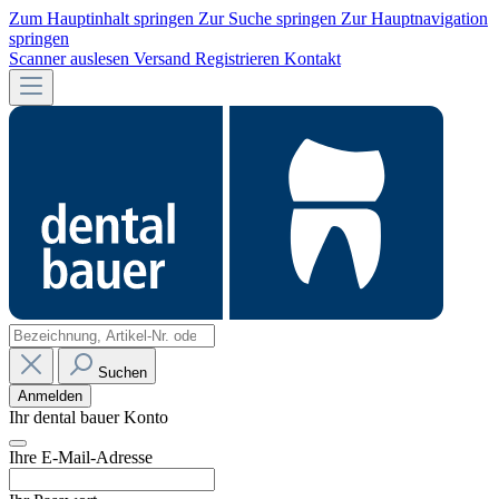
Zum Hauptinhalt springen
Zur Suche springen
Zur Hauptnavigation
springen
Scanner auslesen
Versand
Registrieren
Kontakt
Suchen
Anmelden
Ihr dental bauer Konto
Ihre E-Mail-Adresse