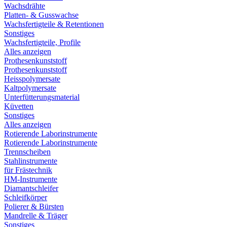
Wachsdrähte
Platten- & Gusswachse
Wachsfertigteile & Retentionen
Sonstiges
Wachsfertigteile, Profile
Alles anzeigen
Prothesenkunststoff
Prothesenkunststoff
Heisspolymersate
Kaltpolymersate
Unterfütterungsmaterial
Küvetten
Sonstiges
Alles anzeigen
Rotierende Laborinstrumente
Rotierende Laborinstrumente
Trennscheiben
Stahlinstrumente
für Frästechnik
HM-Instrumente
Diamantschleifer
Schleifkörper
Polierer & Bürsten
Mandrelle & Träger
Sonstiges