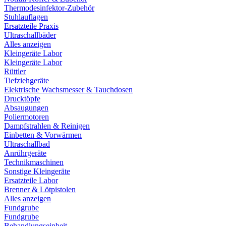
Thermodesinfektor-Zubehör
Stuhlauflagen
Ersatzteile Praxis
Ultraschallbäder
Alles anzeigen
Kleingeräte Labor
Kleingeräte Labor
Rüttler
Tiefziehgeräte
Elektrische Wachsmesser & Tauchdosen
Drucktöpfe
Absaugungen
Poliermotoren
Dampfstrahlen & Reinigen
Einbetten & Vorwärmen
Ultraschallbad
Anrührgeräte
Technikmaschinen
Sonstige Kleingeräte
Ersatzteile Labor
Brenner & Lötpistolen
Alles anzeigen
Fundgrube
Fundgrube
Behandlungseinheit