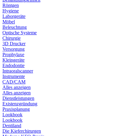
Röntgen
Hygiene
Laborgeräte
Möbel
Beleuchtung
Optische Systeme
Chirurgie
3D Drucker
Versorgung
Prophylaxe
Kleingeräte
Endodontie
Intraoralscanner
Instrumente
CAD/CAM
Alles anzeigen
Alles anzeigen
Dienstleistungen
Existenzgründung
Praxisplanung
Lookbook
Lookbook
Dentiland
Die Kieferchirurgen