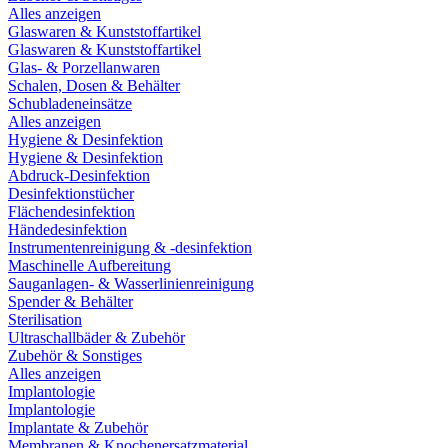
Alles anzeigen
Glaswaren & Kunststoffartikel
Glaswaren & Kunststoffartikel
Glas- & Porzellanwaren
Schalen, Dosen & Behälter
Schubladeneinsätze
Alles anzeigen
Hygiene & Desinfektion
Hygiene & Desinfektion
Abdruck-Desinfektion
Desinfektionstücher
Flächendesinfektion
Händedesinfektion
Instrumentenreinigung & -desinfektion
Maschinelle Aufbereitung
Sauganlagen- & Wasserlinienreinigung
Spender & Behälter
Sterilisation
Ultraschallbäder & Zubehör
Zubehör & Sonstiges
Alles anzeigen
Implantologie
Implantologie
Implantate & Zubehör
Membranen & Knochenersatzmaterial