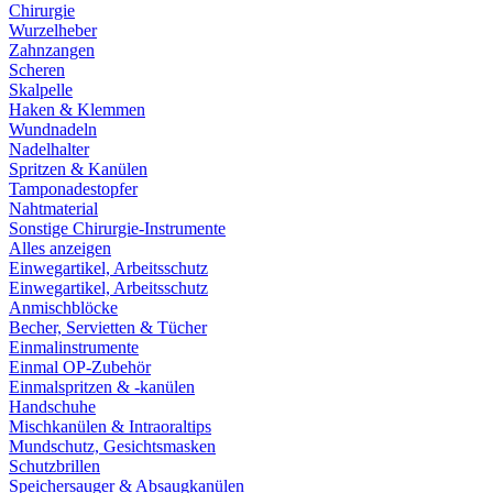
Chirurgie
Wurzelheber
Zahnzangen
Scheren
Skalpelle
Haken & Klemmen
Wundnadeln
Nadelhalter
Spritzen & Kanülen
Tamponadestopfer
Nahtmaterial
Sonstige Chirurgie-Instrumente
Alles anzeigen
Einwegartikel, Arbeitsschutz
Einwegartikel, Arbeitsschutz
Anmischblöcke
Becher, Servietten & Tücher
Einmalinstrumente
Einmal OP-Zubehör
Einmalspritzen & -kanülen
Handschuhe
Mischkanülen & Intraoraltips
Mundschutz, Gesichtsmasken
Schutzbrillen
Speichersauger & Absaugkanülen