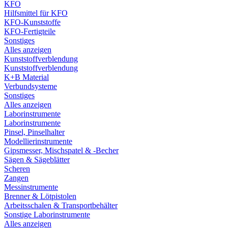
KFO
Hilfsmittel für KFO
KFO-Kunststoffe
KFO-Fertigteile
Sonstiges
Alles anzeigen
Kunststoffverblendung
Kunststoffverblendung
K+B Material
Verbundsysteme
Sonstiges
Alles anzeigen
Laborinstrumente
Laborinstrumente
Pinsel, Pinselhalter
Modellierinstrumente
Gipsmesser, Mischspatel & -Becher
Sägen & Sägeblätter
Scheren
Zangen
Messinstrumente
Brenner & Lötpistolen
Arbeitsschalen & Transportbehälter
Sonstige Laborinstrumente
Alles anzeigen