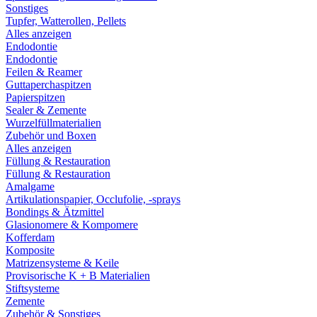
Sonstiges
Tupfer, Watterollen, Pellets
Alles anzeigen
Endodontie
Endodontie
Feilen & Reamer
Guttaperchaspitzen
Papierspitzen
Sealer & Zemente
Wurzelfüllmaterialien
Zubehör und Boxen
Alles anzeigen
Füllung & Restauration
Füllung & Restauration
Amalgame
Artikulationspapier, Occlufolie, -sprays
Bondings & Ätzmittel
Glasionomere & Kompomere
Kofferdam
Komposite
Matrizensysteme & Keile
Provisorische K + B Materialien
Stiftsysteme
Zemente
Zubehör & Sonstiges