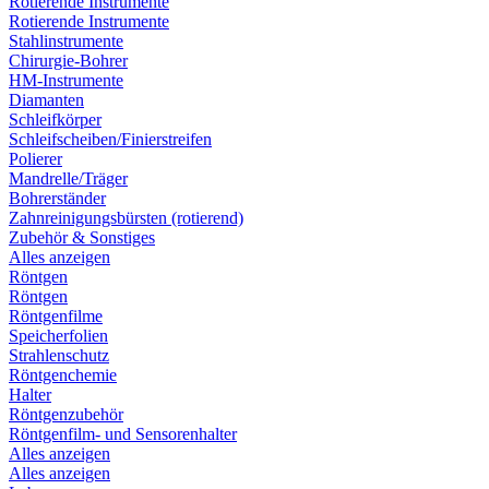
Rotierende Instrumente
Rotierende Instrumente
Stahlinstrumente
Chirurgie-Bohrer
HM-Instrumente
Diamanten
Schleifkörper
Schleifscheiben/Finierstreifen
Polierer
Mandrelle/Träger
Bohrerständer
Zahnreinigungsbürsten (rotierend)
Zubehör & Sonstiges
Alles anzeigen
Röntgen
Röntgen
Röntgenfilme
Speicherfolien
Strahlenschutz
Röntgenchemie
Halter
Röntgenzubehör
Röntgenfilm- und Sensorenhalter
Alles anzeigen
Alles anzeigen