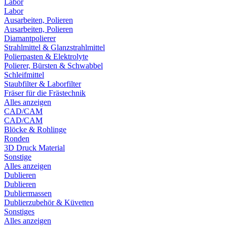
Labor
Labor
Ausarbeiten, Polieren
Ausarbeiten, Polieren
Diamantpolierer
Strahlmittel & Glanzstrahlmittel
Polierpasten & Elektrolyte
Polierer, Bürsten & Schwabbel
Schleifmittel
Staubfilter & Laborfilter
Fräser für die Frästechnik
Alles anzeigen
CAD/CAM
CAD/CAM
Blöcke & Rohlinge
Ronden
3D Druck Material
Sonstige
Alles anzeigen
Dublieren
Dublieren
Dubliermassen
Dublierzubehör & Küvetten
Sonstiges
Alles anzeigen