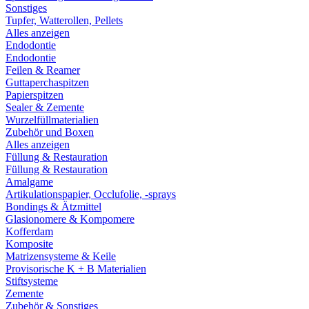
Sonstiges
Tupfer, Watterollen, Pellets
Alles anzeigen
Endodontie
Endodontie
Feilen & Reamer
Guttaperchaspitzen
Papierspitzen
Sealer & Zemente
Wurzelfüllmaterialien
Zubehör und Boxen
Alles anzeigen
Füllung & Restauration
Füllung & Restauration
Amalgame
Artikulationspapier, Occlufolie, -sprays
Bondings & Ätzmittel
Glasionomere & Kompomere
Kofferdam
Komposite
Matrizensysteme & Keile
Provisorische K + B Materialien
Stiftsysteme
Zemente
Zubehör & Sonstiges