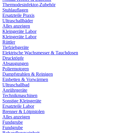
Thermodesinfektor-Zubehör
Stuhlauflagen
Ersatzteile Praxis
Ultraschallbäder
Alles anzeigen
Kleingeräte Labor
Kleingeräte Labor
Rüttler
Tiefziehgeräte
Elektrische Wachsmesser & Tauchdosen
Drucktöpfe
Absaugungen
Poliermotoren
Dampfstrahlen & Reinigen
Einbetten & Vorwärmen
Ultraschallbad
Anrührgeräte
Technikmaschinen
Sonstige Kleingeräte
Ersatzteile Labor
Brenner & Lötpistolen
Alles anzeigen
Fundgrube
Fundgrube
Behandlungseinheit