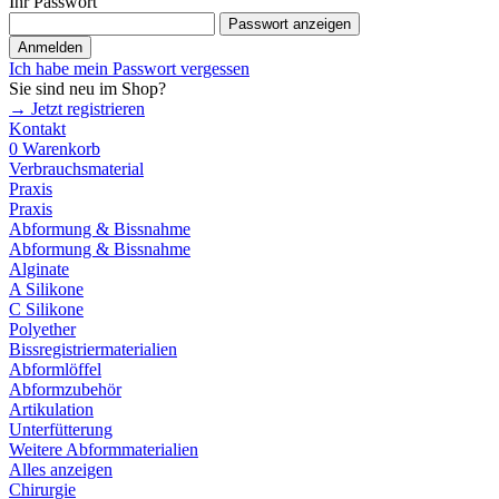
Ihr Passwort
Passwort anzeigen
Anmelden
Ich habe mein Passwort vergessen
Sie sind neu im Shop?
→ Jetzt registrieren
Kontakt
0
Warenkorb
Verbrauchsmaterial
Praxis
Praxis
Abformung & Bissnahme
Abformung & Bissnahme
Alginate
A Silikone
C Silikone
Polyether
Bissregistriermaterialien
Abformlöffel
Abformzubehör
Artikulation
Unterfütterung
Weitere Abformmaterialien
Alles anzeigen
Chirurgie