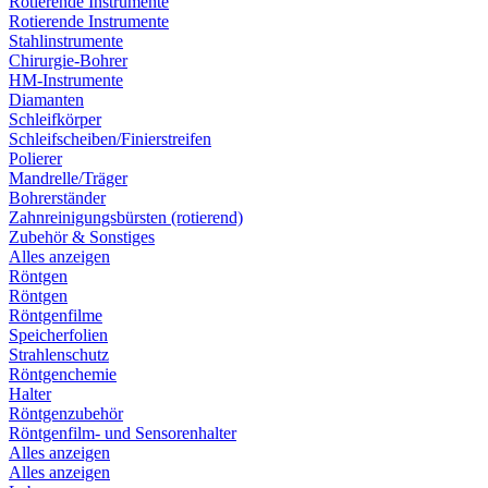
Rotierende Instrumente
Rotierende Instrumente
Stahlinstrumente
Chirurgie-Bohrer
HM-Instrumente
Diamanten
Schleifkörper
Schleifscheiben/Finierstreifen
Polierer
Mandrelle/Träger
Bohrerständer
Zahnreinigungsbürsten (rotierend)
Zubehör & Sonstiges
Alles anzeigen
Röntgen
Röntgen
Röntgenfilme
Speicherfolien
Strahlenschutz
Röntgenchemie
Halter
Röntgenzubehör
Röntgenfilm- und Sensorenhalter
Alles anzeigen
Alles anzeigen