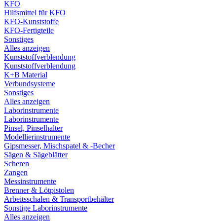
KFO
Hilfsmittel für KFO
KFO-Kunststoffe
KFO-Fertigteile
Sonstiges
Alles anzeigen
Kunststoffverblendung
Kunststoffverblendung
K+B Material
Verbundsysteme
Sonstiges
Alles anzeigen
Laborinstrumente
Laborinstrumente
Pinsel, Pinselhalter
Modellierinstrumente
Gipsmesser, Mischspatel & -Becher
Sägen & Sägeblätter
Scheren
Zangen
Messinstrumente
Brenner & Lötpistolen
Arbeitsschalen & Transportbehälter
Sonstige Laborinstrumente
Alles anzeigen