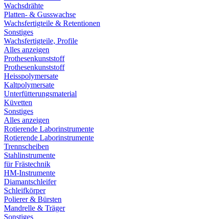
Wachsdrähte
Platten- & Gusswachse
Wachsfertigteile & Retentionen
Sonstiges
Wachsfertigteile, Profile
Alles anzeigen
Prothesenkunststoff
Prothesenkunststoff
Heisspolymersate
Kaltpolymersate
Unterfütterungsmaterial
Küvetten
Sonstiges
Alles anzeigen
Rotierende Laborinstrumente
Rotierende Laborinstrumente
Trennscheiben
Stahlinstrumente
für Frästechnik
HM-Instrumente
Diamantschleifer
Schleifkörper
Polierer & Bürsten
Mandrelle & Träger
Sonstiges