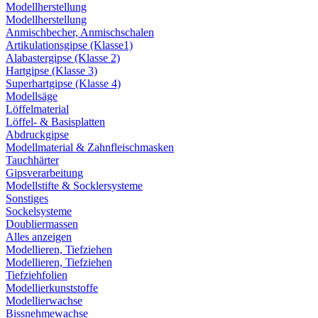
Modellherstellung
Modellherstellung
Anmischbecher, Anmischschalen
Artikulationsgipse (Klasse1)
Alabastergipse (Klasse 2)
Hartgipse (Klasse 3)
Superhartgipse (Klasse 4)
Modellsäge
Löffelmaterial
Löffel- & Basisplatten
Abdruckgipse
Modellmaterial & Zahnfleischmasken
Tauchhärter
Gipsverarbeitung
Modellstifte & Socklersysteme
Sonstiges
Sockelsysteme
Doubliermassen
Alles anzeigen
Modellieren, Tiefziehen
Modellieren, Tiefziehen
Tiefziehfolien
Modellierkunststoffe
Modellierwachse
Bissnehmewachse