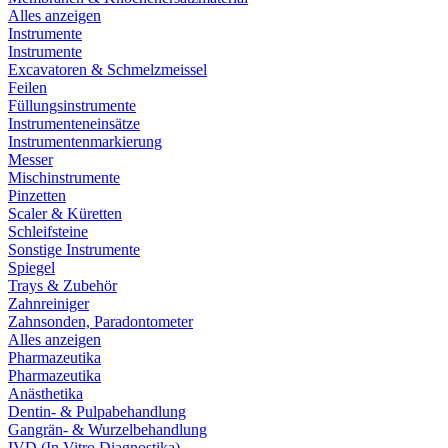
Alles anzeigen
Instrumente
Instrumente
Excavatoren & Schmelzmeissel
Feilen
Füllungsinstrumente
Instrumenteneinsätze
Instrumentenmarkierung
Messer
Mischinstrumente
Pinzetten
Scaler & Küretten
Schleifsteine
Sonstige Instrumente
Spiegel
Trays & Zubehör
Zahnreiniger
Zahnsonden, Paradontometer
Alles anzeigen
Pharmazeutika
Pharmazeutika
Anästhetika
Dentin- & Pulpabehandlung
Gangrän- & Wurzelbehandlung
IVD (In Vitro Diagnostika)