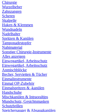
Chirurgie
Wurzelheber
Zahnzangen
Scheren
Skalpelle
Haken & Klemmen
Wundnadeln
Nadelhalter
Spritzen & Kanülen
Tamponadestopfer
Nahtmaterial
Sonstige Chirurgie-Instrumente
Alles anzeigen
Einwegartikel, Arbeitsschutz
Einwegartikel, Arbeitsschutz
Anmischblöcke
Becher, Servietten & Tücher
Einmalinstrumente
Einmal OP-Zubehör
Einmalspritzen & -kanülen
Handschuhe
Mischkanülen & Intraoraltips
Mundschutz, Gesichtsmasken
Schutzbrillen
Speichersauger & Absaugkanülen