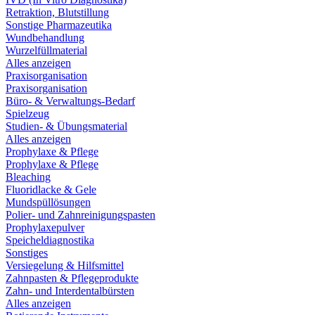
Retraktion, Blutstillung
Sonstige Pharmazeutika
Wundbehandlung
Wurzelfüllmaterial
Alles anzeigen
Praxisorganisation
Praxisorganisation
Büro- & Verwaltungs-Bedarf
Spielzeug
Studien- & Übungsmaterial
Alles anzeigen
Prophylaxe & Pflege
Prophylaxe & Pflege
Bleaching
Fluoridlacke & Gele
Mundspüllösungen
Polier- und Zahnreinigungspasten
Prophylaxepulver
Speicheldiagnostika
Sonstiges
Versiegelung & Hilfsmittel
Zahnpasten & Pflegeprodukte
Zahn- und Interdentalbürsten
Alles anzeigen