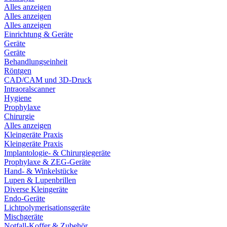
Alles anzeigen
Alles anzeigen
Alles anzeigen
Einrichtung & Geräte
Geräte
Geräte
Behandlungseinheit
Röntgen
CAD/CAM und 3D-Druck
Intraoralscanner
Hygiene
Prophylaxe
Chirurgie
Alles anzeigen
Kleingeräte Praxis
Kleingeräte Praxis
Implantologie- & Chirurgiegeräte
Prophylaxe & ZEG-Geräte
Hand- & Winkelstücke
Lupen & Lupenbrillen
Diverse Kleingeräte
Endo-Geräte
Lichtpolymerisationsgeräte
Mischgeräte
Notfall-Koffer & Zubehör