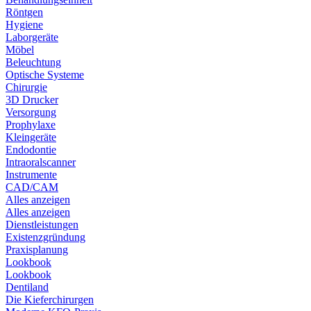
Röntgen
Hygiene
Laborgeräte
Möbel
Beleuchtung
Optische Systeme
Chirurgie
3D Drucker
Versorgung
Prophylaxe
Kleingeräte
Endodontie
Intraoralscanner
Instrumente
CAD/CAM
Alles anzeigen
Alles anzeigen
Dienstleistungen
Existenzgründung
Praxisplanung
Lookbook
Lookbook
Dentiland
Die Kieferchirurgen