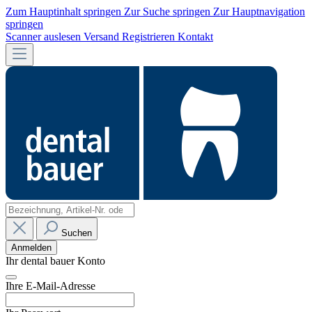
Zum Hauptinhalt springen
Zur Suche springen
Zur Hauptnavigation
springen
Scanner auslesen
Versand
Registrieren
Kontakt
Suchen
Anmelden
Ihr dental bauer Konto
Ihre E-Mail-Adresse