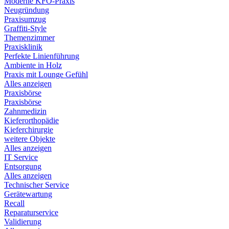
Moderne KFO-Praxis
Neugründung
Praxisumzug
Graffiti-Style
Themenzimmer
Praxisklinik
Perfekte Linienführung
Ambiente in Holz
Praxis mit Lounge Gefühl
Alles anzeigen
Praxisbörse
Praxisbörse
Zahnmedizin
Kieferorthopädie
Kieferchirurgie
weitere Objekte
Alles anzeigen
IT Service
Entsorgung
Alles anzeigen
Technischer Service
Gerätewartung
Recall
Reparaturservice
Validierung