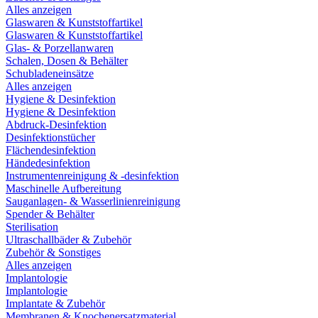
Alles anzeigen
Glaswaren & Kunststoffartikel
Glaswaren & Kunststoffartikel
Glas- & Porzellanwaren
Schalen, Dosen & Behälter
Schubladeneinsätze
Alles anzeigen
Hygiene & Desinfektion
Hygiene & Desinfektion
Abdruck-Desinfektion
Desinfektionstücher
Flächendesinfektion
Händedesinfektion
Instrumentenreinigung & -desinfektion
Maschinelle Aufbereitung
Sauganlagen- & Wasserlinienreinigung
Spender & Behälter
Sterilisation
Ultraschallbäder & Zubehör
Zubehör & Sonstiges
Alles anzeigen
Implantologie
Implantologie
Implantate & Zubehör
Membranen & Knochenersatzmaterial