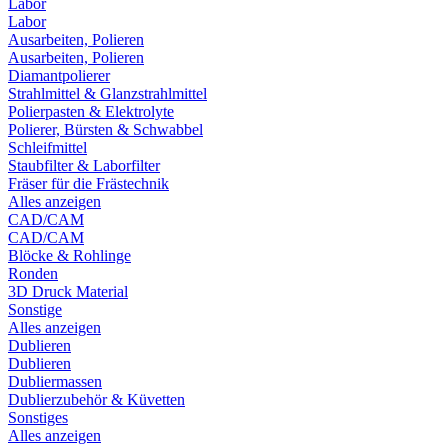
Labor
Labor
Ausarbeiten, Polieren
Ausarbeiten, Polieren
Diamantpolierer
Strahlmittel & Glanzstrahlmittel
Polierpasten & Elektrolyte
Polierer, Bürsten & Schwabbel
Schleifmittel
Staubfilter & Laborfilter
Fräser für die Frästechnik
Alles anzeigen
CAD/CAM
CAD/CAM
Blöcke & Rohlinge
Ronden
3D Druck Material
Sonstige
Alles anzeigen
Dublieren
Dublieren
Dubliermassen
Dublierzubehör & Küvetten
Sonstiges
Alles anzeigen