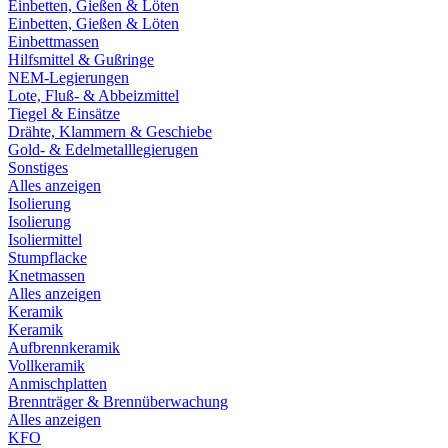
Einbetten, Gießen & Löten
Einbetten, Gießen & Löten
Einbettmassen
Hilfsmittel & Gußringe
NEM-Legierungen
Lote, Fluß- & Abbeizmittel
Tiegel & Einsätze
Drähte, Klammern & Geschiebe
Gold- & Edelmetalllegierugen
Sonstiges
Alles anzeigen
Isolierung
Isolierung
Isoliermittel
Stumpflacke
Knetmassen
Alles anzeigen
Keramik
Keramik
Aufbrennkeramik
Vollkeramik
Anmischplatten
Brennträger & Brennüberwachung
Alles anzeigen
KFO