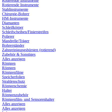
Rotierende Instrumente
Rotierende Instrumente
Stahlinstrumente
Chirurgie-Bohrer
HM-Instrumente
Diamanten
Schleifkörper
Schleifscheiben/Finierstreifen
Polierer
Mandrelle/Träger
Bohrerständer
Zahnreinigungsbürsten (rotierend)
Zubehör & Sonstiges
Alles anzeigen
Röntgen
Röntgen
Röntgenfilme
Speicherfolien
Strahlenschutz
Röntgenchemie
Halter
Röntgenzubehör
Röntgenfilm- und Sensorenhalter
Alles anzeigen
Alles anzeigen