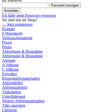
Ihr Passwort
Passwort anzeigen
Anmelden
Ich habe mein Passwort vergessen
Sie sind neu im Shop?
→ Jetzt registrieren
Kontakt
0
Warenkorb
Verbrauchsmaterial
Praxis
Praxis
Abformung & Bissnahme
Abformung & Bissnahme
Alginate
A Silikone
C Silikone
Polyether
Bissregistriermaterialien
Abformlöffel
Abformzubehör
Artikulation
Unterfütterung
Weitere Abformmaterialien
Alles anzeigen
Chirurgie