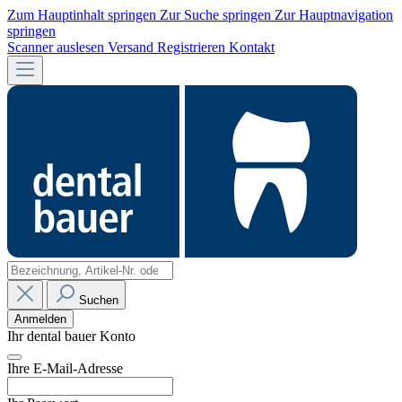
Zum Hauptinhalt springen
Zur Suche springen
Zur Hauptnavigation
springen
Scanner auslesen
Versand
Registrieren
Kontakt
Suchen
Anmelden
Ihr dental bauer Konto
Ihre E-Mail-Adresse