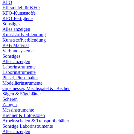
KFO
Hilfsmittel für KFO
KFO-Kunststoffe
KFO-Fertigteile
Sonstiges
Alles anzeigen
Kunststoffverblendung
Kunststoffverblendung
K+B Material
Verbundsysteme
Sonstiges
Alles anzeigen
Laborinstrumente
Laborinstrumente
Pinsel, Pinselhalter
Modellierinstrumente
Gipsmesser, Mischspatel & -Becher
Sägen & Sägeblätter
Scheren
Zangen
Messinstrumente
Brenner & Lötpistolen
Arbeitsschalen & Transportbehälter
Sonstige Laborinstrumente
Alles anzeigen