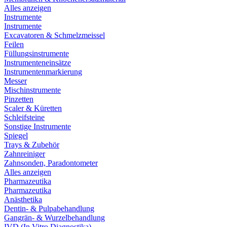
Alles anzeigen
Instrumente
Instrumente
Excavatoren & Schmelzmeissel
Feilen
Füllungsinstrumente
Instrumenteneinsätze
Instrumentenmarkierung
Messer
Mischinstrumente
Pinzetten
Scaler & Küretten
Schleifsteine
Sonstige Instrumente
Spiegel
Trays & Zubehör
Zahnreiniger
Zahnsonden, Paradontometer
Alles anzeigen
Pharmazeutika
Pharmazeutika
Anästhetika
Dentin- & Pulpabehandlung
Gangrän- & Wurzelbehandlung
IVD (In Vitro Diagnostika)