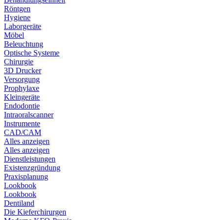
Röntgen
Hygiene
Laborgeräte
Möbel
Beleuchtung
Optische Systeme
Chirurgie
3D Drucker
Versorgung
Prophylaxe
Kleingeräte
Endodontie
Intraoralscanner
Instrumente
CAD/CAM
Alles anzeigen
Alles anzeigen
Dienstleistungen
Existenzgründung
Praxisplanung
Lookbook
Lookbook
Dentiland
Die Kieferchirurgen