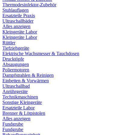
Thermodesinfektor-Zubehör
Stuhlauflagen
Ersatzteile Praxis
Ultraschallbäder
Alles anzeigen
Kleingeräte Labor
Kleingeräte Labor
Rüttler
Tiefziehgeräte
Elektrische Wachsmesser & Tauchdosen
Drucktöpfe
Absaugungen
Poliermotoren
Dampfstrahlen & Reinigen
Einbetten & Vorwärmen
Ultraschallbad
Anrührgeräte
Technikmaschinen
Sonstige Kleingeräte
Ersatzteile Labor
Brenner & Lötpistolen
Alles anzeigen
Fundgrube
Fundgrube
Behandlungseinheit