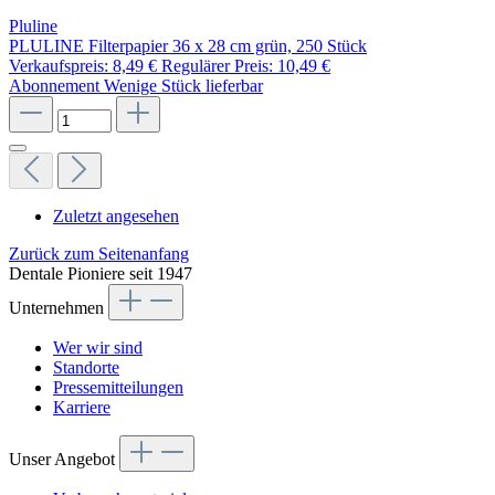
Pluline
PLULINE Filterpapier 36 x 28 cm grün, 250 Stück
Verkaufspreis:
8,49 €
Regulärer Preis:
10,49 €
Abonnement
Wenige Stück lieferbar
Zuletzt angesehen
Zurück zum Seitenanfang
Dentale Pioniere seit 1947
Unternehmen
Wer wir sind
Standorte
Pressemitteilungen
Karriere
Unser Angebot