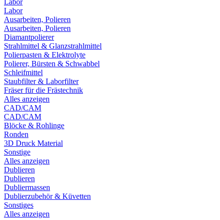
Labor
Labor
Ausarbeiten, Polieren
Ausarbeiten, Polieren
Diamantpolierer
Strahlmittel & Glanzstrahlmittel
Polierpasten & Elektrolyte
Polierer, Bürsten & Schwabbel
Schleifmittel
Staubfilter & Laborfilter
Fräser für die Frästechnik
Alles anzeigen
CAD/CAM
CAD/CAM
Blöcke & Rohlinge
Ronden
3D Druck Material
Sonstige
Alles anzeigen
Dublieren
Dublieren
Dubliermassen
Dublierzubehör & Küvetten
Sonstiges
Alles anzeigen