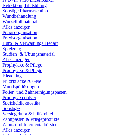
Retraktion, Blutstillung
Sonstige Pharmazeutika
Wundbehandlung
Wurzelfüllmaterial
Alles anzeigen
Praxisorganisation
Praxisorganisation
Büro- & Verwaltungs-Bedarf
Spielzeug
Studien- & Übungsmaterial
Alles anzeigen
Prophylaxe & Pflege
Prophylaxe & Pflege
Bleaching
Fluoridlacke & Gele
Mundspüllösungen
Polier- und Zahnreinigungspasten
Prophylaxepulver
Speicheldiagnostika
Sonstiges
Versiegelung & Hilfsmittel
Zahnpasten & Pflegeprodukte
Zahn- und Interdentalbürsten
Alles anzeigen