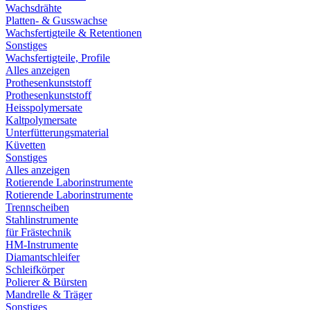
Wachsdrähte
Platten- & Gusswachse
Wachsfertigteile & Retentionen
Sonstiges
Wachsfertigteile, Profile
Alles anzeigen
Prothesenkunststoff
Prothesenkunststoff
Heisspolymersate
Kaltpolymersate
Unterfütterungsmaterial
Küvetten
Sonstiges
Alles anzeigen
Rotierende Laborinstrumente
Rotierende Laborinstrumente
Trennscheiben
Stahlinstrumente
für Frästechnik
HM-Instrumente
Diamantschleifer
Schleifkörper
Polierer & Bürsten
Mandrelle & Träger
Sonstiges