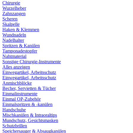
Chirurgie
Wurzelheber
Zahnzangen
Scheren
Skalpelle
Haken & Klemmen
Wundnadeln
Nadelhalter
Spritzen & Kanülen
Tamponadestopfer
Nahtmaterial
Sonstige Chirurgie-Instrumente
Alles anzeigen
Einwegartikel, Arbeitsschutz
Einwegartikel, Arbeitsschutz
Anmischblöcke
Becher, Servietten & Tücher
Einmalinstrumente
Einmal OP-Zubehör
Einmalspritzen & -kanülen
Handschuhe
Mischkanülen & Intraoraltips
Mundschutz, Gesichtsmasken
Schutzbrillen
Speichersauger & Absaugkanülen