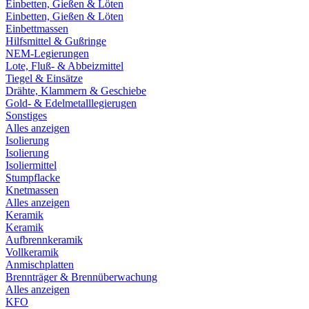
Einbetten, Gießen & Löten
Einbetten, Gießen & Löten
Einbettmassen
Hilfsmittel & Gußringe
NEM-Legierungen
Lote, Fluß- & Abbeizmittel
Tiegel & Einsätze
Drähte, Klammern & Geschiebe
Gold- & Edelmetalllegierugen
Sonstiges
Alles anzeigen
Isolierung
Isolierung
Isoliermittel
Stumpflacke
Knetmassen
Alles anzeigen
Keramik
Keramik
Aufbrennkeramik
Vollkeramik
Anmischplatten
Brennträger & Brennüberwachung
Alles anzeigen
KFO