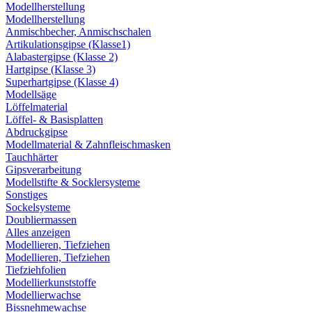
Modellherstellung
Modellherstellung
Anmischbecher, Anmischschalen
Artikulationsgipse (Klasse1)
Alabastergipse (Klasse 2)
Hartgipse (Klasse 3)
Superhartgipse (Klasse 4)
Modellsäge
Löffelmaterial
Löffel- & Basisplatten
Abdruckgipse
Modellmaterial & Zahnfleischmasken
Tauchhärter
Gipsverarbeitung
Modellstifte & Socklersysteme
Sonstiges
Sockelsysteme
Doubliermassen
Alles anzeigen
Modellieren, Tiefziehen
Modellieren, Tiefziehen
Tiefziehfolien
Modellierkunststoffe
Modellierwachse
Bissnehmewachse