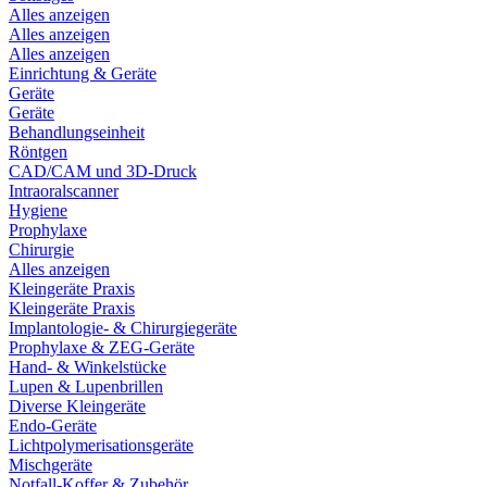
Alles anzeigen
Alles anzeigen
Alles anzeigen
Einrichtung & Geräte
Geräte
Geräte
Behandlungseinheit
Röntgen
CAD/CAM und 3D-Druck
Intraoralscanner
Hygiene
Prophylaxe
Chirurgie
Alles anzeigen
Kleingeräte Praxis
Kleingeräte Praxis
Implantologie- & Chirurgiegeräte
Prophylaxe & ZEG-Geräte
Hand- & Winkelstücke
Lupen & Lupenbrillen
Diverse Kleingeräte
Endo-Geräte
Lichtpolymerisationsgeräte
Mischgeräte
Notfall-Koffer & Zubehör