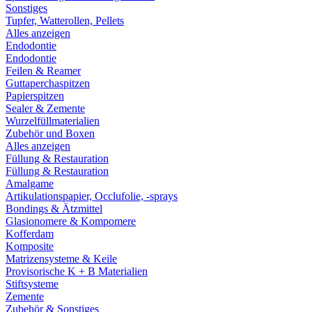
Sonstiges
Tupfer, Watterollen, Pellets
Alles anzeigen
Endodontie
Endodontie
Feilen & Reamer
Guttaperchaspitzen
Papierspitzen
Sealer & Zemente
Wurzelfüllmaterialien
Zubehör und Boxen
Alles anzeigen
Füllung & Restauration
Füllung & Restauration
Amalgame
Artikulationspapier, Occlufolie, -sprays
Bondings & Ätzmittel
Glasionomere & Kompomere
Kofferdam
Komposite
Matrizensysteme & Keile
Provisorische K + B Materialien
Stiftsysteme
Zemente
Zubehör & Sonstiges