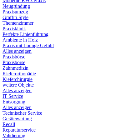
Moderne KFO-Praxis
Neugründung
Praxisumzug
Graffiti-Style
Themenzimmer
Praxisklinik
Perfekte Linienführung
Ambiente in Holz
Praxis mit Lounge Gefühl
Alles anzeigen
Praxisbörse
Praxisbörse
Zahnmedizin
Kieferorthopädie
Kieferchirurgie
weitere Objekte
Alles anzeigen
IT Service
Entsorgung
Alles anzeigen
Technischer Service
Gerätewartung
Recall
Reparaturservice
Validierung