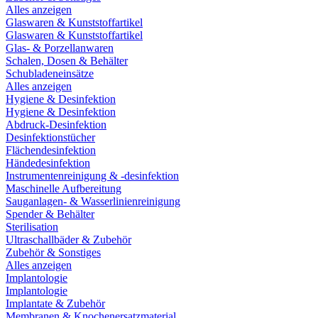
Alles anzeigen
Glaswaren & Kunststoffartikel
Glaswaren & Kunststoffartikel
Glas- & Porzellanwaren
Schalen, Dosen & Behälter
Schubladeneinsätze
Alles anzeigen
Hygiene & Desinfektion
Hygiene & Desinfektion
Abdruck-Desinfektion
Desinfektionstücher
Flächendesinfektion
Händedesinfektion
Instrumentenreinigung & -desinfektion
Maschinelle Aufbereitung
Sauganlagen- & Wasserlinienreinigung
Spender & Behälter
Sterilisation
Ultraschallbäder & Zubehör
Zubehör & Sonstiges
Alles anzeigen
Implantologie
Implantologie
Implantate & Zubehör
Membranen & Knochenersatzmaterial