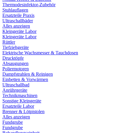
Thermodesinfektor-Zubehör
Stuhlauflagen
Ersatzteile Praxis
Ultraschallbäder
Alles anzeigen
Kleingeräte Labor
Kleingeräte Labor
Rüttler
Tiefziehgeräte
Elektrische Wachsmesser & Tauchdosen
Drucktöpfe
Absaugungen
Poliermotoren
Dampfstrahlen & Reinigen
Einbetten & Vorwärmen
Ultraschallbad
Anrührgeräte
Technikmaschinen
Sonstige Kleingeräte
Ersatzteile Labor
Brenner & Lötpistolen
Alles anzeigen
Fundgrube
Fundgrube
Behandlungseinheit