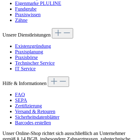
Eigenmarke PLULINE
Fundgrube
Praxiswissen
Zähne
Unsere Dienstleistungen
Existenzgründung
Praxisplanung
Praxisbörse
Technischer Service
IT Service
Hilfe & Informationen
FAQ
SEPA
Zertifizierung
Versand & Retouren
Sicherheitsdatenblätter
Barcodes erstellen
Unser Online-Shop richtet sich ausschließlich an Unternehmer
gemäß § 14 BGB, insbesondere Zahnarztpraxen, zahntechnische