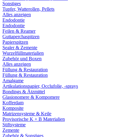
Sonstiges
Tupfer, Watterollen, Pellets
Alles anzeigen
Endodontie
Endodontie
Feilen & Reamer
Guttaperchaspitzen
Papierspitzen
Sealer & Zemente
Wurzelfüllmaterialien
Zubehör und Boxen
Alles anzeigen
Füllung & Restauration
Füllung & Restauration
Amalgame
Artikulationspapier, Occlufolie, -sprays
Bondings & Ätzmittel
Glasionomere & Kompomere
Kofferdam
Komposite
Matrizensysteme & Keile
Provisorische K + B Materialien
Stiftsysteme
Zemente
Zubehör & Sonstiges