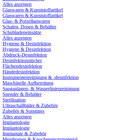
Alles anzeigen
Glaswaren & Kunststoffartikel
Glaswaren & Kunststoffartikel
Glas- & Porzellanwaren
Schalen, Dosen & Behälter
Schubladeneinsätze
Alles anzeigen
Hygiene & Desinfektion
Hygiene & Desinfektion
Abdruck-Desinfektion
Desinfektionstücher
Flächendesinfektion
Händedesinfektion
Instrumentenreinigung & -desinfektion
Maschinelle Aufbereitung
Sauganlagen- & Wasserlinienreinigung
Spender & Behälter
Sterilisation
Ultraschallbäder & Zubehör
Zubehör & Sonstiges
Alles anzeigen
Implantologie
Implantologie
Implantate & Zubehör
Membranen & Knochenersatzmaterial