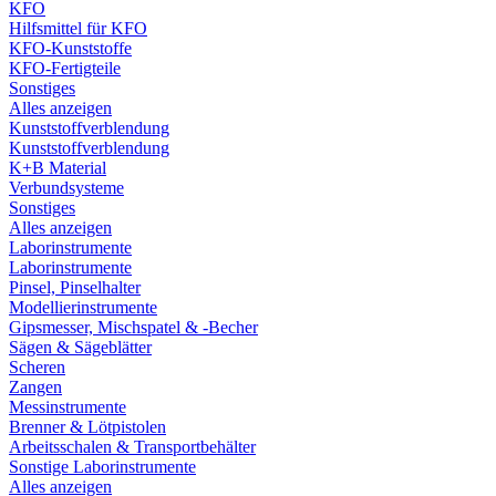
KFO
Hilfsmittel für KFO
KFO-Kunststoffe
KFO-Fertigteile
Sonstiges
Alles anzeigen
Kunststoffverblendung
Kunststoffverblendung
K+B Material
Verbundsysteme
Sonstiges
Alles anzeigen
Laborinstrumente
Laborinstrumente
Pinsel, Pinselhalter
Modellierinstrumente
Gipsmesser, Mischspatel & -Becher
Sägen & Sägeblätter
Scheren
Zangen
Messinstrumente
Brenner & Lötpistolen
Arbeitsschalen & Transportbehälter
Sonstige Laborinstrumente
Alles anzeigen