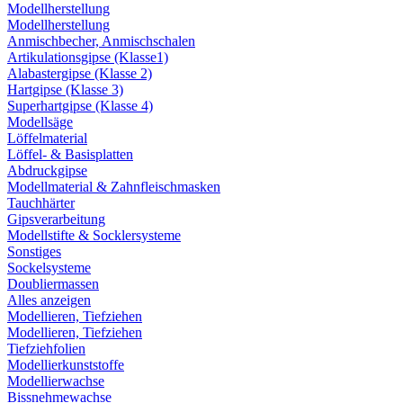
Modellherstellung
Modellherstellung
Anmischbecher, Anmischschalen
Artikulationsgipse (Klasse1)
Alabastergipse (Klasse 2)
Hartgipse (Klasse 3)
Superhartgipse (Klasse 4)
Modellsäge
Löffelmaterial
Löffel- & Basisplatten
Abdruckgipse
Modellmaterial & Zahnfleischmasken
Tauchhärter
Gipsverarbeitung
Modellstifte & Socklersysteme
Sonstiges
Sockelsysteme
Doubliermassen
Alles anzeigen
Modellieren, Tiefziehen
Modellieren, Tiefziehen
Tiefziehfolien
Modellierkunststoffe
Modellierwachse
Bissnehmewachse