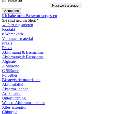
Ihr Passwort
Passwort anzeigen
Anmelden
Ich habe mein Passwort vergessen
Sie sind neu im Shop?
→ Jetzt registrieren
Kontakt
0
Warenkorb
Verbrauchsmaterial
Praxis
Praxis
Abformung & Bissnahme
Abformung & Bissnahme
Alginate
A Silikone
C Silikone
Polyether
Bissregistriermaterialien
Abformlöffel
Abformzubehör
Artikulation
Unterfütterung
Weitere Abformmaterialien
Alles anzeigen
Chirurgie