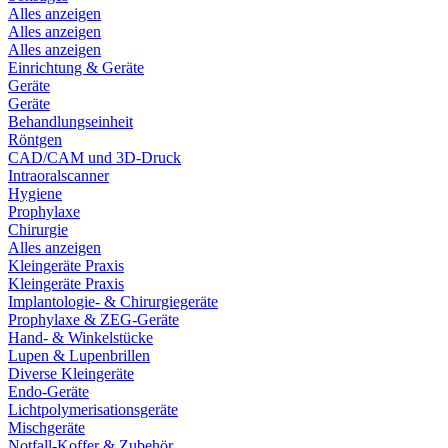
Alles anzeigen
Alles anzeigen
Alles anzeigen
Einrichtung & Geräte
Geräte
Geräte
Behandlungseinheit
Röntgen
CAD/CAM und 3D-Druck
Intraoralscanner
Hygiene
Prophylaxe
Chirurgie
Alles anzeigen
Kleingeräte Praxis
Kleingeräte Praxis
Implantologie- & Chirurgiegeräte
Prophylaxe & ZEG-Geräte
Hand- & Winkelstücke
Lupen & Lupenbrillen
Diverse Kleingeräte
Endo-Geräte
Lichtpolymerisationsgeräte
Mischgeräte
Notfall-Koffer & Zubehör