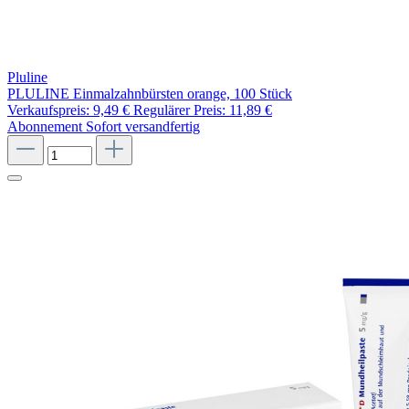
Pluline
PLULINE Einmalzahnbürsten orange, 100 Stück
Verkaufspreis:
9,49 €
Regulärer Preis:
11,89 €
Abonnement
Sofort versandfertig