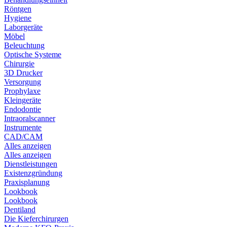
Röntgen
Hygiene
Laborgeräte
Möbel
Beleuchtung
Optische Systeme
Chirurgie
3D Drucker
Versorgung
Prophylaxe
Kleingeräte
Endodontie
Intraoralscanner
Instrumente
CAD/CAM
Alles anzeigen
Alles anzeigen
Dienstleistungen
Existenzgründung
Praxisplanung
Lookbook
Lookbook
Dentiland
Die Kieferchirurgen