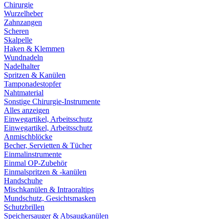
Chirurgie
Wurzelheber
Zahnzangen
Scheren
Skalpelle
Haken & Klemmen
Wundnadeln
Nadelhalter
Spritzen & Kanülen
Tamponadestopfer
Nahtmaterial
Sonstige Chirurgie-Instrumente
Alles anzeigen
Einwegartikel, Arbeitsschutz
Einwegartikel, Arbeitsschutz
Anmischblöcke
Becher, Servietten & Tücher
Einmalinstrumente
Einmal OP-Zubehör
Einmalspritzen & -kanülen
Handschuhe
Mischkanülen & Intraoraltips
Mundschutz, Gesichtsmasken
Schutzbrillen
Speichersauger & Absaugkanülen