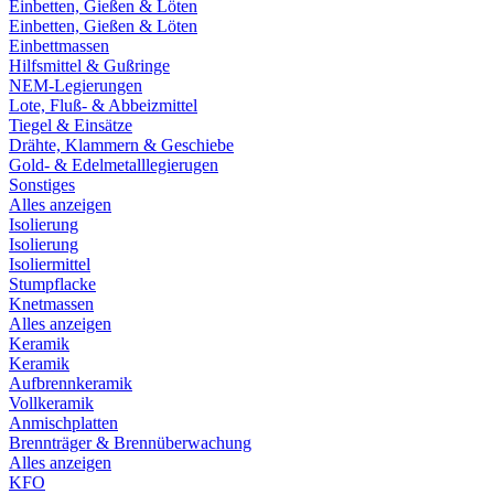
Einbetten, Gießen & Löten
Einbetten, Gießen & Löten
Einbettmassen
Hilfsmittel & Gußringe
NEM-Legierungen
Lote, Fluß- & Abbeizmittel
Tiegel & Einsätze
Drähte, Klammern & Geschiebe
Gold- & Edelmetalllegierugen
Sonstiges
Alles anzeigen
Isolierung
Isolierung
Isoliermittel
Stumpflacke
Knetmassen
Alles anzeigen
Keramik
Keramik
Aufbrennkeramik
Vollkeramik
Anmischplatten
Brennträger & Brennüberwachung
Alles anzeigen
KFO