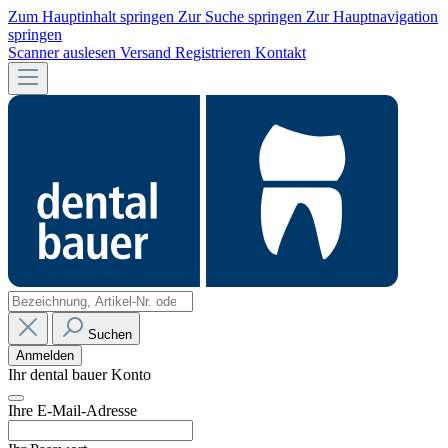
Zum Hauptinhalt springen
Zur Suche springen
Zur Hauptnavigation
springen
Scanner auslesen
Versand
Registrieren
Kontakt
Suchen
Anmelden
Ihr dental bauer Konto
Ihre E-Mail-Adresse