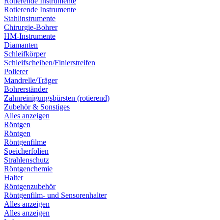
Rotierende Instrumente
Rotierende Instrumente
Stahlinstrumente
Chirurgie-Bohrer
HM-Instrumente
Diamanten
Schleifkörper
Schleifscheiben/Finierstreifen
Polierer
Mandrelle/Träger
Bohrerständer
Zahnreinigungsbürsten (rotierend)
Zubehör & Sonstiges
Alles anzeigen
Röntgen
Röntgen
Röntgenfilme
Speicherfolien
Strahlenschutz
Röntgenchemie
Halter
Röntgenzubehör
Röntgenfilm- und Sensorenhalter
Alles anzeigen
Alles anzeigen