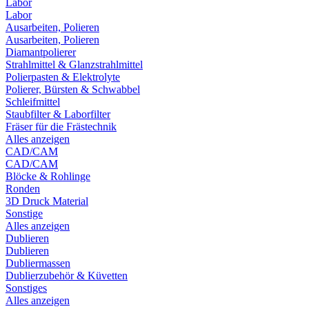
Labor
Labor
Ausarbeiten, Polieren
Ausarbeiten, Polieren
Diamantpolierer
Strahlmittel & Glanzstrahlmittel
Polierpasten & Elektrolyte
Polierer, Bürsten & Schwabbel
Schleifmittel
Staubfilter & Laborfilter
Fräser für die Frästechnik
Alles anzeigen
CAD/CAM
CAD/CAM
Blöcke & Rohlinge
Ronden
3D Druck Material
Sonstige
Alles anzeigen
Dublieren
Dublieren
Dubliermassen
Dublierzubehör & Küvetten
Sonstiges
Alles anzeigen