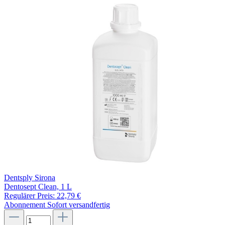
Dentsply Sirona
Dentosept Clean, 1 L
Regulärer Preis:
22,79 €
Abonnement
Sofort versandfertig