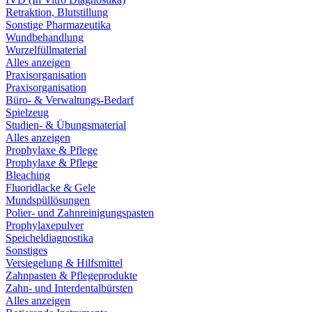
Retraktion, Blutstillung
Sonstige Pharmazeutika
Wundbehandlung
Wurzelfüllmaterial
Alles anzeigen
Praxisorganisation
Praxisorganisation
Büro- & Verwaltungs-Bedarf
Spielzeug
Studien- & Übungsmaterial
Alles anzeigen
Prophylaxe & Pflege
Prophylaxe & Pflege
Bleaching
Fluoridlacke & Gele
Mundspüllösungen
Polier- und Zahnreinigungspasten
Prophylaxepulver
Speicheldiagnostika
Sonstiges
Versiegelung & Hilfsmittel
Zahnpasten & Pflegeprodukte
Zahn- und Interdentalbürsten
Alles anzeigen