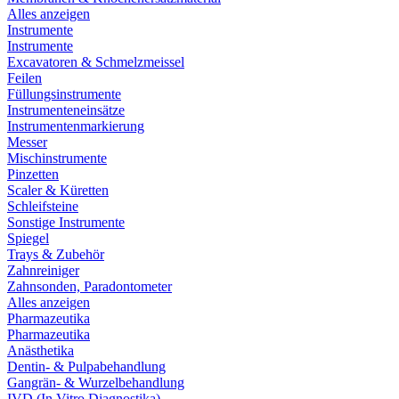
Alles anzeigen
Instrumente
Instrumente
Excavatoren & Schmelzmeissel
Feilen
Füllungsinstrumente
Instrumenteneinsätze
Instrumentenmarkierung
Messer
Mischinstrumente
Pinzetten
Scaler & Küretten
Schleifsteine
Sonstige Instrumente
Spiegel
Trays & Zubehör
Zahnreiniger
Zahnsonden, Paradontometer
Alles anzeigen
Pharmazeutika
Pharmazeutika
Anästhetika
Dentin- & Pulpabehandlung
Gangrän- & Wurzelbehandlung
IVD (In Vitro Diagnostika)