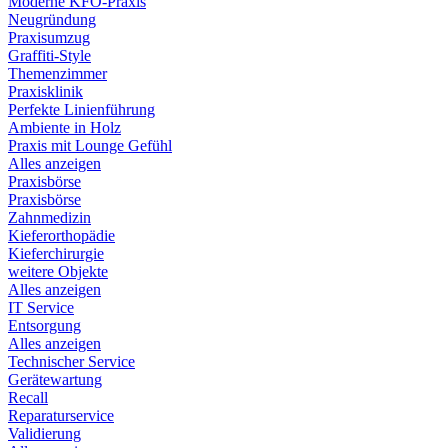
Moderne KFO-Praxis
Neugründung
Praxisumzug
Graffiti-Style
Themenzimmer
Praxisklinik
Perfekte Linienführung
Ambiente in Holz
Praxis mit Lounge Gefühl
Alles anzeigen
Praxisbörse
Praxisbörse
Zahnmedizin
Kieferorthopädie
Kieferchirurgie
weitere Objekte
Alles anzeigen
IT Service
Entsorgung
Alles anzeigen
Technischer Service
Gerätewartung
Recall
Reparaturservice
Validierung