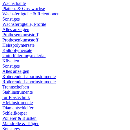
Wachsdrähte
Platten- & Gusswachse
Wachsfertigteile & Retentionen
Sonstiges
Wachsfertigteile, Profile
Alles anzeigen
Prothesenkunststoff
Prothesenkunststoff
Heisspolymersate
Kaltpolymersate
Unterfütterungsmaterial
Küvetten
Sonstiges
Alles anzeigen
Rotierende Laborinstrumente
Rotierende Laborinstrumente
Trennscheiben
Stahlinstrumente
für Frästechnik
HM-Instrumente
Diamantschleifer
Schleifkörper
Polierer & Bürsten
Mandrelle & Träger
Sonstiges