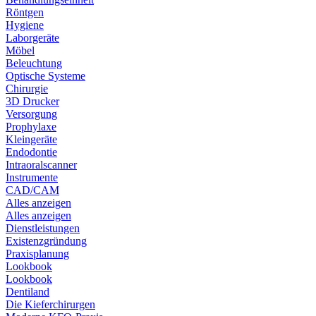
Röntgen
Hygiene
Laborgeräte
Möbel
Beleuchtung
Optische Systeme
Chirurgie
3D Drucker
Versorgung
Prophylaxe
Kleingeräte
Endodontie
Intraoralscanner
Instrumente
CAD/CAM
Alles anzeigen
Alles anzeigen
Dienstleistungen
Existenzgründung
Praxisplanung
Lookbook
Lookbook
Dentiland
Die Kieferchirurgen