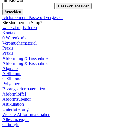
Ihr Passwort
Passwort anzeigen
Anmelden
Ich habe mein Passwort vergessen
Sie sind neu im Shop?
→ Jetzt registrieren
Kontakt
0
Warenkorb
Verbrauchsmaterial
Praxis
Praxis
Abformung & Bissnahme
Abformung & Bissnahme
Alginate
A Silikone
C Silikone
Polyether
Bissregistriermaterialien
Abformlöffel
Abformzubehör
Artikulation
Unterfütterung
Weitere Abformmaterialien
Alles anzeigen
Chirurgie