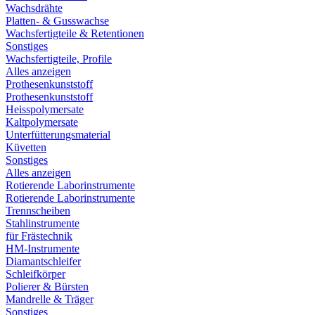
Wachsdrähte
Platten- & Gusswachse
Wachsfertigteile & Retentionen
Sonstiges
Wachsfertigteile, Profile
Alles anzeigen
Prothesenkunststoff
Prothesenkunststoff
Heisspolymersate
Kaltpolymersate
Unterfütterungsmaterial
Küvetten
Sonstiges
Alles anzeigen
Rotierende Laborinstrumente
Rotierende Laborinstrumente
Trennscheiben
Stahlinstrumente
für Frästechnik
HM-Instrumente
Diamantschleifer
Schleifkörper
Polierer & Bürsten
Mandrelle & Träger
Sonstiges