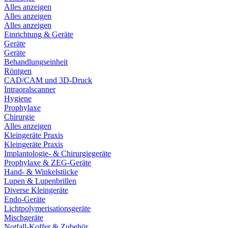
Alles anzeigen
Alles anzeigen
Alles anzeigen
Einrichtung & Geräte
Geräte
Geräte
Behandlungseinheit
Röntgen
CAD/CAM und 3D-Druck
Intraoralscanner
Hygiene
Prophylaxe
Chirurgie
Alles anzeigen
Kleingeräte Praxis
Kleingeräte Praxis
Implantologie- & Chirurgiegeräte
Prophylaxe & ZEG-Geräte
Hand- & Winkelstücke
Lupen & Lupenbrillen
Diverse Kleingeräte
Endo-Geräte
Lichtpolymerisationsgeräte
Mischgeräte
Notfall-Koffer & Zubehör