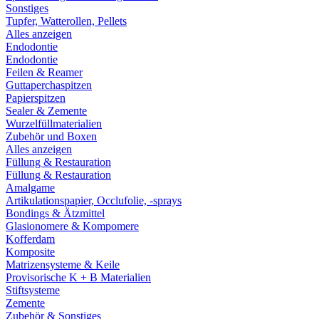
Sonstiges
Tupfer, Watterollen, Pellets
Alles anzeigen
Endodontie
Endodontie
Feilen & Reamer
Guttaperchaspitzen
Papierspitzen
Sealer & Zemente
Wurzelfüllmaterialien
Zubehör und Boxen
Alles anzeigen
Füllung & Restauration
Füllung & Restauration
Amalgame
Artikulationspapier, Occlufolie, -sprays
Bondings & Ätzmittel
Glasionomere & Kompomere
Kofferdam
Komposite
Matrizensysteme & Keile
Provisorische K + B Materialien
Stiftsysteme
Zemente
Zubehör & Sonstiges