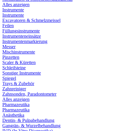
Alles anzeigen
Instrumente
Instrumente
Excavatoren & Schmelzmeissel
Feilen
Füllungsinstrumente
Instrumenteneinsätze
Instrumentenmarkierung
Messer
Mischinstrumente
Pinzetten
Scaler & Küretten
Schleifsteine
Sonstige Instrumente
Spiegel
Trays & Zubehör
Zahnreiniger
Zahnsonden, Paradontometer
Alles anzeigen
Pharmazeutika
Pharmazeutika
Anästhetika
Dentin- & Pulpabehandlung
Gangrän- & Wurzelbehandlung
IVD (In Vitro Diagnostika)