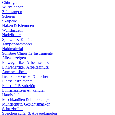
Chirurgie
Wurzelheber
Zahnzangen
Scheren
Skalpelle
Haken & Klemmen
Wundnadeln
Nadelhalter
Spritzen & Kanülen
Tamponadestopfer
Nahtmaterial
Sonstige Chirurgie-Instrumente
Alles anzeigen
Einwegartikel, Arbeitsschutz
Einwegartikel, Arbeitsschutz
Anmischblöcke
Becher, Servietten & Tücher
Einmalinstrumente
Einmal OP-Zubehör
Einmalspritzen & -kanülen
Handschuhe
Mischkanülen & Intraoraltips
Mundschutz, Gesichtsmasken
Schutzbrillen
Speichersauger & Absaugkanülen