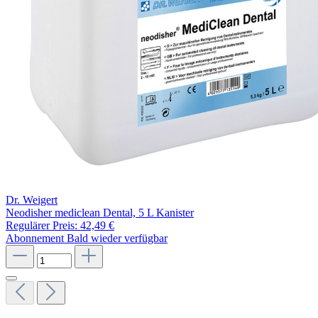
Dr. Weigert
Neodisher mediclean Dental, 5 L Kanister
Regulärer Preis:
42,49 €
Abonnement
Bald wieder verfügbar