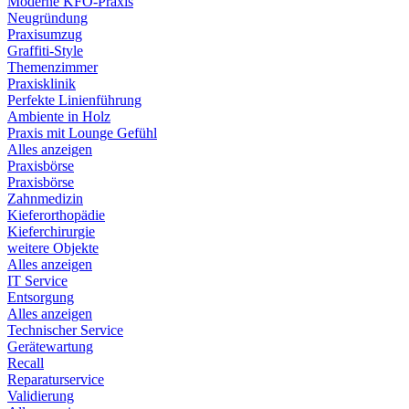
Moderne KFO-Praxis
Neugründung
Praxisumzug
Graffiti-Style
Themenzimmer
Praxisklinik
Perfekte Linienführung
Ambiente in Holz
Praxis mit Lounge Gefühl
Alles anzeigen
Praxisbörse
Praxisbörse
Zahnmedizin
Kieferorthopädie
Kieferchirurgie
weitere Objekte
Alles anzeigen
IT Service
Entsorgung
Alles anzeigen
Technischer Service
Gerätewartung
Recall
Reparaturservice
Validierung