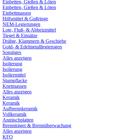
Einbetten, Gießen & Löten
Einbetten, Gießen & Löten
Einbettmassen
Hilfsmittel & Gußringe
NEM-Legierungen
Lote, Fluß- & Abbeizmittel
Tiegel & Einsätze
Drähte, Klammern & Geschiebe
Gold- & Edelmetalllegierugen
Sonstiges
Alles anzeigen
Isolierung
Isolierung
Isoliermittel
Stumpflacke
Knetmassen
Alles anzeigen
Keramik
Keramik
Aufbrennkeramik
Vollkeramik
Anmischplatten
Brennträger & Brennüberwachung
Alles anzeigen
KFO