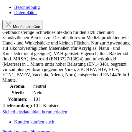
Beschreibung
Datenblätter
Menü schließen
Gebrauchsfertige Schnelldesinfektion für den ärztlichen und
zahnärztlichen Bereich zur Desinfektion von Medizinprodukten wie
Hand - und Winkelstücke und kleinen Flächen. Nur zur Anwendung
auf alkoholverträglichen Materialien (für Acrylglas, Natur - und
Kunstleder nicht geeignet). VAH-gelistet. Eigenschaften: Bakterizid
(inkl. MRSA), levurozid (EN13727/13624) und tuberkulozid
(M.terrae) in 1 Minute unter hoher Belastung (EN14348), begrenzt
viruzid plus (wirksam gegenüber Viren, z.B. HBV, HIV, HCV,
H1N1, BVDV, Vaccinia, Adeno, Noro) entsprechend EN14476 in 1
Minute.
Aroma:
neutral
Steril:
Nein
Volumen:
10 l
Lieferumfang:
10 L Kanister
Sicherheitsdatenblatt herunterladen
Kunden kauften auch
Produktgalerie überspringen