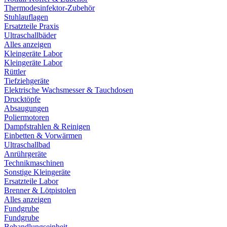
Thermodesinfektor-Zubehör
Stuhlauflagen
Ersatzteile Praxis
Ultraschallbäder
Alles anzeigen
Kleingeräte Labor
Kleingeräte Labor
Rüttler
Tiefziehgeräte
Elektrische Wachsmesser & Tauchdosen
Drucktöpfe
Absaugungen
Poliermotoren
Dampfstrahlen & Reinigen
Einbetten & Vorwärmen
Ultraschallbad
Anrührgeräte
Technikmaschinen
Sonstige Kleingeräte
Ersatzteile Labor
Brenner & Lötpistolen
Alles anzeigen
Fundgrube
Fundgrube
Behandlungseinheit