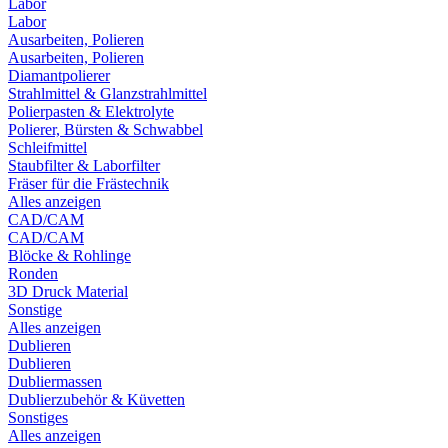
Labor
Labor
Ausarbeiten, Polieren
Ausarbeiten, Polieren
Diamantpolierer
Strahlmittel & Glanzstrahlmittel
Polierpasten & Elektrolyte
Polierer, Bürsten & Schwabbel
Schleifmittel
Staubfilter & Laborfilter
Fräser für die Frästechnik
Alles anzeigen
CAD/CAM
CAD/CAM
Blöcke & Rohlinge
Ronden
3D Druck Material
Sonstige
Alles anzeigen
Dublieren
Dublieren
Dubliermassen
Dublierzubehör & Küvetten
Sonstiges
Alles anzeigen