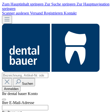
Zum Hauptinhalt springen
Zur Suche springen
Zur Hauptnavigation
springen
Scanner auslesen
Versand
Registrieren
Kontakt
Suchen
Anmelden
Ihr dental bauer Konto
Ihre E-Mail-Adresse