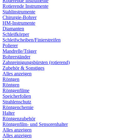
Rotierende Instrumente
Rotierende Instrumente
Stahlinstrumente
Chirurgie-Bohrer
HM-Instrumente
Diamanten
Schleifkörper
Schleifscheiben/Finierstreifen
Polierer
Mandrelle/Träger
Bohrerständer
Zahnreinigungsbürsten (rotierend)
Zubehör & Sonstiges
Alles anzeigen
Röntgen
Röntgen
Röntgenfilme
Speicherfolien
Strahlenschutz
Röntgenchemie
Halter
Röntgenzubehör
Röntgenfilm- und Sensorenhalter
Alles anzeigen
Alles anzeigen