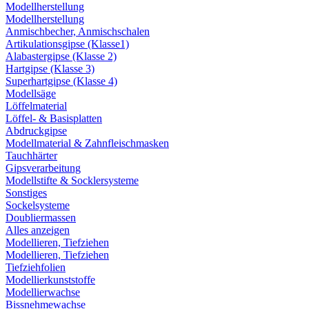
Modellherstellung
Modellherstellung
Anmischbecher, Anmischschalen
Artikulationsgipse (Klasse1)
Alabastergipse (Klasse 2)
Hartgipse (Klasse 3)
Superhartgipse (Klasse 4)
Modellsäge
Löffelmaterial
Löffel- & Basisplatten
Abdruckgipse
Modellmaterial & Zahnfleischmasken
Tauchhärter
Gipsverarbeitung
Modellstifte & Socklersysteme
Sonstiges
Sockelsysteme
Doubliermassen
Alles anzeigen
Modellieren, Tiefziehen
Modellieren, Tiefziehen
Tiefziehfolien
Modellierkunststoffe
Modellierwachse
Bissnehmewachse