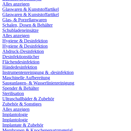
Alles anzeigen
Glaswaren & Kunststoffartikel
Glaswaren & Kunststoffartikel
Glas- & Porzellanwaren
Schalen, Dosen & Behälter
Schubladeneinsätze
Alles anzeigen
Hygiene & Desinfektion
Hygiene & Desinfektion
Abdruck-Desinfektion
Desinfektionstücher
Flächendesinfektion
Händedesinfektion
Instrumentenreinigung & -desinfektion
Maschinelle Aufbereitung
Sauganlagen- & Wasserlinienreinigung
Spender & Behälter
Sterilisation
Ultraschallbäder & Zubehör
Zubehör & Sonstiges
Alles anzeigen
Implantologie
Implantologie
Implantate & Zubehör
Membranen & Knochenersatzmaterial