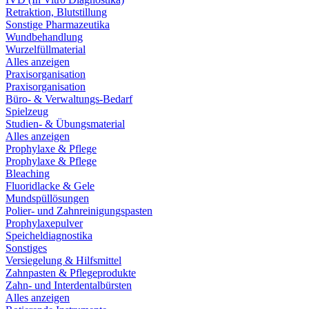
Retraktion, Blutstillung
Sonstige Pharmazeutika
Wundbehandlung
Wurzelfüllmaterial
Alles anzeigen
Praxisorganisation
Praxisorganisation
Büro- & Verwaltungs-Bedarf
Spielzeug
Studien- & Übungsmaterial
Alles anzeigen
Prophylaxe & Pflege
Prophylaxe & Pflege
Bleaching
Fluoridlacke & Gele
Mundspüllösungen
Polier- und Zahnreinigungspasten
Prophylaxepulver
Speicheldiagnostika
Sonstiges
Versiegelung & Hilfsmittel
Zahnpasten & Pflegeprodukte
Zahn- und Interdentalbürsten
Alles anzeigen