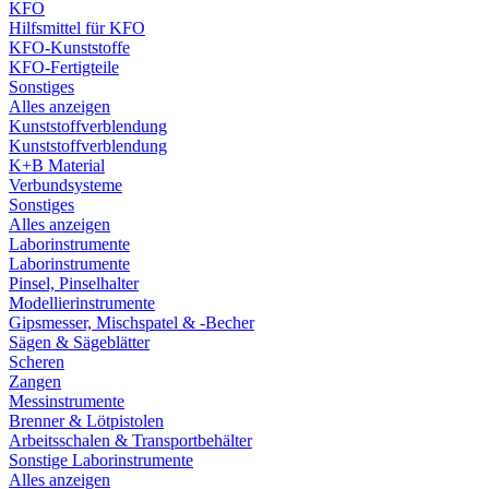
KFO
Hilfsmittel für KFO
KFO-Kunststoffe
KFO-Fertigteile
Sonstiges
Alles anzeigen
Kunststoffverblendung
Kunststoffverblendung
K+B Material
Verbundsysteme
Sonstiges
Alles anzeigen
Laborinstrumente
Laborinstrumente
Pinsel, Pinselhalter
Modellierinstrumente
Gipsmesser, Mischspatel & -Becher
Sägen & Sägeblätter
Scheren
Zangen
Messinstrumente
Brenner & Lötpistolen
Arbeitsschalen & Transportbehälter
Sonstige Laborinstrumente
Alles anzeigen