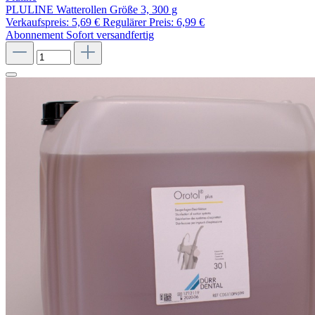
PLULINE Watterollen Größe 3, 300 g
Verkaufspreis:
5,69 €
Regulärer Preis:
6,99 €
Abonnement
Sofort versandfertig