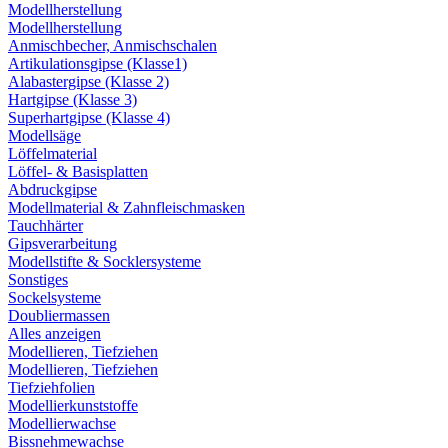
Modellherstellung
Modellherstellung
Anmischbecher, Anmischschalen
Artikulationsgipse (Klasse1)
Alabastergipse (Klasse 2)
Hartgipse (Klasse 3)
Superhartgipse (Klasse 4)
Modellsäge
Löffelmaterial
Löffel- & Basisplatten
Abdruckgipse
Modellmaterial & Zahnfleischmasken
Tauchhärter
Gipsverarbeitung
Modellstifte & Socklersysteme
Sonstiges
Sockelsysteme
Doubliermassen
Alles anzeigen
Modellieren, Tiefziehen
Modellieren, Tiefziehen
Tiefziehfolien
Modellierkunststoffe
Modellierwachse
Bissnehmewachse