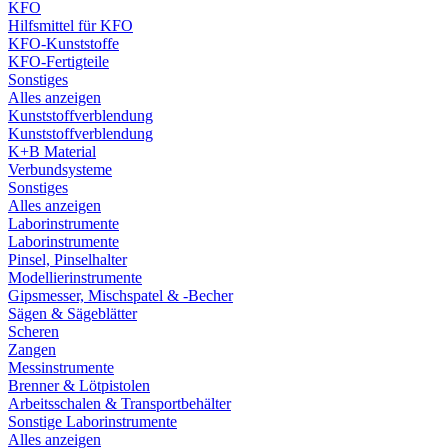
KFO
Hilfsmittel für KFO
KFO-Kunststoffe
KFO-Fertigteile
Sonstiges
Alles anzeigen
Kunststoffverblendung
Kunststoffverblendung
K+B Material
Verbundsysteme
Sonstiges
Alles anzeigen
Laborinstrumente
Laborinstrumente
Pinsel, Pinselhalter
Modellierinstrumente
Gipsmesser, Mischspatel & -Becher
Sägen & Sägeblätter
Scheren
Zangen
Messinstrumente
Brenner & Lötpistolen
Arbeitsschalen & Transportbehälter
Sonstige Laborinstrumente
Alles anzeigen