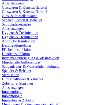
Alles anzeigen
Glaswaren & Kunststoffartikel
Glaswaren & Kunststoffartikel
Glas- & Porzellanwaren
Schalen, Dosen & Behälter
Schubladeneinsätze
Alles anzeigen
Hygiene & Desinfektion
Hygiene & Desinfektion
Abdruck-Desinfektion
Desinfektionstücher
Flächendesinfektion
Händedesinfektion
Instrumentenreinigung & -desinfektion
Maschinelle Aufbereitung
Sauganlagen- & Wasserlinienreinigung
Spender & Behälter
Sterilisation
Ultraschallbäder & Zubehör
Zubehör & Sonstiges
Alles anzeigen
Implantologie
Implantologie
Implantate & Zubehör
Membranen & Knochenersatzmaterial