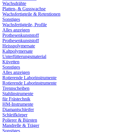
Wachsdrähte
Platten- & Gusswachse
Wachsfertigteile & Retentionen
Sonstiges
Wachsfertigteile, Profile
Alles anzeigen
Prothesenkunststoff
Prothesenkunststoff
Heisspolymersate
Kaltpolymersate
Unterfütterungsmaterial
Küvetten
Sonstiges
Alles anzeigen
Rotierende Laborinstrumente
Rotierende Laborinstrumente
Trennscheiben
Stahlinstrumente
für Frästechnik
HM-Instrumente
Diamantschleifer
Schleifkörper
Polierer & Bürsten
Mandrelle & Träger
Sonstiges