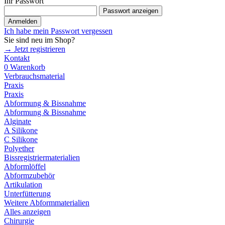
Ihr Passwort
Passwort anzeigen
Anmelden
Ich habe mein Passwort vergessen
Sie sind neu im Shop?
→ Jetzt registrieren
Kontakt
0
Warenkorb
Verbrauchsmaterial
Praxis
Praxis
Abformung & Bissnahme
Abformung & Bissnahme
Alginate
A Silikone
C Silikone
Polyether
Bissregistriermaterialien
Abformlöffel
Abformzubehör
Artikulation
Unterfütterung
Weitere Abformmaterialien
Alles anzeigen
Chirurgie