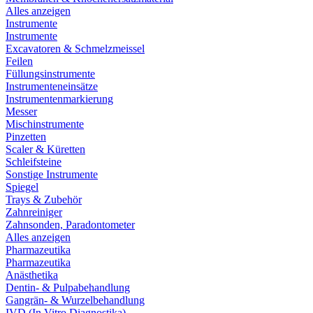
Alles anzeigen
Instrumente
Instrumente
Excavatoren & Schmelzmeissel
Feilen
Füllungsinstrumente
Instrumenteneinsätze
Instrumentenmarkierung
Messer
Mischinstrumente
Pinzetten
Scaler & Küretten
Schleifsteine
Sonstige Instrumente
Spiegel
Trays & Zubehör
Zahnreiniger
Zahnsonden, Paradontometer
Alles anzeigen
Pharmazeutika
Pharmazeutika
Anästhetika
Dentin- & Pulpabehandlung
Gangrän- & Wurzelbehandlung
IVD (In Vitro Diagnostika)