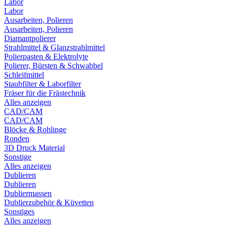
Labor
Labor
Ausarbeiten, Polieren
Ausarbeiten, Polieren
Diamantpolierer
Strahlmittel & Glanzstrahlmittel
Polierpasten & Elektrolyte
Polierer, Bürsten & Schwabbel
Schleifmittel
Staubfilter & Laborfilter
Fräser für die Frästechnik
Alles anzeigen
CAD/CAM
CAD/CAM
Blöcke & Rohlinge
Ronden
3D Druck Material
Sonstige
Alles anzeigen
Dublieren
Dublieren
Dubliermassen
Dublierzubehör & Küvetten
Sonstiges
Alles anzeigen