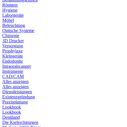
Röntgen
Hygiene
Laborgeräte
Möbel
Beleuchtung
Optische Systeme
Chirurgie
3D Drucker
Versorgung
Prophylaxe
Kleingeräte
Endodontie
Intraoralscanner
Instrumente
CAD/CAM
Alles anzeigen
Alles anzeigen
Dienstleistungen
Existenzgründung
Praxisplanung
Lookbook
Lookbook
Dentiland
Die Kieferchirurgen