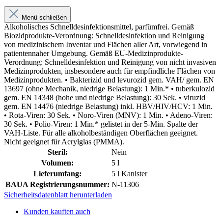
Menü schließen
Alkoholisches Schnelldesinfektionsmittel, parfümfrei. Gemäß
Biozidprodukte-Verordnung: Schnelldesinfektion und Reinigung
von medizinischem Inventar und Flächen aller Art, vorwiegend in
patientennaher Umgebung. Gemäß EU-Medizinprodukte-
Verordnung: Schnelldesinfektion und Reinigung von nicht invasiven
Medizinprodukten, insbesondere auch für empfindliche Flächen von
Medizinprodukten. • Bakterizid und levurozid gem. VAH/ gem. EN
13697 (ohne Mechanik, niedrige Belastung): 1 Min.* • tuberkulozid
gem. EN 14348 (hohe und niedrige Belastung): 30 Sek. • viruzid
gem. EN 14476 (niedrige Belastung) inkl. HBV/HIV/HCV: 1 Min.
• Rota-Viren: 30 Sek. • Noro-Viren (MNV): 1 Min. • Adeno-Viren:
30 Sek. • Polio-Viren: 1 Min.* gelistet in der 5-Min. Spalte der
VAH-Liste. Für alle alkoholbeständigen Oberflächen geeignet.
Nicht geeignet für Acrylglas (PMMA).
Steril:
Nein
Volumen:
5 l
Lieferumfang:
5 l Kanister
BAUA Registrierungsnummer:
N-11306
Sicherheitsdatenblatt herunterladen
Kunden kauften auch