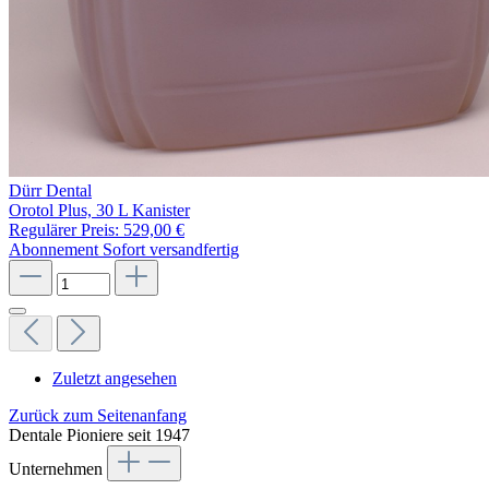
Dürr Dental
Orotol Plus, 30 L Kanister
Regulärer Preis:
529,00 €
Abonnement
Sofort versandfertig
Zuletzt angesehen
Zurück zum Seitenanfang
Dentale Pioniere seit 1947
Unternehmen