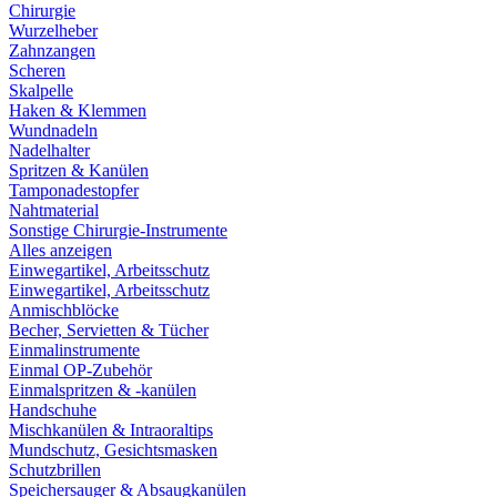
Chirurgie
Wurzelheber
Zahnzangen
Scheren
Skalpelle
Haken & Klemmen
Wundnadeln
Nadelhalter
Spritzen & Kanülen
Tamponadestopfer
Nahtmaterial
Sonstige Chirurgie-Instrumente
Alles anzeigen
Einwegartikel, Arbeitsschutz
Einwegartikel, Arbeitsschutz
Anmischblöcke
Becher, Servietten & Tücher
Einmalinstrumente
Einmal OP-Zubehör
Einmalspritzen & -kanülen
Handschuhe
Mischkanülen & Intraoraltips
Mundschutz, Gesichtsmasken
Schutzbrillen
Speichersauger & Absaugkanülen