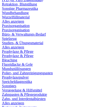
Retraktion, Blutstillung
Sonstige Pharmazeutika
Wundbehandlung
Wurzelfüllmaterial
Alles anzeigen
Praxisorganisation
Praxisorganisation
Büro- & Verwaltungs-Bedarf
Spielzeug
Studien- & Übungsmaterial
Alles anzeigen
Prophylaxe & Pflege
Prophylaxe & Pflege
Bleaching
Fluoridlacke & Gele
Mundspüllösungen
Polier- und Zahnreinigungspasten
Prophylaxepulver
Speicheldiagnostika
Sonstiges
Versiegelung & Hilfsmittel
Zahnpasten & Pflegeprodukte
Zahn- und Interdentalbürsten
Alles anzeigen