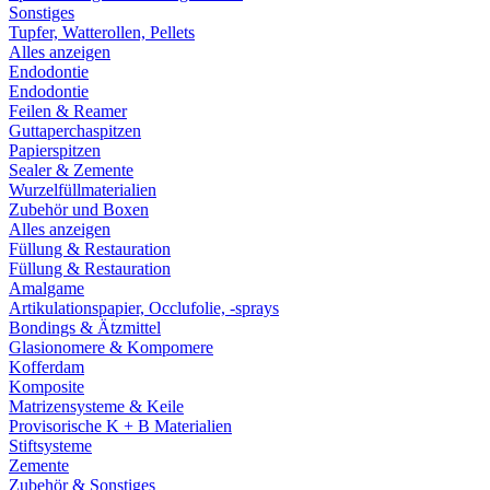
Sonstiges
Tupfer, Watterollen, Pellets
Alles anzeigen
Endodontie
Endodontie
Feilen & Reamer
Guttaperchaspitzen
Papierspitzen
Sealer & Zemente
Wurzelfüllmaterialien
Zubehör und Boxen
Alles anzeigen
Füllung & Restauration
Füllung & Restauration
Amalgame
Artikulationspapier, Occlufolie, -sprays
Bondings & Ätzmittel
Glasionomere & Kompomere
Kofferdam
Komposite
Matrizensysteme & Keile
Provisorische K + B Materialien
Stiftsysteme
Zemente
Zubehör & Sonstiges