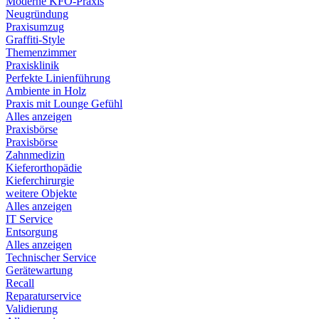
Moderne KFO-Praxis
Neugründung
Praxisumzug
Graffiti-Style
Themenzimmer
Praxisklinik
Perfekte Linienführung
Ambiente in Holz
Praxis mit Lounge Gefühl
Alles anzeigen
Praxisbörse
Praxisbörse
Zahnmedizin
Kieferorthopädie
Kieferchirurgie
weitere Objekte
Alles anzeigen
IT Service
Entsorgung
Alles anzeigen
Technischer Service
Gerätewartung
Recall
Reparaturservice
Validierung