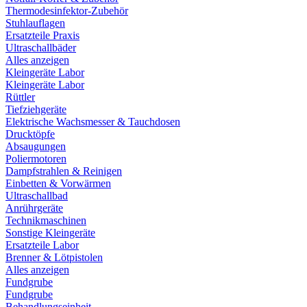
Thermodesinfektor-Zubehör
Stuhlauflagen
Ersatzteile Praxis
Ultraschallbäder
Alles anzeigen
Kleingeräte Labor
Kleingeräte Labor
Rüttler
Tiefziehgeräte
Elektrische Wachsmesser & Tauchdosen
Drucktöpfe
Absaugungen
Poliermotoren
Dampfstrahlen & Reinigen
Einbetten & Vorwärmen
Ultraschallbad
Anrührgeräte
Technikmaschinen
Sonstige Kleingeräte
Ersatzteile Labor
Brenner & Lötpistolen
Alles anzeigen
Fundgrube
Fundgrube
Behandlungseinheit