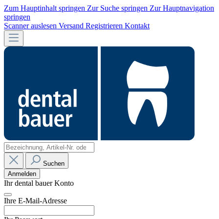
Zum Hauptinhalt springen
Zur Suche springen
Zur Hauptnavigation
springen
Scanner auslesen
Versand
Registrieren
Kontakt
Suchen
Anmelden
Ihr dental bauer Konto
Ihre E-Mail-Adresse