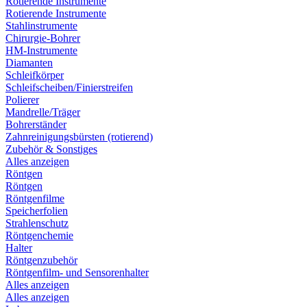
Rotierende Instrumente
Rotierende Instrumente
Stahlinstrumente
Chirurgie-Bohrer
HM-Instrumente
Diamanten
Schleifkörper
Schleifscheiben/Finierstreifen
Polierer
Mandrelle/Träger
Bohrerständer
Zahnreinigungsbürsten (rotierend)
Zubehör & Sonstiges
Alles anzeigen
Röntgen
Röntgen
Röntgenfilme
Speicherfolien
Strahlenschutz
Röntgenchemie
Halter
Röntgenzubehör
Röntgenfilm- und Sensorenhalter
Alles anzeigen
Alles anzeigen