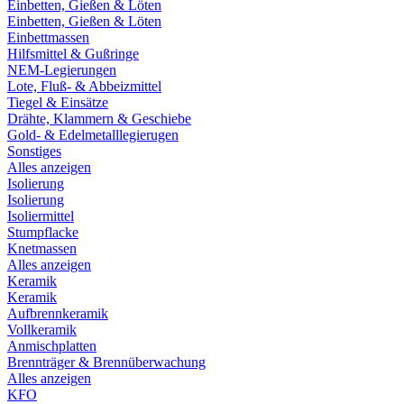
Einbetten, Gießen & Löten
Einbetten, Gießen & Löten
Einbettmassen
Hilfsmittel & Gußringe
NEM-Legierungen
Lote, Fluß- & Abbeizmittel
Tiegel & Einsätze
Drähte, Klammern & Geschiebe
Gold- & Edelmetalllegierugen
Sonstiges
Alles anzeigen
Isolierung
Isolierung
Isoliermittel
Stumpflacke
Knetmassen
Alles anzeigen
Keramik
Keramik
Aufbrennkeramik
Vollkeramik
Anmischplatten
Brennträger & Brennüberwachung
Alles anzeigen
KFO