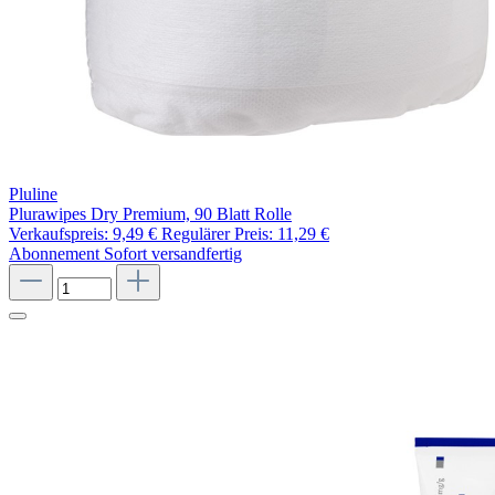
Pluline
Plurawipes Dry Premium, 90 Blatt Rolle
Verkaufspreis:
9,49 €
Regulärer Preis:
11,29 €
Abonnement
Sofort versandfertig