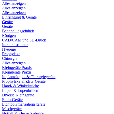
Alles anzeigen
Alles anzeigen
Alles anzeigen
Einrichtung & Geräte
Geräte
Geräte
Behandlungseinheit
Röntgen
CAD/CAM und 3D-Druck
Intraoralscanner
Hygiene
Prophylaxe
Chirurgie
Alles anzeigen
Kleingeräte Praxis
Kleingeräte Praxis
Implantologie- & Chirurgiegeräte
Prophylaxe & ZEG-Geräte
Hand- & Winkelstücke
Lupen & Lupenbrillen
Diverse Kleingeräte
Endo-Geräte
Lichtpolymerisationsgeräte
Mischgeräte
Notfall-Koffer & Zubehör