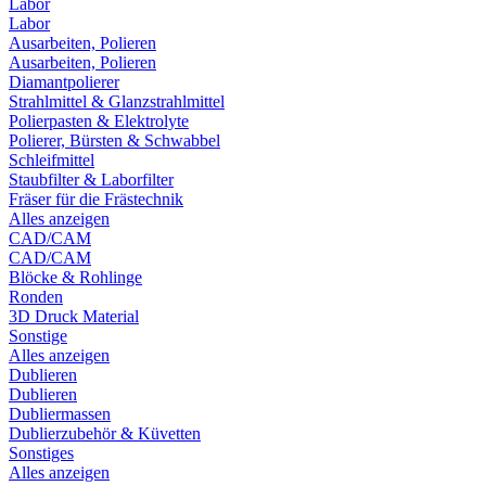
Labor
Labor
Ausarbeiten, Polieren
Ausarbeiten, Polieren
Diamantpolierer
Strahlmittel & Glanzstrahlmittel
Polierpasten & Elektrolyte
Polierer, Bürsten & Schwabbel
Schleifmittel
Staubfilter & Laborfilter
Fräser für die Frästechnik
Alles anzeigen
CAD/CAM
CAD/CAM
Blöcke & Rohlinge
Ronden
3D Druck Material
Sonstige
Alles anzeigen
Dublieren
Dublieren
Dubliermassen
Dublierzubehör & Küvetten
Sonstiges
Alles anzeigen