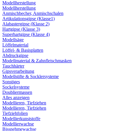
Modellherstellung
Modellherstellung
Anmischbecher, Anmischschalen
Artikulationsgipse (Klasse1)
Alabastergipse (Klasse 2)
Hartgipse (Klasse 3)
Superhartgipse (Klasse 4)
Modellsäge
Löffelmaterial
Löffel- & Basisplatten
Abdruckgipse
Modellmaterial & Zahnfleischmasken
Tauchhärter
Gipsverarbeitung
Modellstifte & Socklersysteme
Sonstiges
Sockelsysteme
Doubliermassen
Alles anzeigen
Modellieren, Tiefziehen
Modellieren, Tiefziehen
Tiefziehfolien
Modellierkunststoffe
Modellierwachse
Bissnehmewachse