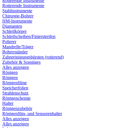
Rotierende Instrumente
Rotierende Instrumente
Stahlinstrumente
Chirurgie-Bohrer
HM-Instrumente
Diamanten
Schleifkörper
Schleifscheiben/Finierstreifen
Polierer
Mandrelle/Träger
Bohrerständer
Zahnreinigungsbürsten (rotierend)
Zubehör & Sonstiges
Alles anzeigen
Röntgen
Röntgen
Röntgenfilme
Speicherfolien
Strahlenschutz
Röntgenchemie
Halter
Röntgenzubehör
Röntgenfilm- und Sensorenhalter
Alles anzeigen
Alles anzeigen