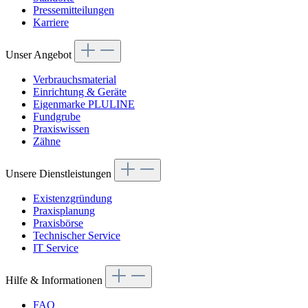
Pressemitteilungen
Karriere
Unser Angebot
Verbrauchsmaterial
Einrichtung & Geräte
Eigenmarke PLULINE
Fundgrube
Praxiswissen
Zähne
Unsere Dienstleistungen
Existenzgründung
Praxisplanung
Praxisbörse
Technischer Service
IT Service
Hilfe & Informationen
FAQ