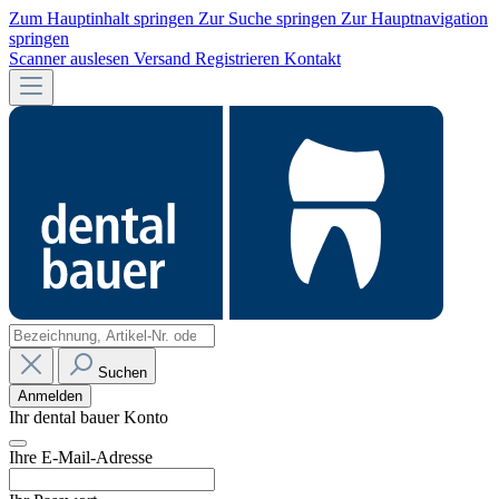
Zum Hauptinhalt springen
Zur Suche springen
Zur Hauptnavigation
springen
Scanner auslesen
Versand
Registrieren
Kontakt
Suchen
Anmelden
Ihr dental bauer Konto
Ihre E-Mail-Adresse