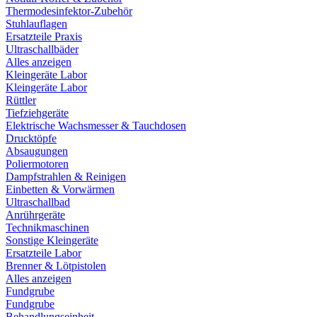
Thermodesinfektor-Zubehör
Stuhlauflagen
Ersatzteile Praxis
Ultraschallbäder
Alles anzeigen
Kleingeräte Labor
Kleingeräte Labor
Rüttler
Tiefziehgeräte
Elektrische Wachsmesser & Tauchdosen
Drucktöpfe
Absaugungen
Poliermotoren
Dampfstrahlen & Reinigen
Einbetten & Vorwärmen
Ultraschallbad
Anrührgeräte
Technikmaschinen
Sonstige Kleingeräte
Ersatzteile Labor
Brenner & Lötpistolen
Alles anzeigen
Fundgrube
Fundgrube
Behandlungseinheit