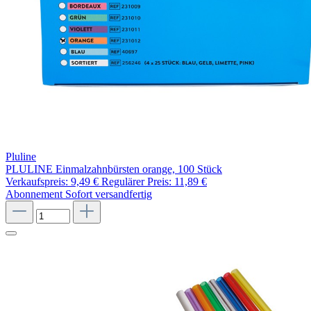
Pluline
PLULINE Einmalzahnbürsten orange, 100 Stück
Verkaufspreis:
9,49 €
Regulärer Preis:
11,89 €
Abonnement
Sofort versandfertig