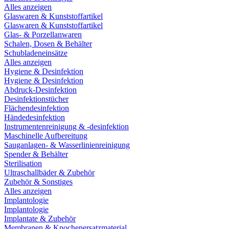
Alles anzeigen
Glaswaren & Kunststoffartikel
Glaswaren & Kunststoffartikel
Glas- & Porzellanwaren
Schalen, Dosen & Behälter
Schubladeneinsätze
Alles anzeigen
Hygiene & Desinfektion
Hygiene & Desinfektion
Abdruck-Desinfektion
Desinfektionstücher
Flächendesinfektion
Händedesinfektion
Instrumentenreinigung & -desinfektion
Maschinelle Aufbereitung
Sauganlagen- & Wasserlinienreinigung
Spender & Behälter
Sterilisation
Ultraschallbäder & Zubehör
Zubehör & Sonstiges
Alles anzeigen
Implantologie
Implantologie
Implantate & Zubehör
Membranen & Knochenersatzmaterial