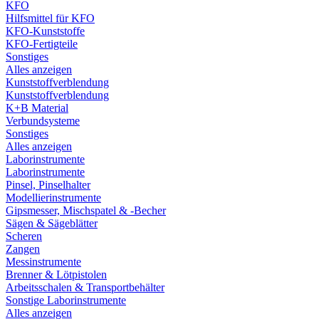
KFO
Hilfsmittel für KFO
KFO-Kunststoffe
KFO-Fertigteile
Sonstiges
Alles anzeigen
Kunststoffverblendung
Kunststoffverblendung
K+B Material
Verbundsysteme
Sonstiges
Alles anzeigen
Laborinstrumente
Laborinstrumente
Pinsel, Pinselhalter
Modellierinstrumente
Gipsmesser, Mischspatel & -Becher
Sägen & Sägeblätter
Scheren
Zangen
Messinstrumente
Brenner & Lötpistolen
Arbeitsschalen & Transportbehälter
Sonstige Laborinstrumente
Alles anzeigen