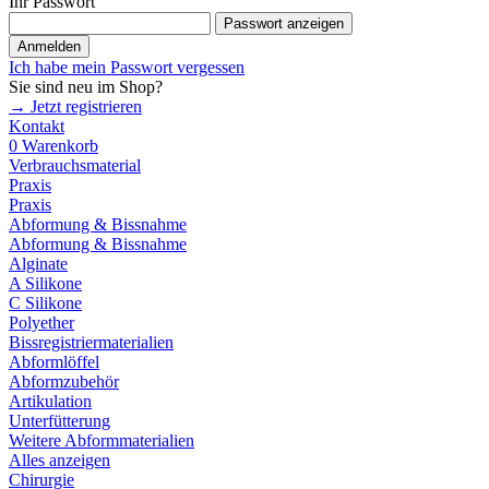
Ihr Passwort
Passwort anzeigen
Anmelden
Ich habe mein Passwort vergessen
Sie sind neu im Shop?
→ Jetzt registrieren
Kontakt
0
Warenkorb
Verbrauchsmaterial
Praxis
Praxis
Abformung & Bissnahme
Abformung & Bissnahme
Alginate
A Silikone
C Silikone
Polyether
Bissregistriermaterialien
Abformlöffel
Abformzubehör
Artikulation
Unterfütterung
Weitere Abformmaterialien
Alles anzeigen
Chirurgie