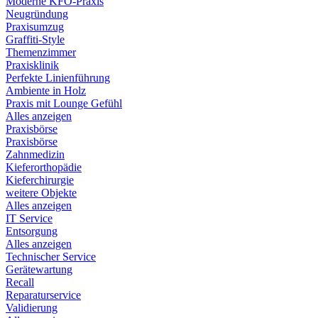
Moderne KFO-Praxis
Neugründung
Praxisumzug
Graffiti-Style
Themenzimmer
Praxisklinik
Perfekte Linienführung
Ambiente in Holz
Praxis mit Lounge Gefühl
Alles anzeigen
Praxisbörse
Praxisbörse
Zahnmedizin
Kieferorthopädie
Kieferchirurgie
weitere Objekte
Alles anzeigen
IT Service
Entsorgung
Alles anzeigen
Technischer Service
Gerätewartung
Recall
Reparaturservice
Validierung