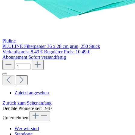
Pluline
PLULINE Filterpapier 36 x 28 cm grün, 250 Stück
Verkaufspreis:
8,49 €
Regulärer Preis:
10,49 €
Abonnement
Sofort versandfertig
Zuletzt angesehen
Zurück zum Seitenanfang
Dentale Pioniere seit 1947
Unternehmen
Wer wir sind
Standorte