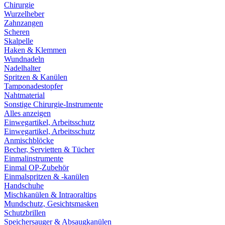
Chirurgie
Wurzelheber
Zahnzangen
Scheren
Skalpelle
Haken & Klemmen
Wundnadeln
Nadelhalter
Spritzen & Kanülen
Tamponadestopfer
Nahtmaterial
Sonstige Chirurgie-Instrumente
Alles anzeigen
Einwegartikel, Arbeitsschutz
Einwegartikel, Arbeitsschutz
Anmischblöcke
Becher, Servietten & Tücher
Einmalinstrumente
Einmal OP-Zubehör
Einmalspritzen & -kanülen
Handschuhe
Mischkanülen & Intraoraltips
Mundschutz, Gesichtsmasken
Schutzbrillen
Speichersauger & Absaugkanülen