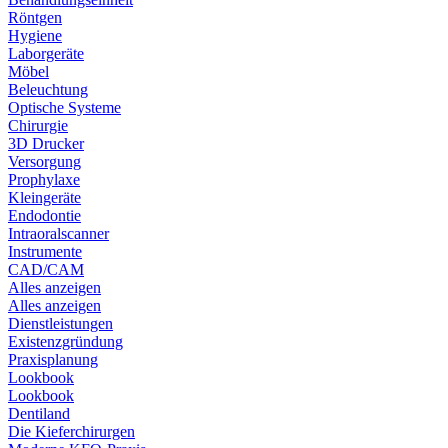
Röntgen
Hygiene
Laborgeräte
Möbel
Beleuchtung
Optische Systeme
Chirurgie
3D Drucker
Versorgung
Prophylaxe
Kleingeräte
Endodontie
Intraoralscanner
Instrumente
CAD/CAM
Alles anzeigen
Alles anzeigen
Dienstleistungen
Existenzgründung
Praxisplanung
Lookbook
Lookbook
Dentiland
Die Kieferchirurgen