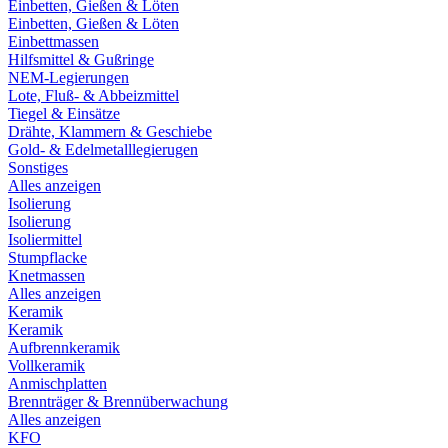
Einbetten, Gießen & Löten
Einbetten, Gießen & Löten
Einbettmassen
Hilfsmittel & Gußringe
NEM-Legierungen
Lote, Fluß- & Abbeizmittel
Tiegel & Einsätze
Drähte, Klammern & Geschiebe
Gold- & Edelmetalllegierugen
Sonstiges
Alles anzeigen
Isolierung
Isolierung
Isoliermittel
Stumpflacke
Knetmassen
Alles anzeigen
Keramik
Keramik
Aufbrennkeramik
Vollkeramik
Anmischplatten
Brennträger & Brennüberwachung
Alles anzeigen
KFO