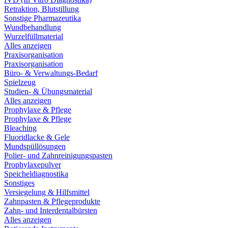
Retraktion, Blutstillung
Sonstige Pharmazeutika
Wundbehandlung
Wurzelfüllmaterial
Alles anzeigen
Praxisorganisation
Praxisorganisation
Büro- & Verwaltungs-Bedarf
Spielzeug
Studien- & Übungsmaterial
Alles anzeigen
Prophylaxe & Pflege
Prophylaxe & Pflege
Bleaching
Fluoridlacke & Gele
Mundspüllösungen
Polier- und Zahnreinigungspasten
Prophylaxepulver
Speicheldiagnostika
Sonstiges
Versiegelung & Hilfsmittel
Zahnpasten & Pflegeprodukte
Zahn- und Interdentalbürsten
Alles anzeigen