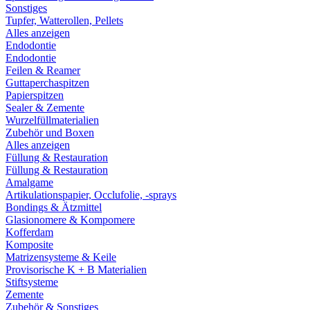
Sonstiges
Tupfer, Watterollen, Pellets
Alles anzeigen
Endodontie
Endodontie
Feilen & Reamer
Guttaperchaspitzen
Papierspitzen
Sealer & Zemente
Wurzelfüllmaterialien
Zubehör und Boxen
Alles anzeigen
Füllung & Restauration
Füllung & Restauration
Amalgame
Artikulationspapier, Occlufolie, -sprays
Bondings & Ätzmittel
Glasionomere & Kompomere
Kofferdam
Komposite
Matrizensysteme & Keile
Provisorische K + B Materialien
Stiftsysteme
Zemente
Zubehör & Sonstiges