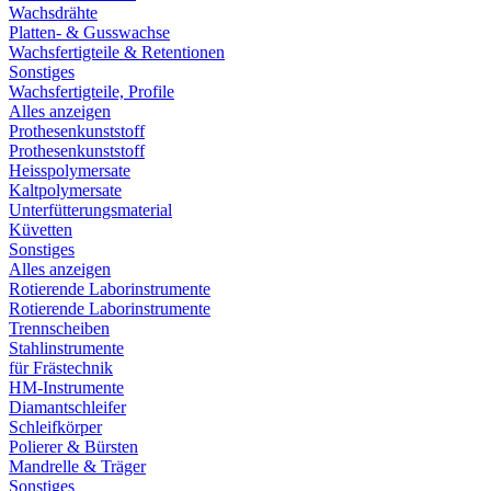
Wachsdrähte
Platten- & Gusswachse
Wachsfertigteile & Retentionen
Sonstiges
Wachsfertigteile, Profile
Alles anzeigen
Prothesenkunststoff
Prothesenkunststoff
Heisspolymersate
Kaltpolymersate
Unterfütterungsmaterial
Küvetten
Sonstiges
Alles anzeigen
Rotierende Laborinstrumente
Rotierende Laborinstrumente
Trennscheiben
Stahlinstrumente
für Frästechnik
HM-Instrumente
Diamantschleifer
Schleifkörper
Polierer & Bürsten
Mandrelle & Träger
Sonstiges