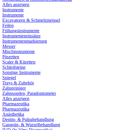
Alles anzeigen
Instrumente
Instrumente
Excavatoren & Schmelzmeissel
Feilen
Füllungsinstrumente
Instrumenteneinsätze
Instrumentenmarkierung
Messer
Mischinstrumente
Pinzetten
Scaler & Küretten
Schleifsteine
Sonstige Instrumente
Spiegel
Trays & Zubehör
Zahnreiniger
Zahnsonden, Paradontometer
Alles anzeigen
Pharmazeutika
Pharmazeutika
Anästhetika
Dentin- & Pulpabehandlung
Gangrän- & Wurzelbehandlung
IVD (In Vitro Diagnostika)