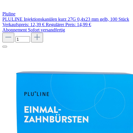
Pluline
PLULINE Injektionskanülen kurz 27G 0,4x23 mm gelb, 100 Stück
Verkaufspreis:
12,39 €
Regulärer Preis:
14,99 €
Abonnement
Sofort versandfertig