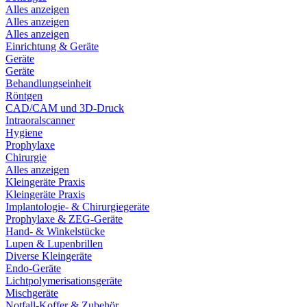
Alles anzeigen
Alles anzeigen
Alles anzeigen
Einrichtung & Geräte
Geräte
Geräte
Behandlungseinheit
Röntgen
CAD/CAM und 3D-Druck
Intraoralscanner
Hygiene
Prophylaxe
Chirurgie
Alles anzeigen
Kleingeräte Praxis
Kleingeräte Praxis
Implantologie- & Chirurgiegeräte
Prophylaxe & ZEG-Geräte
Hand- & Winkelstücke
Lupen & Lupenbrillen
Diverse Kleingeräte
Endo-Geräte
Lichtpolymerisationsgeräte
Mischgeräte
Notfall-Koffer & Zubehör