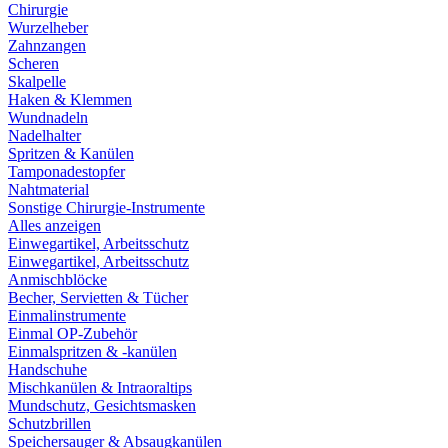
Chirurgie
Wurzelheber
Zahnzangen
Scheren
Skalpelle
Haken & Klemmen
Wundnadeln
Nadelhalter
Spritzen & Kanülen
Tamponadestopfer
Nahtmaterial
Sonstige Chirurgie-Instrumente
Alles anzeigen
Einwegartikel, Arbeitsschutz
Einwegartikel, Arbeitsschutz
Anmischblöcke
Becher, Servietten & Tücher
Einmalinstrumente
Einmal OP-Zubehör
Einmalspritzen & -kanülen
Handschuhe
Mischkanülen & Intraoraltips
Mundschutz, Gesichtsmasken
Schutzbrillen
Speichersauger & Absaugkanülen