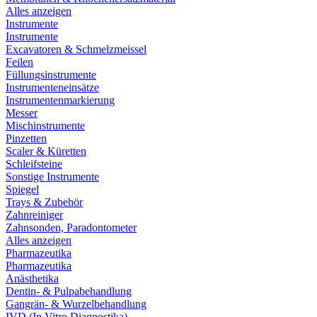
Alles anzeigen
Instrumente
Instrumente
Excavatoren & Schmelzmeissel
Feilen
Füllungsinstrumente
Instrumenteneinsätze
Instrumentenmarkierung
Messer
Mischinstrumente
Pinzetten
Scaler & Küretten
Schleifsteine
Sonstige Instrumente
Spiegel
Trays & Zubehör
Zahnreiniger
Zahnsonden, Paradontometer
Alles anzeigen
Pharmazeutika
Pharmazeutika
Anästhetika
Dentin- & Pulpabehandlung
Gangrän- & Wurzelbehandlung
IVD (In Vitro Diagnostika)