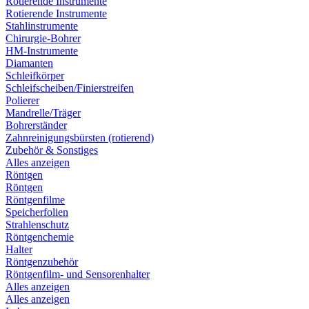
Rotierende Instrumente
Rotierende Instrumente
Stahlinstrumente
Chirurgie-Bohrer
HM-Instrumente
Diamanten
Schleifkörper
Schleifscheiben/Finierstreifen
Polierer
Mandrelle/Träger
Bohrerständer
Zahnreinigungsbürsten (rotierend)
Zubehör & Sonstiges
Alles anzeigen
Röntgen
Röntgen
Röntgenfilme
Speicherfolien
Strahlenschutz
Röntgenchemie
Halter
Röntgenzubehör
Röntgenfilm- und Sensorenhalter
Alles anzeigen
Alles anzeigen