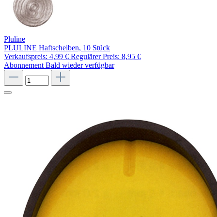
Pluline
PLULINE Haftscheiben, 10 Stück
Verkaufspreis:
4,99 €
Regulärer Preis:
8,95 €
Abonnement
Bald wieder verfügbar