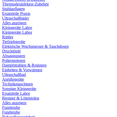
Thermodesinfektor-Zubehör
Stuhlauflagen
Ersatzteile Praxis
Ultraschallbäder
Alles anzeigen
Kleingeräte Labor
Kleingeräte Labor
Rüttler
Tiefziehgeräte
Elektrische Wachsmesser & Tauchdosen
Drucktöpfe
Absaugungen
Poliermotoren
Dampfstrahlen & Reinigen
Einbetten & Vorwärmen
Ultraschallbad
Anrührgeräte
Technikmaschinen
Sonstige Kleingeräte
Ersatzteile Labor
Brenner & Lötpistolen
Alles anzeigen
Fundgrube
Fundgrube
Behandlungseinheit