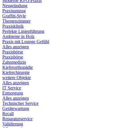
Moderne KFO-Praxis
Neugründung
Praxisumzug
Graffiti-Style
Themenzimmer
Praxisklinik
Perfekte Linienführung
Ambiente in Holz
Praxis mit Lounge Gefühl
Alles anzeigen
Praxisbörse
Praxisbörse
Zahnmedizin
Kieferorthopädie
Kieferchirurgie
weitere Objekte
Alles anzeigen
IT Service
Entsorgung
Alles anzeigen
Technischer Service
Gerätewartung
Recall
Reparaturservice
Validierung