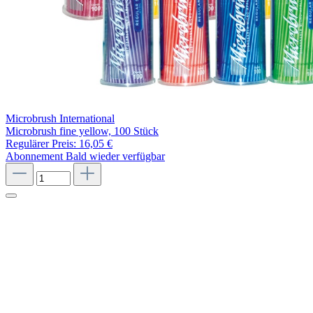
Microbrush International
Microbrush fine yellow, 100 Stück
Regulärer Preis:
16,05 €
Abonnement
Bald wieder verfügbar