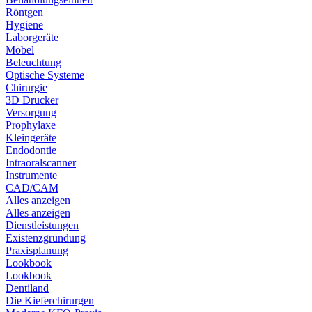
Röntgen
Hygiene
Laborgeräte
Möbel
Beleuchtung
Optische Systeme
Chirurgie
3D Drucker
Versorgung
Prophylaxe
Kleingeräte
Endodontie
Intraoralscanner
Instrumente
CAD/CAM
Alles anzeigen
Alles anzeigen
Dienstleistungen
Existenzgründung
Praxisplanung
Lookbook
Lookbook
Dentiland
Die Kieferchirurgen