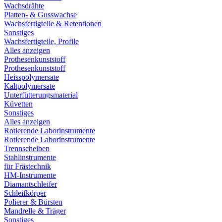
Wachsdrähte
Platten- & Gusswachse
Wachsfertigteile & Retentionen
Sonstiges
Wachsfertigteile, Profile
Alles anzeigen
Prothesenkunststoff
Prothesenkunststoff
Heisspolymersate
Kaltpolymersate
Unterfütterungsmaterial
Küvetten
Sonstiges
Alles anzeigen
Rotierende Laborinstrumente
Rotierende Laborinstrumente
Trennscheiben
Stahlinstrumente
für Frästechnik
HM-Instrumente
Diamantschleifer
Schleifkörper
Polierer & Bürsten
Mandrelle & Träger
Sonstiges