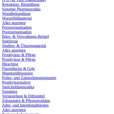
Retraktion, Blutstillung
Sonstige Pharmazeutika
Wundbehandlung
Wurzelfüllmaterial
Alles anzeigen
Praxisorganisation
Praxisorganisation
Büro- & Verwaltungs-Bedarf
Spielzeug
Studien- & Übungsmaterial
Alles anzeigen
Prophylaxe & Pflege
Prophylaxe & Pflege
Bleaching
Fluoridlacke & Gele
Mundspüllösungen
Polier- und Zahnreinigungspasten
Prophylaxepulver
Speicheldiagnostika
Sonstiges
Versiegelung & Hilfsmittel
Zahnpasten & Pflegeprodukte
Zahn- und Interdentalbürsten
Alles anzeigen