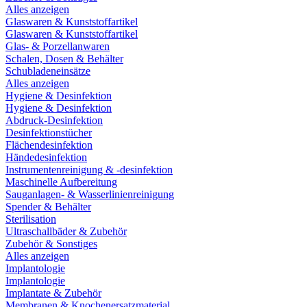
Alles anzeigen
Glaswaren & Kunststoffartikel
Glaswaren & Kunststoffartikel
Glas- & Porzellanwaren
Schalen, Dosen & Behälter
Schubladeneinsätze
Alles anzeigen
Hygiene & Desinfektion
Hygiene & Desinfektion
Abdruck-Desinfektion
Desinfektionstücher
Flächendesinfektion
Händedesinfektion
Instrumentenreinigung & -desinfektion
Maschinelle Aufbereitung
Sauganlagen- & Wasserlinienreinigung
Spender & Behälter
Sterilisation
Ultraschallbäder & Zubehör
Zubehör & Sonstiges
Alles anzeigen
Implantologie
Implantologie
Implantate & Zubehör
Membranen & Knochenersatzmaterial