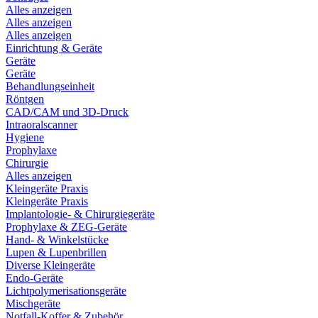
Alles anzeigen
Alles anzeigen
Alles anzeigen
Einrichtung & Geräte
Geräte
Geräte
Behandlungseinheit
Röntgen
CAD/CAM und 3D-Druck
Intraoralscanner
Hygiene
Prophylaxe
Chirurgie
Alles anzeigen
Kleingeräte Praxis
Kleingeräte Praxis
Implantologie- & Chirurgiegeräte
Prophylaxe & ZEG-Geräte
Hand- & Winkelstücke
Lupen & Lupenbrillen
Diverse Kleingeräte
Endo-Geräte
Lichtpolymerisationsgeräte
Mischgeräte
Notfall-Koffer & Zubehör