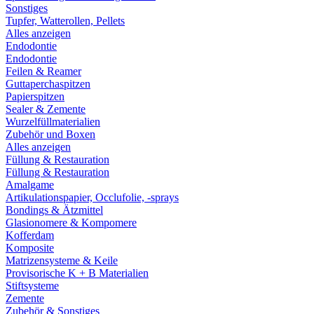
Sonstiges
Tupfer, Watterollen, Pellets
Alles anzeigen
Endodontie
Endodontie
Feilen & Reamer
Guttaperchaspitzen
Papierspitzen
Sealer & Zemente
Wurzelfüllmaterialien
Zubehör und Boxen
Alles anzeigen
Füllung & Restauration
Füllung & Restauration
Amalgame
Artikulationspapier, Occlufolie, -sprays
Bondings & Ätzmittel
Glasionomere & Kompomere
Kofferdam
Komposite
Matrizensysteme & Keile
Provisorische K + B Materialien
Stiftsysteme
Zemente
Zubehör & Sonstiges