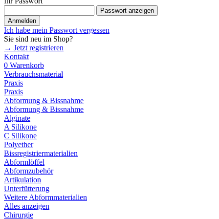
Ihr Passwort
Passwort anzeigen
Anmelden
Ich habe mein Passwort vergessen
Sie sind neu im Shop?
→ Jetzt registrieren
Kontakt
0
Warenkorb
Verbrauchsmaterial
Praxis
Praxis
Abformung & Bissnahme
Abformung & Bissnahme
Alginate
A Silikone
C Silikone
Polyether
Bissregistriermaterialien
Abformlöffel
Abformzubehör
Artikulation
Unterfütterung
Weitere Abformmaterialien
Alles anzeigen
Chirurgie