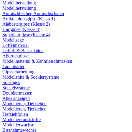
Modellherstellung
Modellherstellung
Anmischbecher, Anmischschalen
Artikulationsgipse (Klasse1)
Alabastergipse (Klasse 2)
Hartgipse (Klasse 3)
Superhartgipse (Klasse 4)
Modellsäge
Löffelmaterial
Löffel- & Basisplatten
Abdruckgipse
Modellmaterial & Zahnfleischmasken
Tauchhärter
Gipsverarbeitung
Modellstifte & Socklersysteme
Sonstiges
Sockelsysteme
Doubliermassen
Alles anzeigen
Modellieren, Tiefziehen
Modellieren, Tiefziehen
Tiefziehfolien
Modellierkunststoffe
Modellierwachse
Bissnehmewachse