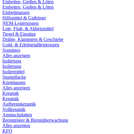
Einbetten, Gießen & Löten
Einbetten, Gießen & Löten
Einbettmassen
Hilfsmittel & Gußringe
NEM-Legierungen
Lote, Fluß- & Abbeizmittel
Tiegel & Einsätze
Drähte, Klammern & Geschiebe
Gold- & Edelmetalllegierugen
Sonstiges
Alles anzeigen
Isolierung
Isolierung
Isoliermittel
Stumpflacke
Knetmassen
Alles anzeigen
Keramik
Keramik
Aufbrennkeramik
Vollkeramik
Anmischplatten
Brennträger & Brennüberwachung
Alles anzeigen
KFO