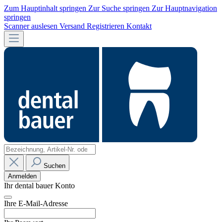
Zum Hauptinhalt springen
Zur Suche springen
Zur Hauptnavigation
springen
Scanner auslesen
Versand
Registrieren
Kontakt
Suchen
Anmelden
Ihr dental bauer Konto
Ihre E-Mail-Adresse