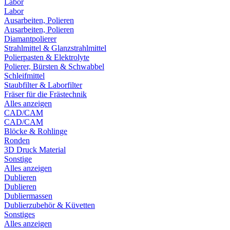
Labor
Labor
Ausarbeiten, Polieren
Ausarbeiten, Polieren
Diamantpolierer
Strahlmittel & Glanzstrahlmittel
Polierpasten & Elektrolyte
Polierer, Bürsten & Schwabbel
Schleifmittel
Staubfilter & Laborfilter
Fräser für die Frästechnik
Alles anzeigen
CAD/CAM
CAD/CAM
Blöcke & Rohlinge
Ronden
3D Druck Material
Sonstige
Alles anzeigen
Dublieren
Dublieren
Dubliermassen
Dublierzubehör & Küvetten
Sonstiges
Alles anzeigen