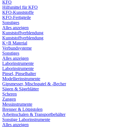
KFO
Hilfsmittel für KFO
KFO-Kunststoffe
KFO-Fertigteile
Sonstiges
Alles anzeigen
Kunststoffverblendung
Kunststoffverblendung
K+B Material
Verbundsysteme
Sonstiges
Alles anzeigen
Laborinstrumente
Laborinstrumente
Pinsel, Pinselhalter
Modellierinstrumente
Gipsmesser, Mischspatel & -Becher
Sägen & Sägeblätter
Scheren
Zangen
Messinstrumente
Brenner & Lötpistolen
Arbeitsschalen & Transportbehälter
Sonstige Laborinstrumente
Alles anzeigen