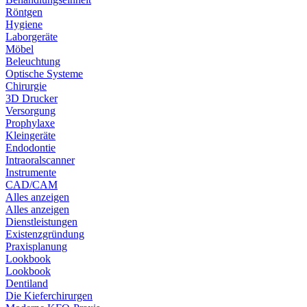
Röntgen
Hygiene
Laborgeräte
Möbel
Beleuchtung
Optische Systeme
Chirurgie
3D Drucker
Versorgung
Prophylaxe
Kleingeräte
Endodontie
Intraoralscanner
Instrumente
CAD/CAM
Alles anzeigen
Alles anzeigen
Dienstleistungen
Existenzgründung
Praxisplanung
Lookbook
Lookbook
Dentiland
Die Kieferchirurgen