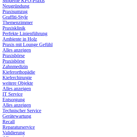
Moderne KFO-Praxis
Neugründung
Praxisumzug
Graffiti-Style
Themenzimmer
Praxisklinik
Perfekte Linienführung
Ambiente in Holz
Praxis mit Lounge Gefühl
Alles anzeigen
Praxisbörse
Praxisbörse
Zahnmedizin
Kieferorthopädie
Kieferchirurgie
weitere Objekte
Alles anzeigen
IT Service
Entsorgung
Alles anzeigen
Technischer Service
Gerätewartung
Recall
Reparaturservice
Validierung