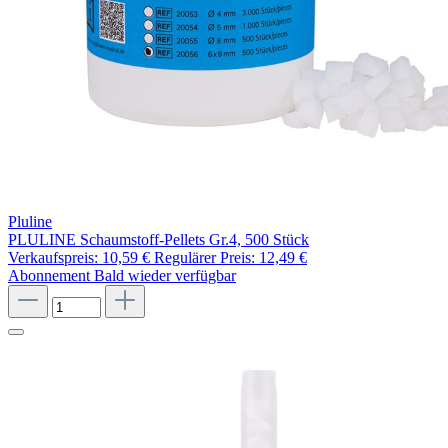
Pluline
PLULINE Schaumstoff-Pellets Gr.4, 500 Stück
Verkaufspreis:
10,59 €
Regulärer Preis:
12,49 €
Abonnement
Bald wieder verfügbar