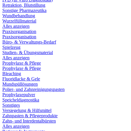
Retraktion, Blutstillung
Sonstige Pharmazeutika
Wundbehandlung
Wurzelfüllmaterial
Alles anzeigen
Praxisorganisation
Praxisorganisation
Büro- & Verwaltungs-Bedarf
Spielzeug
Studien- & Übungsmaterial
Alles anzeigen
Prophylaxe & Pflege
Prophylaxe & Pflege
Bleaching
Fluoridlacke & Gele
Mundspüllösungen
Polier- und Zahnreinigungspasten
Prophylaxepulver
Speicheldiagnostika
Sonstiges
Versiegelung & Hilfsmittel
Zahnpasten & Pflegeprodukte
Zahn- und Interdentalbürsten
Alles anzeigen