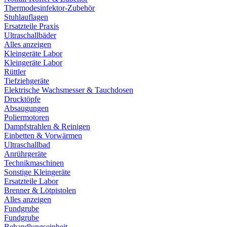
Thermodesinfektor-Zubehör
Stuhlauflagen
Ersatzteile Praxis
Ultraschallbäder
Alles anzeigen
Kleingeräte Labor
Kleingeräte Labor
Rüttler
Tiefziehgeräte
Elektrische Wachsmesser & Tauchdosen
Drucktöpfe
Absaugungen
Poliermotoren
Dampfstrahlen & Reinigen
Einbetten & Vorwärmen
Ultraschallbad
Anrührgeräte
Technikmaschinen
Sonstige Kleingeräte
Ersatzteile Labor
Brenner & Lötpistolen
Alles anzeigen
Fundgrube
Fundgrube
Behandlungseinheit