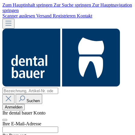
Zum Hauptinhalt springen
Zur Suche springen
Zur Hauptnavigation
springen
Scanner auslesen
Versand
Registrieren
Kontakt
Suchen
Anmelden
Ihr dental bauer Konto
Ihre E-Mail-Adresse