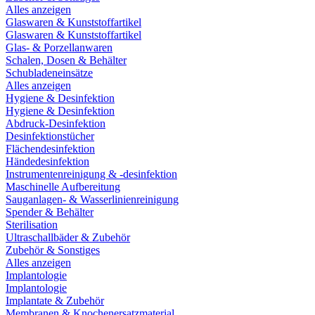
Alles anzeigen
Glaswaren & Kunststoffartikel
Glaswaren & Kunststoffartikel
Glas- & Porzellanwaren
Schalen, Dosen & Behälter
Schubladeneinsätze
Alles anzeigen
Hygiene & Desinfektion
Hygiene & Desinfektion
Abdruck-Desinfektion
Desinfektionstücher
Flächendesinfektion
Händedesinfektion
Instrumentenreinigung & -desinfektion
Maschinelle Aufbereitung
Sauganlagen- & Wasserlinienreinigung
Spender & Behälter
Sterilisation
Ultraschallbäder & Zubehör
Zubehör & Sonstiges
Alles anzeigen
Implantologie
Implantologie
Implantate & Zubehör
Membranen & Knochenersatzmaterial