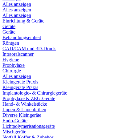
Alles anzeigen
Alles anzeigen
Alles anzeigen
Einrichtung & Geräte
Geräte
Geräte
Behandlungseinheit
Röntgen
CAD/CAM und 3D-Druck
Intraoralscanner
Hygiene
Prophylaxe
Chirurgie
Alles anzeigen
Kleingeräte Praxis
Kleingeräte Praxis
Implantologie- & Chirurgiegeräte
Prophylaxe & ZEG-Geräte
Hand- & Winkelstücke
Lupen & Lupenbrillen
Diverse Kleingeräte
Endo-Geräte
Lichtpolymerisationsgeräte
Mischgeräte
Notfall-Koffer & Zubehör