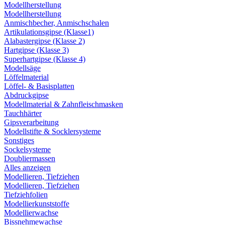
Modellherstellung
Modellherstellung
Anmischbecher, Anmischschalen
Artikulationsgipse (Klasse1)
Alabastergipse (Klasse 2)
Hartgipse (Klasse 3)
Superhartgipse (Klasse 4)
Modellsäge
Löffelmaterial
Löffel- & Basisplatten
Abdruckgipse
Modellmaterial & Zahnfleischmasken
Tauchhärter
Gipsverarbeitung
Modellstifte & Socklersysteme
Sonstiges
Sockelsysteme
Doubliermassen
Alles anzeigen
Modellieren, Tiefziehen
Modellieren, Tiefziehen
Tiefziehfolien
Modellierkunststoffe
Modellierwachse
Bissnehmewachse