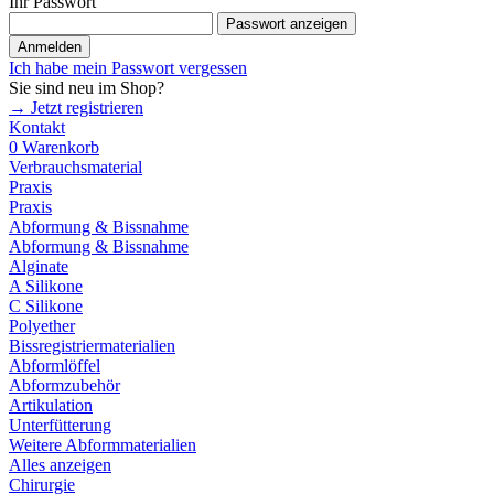
Ihr Passwort
Passwort anzeigen
Anmelden
Ich habe mein Passwort vergessen
Sie sind neu im Shop?
→ Jetzt registrieren
Kontakt
0
Warenkorb
Verbrauchsmaterial
Praxis
Praxis
Abformung & Bissnahme
Abformung & Bissnahme
Alginate
A Silikone
C Silikone
Polyether
Bissregistriermaterialien
Abformlöffel
Abformzubehör
Artikulation
Unterfütterung
Weitere Abformmaterialien
Alles anzeigen
Chirurgie