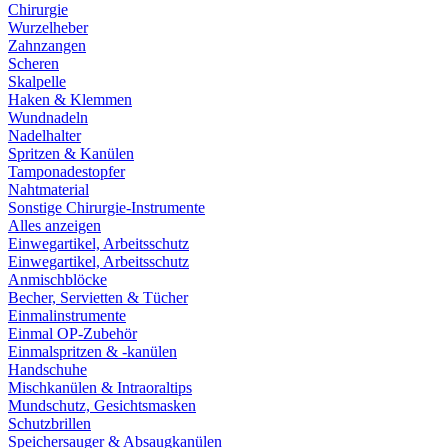
Chirurgie
Wurzelheber
Zahnzangen
Scheren
Skalpelle
Haken & Klemmen
Wundnadeln
Nadelhalter
Spritzen & Kanülen
Tamponadestopfer
Nahtmaterial
Sonstige Chirurgie-Instrumente
Alles anzeigen
Einwegartikel, Arbeitsschutz
Einwegartikel, Arbeitsschutz
Anmischblöcke
Becher, Servietten & Tücher
Einmalinstrumente
Einmal OP-Zubehör
Einmalspritzen & -kanülen
Handschuhe
Mischkanülen & Intraoraltips
Mundschutz, Gesichtsmasken
Schutzbrillen
Speichersauger & Absaugkanülen