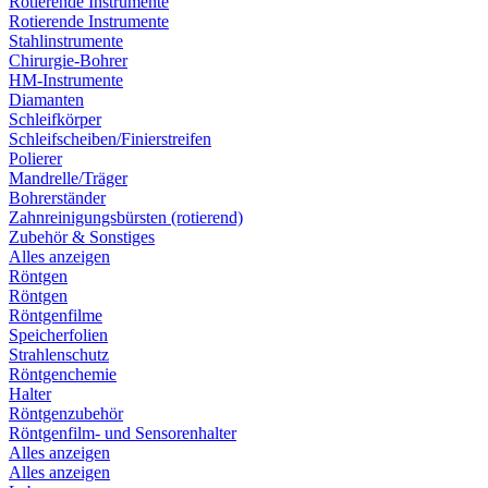
Rotierende Instrumente
Rotierende Instrumente
Stahlinstrumente
Chirurgie-Bohrer
HM-Instrumente
Diamanten
Schleifkörper
Schleifscheiben/Finierstreifen
Polierer
Mandrelle/Träger
Bohrerständer
Zahnreinigungsbürsten (rotierend)
Zubehör & Sonstiges
Alles anzeigen
Röntgen
Röntgen
Röntgenfilme
Speicherfolien
Strahlenschutz
Röntgenchemie
Halter
Röntgenzubehör
Röntgenfilm- und Sensorenhalter
Alles anzeigen
Alles anzeigen