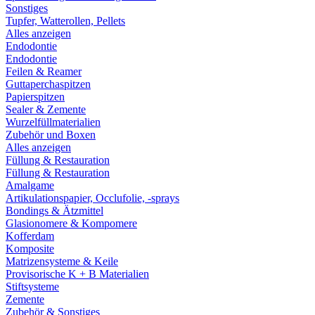
Sonstiges
Tupfer, Watterollen, Pellets
Alles anzeigen
Endodontie
Endodontie
Feilen & Reamer
Guttaperchaspitzen
Papierspitzen
Sealer & Zemente
Wurzelfüllmaterialien
Zubehör und Boxen
Alles anzeigen
Füllung & Restauration
Füllung & Restauration
Amalgame
Artikulationspapier, Occlufolie, -sprays
Bondings & Ätzmittel
Glasionomere & Kompomere
Kofferdam
Komposite
Matrizensysteme & Keile
Provisorische K + B Materialien
Stiftsysteme
Zemente
Zubehör & Sonstiges