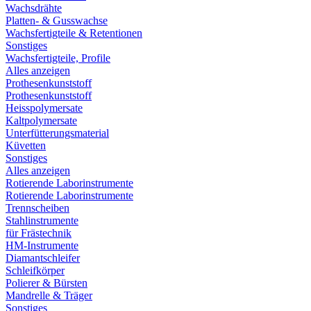
Wachsdrähte
Platten- & Gusswachse
Wachsfertigteile & Retentionen
Sonstiges
Wachsfertigteile, Profile
Alles anzeigen
Prothesenkunststoff
Prothesenkunststoff
Heisspolymersate
Kaltpolymersate
Unterfütterungsmaterial
Küvetten
Sonstiges
Alles anzeigen
Rotierende Laborinstrumente
Rotierende Laborinstrumente
Trennscheiben
Stahlinstrumente
für Frästechnik
HM-Instrumente
Diamantschleifer
Schleifkörper
Polierer & Bürsten
Mandrelle & Träger
Sonstiges