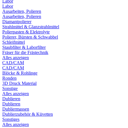
Labor
Labor
Ausarbeiten, Polieren
Ausarbeiten, Polieren
Diamantpolierer
Strahlmittel & Glanzstrahlmittel
Polierpasten & Elektrolyte
Polierer, Bürsten & Schwabbel
Schleifmittel
Staubfilter & Laborfilter
Fräser für die Frästechnik
Alles anzeigen
CAD/CAM
CAD/CAM
Blöcke & Rohlinge
Ronden
3D Druck Material
Sonstige
Alles anzeigen
Dublieren
Dublieren
Dubliermassen
Dublierzubehör & Küvetten
Sonstiges
Alles anzeigen