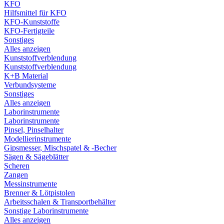
KFO
Hilfsmittel für KFO
KFO-Kunststoffe
KFO-Fertigteile
Sonstiges
Alles anzeigen
Kunststoffverblendung
Kunststoffverblendung
K+B Material
Verbundsysteme
Sonstiges
Alles anzeigen
Laborinstrumente
Laborinstrumente
Pinsel, Pinselhalter
Modellierinstrumente
Gipsmesser, Mischspatel & -Becher
Sägen & Sägeblätter
Scheren
Zangen
Messinstrumente
Brenner & Lötpistolen
Arbeitsschalen & Transportbehälter
Sonstige Laborinstrumente
Alles anzeigen