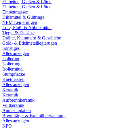
Einbetten, Gießen & Löten
Einbetten, Gießen & Löten
Einbettmassen
Hilfsmittel & Gußringe
NEM-Legierungen
Lote, Fluß- & Abbeizmittel
Tiegel & Einsätze
Drähte, Klammern & Geschiebe
Gold- & Edelmetalllegierugen
Sonstiges
Alles anzeigen
Isolierung
Isolierung
Isoliermittel
Stumpflacke
Knetmassen
Alles anzeigen
Keramik
Keramik
Aufbrennkeramik
Vollkeramik
Anmischplatten
Brennträger & Brennüberwachung
Alles anzeigen
KFO