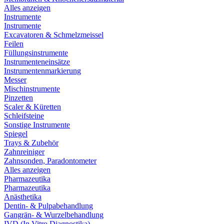
Alles anzeigen
Instrumente
Instrumente
Excavatoren & Schmelzmeissel
Feilen
Füllungsinstrumente
Instrumenteneinsätze
Instrumentenmarkierung
Messer
Mischinstrumente
Pinzetten
Scaler & Küretten
Schleifsteine
Sonstige Instrumente
Spiegel
Trays & Zubehör
Zahnreiniger
Zahnsonden, Paradontometer
Alles anzeigen
Pharmazeutika
Pharmazeutika
Anästhetika
Dentin- & Pulpabehandlung
Gangrän- & Wurzelbehandlung
IVD (In Vitro Diagnostika)