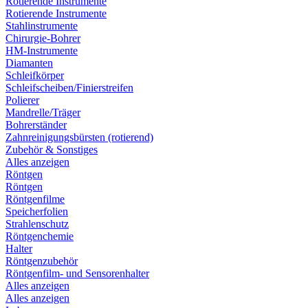
Rotierende Instrumente
Rotierende Instrumente
Stahlinstrumente
Chirurgie-Bohrer
HM-Instrumente
Diamanten
Schleifkörper
Schleifscheiben/Finierstreifen
Polierer
Mandrelle/Träger
Bohrerständer
Zahnreinigungsbürsten (rotierend)
Zubehör & Sonstiges
Alles anzeigen
Röntgen
Röntgen
Röntgenfilme
Speicherfolien
Strahlenschutz
Röntgenchemie
Halter
Röntgenzubehör
Röntgenfilm- und Sensorenhalter
Alles anzeigen
Alles anzeigen