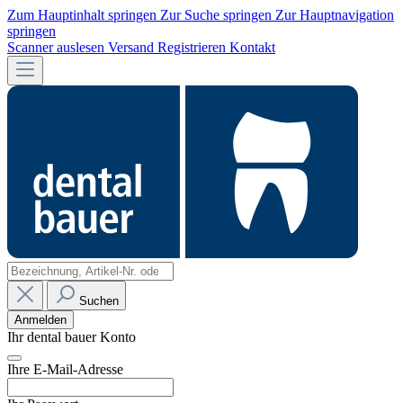
Zum Hauptinhalt springen
Zur Suche springen
Zur Hauptnavigation
springen
Scanner auslesen
Versand
Registrieren
Kontakt
Suchen
Anmelden
Ihr dental bauer Konto
Ihre E-Mail-Adresse