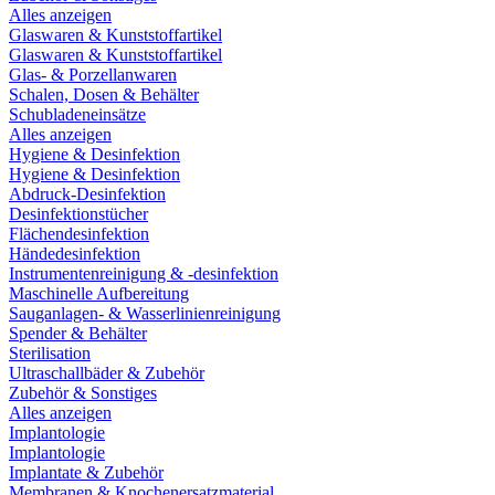
Alles anzeigen
Glaswaren & Kunststoffartikel
Glaswaren & Kunststoffartikel
Glas- & Porzellanwaren
Schalen, Dosen & Behälter
Schubladeneinsätze
Alles anzeigen
Hygiene & Desinfektion
Hygiene & Desinfektion
Abdruck-Desinfektion
Desinfektionstücher
Flächendesinfektion
Händedesinfektion
Instrumentenreinigung & -desinfektion
Maschinelle Aufbereitung
Sauganlagen- & Wasserlinienreinigung
Spender & Behälter
Sterilisation
Ultraschallbäder & Zubehör
Zubehör & Sonstiges
Alles anzeigen
Implantologie
Implantologie
Implantate & Zubehör
Membranen & Knochenersatzmaterial