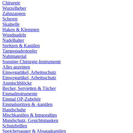
Chirurgie
Wurzelheber
Zahnzangen
Scheren
Skalpelle
Haken & Klemmen
Wundnadeln
Nadelhalter
Spritzen & Kanülen
Tamponadestopfer
Nahtmaterial
Sonstige Chirurgie-Instrumente
Alles anzeigen
Einwegartikel, Arbeitsschutz
Einwegartikel, Arbeitsschutz
Anmischblöcke
Becher, Servietten & Tücher
Einmalinstrumente
Einmal OP-Zubehör
Einmalspritzen & -kanülen
Handschuhe
Mischkanülen & Intraoraltips
Mundschutz, Gesichtsmasken
Schutzbrillen
Speichersauger & Absaugkanülen