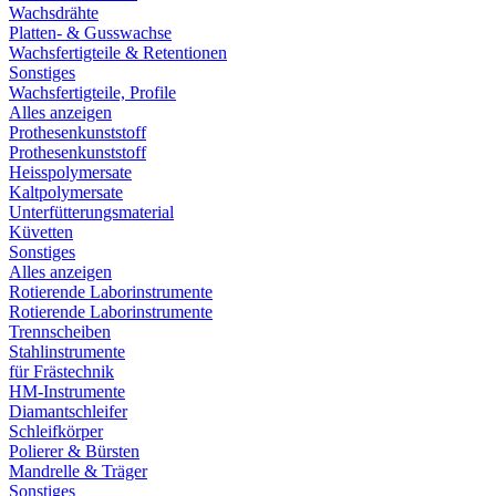
Wachsdrähte
Platten- & Gusswachse
Wachsfertigteile & Retentionen
Sonstiges
Wachsfertigteile, Profile
Alles anzeigen
Prothesenkunststoff
Prothesenkunststoff
Heisspolymersate
Kaltpolymersate
Unterfütterungsmaterial
Küvetten
Sonstiges
Alles anzeigen
Rotierende Laborinstrumente
Rotierende Laborinstrumente
Trennscheiben
Stahlinstrumente
für Frästechnik
HM-Instrumente
Diamantschleifer
Schleifkörper
Polierer & Bürsten
Mandrelle & Träger
Sonstiges