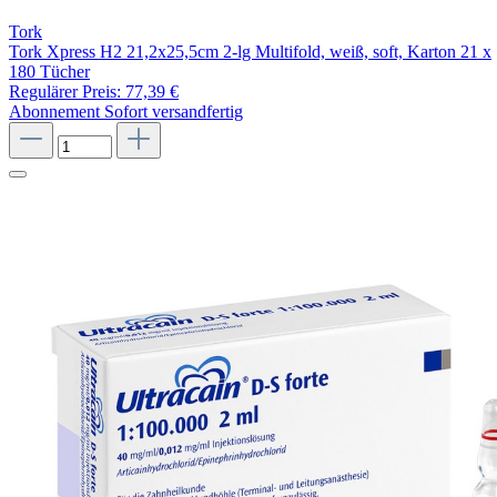
Tork
Tork Xpress H2 21,2x25,5cm 2-lg Multifold, weiß, soft, Karton 21 x
180 Tücher
Regulärer Preis:
77,39 €
Abonnement
Sofort versandfertig