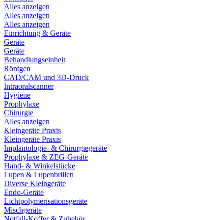
Alles anzeigen
Alles anzeigen
Alles anzeigen
Einrichtung & Geräte
Geräte
Geräte
Behandlungseinheit
Röntgen
CAD/CAM und 3D-Druck
Intraoralscanner
Hygiene
Prophylaxe
Chirurgie
Alles anzeigen
Kleingeräte Praxis
Kleingeräte Praxis
Implantologie- & Chirurgiegeräte
Prophylaxe & ZEG-Geräte
Hand- & Winkelstücke
Lupen & Lupenbrillen
Diverse Kleingeräte
Endo-Geräte
Lichtpolymerisationsgeräte
Mischgeräte
Notfall-Koffer & Zubehör