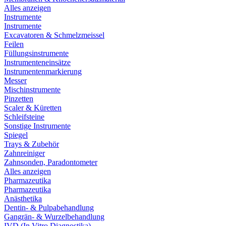
Alles anzeigen
Instrumente
Instrumente
Excavatoren & Schmelzmeissel
Feilen
Füllungsinstrumente
Instrumenteneinsätze
Instrumentenmarkierung
Messer
Mischinstrumente
Pinzetten
Scaler & Küretten
Schleifsteine
Sonstige Instrumente
Spiegel
Trays & Zubehör
Zahnreiniger
Zahnsonden, Paradontometer
Alles anzeigen
Pharmazeutika
Pharmazeutika
Anästhetika
Dentin- & Pulpabehandlung
Gangrän- & Wurzelbehandlung
IVD (In Vitro Diagnostika)