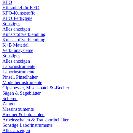
KFO
Hilfsmittel für KFO
KFO-Kunststoffe
KFO-Fertigteile
Sonstiges
Alles anzeigen
Kunststoffverblendung
Kunststoffverblendung
K+B Material
Verbundsysteme
Sonstiges
Alles anzeigen
Laborinstrumente
Laborinstrumente
Pinsel, Pinselhalter
Modellierinstrumente
Gipsmesser, Mischspatel & -Becher
Sägen & Sägeblätter
Scheren
Zangen
Messinstrumente
Brenner & Lötpistolen
Arbeitsschalen & Transportbehälter
Sonstige Laborinstrumente
Alles anzeigen