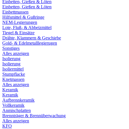
Einbetten, Gießen & Löten
Einbetten, Gießen & Löten
Einbettmassen
Hilfsmittel & Gußringe
NEM-Legierungen
Lote, Fluß- & Abbeizmittel
Tiegel & Einsätze
Drähte, Klammern & Geschiebe
Gold- & Edelmetalllegierugen
Sonstiges
Alles anzeigen
Isolierung
Isolierung
Isoliermittel
Stumpflacke
Knetmassen
Alles anzeigen
Keramik
Keramik
Aufbrennkeramik
Vollkeramik
Anmischplatten
Brennträger & Brennüberwachung
Alles anzeigen
KFO