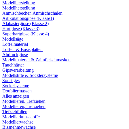
Modellherstellung
Modellherstellung
Anmischbecher, Anmischschalen
Artikulationsgipse (Klasse1)
Alabastergipse (Klasse 2)
Hartgipse (Klasse 3)
Superhartgipse (Klasse 4)
Modellsäge
Löffelmaterial
Löffel- & Basisplatten
Abdruckgipse
Modellmaterial & Zahnfleischmasken
Tauchhärter
Gipsverarbeitung
Modellstifte & Socklersysteme
Sonstiges
Sockelsysteme
Doubliermassen
Alles anzeigen
Modellieren, Tiefziehen
Modellieren, Tiefziehen
Tiefziehfolien
Modellierkunststoffe
Modellierwachse
Bissnehmewachse