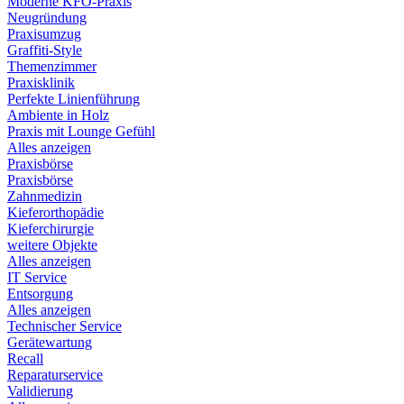
Moderne KFO-Praxis
Neugründung
Praxisumzug
Graffiti-Style
Themenzimmer
Praxisklinik
Perfekte Linienführung
Ambiente in Holz
Praxis mit Lounge Gefühl
Alles anzeigen
Praxisbörse
Praxisbörse
Zahnmedizin
Kieferorthopädie
Kieferchirurgie
weitere Objekte
Alles anzeigen
IT Service
Entsorgung
Alles anzeigen
Technischer Service
Gerätewartung
Recall
Reparaturservice
Validierung