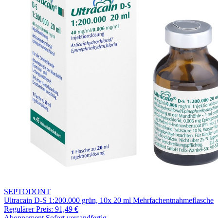
SEPTODONT
Ultracain D-S 1:200.000 grün, 10x 20 ml Mehrfachentnahmeflasche
Regulärer Preis:
91,49 €
Abonnement
Sofort versandfertig