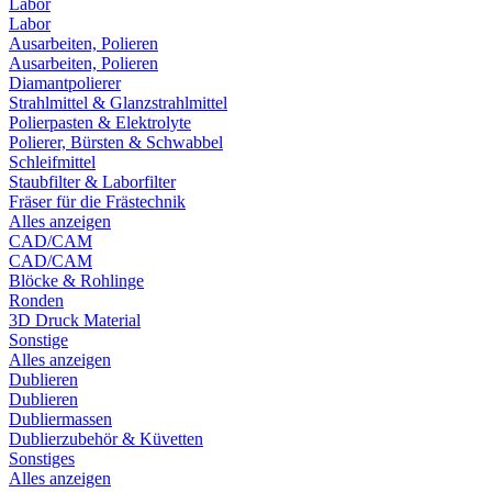
Labor
Labor
Ausarbeiten, Polieren
Ausarbeiten, Polieren
Diamantpolierer
Strahlmittel & Glanzstrahlmittel
Polierpasten & Elektrolyte
Polierer, Bürsten & Schwabbel
Schleifmittel
Staubfilter & Laborfilter
Fräser für die Frästechnik
Alles anzeigen
CAD/CAM
CAD/CAM
Blöcke & Rohlinge
Ronden
3D Druck Material
Sonstige
Alles anzeigen
Dublieren
Dublieren
Dubliermassen
Dublierzubehör & Küvetten
Sonstiges
Alles anzeigen