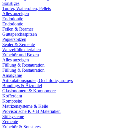
Sonstiges
Tupfer, Watterollen, Pellets
Alles anzeigen
Endodontie
Endodontie
Feilen & Reamer
Guttaperchaspitzen
Papierspitzen
Sealer & Zemente
Wurzelfüllmaterialien
Zubehör und Boxen
Alles anzeigen
Füllung & Restauration
Füllung & Restauration
Amalgame
Artikulationspapier, Occlufolie, -sprays
Bondings & Ätzmittel
Glasionomere & Kompomere
Kofferdam
Komposite
Matrizensysteme & Keile
Provisorische K + B Materialien
Stiftsysteme
Zemente
Zubehör & Sonstiges