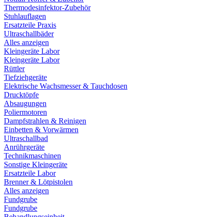
Thermodesinfektor-Zubehör
Stuhlauflagen
Ersatzteile Praxis
Ultraschallbäder
Alles anzeigen
Kleingeräte Labor
Kleingeräte Labor
Rüttler
Tiefziehgeräte
Elektrische Wachsmesser & Tauchdosen
Drucktöpfe
Absaugungen
Poliermotoren
Dampfstrahlen & Reinigen
Einbetten & Vorwärmen
Ultraschallbad
Anrührgeräte
Technikmaschinen
Sonstige Kleingeräte
Ersatzteile Labor
Brenner & Lötpistolen
Alles anzeigen
Fundgrube
Fundgrube
Behandlungseinheit