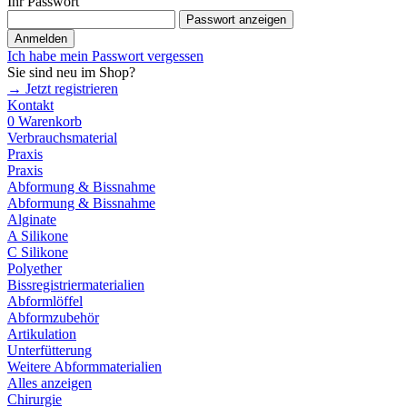
Ihr Passwort
Passwort anzeigen
Anmelden
Ich habe mein Passwort vergessen
Sie sind neu im Shop?
→ Jetzt registrieren
Kontakt
0
Warenkorb
Verbrauchsmaterial
Praxis
Praxis
Abformung & Bissnahme
Abformung & Bissnahme
Alginate
A Silikone
C Silikone
Polyether
Bissregistriermaterialien
Abformlöffel
Abformzubehör
Artikulation
Unterfütterung
Weitere Abformmaterialien
Alles anzeigen
Chirurgie