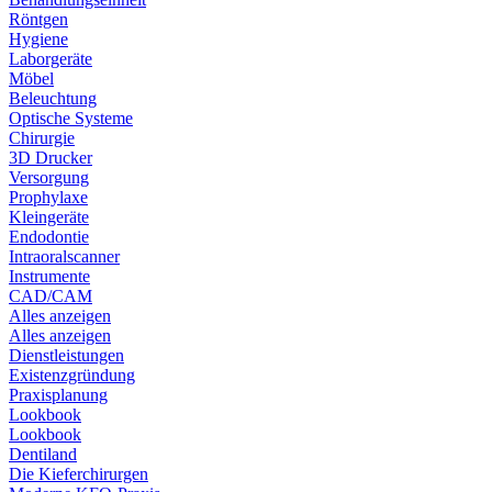
Röntgen
Hygiene
Laborgeräte
Möbel
Beleuchtung
Optische Systeme
Chirurgie
3D Drucker
Versorgung
Prophylaxe
Kleingeräte
Endodontie
Intraoralscanner
Instrumente
CAD/CAM
Alles anzeigen
Alles anzeigen
Dienstleistungen
Existenzgründung
Praxisplanung
Lookbook
Lookbook
Dentiland
Die Kieferchirurgen