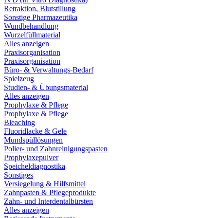
Retraktion, Blutstillung
Sonstige Pharmazeutika
Wundbehandlung
Wurzelfüllmaterial
Alles anzeigen
Praxisorganisation
Praxisorganisation
Büro- & Verwaltungs-Bedarf
Spielzeug
Studien- & Übungsmaterial
Alles anzeigen
Prophylaxe & Pflege
Prophylaxe & Pflege
Bleaching
Fluoridlacke & Gele
Mundspüllösungen
Polier- und Zahnreinigungspasten
Prophylaxepulver
Speicheldiagnostika
Sonstiges
Versiegelung & Hilfsmittel
Zahnpasten & Pflegeprodukte
Zahn- und Interdentalbürsten
Alles anzeigen