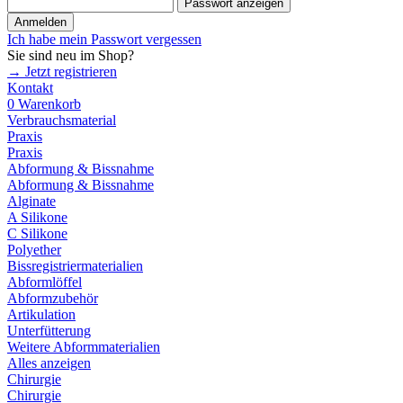
Passwort anzeigen
Anmelden
Ich habe mein Passwort vergessen
Sie sind neu im Shop?
→ Jetzt registrieren
Kontakt
0
Warenkorb
Verbrauchsmaterial
Praxis
Praxis
Abformung & Bissnahme
Abformung & Bissnahme
Alginate
A Silikone
C Silikone
Polyether
Bissregistriermaterialien
Abformlöffel
Abformzubehör
Artikulation
Unterfütterung
Weitere Abformmaterialien
Alles anzeigen
Chirurgie
Chirurgie