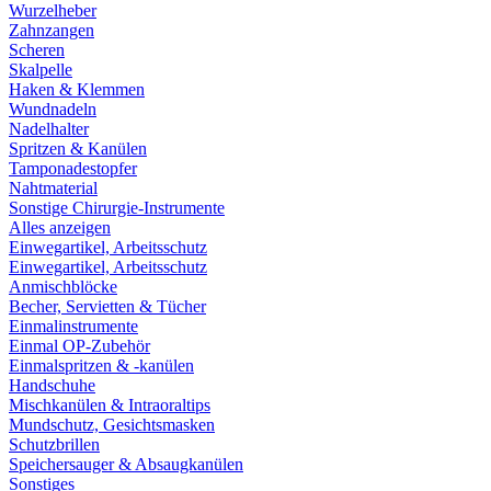
Wurzelheber
Zahnzangen
Scheren
Skalpelle
Haken & Klemmen
Wundnadeln
Nadelhalter
Spritzen & Kanülen
Tamponadestopfer
Nahtmaterial
Sonstige Chirurgie-Instrumente
Alles anzeigen
Einwegartikel, Arbeitsschutz
Einwegartikel, Arbeitsschutz
Anmischblöcke
Becher, Servietten & Tücher
Einmalinstrumente
Einmal OP-Zubehör
Einmalspritzen & -kanülen
Handschuhe
Mischkanülen & Intraoraltips
Mundschutz, Gesichtsmasken
Schutzbrillen
Speichersauger & Absaugkanülen
Sonstiges