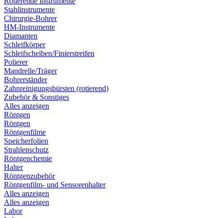
Rotierende Instrumente
Stahlinstrumente
Chirurgie-Bohrer
HM-Instrumente
Diamanten
Schleifkörper
Schleifscheiben/Finierstreifen
Polierer
Mandrelle/Träger
Bohrerständer
Zahnreinigungsbürsten (rotierend)
Zubehör & Sonstiges
Alles anzeigen
Röntgen
Röntgen
Röntgenfilme
Speicherfolien
Strahlenschutz
Röntgenchemie
Halter
Röntgenzubehör
Röntgenfilm- und Sensorenhalter
Alles anzeigen
Alles anzeigen
Labor