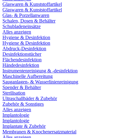
Glaswaren & Kunststoffartikel
Glaswaren & Kunststoffartikel
Glas- & Porzellanwaren
Schalen, Dosen & Behälter
Schubladeneinsätze
Alles anzeigen
Hygiene & Desinfektion
Hygiene & Desinfektion
Abdruck-Desinfektion
Desinfektionstücher
Flächendesinfektion
Händedesinfektion
Instrumentenreinigung & -desinfektion
Maschinelle Aufbereitung
Sauganlagen- & Wasserlinienreinigung
Spender & Behälter
Sterilisation
Ultraschallbäder & Zubehör
Zubehör & Sonstiges
Alles anzeigen
Implantologie
Implantologie
Implantate & Zubehör
Membranen & Knochenersatzmaterial
Alles anzeigen