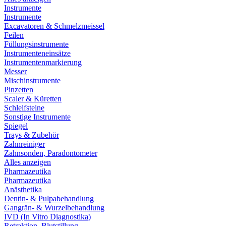
Instrumente
Instrumente
Excavatoren & Schmelzmeissel
Feilen
Füllungsinstrumente
Instrumenteneinsätze
Instrumentenmarkierung
Messer
Mischinstrumente
Pinzetten
Scaler & Küretten
Schleifsteine
Sonstige Instrumente
Spiegel
Trays & Zubehör
Zahnreiniger
Zahnsonden, Paradontometer
Alles anzeigen
Pharmazeutika
Pharmazeutika
Anästhetika
Dentin- & Pulpabehandlung
Gangrän- & Wurzelbehandlung
IVD (In Vitro Diagnostika)
Retraktion, Blutstillung