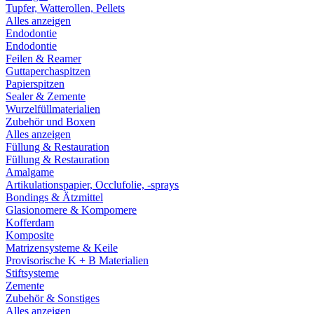
Tupfer, Watterollen, Pellets
Alles anzeigen
Endodontie
Endodontie
Feilen & Reamer
Guttaperchaspitzen
Papierspitzen
Sealer & Zemente
Wurzelfüllmaterialien
Zubehör und Boxen
Alles anzeigen
Füllung & Restauration
Füllung & Restauration
Amalgame
Artikulationspapier, Occlufolie, -sprays
Bondings & Ätzmittel
Glasionomere & Kompomere
Kofferdam
Komposite
Matrizensysteme & Keile
Provisorische K + B Materialien
Stiftsysteme
Zemente
Zubehör & Sonstiges
Alles anzeigen