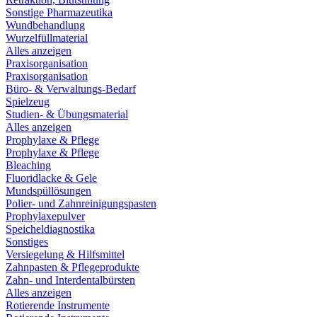
Sonstige Pharmazeutika
Wundbehandlung
Wurzelfüllmaterial
Alles anzeigen
Praxisorganisation
Praxisorganisation
Büro- & Verwaltungs-Bedarf
Spielzeug
Studien- & Übungsmaterial
Alles anzeigen
Prophylaxe & Pflege
Prophylaxe & Pflege
Bleaching
Fluoridlacke & Gele
Mundspüllösungen
Polier- und Zahnreinigungspasten
Prophylaxepulver
Speicheldiagnostika
Sonstiges
Versiegelung & Hilfsmittel
Zahnpasten & Pflegeprodukte
Zahn- und Interdentalbürsten
Alles anzeigen
Rotierende Instrumente