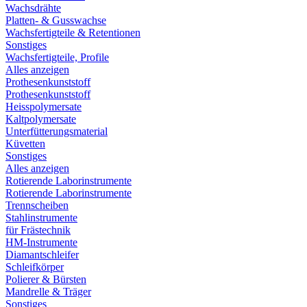
Wachsdrähte
Platten- & Gusswachse
Wachsfertigteile & Retentionen
Sonstiges
Wachsfertigteile, Profile
Alles anzeigen
Prothesenkunststoff
Prothesenkunststoff
Heisspolymersate
Kaltpolymersate
Unterfütterungsmaterial
Küvetten
Sonstiges
Alles anzeigen
Rotierende Laborinstrumente
Rotierende Laborinstrumente
Trennscheiben
Stahlinstrumente
für Frästechnik
HM-Instrumente
Diamantschleifer
Schleifkörper
Polierer & Bürsten
Mandrelle & Träger
Sonstiges