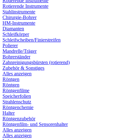
Rotierende Instrumente
Rotierende Instrumente
Stahlinstrumente
Chirurgie-Bohrer
HM-Instrumente
Diamanten
Schleifkörper
Schleifscheiben/Finierstreifen
Polierer
Mandrelle/Träger
Bohrerständer
Zahnreinigungsbürsten (rotierend)
Zubehör & Sonstiges
Alles anzeigen
Röntgen
Röntgen
Röntgenfilme
Speicherfolien
Strahlenschutz
Röntgenchemie
Halter
Röntgenzubehör
Röntgenfilm- und Sensorenhalter
Alles anzeigen
Alles anzeigen