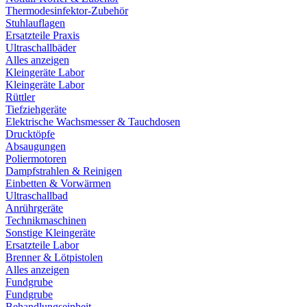
Thermodesinfektor-Zubehör
Stuhlauflagen
Ersatzteile Praxis
Ultraschallbäder
Alles anzeigen
Kleingeräte Labor
Kleingeräte Labor
Rüttler
Tiefziehgeräte
Elektrische Wachsmesser & Tauchdosen
Drucktöpfe
Absaugungen
Poliermotoren
Dampfstrahlen & Reinigen
Einbetten & Vorwärmen
Ultraschallbad
Anrührgeräte
Technikmaschinen
Sonstige Kleingeräte
Ersatzteile Labor
Brenner & Lötpistolen
Alles anzeigen
Fundgrube
Fundgrube
Behandlungseinheit