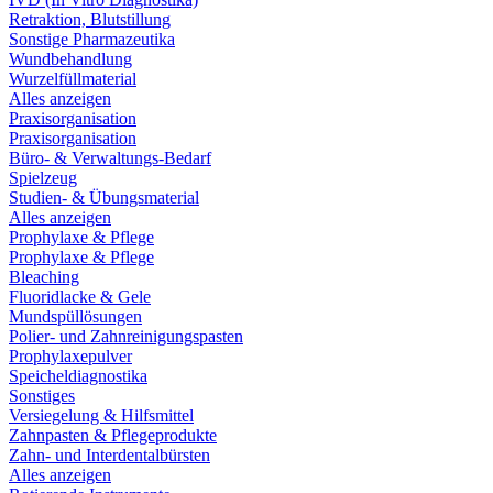
Retraktion, Blutstillung
Sonstige Pharmazeutika
Wundbehandlung
Wurzelfüllmaterial
Alles anzeigen
Praxisorganisation
Praxisorganisation
Büro- & Verwaltungs-Bedarf
Spielzeug
Studien- & Übungsmaterial
Alles anzeigen
Prophylaxe & Pflege
Prophylaxe & Pflege
Bleaching
Fluoridlacke & Gele
Mundspüllösungen
Polier- und Zahnreinigungspasten
Prophylaxepulver
Speicheldiagnostika
Sonstiges
Versiegelung & Hilfsmittel
Zahnpasten & Pflegeprodukte
Zahn- und Interdentalbürsten
Alles anzeigen