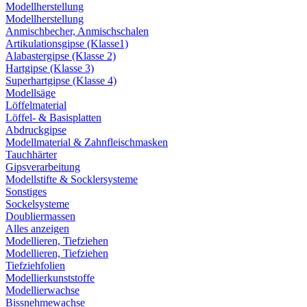
Modellherstellung
Modellherstellung
Anmischbecher, Anmischschalen
Artikulationsgipse (Klasse1)
Alabastergipse (Klasse 2)
Hartgipse (Klasse 3)
Superhartgipse (Klasse 4)
Modellsäge
Löffelmaterial
Löffel- & Basisplatten
Abdruckgipse
Modellmaterial & Zahnfleischmasken
Tauchhärter
Gipsverarbeitung
Modellstifte & Socklersysteme
Sonstiges
Sockelsysteme
Doubliermassen
Alles anzeigen
Modellieren, Tiefziehen
Modellieren, Tiefziehen
Tiefziehfolien
Modellierkunststoffe
Modellierwachse
Bissnehmewachse