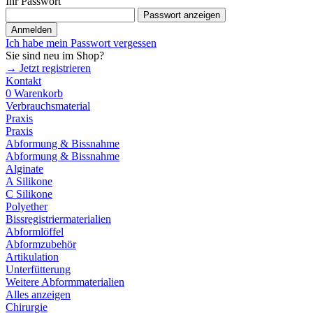
Ihr Passwort
Passwort anzeigen
Anmelden
Ich habe mein Passwort vergessen
Sie sind neu im Shop?
→ Jetzt registrieren
Kontakt
0
Warenkorb
Verbrauchsmaterial
Praxis
Praxis
Abformung & Bissnahme
Abformung & Bissnahme
Alginate
A Silikone
C Silikone
Polyether
Bissregistriermaterialien
Abformlöffel
Abformzubehör
Artikulation
Unterfütterung
Weitere Abformmaterialien
Alles anzeigen
Chirurgie