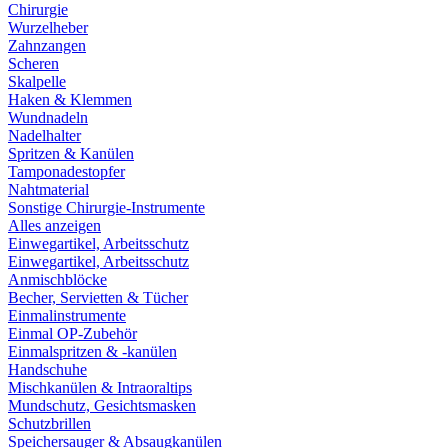
Chirurgie
Wurzelheber
Zahnzangen
Scheren
Skalpelle
Haken & Klemmen
Wundnadeln
Nadelhalter
Spritzen & Kanülen
Tamponadestopfer
Nahtmaterial
Sonstige Chirurgie-Instrumente
Alles anzeigen
Einwegartikel, Arbeitsschutz
Einwegartikel, Arbeitsschutz
Anmischblöcke
Becher, Servietten & Tücher
Einmalinstrumente
Einmal OP-Zubehör
Einmalspritzen & -kanülen
Handschuhe
Mischkanülen & Intraoraltips
Mundschutz, Gesichtsmasken
Schutzbrillen
Speichersauger & Absaugkanülen