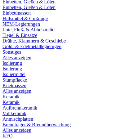
Einbetten, Gießen & Löten
Einbetten, Gießen & Löten
Einbettmassen
Hilfsmittel & Gußringe
NEM-Legierungen
Lote, Fluß- & Abbeizmittel
Tiegel & Einsätze
Drähte, Klammern & Geschiebe
Gold- & Edelmetalllegierugen
Sonstiges
Alles anzeigen
Isolierung
Isolierung
Isoliermittel
Stumpflacke
Knetmassen
Alles anzeigen
Keramik
Keramik
Aufbrennkeramik
Vollkeramik
Anmischplatten
Brennträger & Brennüberwachung
Alles anzeigen
KFO