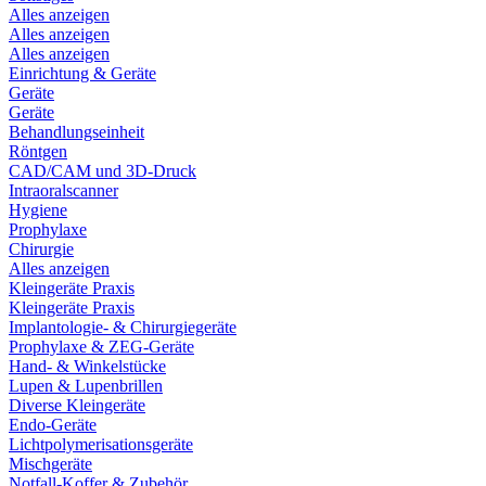
Alles anzeigen
Alles anzeigen
Alles anzeigen
Einrichtung & Geräte
Geräte
Geräte
Behandlungseinheit
Röntgen
CAD/CAM und 3D-Druck
Intraoralscanner
Hygiene
Prophylaxe
Chirurgie
Alles anzeigen
Kleingeräte Praxis
Kleingeräte Praxis
Implantologie- & Chirurgiegeräte
Prophylaxe & ZEG-Geräte
Hand- & Winkelstücke
Lupen & Lupenbrillen
Diverse Kleingeräte
Endo-Geräte
Lichtpolymerisationsgeräte
Mischgeräte
Notfall-Koffer & Zubehör