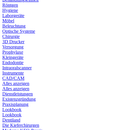
Röntgen
Hygiene
Laborgeräte
Möbel
Beleuchtung
Optische Systeme
Chirurgie
3D Drucker
Versorgung
Prophylaxe
Kleingeräte
Endodontie
Intraoralscanner
Instrumente
CAD/CAM
Alles anzeigen
Alles anzeigen
Dienstleistungen
Existenzgründung
Praxisplanung
Lookbook
Lookbook
Dentiland
Die Kieferchirurgen