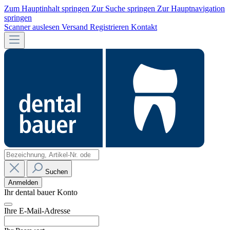
Zum Hauptinhalt springen
Zur Suche springen
Zur Hauptnavigation
springen
Scanner auslesen
Versand
Registrieren
Kontakt
Suchen
Anmelden
Ihr dental bauer Konto
Ihre E-Mail-Adresse