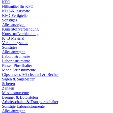
KFO
Hilfsmittel für KFO
KFO-Kunststoffe
KFO-Fertigteile
Sonstiges
Alles anzeigen
Kunststoffverblendung
Kunststoffverblendung
K+B Material
Verbundsysteme
Sonstiges
Alles anzeigen
Laborinstrumente
Laborinstrumente
Pinsel, Pinselhalter
Modellierinstrumente
Gipsmesser, Mischspatel & -Becher
Sägen & Sägeblätter
Scheren
Zangen
Messinstrumente
Brenner & Lötpistolen
Arbeitsschalen & Transportbehälter
Sonstige Laborinstrumente
Alles anzeigen