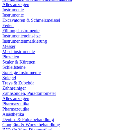
Alles anzeigen
Instrumente
Instrumente
Excavatoren & Schmelzmeissel
Feilen
Füllungsinstrumente
Instrumenteneinsätze
Instrumentenmarkierung
Messer
Mischinstrumente
Pinzetten
Scaler & Küretten
Schleifsteine
Sonstige Instrumente
Spiegel
Trays & Zubehör
Zahnreiniger
Zahnsonden, Paradontometer
Alles anzeigen
Pharmazeutika
Pharmazeutika
Anästhetika
Dentin- & Pulpabehandlung
Gangrän- & Wurzelbehandlung
IVD (In Vitro Diagnostika)