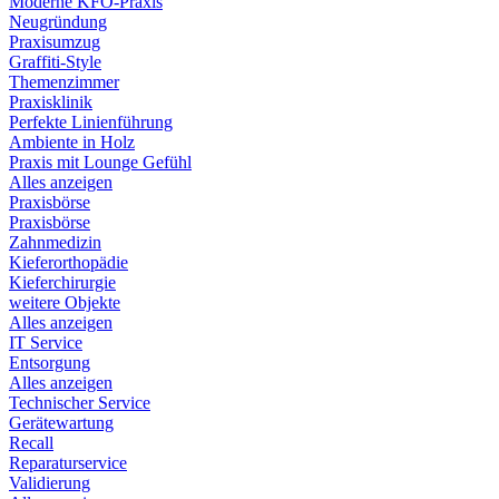
Moderne KFO-Praxis
Neugründung
Praxisumzug
Graffiti-Style
Themenzimmer
Praxisklinik
Perfekte Linienführung
Ambiente in Holz
Praxis mit Lounge Gefühl
Alles anzeigen
Praxisbörse
Praxisbörse
Zahnmedizin
Kieferorthopädie
Kieferchirurgie
weitere Objekte
Alles anzeigen
IT Service
Entsorgung
Alles anzeigen
Technischer Service
Gerätewartung
Recall
Reparaturservice
Validierung