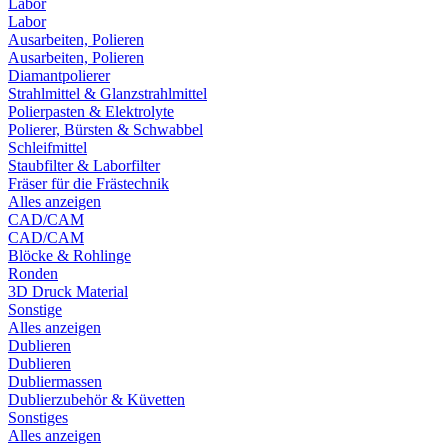
Labor
Labor
Ausarbeiten, Polieren
Ausarbeiten, Polieren
Diamantpolierer
Strahlmittel & Glanzstrahlmittel
Polierpasten & Elektrolyte
Polierer, Bürsten & Schwabbel
Schleifmittel
Staubfilter & Laborfilter
Fräser für die Frästechnik
Alles anzeigen
CAD/CAM
CAD/CAM
Blöcke & Rohlinge
Ronden
3D Druck Material
Sonstige
Alles anzeigen
Dublieren
Dublieren
Dubliermassen
Dublierzubehör & Küvetten
Sonstiges
Alles anzeigen