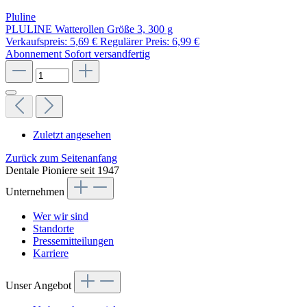
Pluline
PLULINE Watterollen Größe 3, 300 g
Verkaufspreis:
5,69 €
Regulärer Preis:
6,99 €
Abonnement
Sofort versandfertig
Zuletzt angesehen
Zurück zum Seitenanfang
Dentale Pioniere seit 1947
Unternehmen
Wer wir sind
Standorte
Pressemitteilungen
Karriere
Unser Angebot