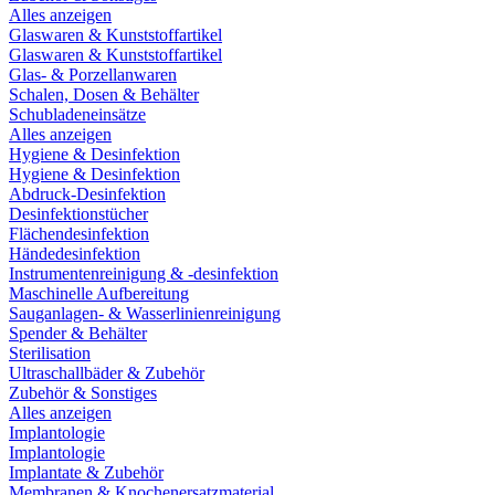
Alles anzeigen
Glaswaren & Kunststoffartikel
Glaswaren & Kunststoffartikel
Glas- & Porzellanwaren
Schalen, Dosen & Behälter
Schubladeneinsätze
Alles anzeigen
Hygiene & Desinfektion
Hygiene & Desinfektion
Abdruck-Desinfektion
Desinfektionstücher
Flächendesinfektion
Händedesinfektion
Instrumentenreinigung & -desinfektion
Maschinelle Aufbereitung
Sauganlagen- & Wasserlinienreinigung
Spender & Behälter
Sterilisation
Ultraschallbäder & Zubehör
Zubehör & Sonstiges
Alles anzeigen
Implantologie
Implantologie
Implantate & Zubehör
Membranen & Knochenersatzmaterial