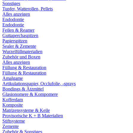
Sonstiges
Tupfer, Watterollen, Pellets
Alles anzeigen
Endodontie
Endodontie
Feilen & Reamer
Guttaperchaspitzen
Papierspitzen
Sealer & Zemente
Wurzelfüllmaterialien
Zubehör und Boxen
Alles anzeigen
Füllung & Restauration
Füllung & Restauration
Amalgame
Artikulationspapier, Occlufolie, -sprays
Bondings & Ätzmittel
Glasionomere & Kompomere
Kofferdam
Komposite
Matrizensysteme & Keile
Provisorische K + B Materialien
Stiftsysteme
Zemente
Zubehör & Sonstiges