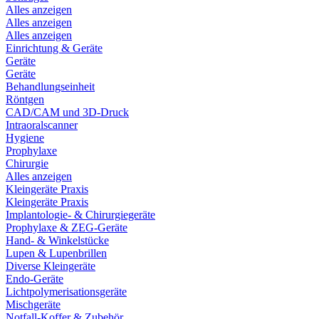
Alles anzeigen
Alles anzeigen
Alles anzeigen
Einrichtung & Geräte
Geräte
Geräte
Behandlungseinheit
Röntgen
CAD/CAM und 3D-Druck
Intraoralscanner
Hygiene
Prophylaxe
Chirurgie
Alles anzeigen
Kleingeräte Praxis
Kleingeräte Praxis
Implantologie- & Chirurgiegeräte
Prophylaxe & ZEG-Geräte
Hand- & Winkelstücke
Lupen & Lupenbrillen
Diverse Kleingeräte
Endo-Geräte
Lichtpolymerisationsgeräte
Mischgeräte
Notfall-Koffer & Zubehör