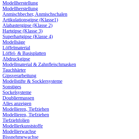
Modellherstellung
Modellherstellung
Anmischbecher, Anmischschalen
Artikulationsgipse (Klasse1)
Alabastergipse (Klasse 2)
Hartgipse (Klasse 3)
Superhartgipse (Klasse 4)
Modellsäge
Löffelmaterial
Löffel- & Basisplatten
Abdruckgipse
Modellmaterial & Zahnfleischmasken
Tauchhärter
Gipsverarbeitung
Modellstifte & Socklersysteme
Sonstiges
Sockelsysteme
Doubliermassen
Alles anzeigen
Modellieren, Tiefziehen
Modellieren, Tiefziehen
Tiefziehfolien
Modellierkunststoffe
Modellierwachse
Bissnehmewachse