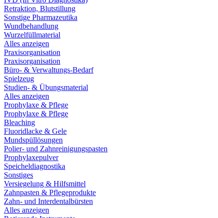
Retraktion, Blutstillung
Sonstige Pharmazeutika
Wundbehandlung
Wurzelfüllmaterial
Alles anzeigen
Praxisorganisation
Praxisorganisation
Büro- & Verwaltungs-Bedarf
Spielzeug
Studien- & Übungsmaterial
Alles anzeigen
Prophylaxe & Pflege
Prophylaxe & Pflege
Bleaching
Fluoridlacke & Gele
Mundspüllösungen
Polier- und Zahnreinigungspasten
Prophylaxepulver
Speicheldiagnostika
Sonstiges
Versiegelung & Hilfsmittel
Zahnpasten & Pflegeprodukte
Zahn- und Interdentalbürsten
Alles anzeigen