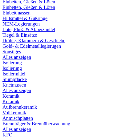
Einbetten, Gießen & Löten
Einbetten, Gießen & Löten
Einbettmassen
Hilfsmittel & Gußringe
NEM-Legierungen
Lote, Fluß- & Abbeizmittel
Tiegel & Einsätze
Drähte, Klammern & Geschiebe
Gold- & Edelmetalllegierugen
Sonstiges
Alles anzeigen
Isolierung
Isolierung
Isoliermittel
Stumpflacke
Knetmassen
Alles anzeigen
Keramik
Keramik
Aufbrennkeramik
Vollkeramik
Anmischplatten
Brennträger & Brennüberwachung
Alles anzeigen
KFO