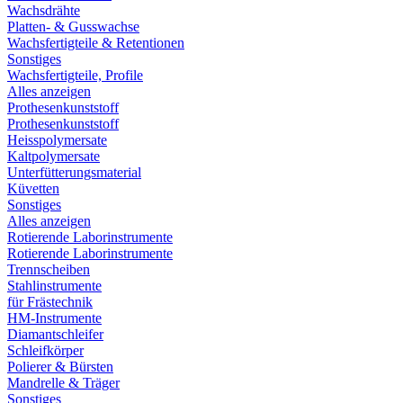
Wachsdrähte
Platten- & Gusswachse
Wachsfertigteile & Retentionen
Sonstiges
Wachsfertigteile, Profile
Alles anzeigen
Prothesenkunststoff
Prothesenkunststoff
Heisspolymersate
Kaltpolymersate
Unterfütterungsmaterial
Küvetten
Sonstiges
Alles anzeigen
Rotierende Laborinstrumente
Rotierende Laborinstrumente
Trennscheiben
Stahlinstrumente
für Frästechnik
HM-Instrumente
Diamantschleifer
Schleifkörper
Polierer & Bürsten
Mandrelle & Träger
Sonstiges