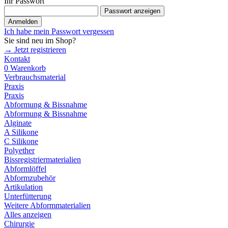
Ihr Passwort
Passwort anzeigen
Anmelden
Ich habe mein Passwort vergessen
Sie sind neu im Shop?
→ Jetzt registrieren
Kontakt
0
Warenkorb
Verbrauchsmaterial
Praxis
Praxis
Abformung & Bissnahme
Abformung & Bissnahme
Alginate
A Silikone
C Silikone
Polyether
Bissregistriermaterialien
Abformlöffel
Abformzubehör
Artikulation
Unterfütterung
Weitere Abformmaterialien
Alles anzeigen
Chirurgie