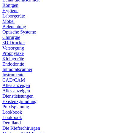
Röntgen
Hygiene
Laborgeräte
Möbel
Beleuchtung
Optische Systeme
Chirurgie
3D Drucker
Versorgung
Prophylaxe
Kleingeräte
Endodontie
Intraoralscanner
Instrumente
CAD/CAM
Alles anzeigen
Alles anzeigen
Dienstleistungen
Existenzgründung
Praxisplanung
Lookbook
Lookbook
Dentiland
Die Kieferchirurgen