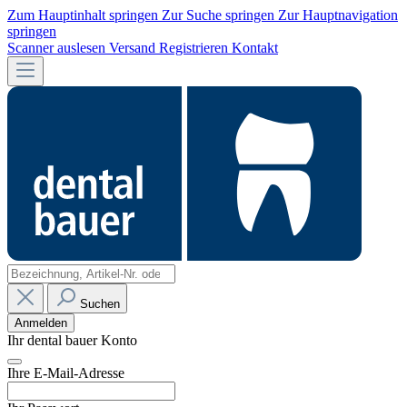
Zum Hauptinhalt springen
Zur Suche springen
Zur Hauptnavigation
springen
Scanner auslesen
Versand
Registrieren
Kontakt
Suchen
Anmelden
Ihr dental bauer Konto
Ihre E-Mail-Adresse