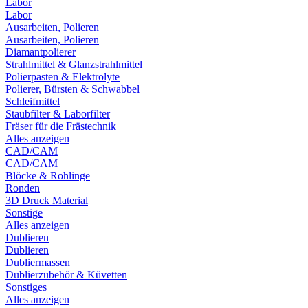
Labor
Labor
Ausarbeiten, Polieren
Ausarbeiten, Polieren
Diamantpolierer
Strahlmittel & Glanzstrahlmittel
Polierpasten & Elektrolyte
Polierer, Bürsten & Schwabbel
Schleifmittel
Staubfilter & Laborfilter
Fräser für die Frästechnik
Alles anzeigen
CAD/CAM
CAD/CAM
Blöcke & Rohlinge
Ronden
3D Druck Material
Sonstige
Alles anzeigen
Dublieren
Dublieren
Dubliermassen
Dublierzubehör & Küvetten
Sonstiges
Alles anzeigen