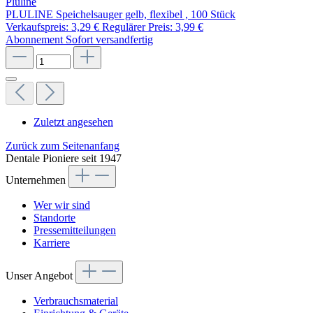
Pluline
PLULINE Speichelsauger gelb, flexibel , 100 Stück
Verkaufspreis:
3,29 €
Regulärer Preis:
3,99 €
Abonnement
Sofort versandfertig
Zuletzt angesehen
Zurück zum Seitenanfang
Dentale Pioniere seit 1947
Unternehmen
Wer wir sind
Standorte
Pressemitteilungen
Karriere
Unser Angebot
Verbrauchsmaterial