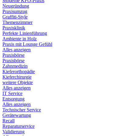
Moderne KFO-Praxis
Neugründung
Praxisumzug
Graffiti-Style
Themenzimmer
Praxisklinik
Perfekte Linienführung
Ambiente in Holz
Praxis mit Lounge Gefühl
Alles anzeigen
Praxisbörse
Praxisbörse
Zahnmedizin
Kieferorthopädie
Kieferchirurgie
weitere Objekte
Alles anzeigen
IT Service
Entsorgung
Alles anzeigen
Technischer Service
Gerätewartung
Recall
Reparaturservice
Validierung