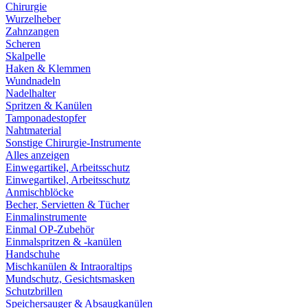
Chirurgie
Wurzelheber
Zahnzangen
Scheren
Skalpelle
Haken & Klemmen
Wundnadeln
Nadelhalter
Spritzen & Kanülen
Tamponadestopfer
Nahtmaterial
Sonstige Chirurgie-Instrumente
Alles anzeigen
Einwegartikel, Arbeitsschutz
Einwegartikel, Arbeitsschutz
Anmischblöcke
Becher, Servietten & Tücher
Einmalinstrumente
Einmal OP-Zubehör
Einmalspritzen & -kanülen
Handschuhe
Mischkanülen & Intraoraltips
Mundschutz, Gesichtsmasken
Schutzbrillen
Speichersauger & Absaugkanülen