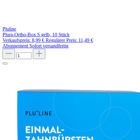
Pluline
Plura-Ortho-Box S gelb, 10 Stück
Verkaufspreis:
8,99 €
Regulärer Preis:
11,49 €
Abonnement
Sofort versandfertig