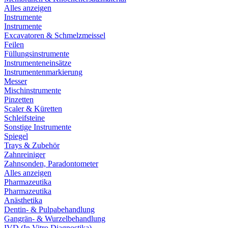
Alles anzeigen
Instrumente
Instrumente
Excavatoren & Schmelzmeissel
Feilen
Füllungsinstrumente
Instrumenteneinsätze
Instrumentenmarkierung
Messer
Mischinstrumente
Pinzetten
Scaler & Küretten
Schleifsteine
Sonstige Instrumente
Spiegel
Trays & Zubehör
Zahnreiniger
Zahnsonden, Paradontometer
Alles anzeigen
Pharmazeutika
Pharmazeutika
Anästhetika
Dentin- & Pulpabehandlung
Gangrän- & Wurzelbehandlung
IVD (In Vitro Diagnostika)