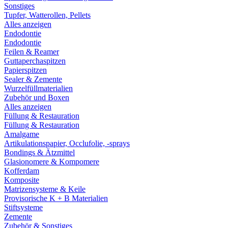
Sonstiges
Tupfer, Watterollen, Pellets
Alles anzeigen
Endodontie
Endodontie
Feilen & Reamer
Guttaperchaspitzen
Papierspitzen
Sealer & Zemente
Wurzelfüllmaterialien
Zubehör und Boxen
Alles anzeigen
Füllung & Restauration
Füllung & Restauration
Amalgame
Artikulationspapier, Occlufolie, -sprays
Bondings & Ätzmittel
Glasionomere & Kompomere
Kofferdam
Komposite
Matrizensysteme & Keile
Provisorische K + B Materialien
Stiftsysteme
Zemente
Zubehör & Sonstiges