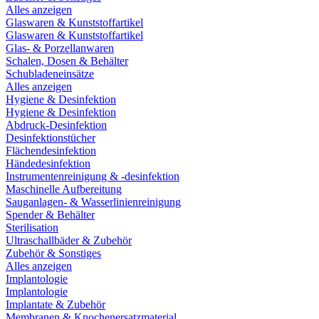
Alles anzeigen
Glaswaren & Kunststoffartikel
Glaswaren & Kunststoffartikel
Glas- & Porzellanwaren
Schalen, Dosen & Behälter
Schubladeneinsätze
Alles anzeigen
Hygiene & Desinfektion
Hygiene & Desinfektion
Abdruck-Desinfektion
Desinfektionstücher
Flächendesinfektion
Händedesinfektion
Instrumentenreinigung & -desinfektion
Maschinelle Aufbereitung
Sauganlagen- & Wasserlinienreinigung
Spender & Behälter
Sterilisation
Ultraschallbäder & Zubehör
Zubehör & Sonstiges
Alles anzeigen
Implantologie
Implantologie
Implantate & Zubehör
Membranen & Knochenersatzmaterial