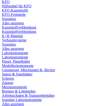
KFO
Hilfsmittel für KFO
KFO-Kunststoffe
KFO-Fertigteile
Sonstiges
Alles anzeigen
Kunststoffverblendung
Kunststoffverblendung
K+B Material
Verbundsysteme
Sonstiges
Alles anzeigen
Laborinstrumente
Laborinstrumente
Pinsel, Pinselhalter
Modellierinstrumente
Gipsmesser, Mischspatel & -Becher
Sägen & Sägeblätter
Scheren
Zangen
Messinstrumente
Brenner & Lötpistolen
Arbeitsschalen & Transportbehälter
Sonstige Laborinstrumente
Alles anzeigen