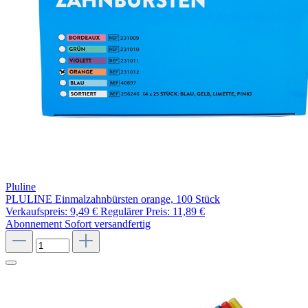
Pluline
PLULINE Einmalzahnbürsten orange, 100 Stück
Verkaufspreis:
9,49 €
Regulärer Preis:
11,89 €
Abonnement
Sofort versandfertig