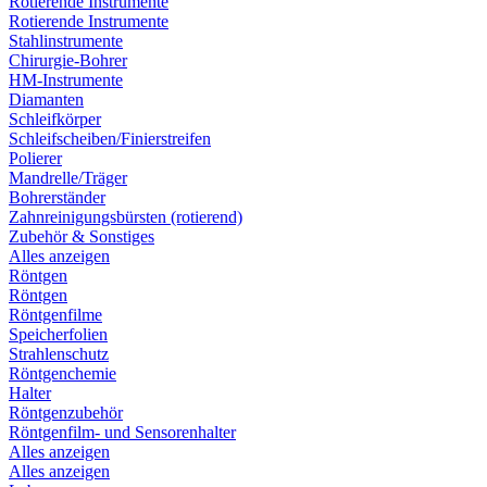
Rotierende Instrumente
Rotierende Instrumente
Stahlinstrumente
Chirurgie-Bohrer
HM-Instrumente
Diamanten
Schleifkörper
Schleifscheiben/Finierstreifen
Polierer
Mandrelle/Träger
Bohrerständer
Zahnreinigungsbürsten (rotierend)
Zubehör & Sonstiges
Alles anzeigen
Röntgen
Röntgen
Röntgenfilme
Speicherfolien
Strahlenschutz
Röntgenchemie
Halter
Röntgenzubehör
Röntgenfilm- und Sensorenhalter
Alles anzeigen
Alles anzeigen