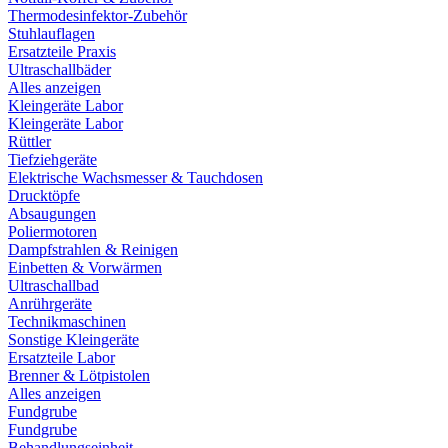
Thermodesinfektor-Zubehör
Stuhlauflagen
Ersatzteile Praxis
Ultraschallbäder
Alles anzeigen
Kleingeräte Labor
Kleingeräte Labor
Rüttler
Tiefziehgeräte
Elektrische Wachsmesser & Tauchdosen
Drucktöpfe
Absaugungen
Poliermotoren
Dampfstrahlen & Reinigen
Einbetten & Vorwärmen
Ultraschallbad
Anrührgeräte
Technikmaschinen
Sonstige Kleingeräte
Ersatzteile Labor
Brenner & Lötpistolen
Alles anzeigen
Fundgrube
Fundgrube
Behandlungseinheit