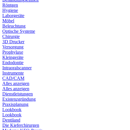
Röntgen
Hygiene
Laborgeräte
Möbel
Beleuchtung
Optische Systeme
Chirurgie
3D Drucker
Versorgung
Prophylaxe
Kleingeräte
Endodontie
Intraoralscanner
Instrumente
CAD/CAM
Alles anzeigen
Alles anzeigen
Dienstleistungen
Existenzgründung
Praxisplanung
Lookbook
Lookbook
Dentiland
Die Kieferchirurgen