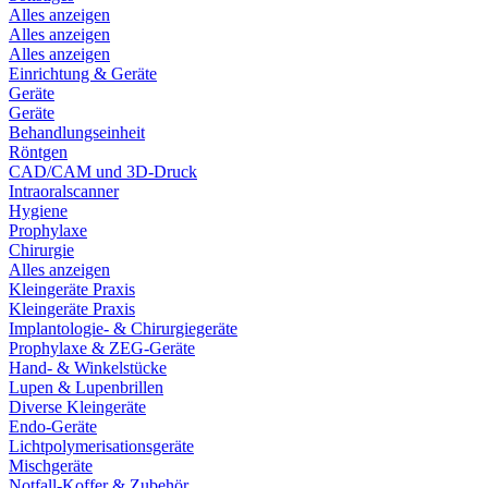
Alles anzeigen
Alles anzeigen
Alles anzeigen
Einrichtung & Geräte
Geräte
Geräte
Behandlungseinheit
Röntgen
CAD/CAM und 3D-Druck
Intraoralscanner
Hygiene
Prophylaxe
Chirurgie
Alles anzeigen
Kleingeräte Praxis
Kleingeräte Praxis
Implantologie- & Chirurgiegeräte
Prophylaxe & ZEG-Geräte
Hand- & Winkelstücke
Lupen & Lupenbrillen
Diverse Kleingeräte
Endo-Geräte
Lichtpolymerisationsgeräte
Mischgeräte
Notfall-Koffer & Zubehör