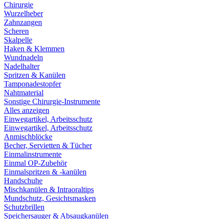
Chirurgie
Wurzelheber
Zahnzangen
Scheren
Skalpelle
Haken & Klemmen
Wundnadeln
Nadelhalter
Spritzen & Kanülen
Tamponadestopfer
Nahtmaterial
Sonstige Chirurgie-Instrumente
Alles anzeigen
Einwegartikel, Arbeitsschutz
Einwegartikel, Arbeitsschutz
Anmischblöcke
Becher, Servietten & Tücher
Einmalinstrumente
Einmal OP-Zubehör
Einmalspritzen & -kanülen
Handschuhe
Mischkanülen & Intraoraltips
Mundschutz, Gesichtsmasken
Schutzbrillen
Speichersauger & Absaugkanülen