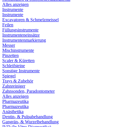
Alles anzeigen
Instrumente
Instrumente
Excavatoren & Schmelzmeissel
Feilen
Füllungsinstrumente
Instrumenteneinsätze
Instrumentenmarkierung
Messer
Mischinstrumente
Pinzetten
Scaler & Küretten
Schleifsteine
Sonstige Instrumente
Spiegel
Trays & Zubehör
Zahnreiniger
Zahnsonden, Paradontometer
Alles anzeigen
Pharmazeutika
Pharmazeutika
Anästhetika
Dentin- & Pulpabehandlung
Gangrän- & Wurzelbehandlung
IVD (In Vitro Diagnostika)