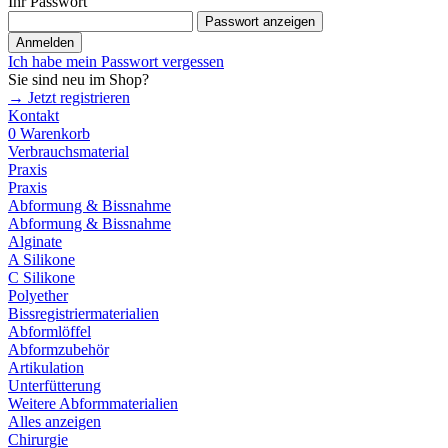
Ihr Passwort
Passwort anzeigen
Anmelden
Ich habe mein Passwort vergessen
Sie sind neu im Shop?
→ Jetzt registrieren
Kontakt
0
Warenkorb
Verbrauchsmaterial
Praxis
Praxis
Abformung & Bissnahme
Abformung & Bissnahme
Alginate
A Silikone
C Silikone
Polyether
Bissregistriermaterialien
Abformlöffel
Abformzubehör
Artikulation
Unterfütterung
Weitere Abformmaterialien
Alles anzeigen
Chirurgie