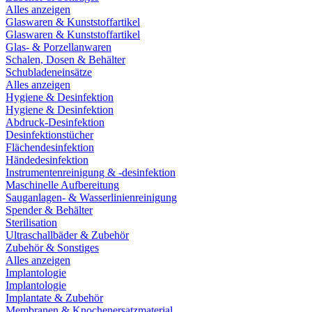
Alles anzeigen
Glaswaren & Kunststoffartikel
Glaswaren & Kunststoffartikel
Glas- & Porzellanwaren
Schalen, Dosen & Behälter
Schubladeneinsätze
Alles anzeigen
Hygiene & Desinfektion
Hygiene & Desinfektion
Abdruck-Desinfektion
Desinfektionstücher
Flächendesinfektion
Händedesinfektion
Instrumentenreinigung & -desinfektion
Maschinelle Aufbereitung
Sauganlagen- & Wasserlinienreinigung
Spender & Behälter
Sterilisation
Ultraschallbäder & Zubehör
Zubehör & Sonstiges
Alles anzeigen
Implantologie
Implantologie
Implantate & Zubehör
Membranen & Knochenersatzmaterial