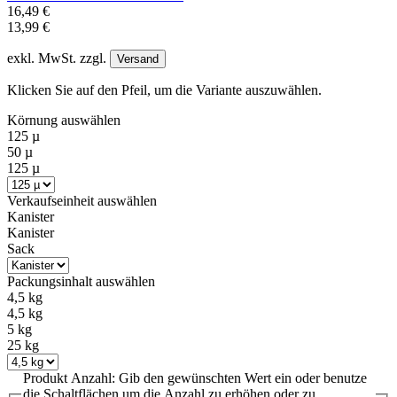
16,49 €
13,99 €
exkl. MwSt. zzgl.
Versand
Klicken Sie auf den Pfeil, um die Variante auszuwählen.
Körnung
auswählen
125 µ
50 µ
125 µ
Verkaufseinheit
auswählen
Kanister
Kanister
Sack
Packungsinhalt
auswählen
4,5 kg
4,5 kg
5 kg
25 kg
Produkt Anzahl: Gib den gewünschten Wert ein oder benutze
die Schaltflächen um die Anzahl zu erhöhen oder zu