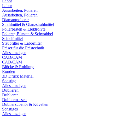
Labor
Labor
Ausarbeiten, Polieren
Ausarbeiten, Polieren
Diamantpolierer
Strahlmittel & Glanzstrahlmittel
Polierpasten & Elektrolyte
Polierer, Bürsten & Schwabbel
Schleifmittel
Staubfilter & Laborfilter
Fräser für die Frästechnik
Alles anzeigen
CAD/CAM
CAD/CAM
Blöcke & Rohlinge
Ronden
3D Druck Material
Sonstige
Alles anzeigen
Dublieren
Dublieren
Dubliermassen
Dublierzubehör & Küvetten
Sonstiges
Alles anzeigen