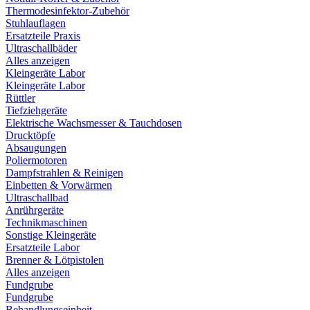
Thermodesinfektor-Zubehör
Stuhlauflagen
Ersatzteile Praxis
Ultraschallbäder
Alles anzeigen
Kleingeräte Labor
Kleingeräte Labor
Rüttler
Tiefziehgeräte
Elektrische Wachsmesser & Tauchdosen
Drucktöpfe
Absaugungen
Poliermotoren
Dampfstrahlen & Reinigen
Einbetten & Vorwärmen
Ultraschallbad
Anrührgeräte
Technikmaschinen
Sonstige Kleingeräte
Ersatzteile Labor
Brenner & Lötpistolen
Alles anzeigen
Fundgrube
Fundgrube
Behandlungseinheit