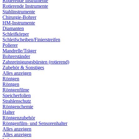
Rotierende Instrumente
Rotierende Instrumente
Stahlinstrumente
Chirurgie-Bohrer
HM-Instrumente
Diamanten
Schleifkörper
Schleifscheiben/Finierstreifen
Polierer
Mandrelle/Träger
Bohrerständer
Zahnreinigungsbürsten (rotierend)
Zubehör & Sonstiges
Alles anzeigen
Röntgen
Röntgen
Röntgenfilme
Speicherfolien
Strahlenschutz
Röntgenchemie
Halter
Röntgenzubehör
Röntgenfilm- und Sensorenhalter
Alles anzeigen
Alles anzeigen