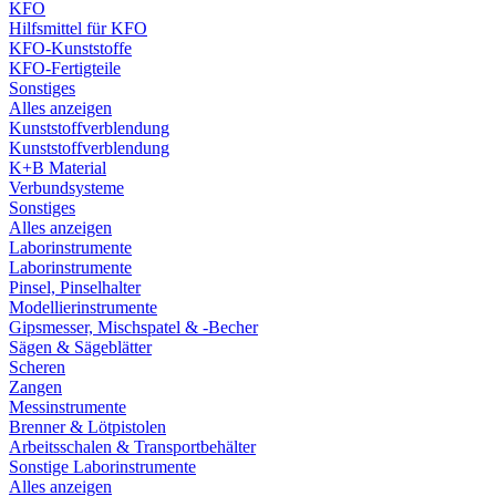
KFO
Hilfsmittel für KFO
KFO-Kunststoffe
KFO-Fertigteile
Sonstiges
Alles anzeigen
Kunststoffverblendung
Kunststoffverblendung
K+B Material
Verbundsysteme
Sonstiges
Alles anzeigen
Laborinstrumente
Laborinstrumente
Pinsel, Pinselhalter
Modellierinstrumente
Gipsmesser, Mischspatel & -Becher
Sägen & Sägeblätter
Scheren
Zangen
Messinstrumente
Brenner & Lötpistolen
Arbeitsschalen & Transportbehälter
Sonstige Laborinstrumente
Alles anzeigen