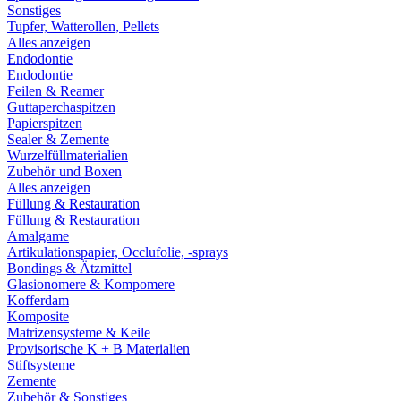
Sonstiges
Tupfer, Watterollen, Pellets
Alles anzeigen
Endodontie
Endodontie
Feilen & Reamer
Guttaperchaspitzen
Papierspitzen
Sealer & Zemente
Wurzelfüllmaterialien
Zubehör und Boxen
Alles anzeigen
Füllung & Restauration
Füllung & Restauration
Amalgame
Artikulationspapier, Occlufolie, -sprays
Bondings & Ätzmittel
Glasionomere & Kompomere
Kofferdam
Komposite
Matrizensysteme & Keile
Provisorische K + B Materialien
Stiftsysteme
Zemente
Zubehör & Sonstiges