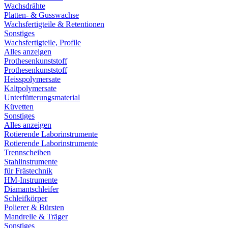
Wachsdrähte
Platten- & Gusswachse
Wachsfertigteile & Retentionen
Sonstiges
Wachsfertigteile, Profile
Alles anzeigen
Prothesenkunststoff
Prothesenkunststoff
Heisspolymersate
Kaltpolymersate
Unterfütterungsmaterial
Küvetten
Sonstiges
Alles anzeigen
Rotierende Laborinstrumente
Rotierende Laborinstrumente
Trennscheiben
Stahlinstrumente
für Frästechnik
HM-Instrumente
Diamantschleifer
Schleifkörper
Polierer & Bürsten
Mandrelle & Träger
Sonstiges