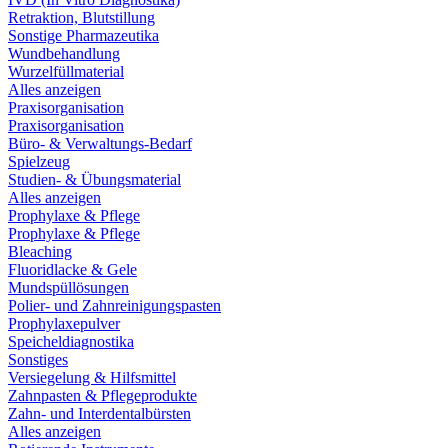
Retraktion, Blutstillung
Sonstige Pharmazeutika
Wundbehandlung
Wurzelfüllmaterial
Alles anzeigen
Praxisorganisation
Praxisorganisation
Büro- & Verwaltungs-Bedarf
Spielzeug
Studien- & Übungsmaterial
Alles anzeigen
Prophylaxe & Pflege
Prophylaxe & Pflege
Bleaching
Fluoridlacke & Gele
Mundspüllösungen
Polier- und Zahnreinigungspasten
Prophylaxepulver
Speicheldiagnostika
Sonstiges
Versiegelung & Hilfsmittel
Zahnpasten & Pflegeprodukte
Zahn- und Interdentalbürsten
Alles anzeigen