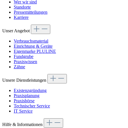
Wer wir sind
Standorte
Pressemitteilungen
Karriere
Unser Angebot
Verbrauchsmaterial
Einrichtung & Geräte
Eigenmarke PLULINE
Fundgrube
Praxiswissen
Zähne
Unsere Dienstleistungen
Existenzgründung
Praxisplanung
Praxisbörse
Technischer Service
IT Service
Hilfe & Informationen