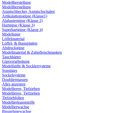
Modellherstellung
Modellherstellung
Anmischbecher, Anmischschalen
Artikulationsgipse (Klasse1)
Alabastergipse (Klasse 2)
Hartgipse (Klasse 3)
Superhartgipse (Klasse 4)
Modellsäge
Löffelmaterial
Löffel- & Basisplatten
Abdruckgipse
Modellmaterial & Zahnfleischmasken
Tauchhärter
Gipsverarbeitung
Modellstifte & Socklersysteme
Sonstiges
Sockelsysteme
Doubliermassen
Alles anzeigen
Modellieren, Tiefziehen
Modellieren, Tiefziehen
Tiefziehfolien
Modellierkunststoffe
Modellierwachse
Bissnehmewachse