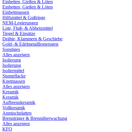
Einbetten, Gießen & Löten
Einbetten, Gießen & Löten
Einbettmassen
Hilfsmittel & Gußringe
NEM-Legierungen
Lote, Fluß- & Abbeizmittel
Tiegel & Einsätze
Drähte, Klammern & Geschiebe
Gold- & Edelmetalllegierugen
Sonstiges
Alles anzeigen
Isolierung
Isolierung
Isoliermittel
Stumpflacke
Knetmassen
Alles anzeigen
Keramik
Keramik
Aufbrennkeramik
Vollkeramik
Anmischplatten
Brennträger & Brennüberwachung
Alles anzeigen
KFO