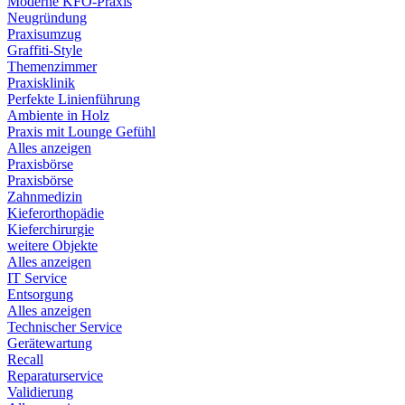
Moderne KFO-Praxis
Neugründung
Praxisumzug
Graffiti-Style
Themenzimmer
Praxisklinik
Perfekte Linienführung
Ambiente in Holz
Praxis mit Lounge Gefühl
Alles anzeigen
Praxisbörse
Praxisbörse
Zahnmedizin
Kieferorthopädie
Kieferchirurgie
weitere Objekte
Alles anzeigen
IT Service
Entsorgung
Alles anzeigen
Technischer Service
Gerätewartung
Recall
Reparaturservice
Validierung