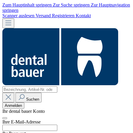
Zum Hauptinhalt springen
Zur Suche springen
Zur Hauptnavigation
springen
Scanner auslesen
Versand
Registrieren
Kontakt
Suchen
Anmelden
Ihr dental bauer Konto
Ihre E-Mail-Adresse