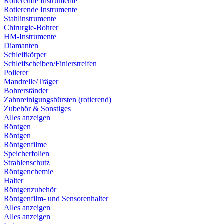
Rotierende Instrumente
Rotierende Instrumente
Stahlinstrumente
Chirurgie-Bohrer
HM-Instrumente
Diamanten
Schleifkörper
Schleifscheiben/Finierstreifen
Polierer
Mandrelle/Träger
Bohrerständer
Zahnreinigungsbürsten (rotierend)
Zubehör & Sonstiges
Alles anzeigen
Röntgen
Röntgen
Röntgenfilme
Speicherfolien
Strahlenschutz
Röntgenchemie
Halter
Röntgenzubehör
Röntgenfilm- und Sensorenhalter
Alles anzeigen
Alles anzeigen