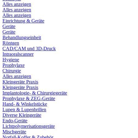
Alles anzeigen
Alles anzeigen
Alles anzeigen
Einrichtung & Geräte
Geräte
Geräte
Behandlungseinheit
Röntgen
CAD/CAM und 3D-Druck
Intraoralscanner
Hygiene
Prophylaxe
Chirurgie
Alles anzeigen
Kleingeräte Praxis
Kleingeräte Praxis
Implantologie- & Chirurgiegeräte
Prophylaxe & ZEG-Geräte
Hand- & Winkelstücke
Lupen & Lupenbrillen
Diverse Kleingeräte
Endo-Geräte
Lichtpolymerisationsgeräte
Mischgeräte
Notfall-Koffer & Zubehör