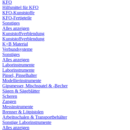
KFO
Hilfsmittel für KFO
KFO-Kunststoffe
KFO-Fertigteile
Sonstiges
Alles anzeigen
Kunststoffverblendung
Kunststoffverblendung
K+B Material
Verbundsysteme
Sonstiges
Alles anzeigen
Laborinstrumente
Laborinstrumente
Pinsel, Pinselhalter
Modellierinstrumente
Gipsmesser, Mischspatel & -Becher
Sägen & Sägeblätter
Scheren
Zangen
Messinstrumente
Brenner & Lötpistolen
Arbeitsschalen & Transportbehälter
Sonstige Laborinstrumente
Alles anzeigen