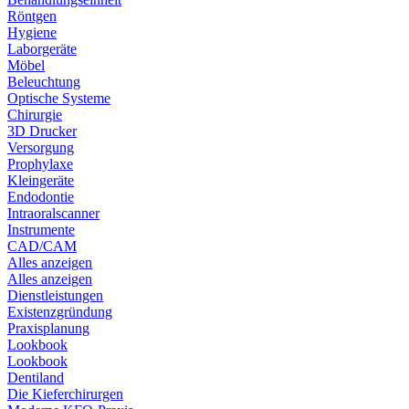
Röntgen
Hygiene
Laborgeräte
Möbel
Beleuchtung
Optische Systeme
Chirurgie
3D Drucker
Versorgung
Prophylaxe
Kleingeräte
Endodontie
Intraoralscanner
Instrumente
CAD/CAM
Alles anzeigen
Alles anzeigen
Dienstleistungen
Existenzgründung
Praxisplanung
Lookbook
Lookbook
Dentiland
Die Kieferchirurgen