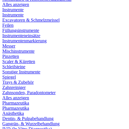
Alles anzeigen
Instrumente
Instrumente
Excavatoren & Schmelzmeissel
Feilen
Füllungsinstrumente
Instrumenteneinsätze
Instrumentenmarkierung
Messer
Mischinstrumente
Pinzetten
Scaler & Küretten
Schleifsteine
Sonstige Instrumente
Spiegel
Trays & Zubehör
Zahnreiniger
Zahnsonden, Paradontometer
Alles anzeigen
Pharmazeutika
Pharmazeutika
Anästhetika
Dentin- & Pulpabehandlung
Gangrän- & Wurzelbehandlung
IVD (In Vitro Diagnostika)