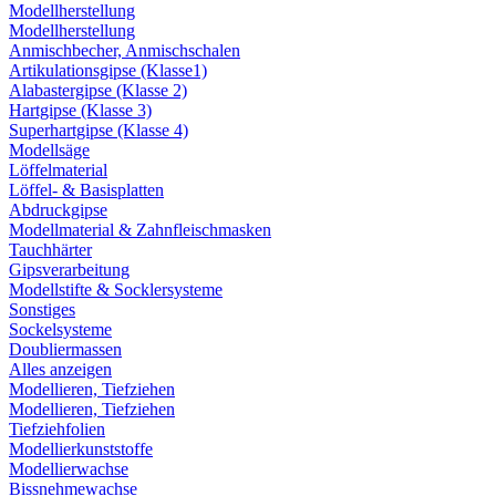
Modellherstellung
Modellherstellung
Anmischbecher, Anmischschalen
Artikulationsgipse (Klasse1)
Alabastergipse (Klasse 2)
Hartgipse (Klasse 3)
Superhartgipse (Klasse 4)
Modellsäge
Löffelmaterial
Löffel- & Basisplatten
Abdruckgipse
Modellmaterial & Zahnfleischmasken
Tauchhärter
Gipsverarbeitung
Modellstifte & Socklersysteme
Sonstiges
Sockelsysteme
Doubliermassen
Alles anzeigen
Modellieren, Tiefziehen
Modellieren, Tiefziehen
Tiefziehfolien
Modellierkunststoffe
Modellierwachse
Bissnehmewachse