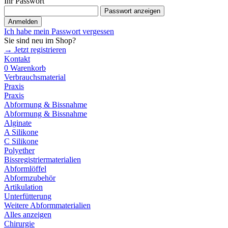
Ihr Passwort
Passwort anzeigen
Anmelden
Ich habe mein Passwort vergessen
Sie sind neu im Shop?
→ Jetzt registrieren
Kontakt
0
Warenkorb
Verbrauchsmaterial
Praxis
Praxis
Abformung & Bissnahme
Abformung & Bissnahme
Alginate
A Silikone
C Silikone
Polyether
Bissregistriermaterialien
Abformlöffel
Abformzubehör
Artikulation
Unterfütterung
Weitere Abformmaterialien
Alles anzeigen
Chirurgie