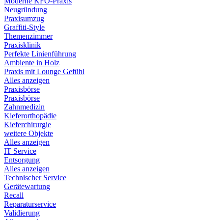
Moderne KFO-Praxis
Neugründung
Praxisumzug
Graffiti-Style
Themenzimmer
Praxisklinik
Perfekte Linienführung
Ambiente in Holz
Praxis mit Lounge Gefühl
Alles anzeigen
Praxisbörse
Praxisbörse
Zahnmedizin
Kieferorthopädie
Kieferchirurgie
weitere Objekte
Alles anzeigen
IT Service
Entsorgung
Alles anzeigen
Technischer Service
Gerätewartung
Recall
Reparaturservice
Validierung