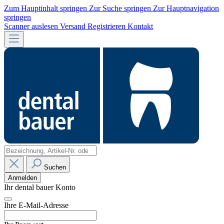
Zum Hauptinhalt springen
Zur Suche springen
Zur Hauptnavigation
springen
Scanner auslesen
Versand
Registrieren
Kontakt
Suchen
Anmelden
Ihr dental bauer Konto
Ihre E-Mail-Adresse