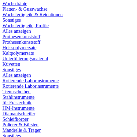
Wachsdrähte
Platten- & Gusswachse
Wachsfertigteile & Retentionen
Sonstiges
Wachsfertigteile, Profile
Alles anzeigen
Prothesenkunststoff
Prothesenkunststoff
Heisspolymersate
Kaltpolymersate
Unterfütterungsmaterial
Küvetten
Sonstiges
Alles anzeigen
Rotierende Laborinstrumente
Rotierende Laborinstrumente
Trennscheiben
Stahlinstrumente
für Frästechnik
HM-Instrumente
Diamantschleifer
Schleifkörper
Polierer & Bürsten
Mandrelle & Träger
Sonstiges