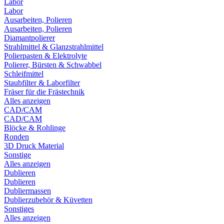
Labor
Labor
Ausarbeiten, Polieren
Ausarbeiten, Polieren
Diamantpolierer
Strahlmittel & Glanzstrahlmittel
Polierpasten & Elektrolyte
Polierer, Bürsten & Schwabbel
Schleifmittel
Staubfilter & Laborfilter
Fräser für die Frästechnik
Alles anzeigen
CAD/CAM
CAD/CAM
Blöcke & Rohlinge
Ronden
3D Druck Material
Sonstige
Alles anzeigen
Dublieren
Dublieren
Dubliermassen
Dublierzubehör & Küvetten
Sonstiges
Alles anzeigen