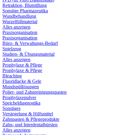
Retraktion, Blutstillung
Sonstige Pharmazeutika
Wundbehandlung
Wurzelfüllmaterial
Alles anzeigen
Praxisorganisation
Praxisorganisation
Büro- & Verwaltungs-Bedarf
Spielzeug
Studien- & Übungsmaterial
Alles anzeigen
Prophylaxe & Pflege
Prophylaxe & Pflege
Bleaching
Fluoridlacke & Gele
Mundspüllösungen
Polier- und Zahnreinigungspasten
Prophylaxepulver
Speicheldiagnostika
Sonstiges
Versiegelung & Hilfsmittel
Zahnpasten & Pflegeprodukte
Zahn- und Interdentalbürsten
Alles anzeigen