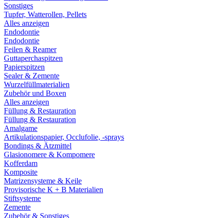
Sonstiges
Tupfer, Watterollen, Pellets
Alles anzeigen
Endodontie
Endodontie
Feilen & Reamer
Guttaperchaspitzen
Papierspitzen
Sealer & Zemente
Wurzelfüllmaterialien
Zubehör und Boxen
Alles anzeigen
Füllung & Restauration
Füllung & Restauration
Amalgame
Artikulationspapier, Occlufolie, -sprays
Bondings & Ätzmittel
Glasionomere & Kompomere
Kofferdam
Komposite
Matrizensysteme & Keile
Provisorische K + B Materialien
Stiftsysteme
Zemente
Zubehör & Sonstiges