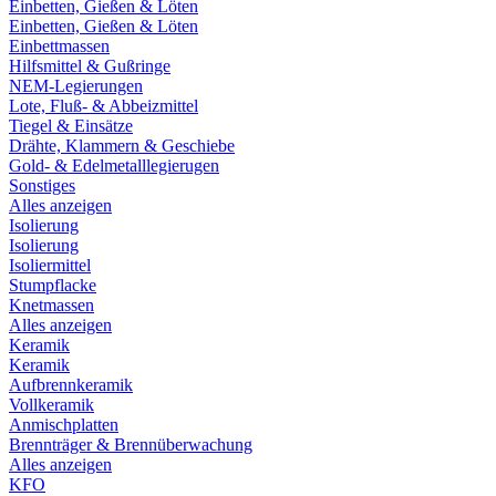
Einbetten, Gießen & Löten
Einbetten, Gießen & Löten
Einbettmassen
Hilfsmittel & Gußringe
NEM-Legierungen
Lote, Fluß- & Abbeizmittel
Tiegel & Einsätze
Drähte, Klammern & Geschiebe
Gold- & Edelmetalllegierugen
Sonstiges
Alles anzeigen
Isolierung
Isolierung
Isoliermittel
Stumpflacke
Knetmassen
Alles anzeigen
Keramik
Keramik
Aufbrennkeramik
Vollkeramik
Anmischplatten
Brennträger & Brennüberwachung
Alles anzeigen
KFO