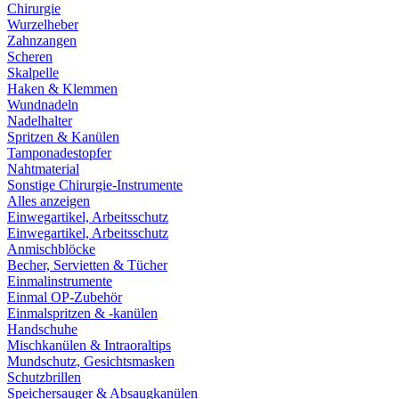
Chirurgie
Wurzelheber
Zahnzangen
Scheren
Skalpelle
Haken & Klemmen
Wundnadeln
Nadelhalter
Spritzen & Kanülen
Tamponadestopfer
Nahtmaterial
Sonstige Chirurgie-Instrumente
Alles anzeigen
Einwegartikel, Arbeitsschutz
Einwegartikel, Arbeitsschutz
Anmischblöcke
Becher, Servietten & Tücher
Einmalinstrumente
Einmal OP-Zubehör
Einmalspritzen & -kanülen
Handschuhe
Mischkanülen & Intraoraltips
Mundschutz, Gesichtsmasken
Schutzbrillen
Speichersauger & Absaugkanülen