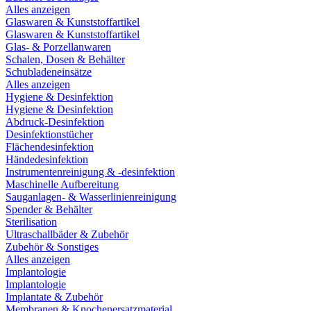
Alles anzeigen
Glaswaren & Kunststoffartikel
Glaswaren & Kunststoffartikel
Glas- & Porzellanwaren
Schalen, Dosen & Behälter
Schubladeneinsätze
Alles anzeigen
Hygiene & Desinfektion
Hygiene & Desinfektion
Abdruck-Desinfektion
Desinfektionstücher
Flächendesinfektion
Händedesinfektion
Instrumentenreinigung & -desinfektion
Maschinelle Aufbereitung
Sauganlagen- & Wasserlinienreinigung
Spender & Behälter
Sterilisation
Ultraschallbäder & Zubehör
Zubehör & Sonstiges
Alles anzeigen
Implantologie
Implantologie
Implantate & Zubehör
Membranen & Knochenersatzmaterial