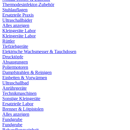
Thermodesinfektor-Zubehör
Stuhlauflagen
Ersatzteile Praxis
Ultraschallbäder
Alles anzeigen
Kleingeräte Labor
Kleingeräte Labor
Rüttler
Tiefziehgeräte
Elektrische Wachsmesser & Tauchdosen
Drucktöpfe
Absaugungen
Poliermotoren
Dampfstrahlen & Reinigen
Einbetten & Vorwärmen
Ultraschallbad
Anrührgeräte
Technikmaschinen
Sonstige Kleingeräte
Ersatzteile Labor
Brenner & Lötpistolen
Alles anzeigen
Fundgrube
Fundgrube
Behandlungseinheit