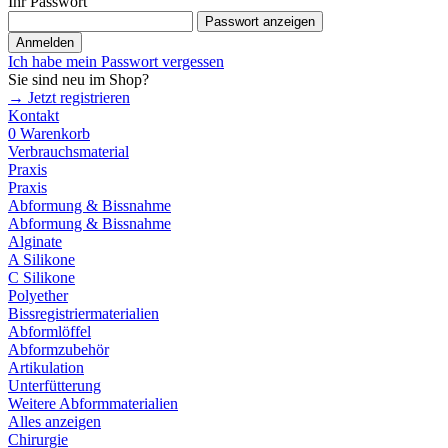
Ihr Passwort
Passwort anzeigen
Anmelden
Ich habe mein Passwort vergessen
Sie sind neu im Shop?
→ Jetzt registrieren
Kontakt
0
Warenkorb
Verbrauchsmaterial
Praxis
Praxis
Abformung & Bissnahme
Abformung & Bissnahme
Alginate
A Silikone
C Silikone
Polyether
Bissregistriermaterialien
Abformlöffel
Abformzubehör
Artikulation
Unterfütterung
Weitere Abformmaterialien
Alles anzeigen
Chirurgie