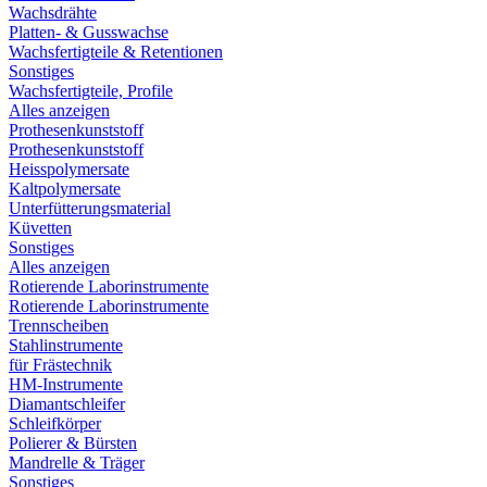
Wachsdrähte
Platten- & Gusswachse
Wachsfertigteile & Retentionen
Sonstiges
Wachsfertigteile, Profile
Alles anzeigen
Prothesenkunststoff
Prothesenkunststoff
Heisspolymersate
Kaltpolymersate
Unterfütterungsmaterial
Küvetten
Sonstiges
Alles anzeigen
Rotierende Laborinstrumente
Rotierende Laborinstrumente
Trennscheiben
Stahlinstrumente
für Frästechnik
HM-Instrumente
Diamantschleifer
Schleifkörper
Polierer & Bürsten
Mandrelle & Träger
Sonstiges