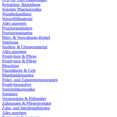
Retraktion, Blutstillung
Sonstige Pharmazeutika
Wundbehandlung
Wurzelfüllmaterial
Alles anzeigen
Praxisorganisation
Praxisorganisation
Büro- & Verwaltungs-Bedarf
Spielzeug
Studien- & Übungsmaterial
Alles anzeigen
Prophylaxe & Pflege
Prophylaxe & Pflege
Bleaching
Fluoridlacke & Gele
Mundspüllösungen
Polier- und Zahnreinigungspasten
Prophylaxepulver
Speicheldiagnostika
Sonstiges
Versiegelung & Hilfsmittel
Zahnpasten & Pflegeprodukte
Zahn- und Interdentalbürsten
Alles anzeigen