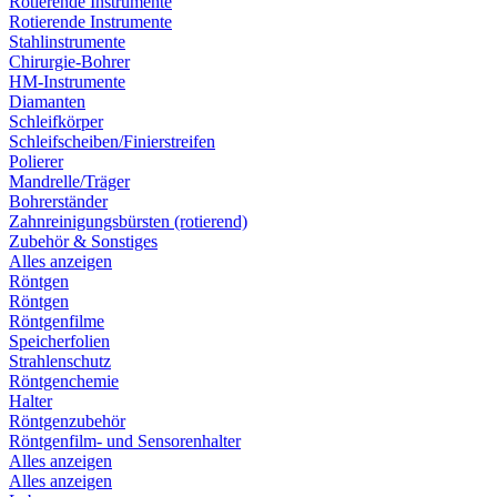
Rotierende Instrumente
Rotierende Instrumente
Stahlinstrumente
Chirurgie-Bohrer
HM-Instrumente
Diamanten
Schleifkörper
Schleifscheiben/Finierstreifen
Polierer
Mandrelle/Träger
Bohrerständer
Zahnreinigungsbürsten (rotierend)
Zubehör & Sonstiges
Alles anzeigen
Röntgen
Röntgen
Röntgenfilme
Speicherfolien
Strahlenschutz
Röntgenchemie
Halter
Röntgenzubehör
Röntgenfilm- und Sensorenhalter
Alles anzeigen
Alles anzeigen