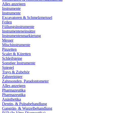
Alles anzeigen
Instrumente
Instrumente
Excavatoren & Schmelzmeissel
Feilen
Füllungsinstrumente
Instrumenteneinsätze
Instrumentenmarkierung
Messer
Mischinstrumente
Pinzetten
Scaler & Küretten
Schleifsteine
Sonstige Instrumente
Spiegel
Trays & Zubehör
Zahnreiniger
Zahnsonden, Paradontometer
Alles anzeigen
Pharmazeutika
Pharmazeutika
Anästhetika
Dentin- & Pulpabehandlung
Gangrän- & Wurzelbehandlung
IVD (In Vitro Diagnostika)