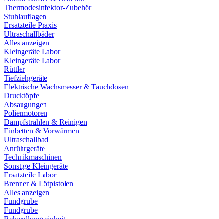
Thermodesinfektor-Zubehör
Stuhlauflagen
Ersatzteile Praxis
Ultraschallbäder
Alles anzeigen
Kleingeräte Labor
Kleingeräte Labor
Rüttler
Tiefziehgeräte
Elektrische Wachsmesser & Tauchdosen
Drucktöpfe
Absaugungen
Poliermotoren
Dampfstrahlen & Reinigen
Einbetten & Vorwärmen
Ultraschallbad
Anrührgeräte
Technikmaschinen
Sonstige Kleingeräte
Ersatzteile Labor
Brenner & Lötpistolen
Alles anzeigen
Fundgrube
Fundgrube
Behandlungseinheit