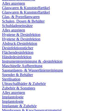
Alles anzeigen
Glaswaren & Kunststoffartikel
Glaswaren & Kunststoffartikel
Glas- & Porzellanwaren
Schalen, Dosen & Behälter
Schubladeneinsätze
Alles anzeigen
Hygiene & Desinfektion
Hygiene & Desinfektion
Abdruck-Desinfektion
Desinfektionstücher
Flächendesinfektion
Händedesinfektion
Instrumentenreinigung & -desinfektion
Maschinelle Aufbereitung
Sauganlagen- & Wasserlinienreinigung
Spender & Behälter
Sterilisation
Ultraschallbäder & Zubehör
Zubehör & Sonstiges
Alles anzeigen
Implantologie
Implantologie
Implantate & Zubehör
Membranen & Knochenersatzmaterial