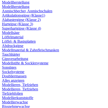
Modellherstellung
Modellherstellung
Anmischbecher, Anmischschalen
Artikulationsgipse (Klasse1)
Alabastergipse (Klasse 2)
Hartgipse (Klasse 3)
Superhartgipse (Klasse 4)
Modellsäge
Löffelmaterial
Löffel- & Basisplatten
Abdruckgipse
Modellmaterial & Zahnfleischmasken
Tauchhärter
Gipsverarbeitung
Modellstifte & Socklersysteme
Sonstiges
Sockelsysteme
Doubliermassen
Alles anzeigen
Modellieren, Tiefziehen
Modellieren, Tiefziehen
Tiefziehfolien
Modellierkunststoffe
Modellierwachse
Bissnehmewachse