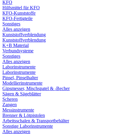
KFO
Hilfsmittel für KFO
KFO-Kunststoffe
KFO-Fertigteile
Sonstiges
Alles anzeigen
Kunststoffverblendung
Kunststoffverblendung
K+B Material
Verbundsysteme
Sonstiges
Alles anzeigen
Laborinstrumente
Laborinstrumente
Pinsel, Pinselhalter
Modellierinstrumente
Gipsmesser, Mischspatel & -Becher
Sägen & Sägeblätter
Scheren
Zangen
Messinstrumente
Brenner & Lötpistolen
Arbeitsschalen & Transportbehälter
Sonstige Laborinstrumente
Alles anzeigen