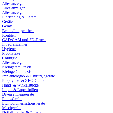
Alles anzeigen
Alles anzeigen
Alles anzeigen
Einrichtung & Geräte
Geräte
Geräte
Behandlungseinheit
Röntgen
CAD/CAM und 3D-Druck
Intraoralscanner
Hygiene
Prophylaxe
Chirurgie
Alles anzeigen
Kleingeräte Praxis
Kleingeräte Praxis
Implantologie- & Chirurgiegeräte
Prophylaxe & ZEG-Geräte
Hand- & Winkelstücke
Lupen & Lupenbrillen
Diverse Kleingeräte
Endo-Geräte
Lichtpolymerisationsgeräte
Mischgeräte
Notfall-Koffer & Zubehör