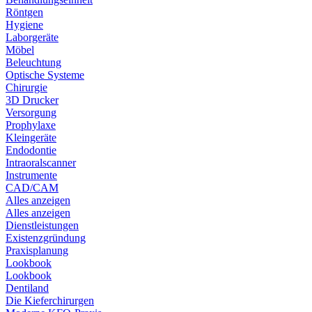
Röntgen
Hygiene
Laborgeräte
Möbel
Beleuchtung
Optische Systeme
Chirurgie
3D Drucker
Versorgung
Prophylaxe
Kleingeräte
Endodontie
Intraoralscanner
Instrumente
CAD/CAM
Alles anzeigen
Alles anzeigen
Dienstleistungen
Existenzgründung
Praxisplanung
Lookbook
Lookbook
Dentiland
Die Kieferchirurgen