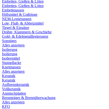
Einbetten, Gießen & Löten
Einbetten, Gießen & Löten
Einbettmassen
Hilfsmittel & Gußringe
NEM-Legierungen
Lote, Fluß- & Abbeizmittel
Tiegel & Einsätze
Drähte, Klammern & Geschiebe
Gold- & Edelmetalllegierugen
Sonstiges
Alles anzeigen
Isolierung
Isolierung
Isoliermittel
Stumpflacke
Knetmassen
Alles anzeigen
Keramik
Keramik
Aufbrennkeramik
Vollkeramik
Anmischplatten
Brennträger & Brennüberwachung
Alles anzeigen
KFO