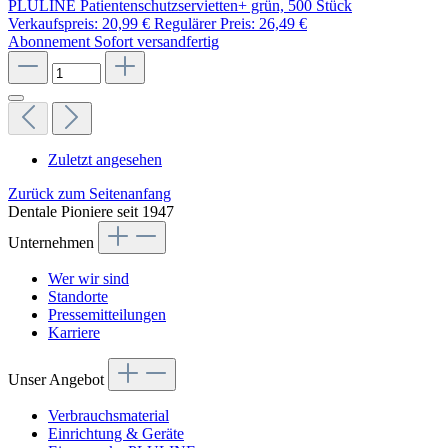
PLULINE Patientenschutzservietten+ grün, 500 Stück
Verkaufspreis:
20,99 €
Regulärer Preis:
26,49 €
Abonnement
Sofort versandfertig
Zuletzt angesehen
Zurück zum Seitenanfang
Dentale Pioniere seit 1947
Unternehmen
Wer wir sind
Standorte
Pressemitteilungen
Karriere
Unser Angebot
Verbrauchsmaterial
Einrichtung & Geräte