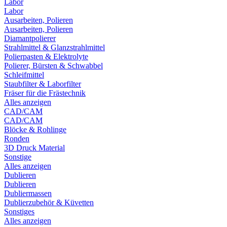
Labor
Labor
Ausarbeiten, Polieren
Ausarbeiten, Polieren
Diamantpolierer
Strahlmittel & Glanzstrahlmittel
Polierpasten & Elektrolyte
Polierer, Bürsten & Schwabbel
Schleifmittel
Staubfilter & Laborfilter
Fräser für die Frästechnik
Alles anzeigen
CAD/CAM
CAD/CAM
Blöcke & Rohlinge
Ronden
3D Druck Material
Sonstige
Alles anzeigen
Dublieren
Dublieren
Dubliermassen
Dublierzubehör & Küvetten
Sonstiges
Alles anzeigen