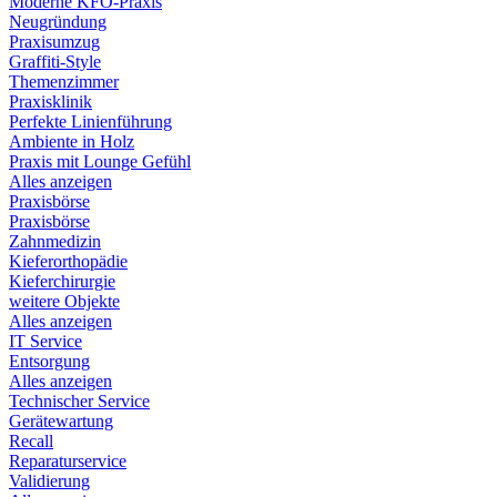
Moderne KFO-Praxis
Neugründung
Praxisumzug
Graffiti-Style
Themenzimmer
Praxisklinik
Perfekte Linienführung
Ambiente in Holz
Praxis mit Lounge Gefühl
Alles anzeigen
Praxisbörse
Praxisbörse
Zahnmedizin
Kieferorthopädie
Kieferchirurgie
weitere Objekte
Alles anzeigen
IT Service
Entsorgung
Alles anzeigen
Technischer Service
Gerätewartung
Recall
Reparaturservice
Validierung