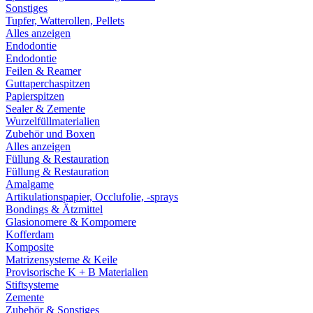
Sonstiges
Tupfer, Watterollen, Pellets
Alles anzeigen
Endodontie
Endodontie
Feilen & Reamer
Guttaperchaspitzen
Papierspitzen
Sealer & Zemente
Wurzelfüllmaterialien
Zubehör und Boxen
Alles anzeigen
Füllung & Restauration
Füllung & Restauration
Amalgame
Artikulationspapier, Occlufolie, -sprays
Bondings & Ätzmittel
Glasionomere & Kompomere
Kofferdam
Komposite
Matrizensysteme & Keile
Provisorische K + B Materialien
Stiftsysteme
Zemente
Zubehör & Sonstiges