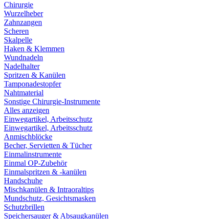
Chirurgie
Wurzelheber
Zahnzangen
Scheren
Skalpelle
Haken & Klemmen
Wundnadeln
Nadelhalter
Spritzen & Kanülen
Tamponadestopfer
Nahtmaterial
Sonstige Chirurgie-Instrumente
Alles anzeigen
Einwegartikel, Arbeitsschutz
Einwegartikel, Arbeitsschutz
Anmischblöcke
Becher, Servietten & Tücher
Einmalinstrumente
Einmal OP-Zubehör
Einmalspritzen & -kanülen
Handschuhe
Mischkanülen & Intraoraltips
Mundschutz, Gesichtsmasken
Schutzbrillen
Speichersauger & Absaugkanülen