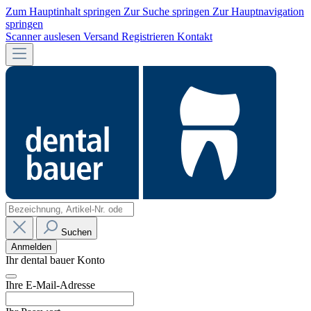
Zum Hauptinhalt springen
Zur Suche springen
Zur Hauptnavigation
springen
Scanner auslesen
Versand
Registrieren
Kontakt
Suchen
Anmelden
Ihr dental bauer Konto
Ihre E-Mail-Adresse