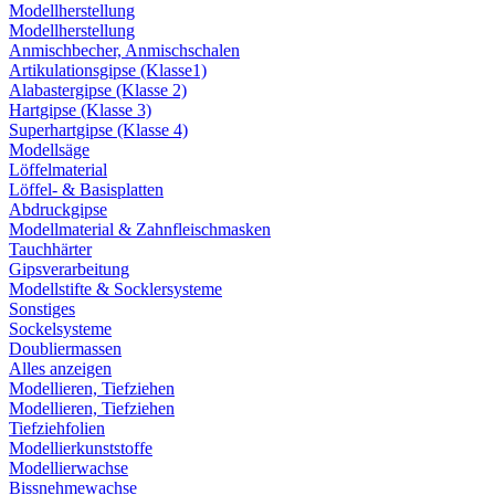
Modellherstellung
Modellherstellung
Anmischbecher, Anmischschalen
Artikulationsgipse (Klasse1)
Alabastergipse (Klasse 2)
Hartgipse (Klasse 3)
Superhartgipse (Klasse 4)
Modellsäge
Löffelmaterial
Löffel- & Basisplatten
Abdruckgipse
Modellmaterial & Zahnfleischmasken
Tauchhärter
Gipsverarbeitung
Modellstifte & Socklersysteme
Sonstiges
Sockelsysteme
Doubliermassen
Alles anzeigen
Modellieren, Tiefziehen
Modellieren, Tiefziehen
Tiefziehfolien
Modellierkunststoffe
Modellierwachse
Bissnehmewachse