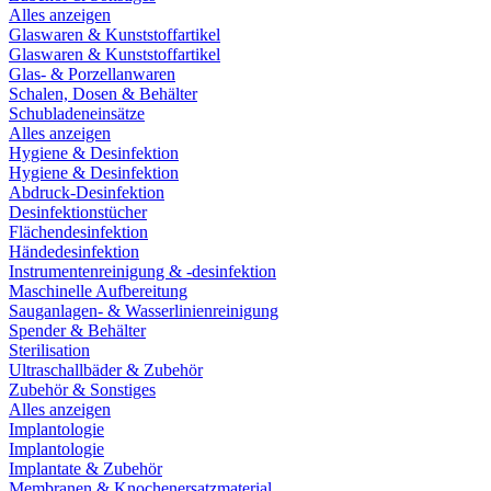
Alles anzeigen
Glaswaren & Kunststoffartikel
Glaswaren & Kunststoffartikel
Glas- & Porzellanwaren
Schalen, Dosen & Behälter
Schubladeneinsätze
Alles anzeigen
Hygiene & Desinfektion
Hygiene & Desinfektion
Abdruck-Desinfektion
Desinfektionstücher
Flächendesinfektion
Händedesinfektion
Instrumentenreinigung & -desinfektion
Maschinelle Aufbereitung
Sauganlagen- & Wasserlinienreinigung
Spender & Behälter
Sterilisation
Ultraschallbäder & Zubehör
Zubehör & Sonstiges
Alles anzeigen
Implantologie
Implantologie
Implantate & Zubehör
Membranen & Knochenersatzmaterial