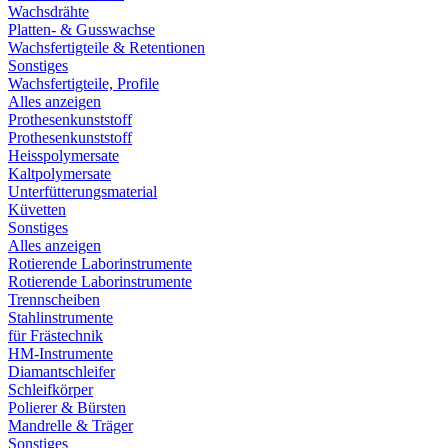
Wachsdrähte
Platten- & Gusswachse
Wachsfertigteile & Retentionen
Sonstiges
Wachsfertigteile, Profile
Alles anzeigen
Prothesenkunststoff
Prothesenkunststoff
Heisspolymersate
Kaltpolymersate
Unterfütterungsmaterial
Küvetten
Sonstiges
Alles anzeigen
Rotierende Laborinstrumente
Rotierende Laborinstrumente
Trennscheiben
Stahlinstrumente
für Frästechnik
HM-Instrumente
Diamantschleifer
Schleifkörper
Polierer & Bürsten
Mandrelle & Träger
Sonstiges