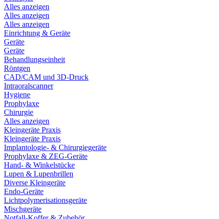
Alles anzeigen
Alles anzeigen
Alles anzeigen
Einrichtung & Geräte
Geräte
Geräte
Behandlungseinheit
Röntgen
CAD/CAM und 3D-Druck
Intraoralscanner
Hygiene
Prophylaxe
Chirurgie
Alles anzeigen
Kleingeräte Praxis
Kleingeräte Praxis
Implantologie- & Chirurgiegeräte
Prophylaxe & ZEG-Geräte
Hand- & Winkelstücke
Lupen & Lupenbrillen
Diverse Kleingeräte
Endo-Geräte
Lichtpolymerisationsgeräte
Mischgeräte
Notfall-Koffer & Zubehör