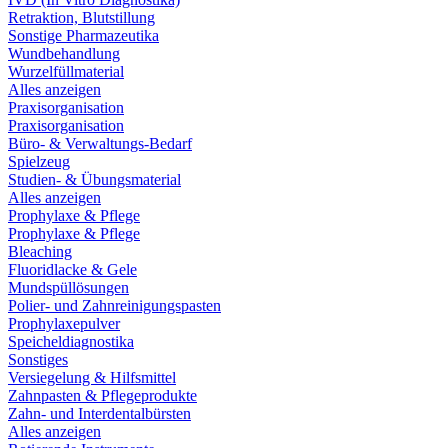
Retraktion, Blutstillung
Sonstige Pharmazeutika
Wundbehandlung
Wurzelfüllmaterial
Alles anzeigen
Praxisorganisation
Praxisorganisation
Büro- & Verwaltungs-Bedarf
Spielzeug
Studien- & Übungsmaterial
Alles anzeigen
Prophylaxe & Pflege
Prophylaxe & Pflege
Bleaching
Fluoridlacke & Gele
Mundspüllösungen
Polier- und Zahnreinigungspasten
Prophylaxepulver
Speicheldiagnostika
Sonstiges
Versiegelung & Hilfsmittel
Zahnpasten & Pflegeprodukte
Zahn- und Interdentalbürsten
Alles anzeigen