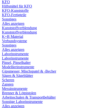
KFO
Hilfsmittel für KFO
KFO-Kunststoffe
KFO-Fertigteile
Sonstiges
Alles anzeigen
Kunststoffverblendung
Kunststoffverblendung
K+B Material
Verbundsysteme
Sonstiges
Alles anzeigen
Laborinstrumente
Laborinstrumente
Pinsel, Pinselhalter
Modellierinstrumente
Gipsmesser, Mischspatel & -Becher
Sägen & Sägeblätter
Scheren
Zangen
Messinstrumente
Brenner & Lötpistolen
Arbeitsschalen & Transportbehälter
Sonstige Laborinstrumente
Alles anzeigen