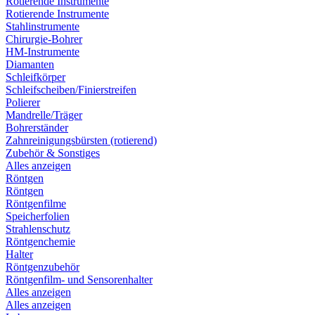
Rotierende Instrumente
Rotierende Instrumente
Stahlinstrumente
Chirurgie-Bohrer
HM-Instrumente
Diamanten
Schleifkörper
Schleifscheiben/Finierstreifen
Polierer
Mandrelle/Träger
Bohrerständer
Zahnreinigungsbürsten (rotierend)
Zubehör & Sonstiges
Alles anzeigen
Röntgen
Röntgen
Röntgenfilme
Speicherfolien
Strahlenschutz
Röntgenchemie
Halter
Röntgenzubehör
Röntgenfilm- und Sensorenhalter
Alles anzeigen
Alles anzeigen