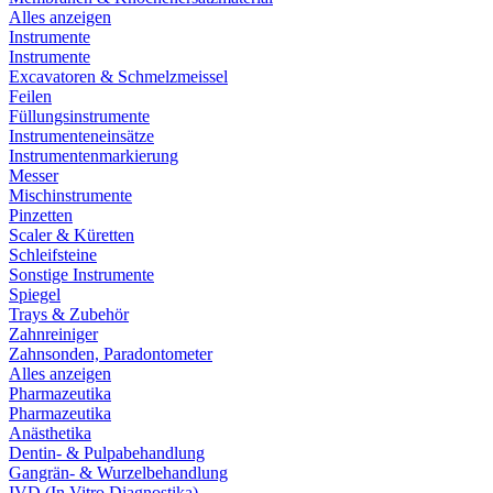
Alles anzeigen
Instrumente
Instrumente
Excavatoren & Schmelzmeissel
Feilen
Füllungsinstrumente
Instrumenteneinsätze
Instrumentenmarkierung
Messer
Mischinstrumente
Pinzetten
Scaler & Küretten
Schleifsteine
Sonstige Instrumente
Spiegel
Trays & Zubehör
Zahnreiniger
Zahnsonden, Paradontometer
Alles anzeigen
Pharmazeutika
Pharmazeutika
Anästhetika
Dentin- & Pulpabehandlung
Gangrän- & Wurzelbehandlung
IVD (In Vitro Diagnostika)