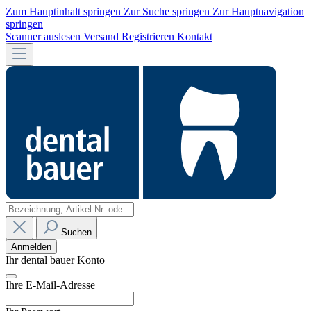
Zum Hauptinhalt springen
Zur Suche springen
Zur Hauptnavigation
springen
Scanner auslesen
Versand
Registrieren
Kontakt
Suchen
Anmelden
Ihr dental bauer Konto
Ihre E-Mail-Adresse