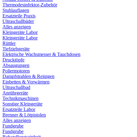
Thermodesinfektor-Zubehör
Stuhlauflagen
Ersatzteile Praxis
Ultraschallbäder
Alles anzeigen
Kleingeräte Labor
Kleingeräte Labor
Rüttler
Tiefziehgeräte
Elektrische Wachsmesser & Tauchdosen
Drucktöpfe
Absaugungen
Poliermotoren
Dampfstrahlen & Reinigen
Einbetten & Vorwärmen
Ultraschallbad
Anrührgeräte
Technikmaschinen
Sonstige Kleingeräte
Ersatzteile Labor
Brenner & Lötpistolen
Alles anzeigen
Fundgrube
Fundgrube
Behandlungseinheit