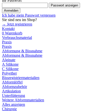
Ihr Passwort
Passwort anzeigen
Anmelden
Ich habe mein Passwort vergessen
Sie sind neu im Shop?
→ Jetzt registrieren
Kontakt
0
Warenkorb
Verbrauchsmaterial
Praxis
Praxis
Abformung & Bissnahme
Abformung & Bissnahme
Alginate
A Silikone
C Silikone
Polyether
Bissregistriermaterialien
Abformlöffel
Abformzubehör
Artikulation
Unterfütterung
Weitere Abformmaterialien
Alles anzeigen
Chirurgie