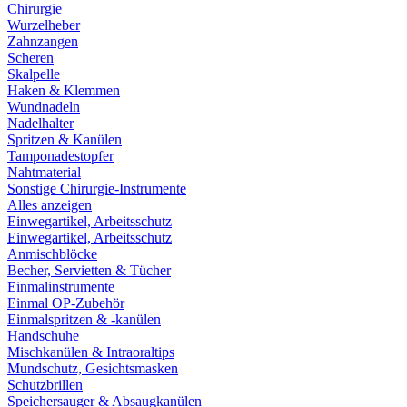
Chirurgie
Wurzelheber
Zahnzangen
Scheren
Skalpelle
Haken & Klemmen
Wundnadeln
Nadelhalter
Spritzen & Kanülen
Tamponadestopfer
Nahtmaterial
Sonstige Chirurgie-Instrumente
Alles anzeigen
Einwegartikel, Arbeitsschutz
Einwegartikel, Arbeitsschutz
Anmischblöcke
Becher, Servietten & Tücher
Einmalinstrumente
Einmal OP-Zubehör
Einmalspritzen & -kanülen
Handschuhe
Mischkanülen & Intraoraltips
Mundschutz, Gesichtsmasken
Schutzbrillen
Speichersauger & Absaugkanülen