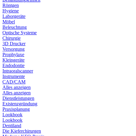
Röntgen
Hygiene
Laborgeräte
Möbel
Beleuchtung
Optische Systeme
Chirurgie
3D Drucker
Versorgung
Prophylaxe
Kleingeräte
Endodontie
Intraoralscanner
Instrumente
CAD/CAM
Alles anzeigen
Alles anzeigen
Dienstleistungen
Existenzgründung
Praxisplanung
Lookbook
Lookbook
Dentiland
Die Kieferchirurgen