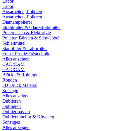
Labor
Labor
Ausarbeiten, Polieren
Ausarbeiten, Polieren
Diamantpolierer
Strahlmittel & Glanzstrahlmittel
Polierpasten & Elektrolyte
Polierer, Bürsten & Schwabbel
Schleifmittel
Staubfilter & Laborfilter
Fräser für die Frästechnik
Alles anzeigen
CAD/CAM
CAD/CAM
Blöcke & Rohlinge
Ronden
3D Druck Material
Sonstige
Alles anzeigen
Dublieren
Dublieren
Dubliermassen
Dublierzubehör & Küvetten
Sonstiges
Alles anzeigen