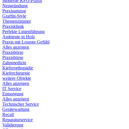
Moderne KFO-Praxis
Neugründung
Praxisumzug
Graffiti-Style
Themenzimmer
Praxisklinik
Perfekte Linienführung
Ambiente in Holz
Praxis mit Lounge Gefühl
Alles anzeigen
Praxisbörse
Praxisbörse
Zahnmedizin
Kieferorthopädie
Kieferchirurgie
weitere Objekte
Alles anzeigen
IT Service
Entsorgung
Alles anzeigen
Technischer Service
Gerätewartung
Recall
Reparaturservice
Validierung