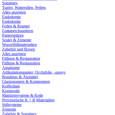
Sonstiges
Tupfer, Watterollen, Pellets
Alles anzeigen
Endodontie
Endodontie
Feilen & Reamer
Guttaperchaspitzen
Papierspitzen
Sealer & Zemente
Wurzelfüllmaterialien
Zubehör und Boxen
Alles anzeigen
Füllung & Restauration
Füllung & Restauration
Amalgame
Artikulationspapier, Occlufolie, -sprays
Bondings & Ätzmittel
Glasionomere & Kompomere
Kofferdam
Komposite
Matrizensysteme & Keile
Provisorische K + B Materialien
Stiftsysteme
Zemente
Zubehör & Sonstiges