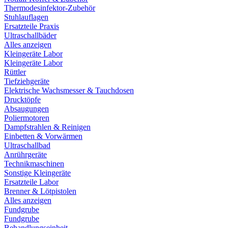
Thermodesinfektor-Zubehör
Stuhlauflagen
Ersatzteile Praxis
Ultraschallbäder
Alles anzeigen
Kleingeräte Labor
Kleingeräte Labor
Rüttler
Tiefziehgeräte
Elektrische Wachsmesser & Tauchdosen
Drucktöpfe
Absaugungen
Poliermotoren
Dampfstrahlen & Reinigen
Einbetten & Vorwärmen
Ultraschallbad
Anrührgeräte
Technikmaschinen
Sonstige Kleingeräte
Ersatzteile Labor
Brenner & Lötpistolen
Alles anzeigen
Fundgrube
Fundgrube
Behandlungseinheit