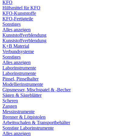
KFO
Hilfsmittel für KFO
KFO-Kunststoffe
KFO-Fertigteile
Sonstiges
Alles anzeigen
Kunststoffverblendung
Kunststoffverblendung
K+B Material
Verbundsysteme
Sonstiges
Alles anzeigen
Laborinstrumente
Laborinstrumente
Pinsel, Pinselhalter
Modellierinstrumente
Gipsmesser, Mischspatel & -Becher
Sägen & Sägeblätter
Scheren
Zangen
Messinstrumente
Brenner & Lötpistolen
Arbeitsschalen & Transportbehälter
Sonstige Laborinstrumente
Alles anzeigen