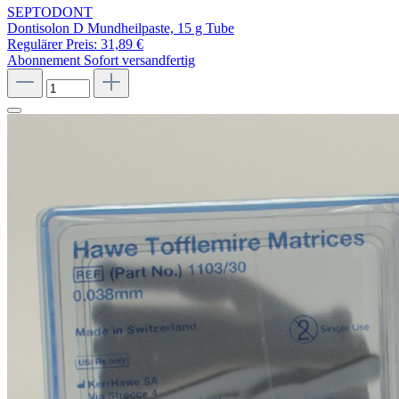
SEPTODONT
Dontisolon D Mundheilpaste, 15 g Tube
Regulärer Preis:
31,89 €
Abonnement
Sofort versandfertig