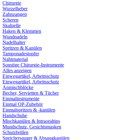
Chirurgie
Wurzelheber
Zahnzangen
Scheren
Skalpelle
Haken & Klemmen
Wundnadeln
Nadelhalter
Spritzen & Kanülen
Tamponadestopfer
Nahtmaterial
Sonstige Chirurgie-Instrumente
Alles anzeigen
Einwegartikel, Arbeitsschutz
Einwegartikel, Arbeitsschutz
Anmischblöcke
Becher, Servietten & Tücher
Einmalinstrumente
Einmal OP-Zubehör
Einmalspritzen & -kanülen
Handschuhe
Mischkanülen & Intraoraltips
Mundschutz, Gesichtsmasken
Schutzbrillen
Speichersauger & Absaugkanülen