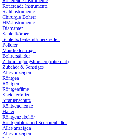
Rotierende Instrumente
Rotierende Instrumente
Stahlinstrumente
Chirurgie-Bohrer
HM-Instrumente
Diamanten
Schleifkörper
Schleifscheiben/Finierstreifen
Polierer
Mandrelle/Träger
Bohrerständer
Zahnreinigungsbürsten (rotierend)
Zubehör & Sonstiges
Alles anzeigen
Röntgen
Röntgen
Röntgenfilme
Speicherfolien
Strahlenschutz
Röntgenchemie
Halter
Röntgenzubehör
Röntgenfilm- und Sensorenhalter
Alles anzeigen
Alles anzeigen