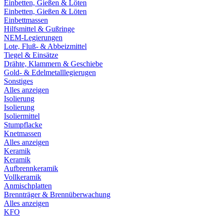
Einbetten, Gießen & Löten
Einbetten, Gießen & Löten
Einbettmassen
Hilfsmittel & Gußringe
NEM-Legierungen
Lote, Fluß- & Abbeizmittel
Tiegel & Einsätze
Drähte, Klammern & Geschiebe
Gold- & Edelmetalllegierugen
Sonstiges
Alles anzeigen
Isolierung
Isolierung
Isoliermittel
Stumpflacke
Knetmassen
Alles anzeigen
Keramik
Keramik
Aufbrennkeramik
Vollkeramik
Anmischplatten
Brennträger & Brennüberwachung
Alles anzeigen
KFO