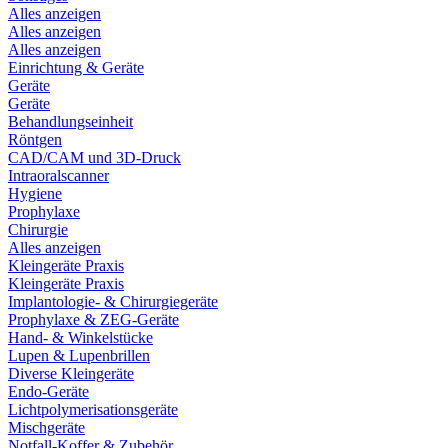
Alles anzeigen
Alles anzeigen
Alles anzeigen
Einrichtung & Geräte
Geräte
Geräte
Behandlungseinheit
Röntgen
CAD/CAM und 3D-Druck
Intraoralscanner
Hygiene
Prophylaxe
Chirurgie
Alles anzeigen
Kleingeräte Praxis
Kleingeräte Praxis
Implantologie- & Chirurgiegeräte
Prophylaxe & ZEG-Geräte
Hand- & Winkelstücke
Lupen & Lupenbrillen
Diverse Kleingeräte
Endo-Geräte
Lichtpolymerisationsgeräte
Mischgeräte
Notfall-Koffer & Zubehör