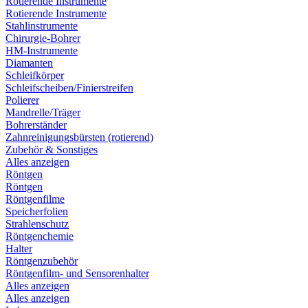
Rotierende Instrumente
Rotierende Instrumente
Stahlinstrumente
Chirurgie-Bohrer
HM-Instrumente
Diamanten
Schleifkörper
Schleifscheiben/Finierstreifen
Polierer
Mandrelle/Träger
Bohrerständer
Zahnreinigungsbürsten (rotierend)
Zubehör & Sonstiges
Alles anzeigen
Röntgen
Röntgen
Röntgenfilme
Speicherfolien
Strahlenschutz
Röntgenchemie
Halter
Röntgenzubehör
Röntgenfilm- und Sensorenhalter
Alles anzeigen
Alles anzeigen