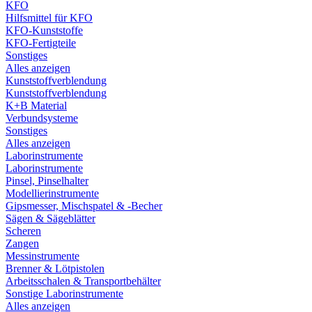
KFO
Hilfsmittel für KFO
KFO-Kunststoffe
KFO-Fertigteile
Sonstiges
Alles anzeigen
Kunststoffverblendung
Kunststoffverblendung
K+B Material
Verbundsysteme
Sonstiges
Alles anzeigen
Laborinstrumente
Laborinstrumente
Pinsel, Pinselhalter
Modellierinstrumente
Gipsmesser, Mischspatel & -Becher
Sägen & Sägeblätter
Scheren
Zangen
Messinstrumente
Brenner & Lötpistolen
Arbeitsschalen & Transportbehälter
Sonstige Laborinstrumente
Alles anzeigen