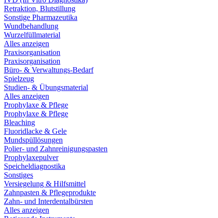
Retraktion, Blutstillung
Sonstige Pharmazeutika
Wundbehandlung
Wurzelfüllmaterial
Alles anzeigen
Praxisorganisation
Praxisorganisation
Büro- & Verwaltungs-Bedarf
Spielzeug
Studien- & Übungsmaterial
Alles anzeigen
Prophylaxe & Pflege
Prophylaxe & Pflege
Bleaching
Fluoridlacke & Gele
Mundspüllösungen
Polier- und Zahnreinigungspasten
Prophylaxepulver
Speicheldiagnostika
Sonstiges
Versiegelung & Hilfsmittel
Zahnpasten & Pflegeprodukte
Zahn- und Interdentalbürsten
Alles anzeigen