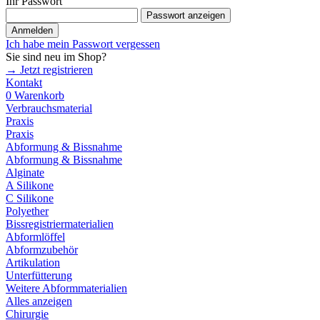
Ihr Passwort
Passwort anzeigen
Anmelden
Ich habe mein Passwort vergessen
Sie sind neu im Shop?
→ Jetzt registrieren
Kontakt
0
Warenkorb
Verbrauchsmaterial
Praxis
Praxis
Abformung & Bissnahme
Abformung & Bissnahme
Alginate
A Silikone
C Silikone
Polyether
Bissregistriermaterialien
Abformlöffel
Abformzubehör
Artikulation
Unterfütterung
Weitere Abformmaterialien
Alles anzeigen
Chirurgie