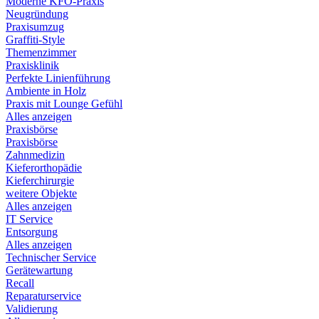
Moderne KFO-Praxis
Neugründung
Praxisumzug
Graffiti-Style
Themenzimmer
Praxisklinik
Perfekte Linienführung
Ambiente in Holz
Praxis mit Lounge Gefühl
Alles anzeigen
Praxisbörse
Praxisbörse
Zahnmedizin
Kieferorthopädie
Kieferchirurgie
weitere Objekte
Alles anzeigen
IT Service
Entsorgung
Alles anzeigen
Technischer Service
Gerätewartung
Recall
Reparaturservice
Validierung