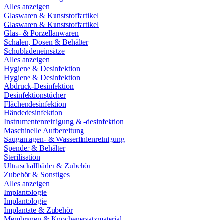
Alles anzeigen
Glaswaren & Kunststoffartikel
Glaswaren & Kunststoffartikel
Glas- & Porzellanwaren
Schalen, Dosen & Behälter
Schubladeneinsätze
Alles anzeigen
Hygiene & Desinfektion
Hygiene & Desinfektion
Abdruck-Desinfektion
Desinfektionstücher
Flächendesinfektion
Händedesinfektion
Instrumentenreinigung & -desinfektion
Maschinelle Aufbereitung
Sauganlagen- & Wasserlinienreinigung
Spender & Behälter
Sterilisation
Ultraschallbäder & Zubehör
Zubehör & Sonstiges
Alles anzeigen
Implantologie
Implantologie
Implantate & Zubehör
Membranen & Knochenersatzmaterial