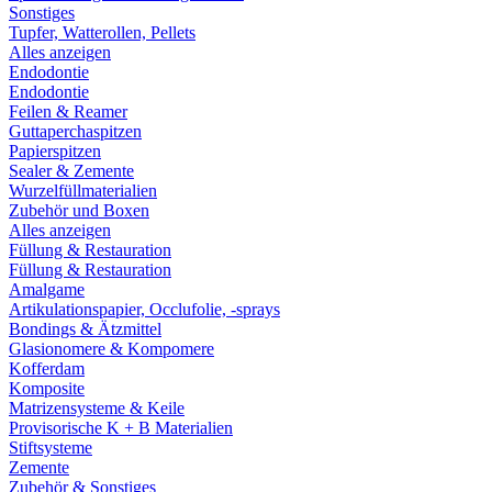
Sonstiges
Tupfer, Watterollen, Pellets
Alles anzeigen
Endodontie
Endodontie
Feilen & Reamer
Guttaperchaspitzen
Papierspitzen
Sealer & Zemente
Wurzelfüllmaterialien
Zubehör und Boxen
Alles anzeigen
Füllung & Restauration
Füllung & Restauration
Amalgame
Artikulationspapier, Occlufolie, -sprays
Bondings & Ätzmittel
Glasionomere & Kompomere
Kofferdam
Komposite
Matrizensysteme & Keile
Provisorische K + B Materialien
Stiftsysteme
Zemente
Zubehör & Sonstiges