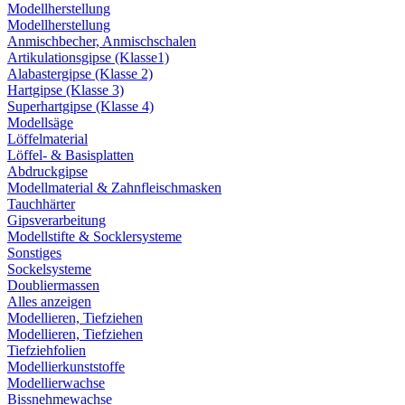
Modellherstellung
Modellherstellung
Anmischbecher, Anmischschalen
Artikulationsgipse (Klasse1)
Alabastergipse (Klasse 2)
Hartgipse (Klasse 3)
Superhartgipse (Klasse 4)
Modellsäge
Löffelmaterial
Löffel- & Basisplatten
Abdruckgipse
Modellmaterial & Zahnfleischmasken
Tauchhärter
Gipsverarbeitung
Modellstifte & Socklersysteme
Sonstiges
Sockelsysteme
Doubliermassen
Alles anzeigen
Modellieren, Tiefziehen
Modellieren, Tiefziehen
Tiefziehfolien
Modellierkunststoffe
Modellierwachse
Bissnehmewachse