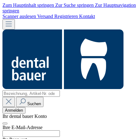
Zum Hauptinhalt springen
Zur Suche springen
Zur Hauptnavigation
springen
Scanner auslesen
Versand
Registrieren
Kontakt
Suchen
Anmelden
Ihr dental bauer Konto
Ihre E-Mail-Adresse