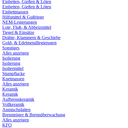
Einbetten, Gießen & Löten
Einbetten, Gießen & Löten
Einbettmassen
Hilfsmittel & Gußringe
NEM-Legierungen
Lote, Fluß- & Abbeizmittel
Tiegel & Einsätze
Drähte, Klammern & Geschiebe
Gold- & Edelmetalllegierugen
Sonstiges
Alles anzeigen
Isolierung
Isolierung
Isoliermittel
Stumpflacke
Knetmassen
Alles anzeigen
Keramik
Keramik
Aufbrennkeramik
Vollkeramik
Anmischplatten
Brennträger & Brennüberwachung
Alles anzeigen
KFO