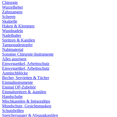
Chirurgie
Wurzelheber
Zahnzangen
Scheren
Skalpelle
Haken & Klemmen
Wundnadeln
Nadelhalter
Spritzen & Kanülen
Tamponadestopfer
Nahtmaterial
Sonstige Chirurgie-Instrumente
Alles anzeigen
Einwegartikel, Arbeitsschutz
Einwegartikel, Arbeitsschutz
Anmischblöcke
Becher, Servietten & Tücher
Einmalinstrumente
Einmal OP-Zubehör
Einmalspritzen & -kanülen
Handschuhe
Mischkanülen & Intraoraltips
Mundschutz, Gesichtsmasken
Schutzbrillen
Speichersauger & Absaugkanülen