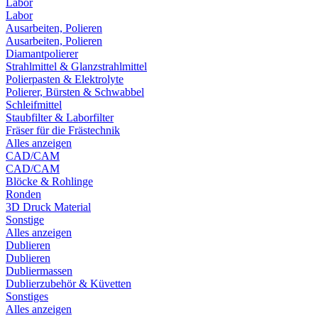
Labor
Labor
Ausarbeiten, Polieren
Ausarbeiten, Polieren
Diamantpolierer
Strahlmittel & Glanzstrahlmittel
Polierpasten & Elektrolyte
Polierer, Bürsten & Schwabbel
Schleifmittel
Staubfilter & Laborfilter
Fräser für die Frästechnik
Alles anzeigen
CAD/CAM
CAD/CAM
Blöcke & Rohlinge
Ronden
3D Druck Material
Sonstige
Alles anzeigen
Dublieren
Dublieren
Dubliermassen
Dublierzubehör & Küvetten
Sonstiges
Alles anzeigen