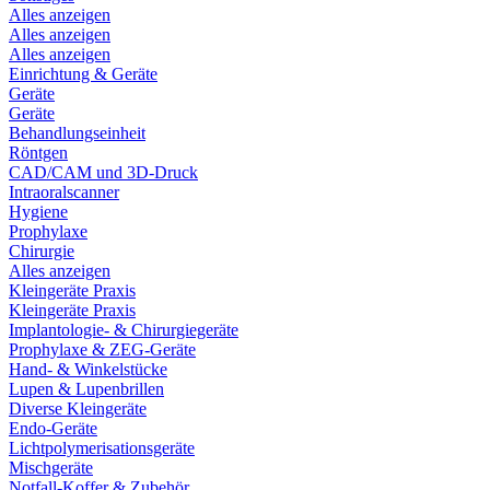
Alles anzeigen
Alles anzeigen
Alles anzeigen
Einrichtung & Geräte
Geräte
Geräte
Behandlungseinheit
Röntgen
CAD/CAM und 3D-Druck
Intraoralscanner
Hygiene
Prophylaxe
Chirurgie
Alles anzeigen
Kleingeräte Praxis
Kleingeräte Praxis
Implantologie- & Chirurgiegeräte
Prophylaxe & ZEG-Geräte
Hand- & Winkelstücke
Lupen & Lupenbrillen
Diverse Kleingeräte
Endo-Geräte
Lichtpolymerisationsgeräte
Mischgeräte
Notfall-Koffer & Zubehör