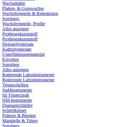
Wachsdrähte
Platten- & Gusswachse
Wachsfertigteile & Retentionen
Sonstiges
Wachsfertigteile, Profile
Alles anzeigen
Prothesenkunststoff
Prothesenkunststoff
Heisspolymersate
Kaltpolymersate
Unterfütterungsmaterial
Küvetten
Sonstiges
Alles anzeigen
Rotierende Laborinstrumente
Rotierende Laborinstrumente
Trennscheiben
Stahlinstrumente
für Frästechnik
HM-Instrumente
Diamantschleifer
Schleifkörper
Polierer & Bürsten
Mandrelle & Träger
Sonstiges