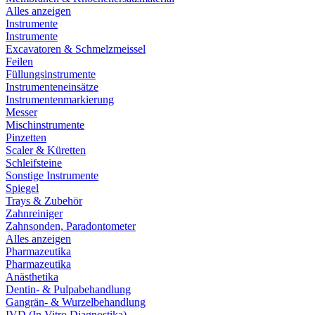
Alles anzeigen
Instrumente
Instrumente
Excavatoren & Schmelzmeissel
Feilen
Füllungsinstrumente
Instrumenteneinsätze
Instrumentenmarkierung
Messer
Mischinstrumente
Pinzetten
Scaler & Küretten
Schleifsteine
Sonstige Instrumente
Spiegel
Trays & Zubehör
Zahnreiniger
Zahnsonden, Paradontometer
Alles anzeigen
Pharmazeutika
Pharmazeutika
Anästhetika
Dentin- & Pulpabehandlung
Gangrän- & Wurzelbehandlung
IVD (In Vitro Diagnostika)