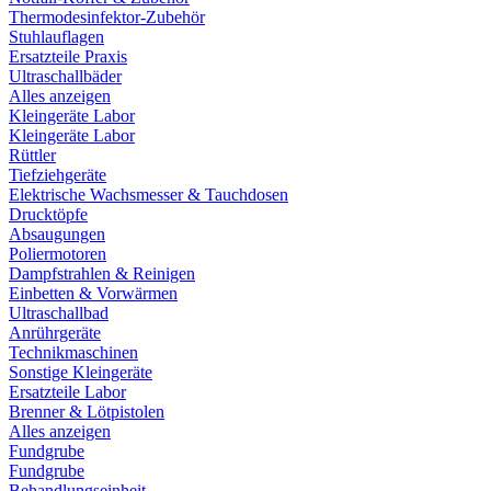
Thermodesinfektor-Zubehör
Stuhlauflagen
Ersatzteile Praxis
Ultraschallbäder
Alles anzeigen
Kleingeräte Labor
Kleingeräte Labor
Rüttler
Tiefziehgeräte
Elektrische Wachsmesser & Tauchdosen
Drucktöpfe
Absaugungen
Poliermotoren
Dampfstrahlen & Reinigen
Einbetten & Vorwärmen
Ultraschallbad
Anrührgeräte
Technikmaschinen
Sonstige Kleingeräte
Ersatzteile Labor
Brenner & Lötpistolen
Alles anzeigen
Fundgrube
Fundgrube
Behandlungseinheit