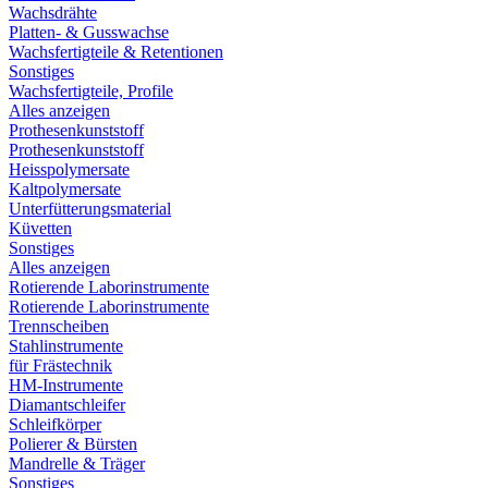
Wachsdrähte
Platten- & Gusswachse
Wachsfertigteile & Retentionen
Sonstiges
Wachsfertigteile, Profile
Alles anzeigen
Prothesenkunststoff
Prothesenkunststoff
Heisspolymersate
Kaltpolymersate
Unterfütterungsmaterial
Küvetten
Sonstiges
Alles anzeigen
Rotierende Laborinstrumente
Rotierende Laborinstrumente
Trennscheiben
Stahlinstrumente
für Frästechnik
HM-Instrumente
Diamantschleifer
Schleifkörper
Polierer & Bürsten
Mandrelle & Träger
Sonstiges