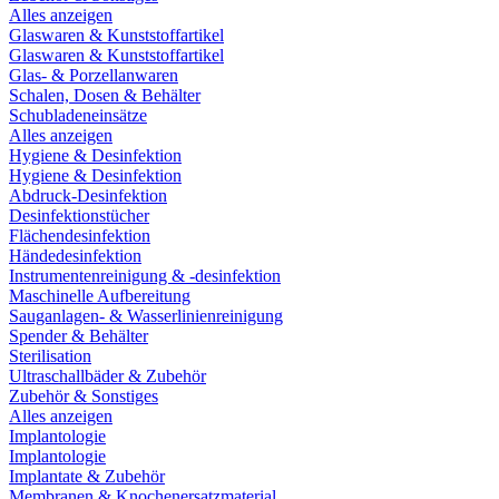
Alles anzeigen
Glaswaren & Kunststoffartikel
Glaswaren & Kunststoffartikel
Glas- & Porzellanwaren
Schalen, Dosen & Behälter
Schubladeneinsätze
Alles anzeigen
Hygiene & Desinfektion
Hygiene & Desinfektion
Abdruck-Desinfektion
Desinfektionstücher
Flächendesinfektion
Händedesinfektion
Instrumentenreinigung & -desinfektion
Maschinelle Aufbereitung
Sauganlagen- & Wasserlinienreinigung
Spender & Behälter
Sterilisation
Ultraschallbäder & Zubehör
Zubehör & Sonstiges
Alles anzeigen
Implantologie
Implantologie
Implantate & Zubehör
Membranen & Knochenersatzmaterial