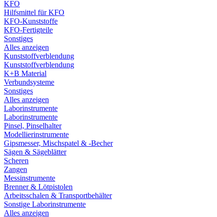
KFO
Hilfsmittel für KFO
KFO-Kunststoffe
KFO-Fertigteile
Sonstiges
Alles anzeigen
Kunststoffverblendung
Kunststoffverblendung
K+B Material
Verbundsysteme
Sonstiges
Alles anzeigen
Laborinstrumente
Laborinstrumente
Pinsel, Pinselhalter
Modellierinstrumente
Gipsmesser, Mischspatel & -Becher
Sägen & Sägeblätter
Scheren
Zangen
Messinstrumente
Brenner & Lötpistolen
Arbeitsschalen & Transportbehälter
Sonstige Laborinstrumente
Alles anzeigen