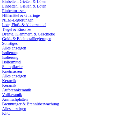
Einbetten, Gießen & Löten
Einbetten, Gießen & Löten
Einbettmassen
Hilfsmittel & Gußringe
NEM-Legierungen
Lote, Fluß- & Abbeizmittel
Tiegel & Einsätze
Drähte, Klammern & Geschiebe
Gold- & Edelmetalllegierugen
Sonstiges
Alles anzeigen
Isolierung
Isolierung
Isoliermittel
Stumpflacke
Knetmassen
Alles anzeigen
Keramik
Keramik
Aufbrennkeramik
Vollkeramik
Anmischplatten
Brennträger & Brennüberwachung
Alles anzeigen
KFO