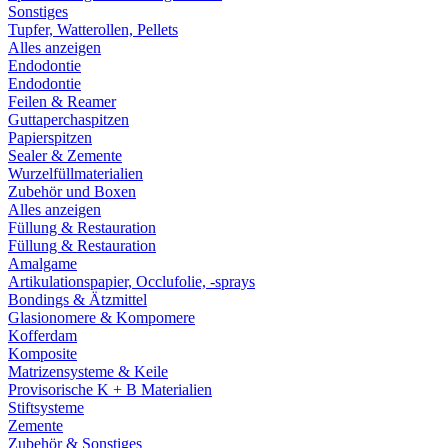
Sonstiges
Tupfer, Watterollen, Pellets
Alles anzeigen
Endodontie
Endodontie
Feilen & Reamer
Guttaperchaspitzen
Papierspitzen
Sealer & Zemente
Wurzelfüllmaterialien
Zubehör und Boxen
Alles anzeigen
Füllung & Restauration
Füllung & Restauration
Amalgame
Artikulationspapier, Occlufolie, -sprays
Bondings & Ätzmittel
Glasionomere & Kompomere
Kofferdam
Komposite
Matrizensysteme & Keile
Provisorische K + B Materialien
Stiftsysteme
Zemente
Zubehör & Sonstiges