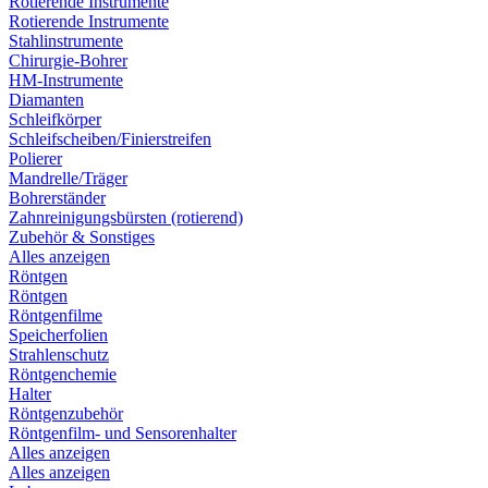
Rotierende Instrumente
Rotierende Instrumente
Stahlinstrumente
Chirurgie-Bohrer
HM-Instrumente
Diamanten
Schleifkörper
Schleifscheiben/Finierstreifen
Polierer
Mandrelle/Träger
Bohrerständer
Zahnreinigungsbürsten (rotierend)
Zubehör & Sonstiges
Alles anzeigen
Röntgen
Röntgen
Röntgenfilme
Speicherfolien
Strahlenschutz
Röntgenchemie
Halter
Röntgenzubehör
Röntgenfilm- und Sensorenhalter
Alles anzeigen
Alles anzeigen