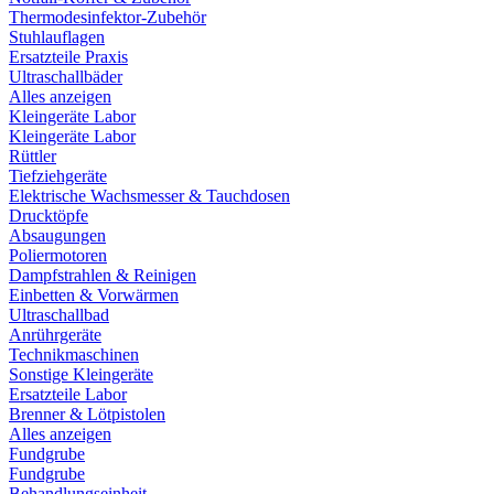
Thermodesinfektor-Zubehör
Stuhlauflagen
Ersatzteile Praxis
Ultraschallbäder
Alles anzeigen
Kleingeräte Labor
Kleingeräte Labor
Rüttler
Tiefziehgeräte
Elektrische Wachsmesser & Tauchdosen
Drucktöpfe
Absaugungen
Poliermotoren
Dampfstrahlen & Reinigen
Einbetten & Vorwärmen
Ultraschallbad
Anrührgeräte
Technikmaschinen
Sonstige Kleingeräte
Ersatzteile Labor
Brenner & Lötpistolen
Alles anzeigen
Fundgrube
Fundgrube
Behandlungseinheit