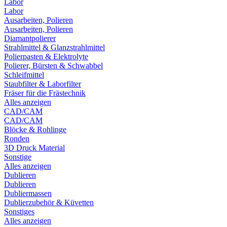
Labor
Labor
Ausarbeiten, Polieren
Ausarbeiten, Polieren
Diamantpolierer
Strahlmittel & Glanzstrahlmittel
Polierpasten & Elektrolyte
Polierer, Bürsten & Schwabbel
Schleifmittel
Staubfilter & Laborfilter
Fräser für die Frästechnik
Alles anzeigen
CAD/CAM
CAD/CAM
Blöcke & Rohlinge
Ronden
3D Druck Material
Sonstige
Alles anzeigen
Dublieren
Dublieren
Dubliermassen
Dublierzubehör & Küvetten
Sonstiges
Alles anzeigen