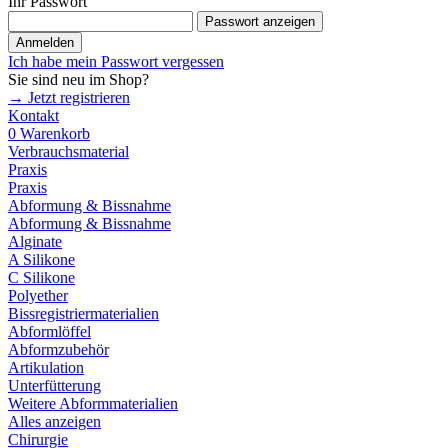
Ihr Passwort
Passwort anzeigen
Anmelden
Ich habe mein Passwort vergessen
Sie sind neu im Shop?
→ Jetzt registrieren
Kontakt
0
Warenkorb
Verbrauchsmaterial
Praxis
Praxis
Abformung & Bissnahme
Abformung & Bissnahme
Alginate
A Silikone
C Silikone
Polyether
Bissregistriermaterialien
Abformlöffel
Abformzubehör
Artikulation
Unterfütterung
Weitere Abformmaterialien
Alles anzeigen
Chirurgie