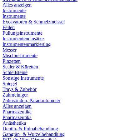
Alles anzeigen
Instrumente
Instrumente
Excavatoren & Schmelzmeissel
Feilen
Füllungsinstrumente
Instrumenteneinsätze
Instrumentenmarkierung
Messer
Mischinstrumente
Pinzetten
Scaler & Küretten
Schleifsteine
Sonstige Instrumente
Spiegel
Trays & Zubehör
Zahnreiniger
Zahnsonden, Paradontometer
Alles anzeigen
Pharmazeutika
Pharmazeutika
Anästhetika
Dentin- & Pulpabehandlung
Gangrän- & Wurzelbehandlung
IVD (In Vitro Diagnostika)