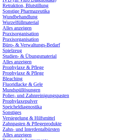
Retraktion, Blutstillung
Sonstige Pharmazeutika
Wundbehandlung
Wurzelfüllmaterial
Alles anzeigen
Praxisorganisation
Praxisorganisation
Büro- & Verwaltungs-Bedarf
Spielzeug
Studien- & Übungsmaterial
Alles anzeigen
Prophylaxe & Pflege
Prophylaxe & Pflege
Bleaching
Fluoridlacke & Gele
Mundspüllösungen
Polier- und Zahnreinigungspasten
Prophylaxepulver
Speicheldiagnostika
Sonstiges
Versiegelung & Hilfsmittel
Zahnpasten & Pflegeprodukte
Zahn- und Interdentalbürsten
Alles anzeigen