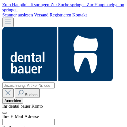
Zum Hauptinhalt springen
Zur Suche springen
Zur Hauptnavigation
springen
Scanner auslesen
Versand
Registrieren
Kontakt
Suchen
Anmelden
Ihr dental bauer Konto
Ihre E-Mail-Adresse