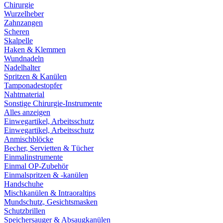
Chirurgie
Wurzelheber
Zahnzangen
Scheren
Skalpelle
Haken & Klemmen
Wundnadeln
Nadelhalter
Spritzen & Kanülen
Tamponadestopfer
Nahtmaterial
Sonstige Chirurgie-Instrumente
Alles anzeigen
Einwegartikel, Arbeitsschutz
Einwegartikel, Arbeitsschutz
Anmischblöcke
Becher, Servietten & Tücher
Einmalinstrumente
Einmal OP-Zubehör
Einmalspritzen & -kanülen
Handschuhe
Mischkanülen & Intraoraltips
Mundschutz, Gesichtsmasken
Schutzbrillen
Speichersauger & Absaugkanülen