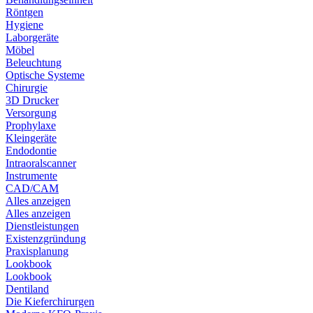
Röntgen
Hygiene
Laborgeräte
Möbel
Beleuchtung
Optische Systeme
Chirurgie
3D Drucker
Versorgung
Prophylaxe
Kleingeräte
Endodontie
Intraoralscanner
Instrumente
CAD/CAM
Alles anzeigen
Alles anzeigen
Dienstleistungen
Existenzgründung
Praxisplanung
Lookbook
Lookbook
Dentiland
Die Kieferchirurgen