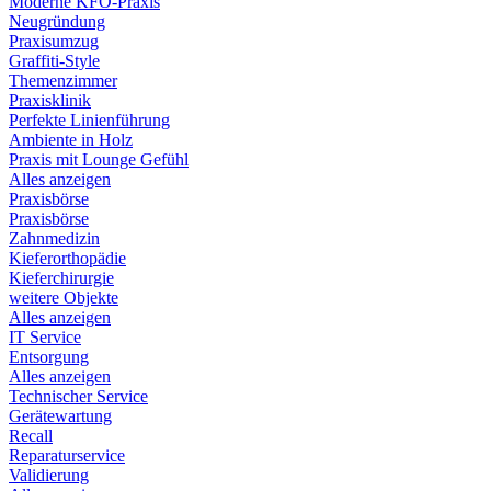
Moderne KFO-Praxis
Neugründung
Praxisumzug
Graffiti-Style
Themenzimmer
Praxisklinik
Perfekte Linienführung
Ambiente in Holz
Praxis mit Lounge Gefühl
Alles anzeigen
Praxisbörse
Praxisbörse
Zahnmedizin
Kieferorthopädie
Kieferchirurgie
weitere Objekte
Alles anzeigen
IT Service
Entsorgung
Alles anzeigen
Technischer Service
Gerätewartung
Recall
Reparaturservice
Validierung