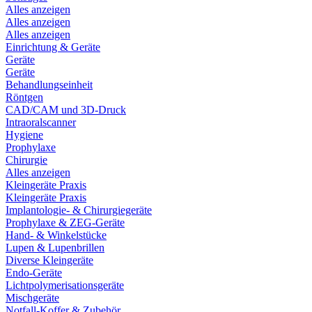
Alles anzeigen
Alles anzeigen
Alles anzeigen
Einrichtung & Geräte
Geräte
Geräte
Behandlungseinheit
Röntgen
CAD/CAM und 3D-Druck
Intraoralscanner
Hygiene
Prophylaxe
Chirurgie
Alles anzeigen
Kleingeräte Praxis
Kleingeräte Praxis
Implantologie- & Chirurgiegeräte
Prophylaxe & ZEG-Geräte
Hand- & Winkelstücke
Lupen & Lupenbrillen
Diverse Kleingeräte
Endo-Geräte
Lichtpolymerisationsgeräte
Mischgeräte
Notfall-Koffer & Zubehör