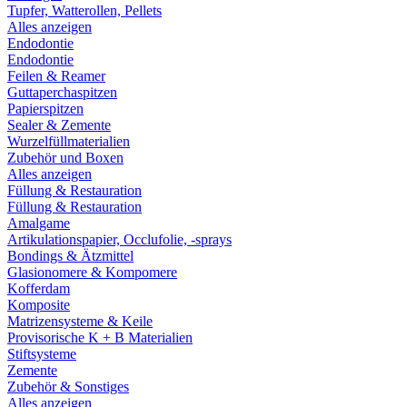
Tupfer, Watterollen, Pellets
Alles anzeigen
Endodontie
Endodontie
Feilen & Reamer
Guttaperchaspitzen
Papierspitzen
Sealer & Zemente
Wurzelfüllmaterialien
Zubehör und Boxen
Alles anzeigen
Füllung & Restauration
Füllung & Restauration
Amalgame
Artikulationspapier, Occlufolie, -sprays
Bondings & Ätzmittel
Glasionomere & Kompomere
Kofferdam
Komposite
Matrizensysteme & Keile
Provisorische K + B Materialien
Stiftsysteme
Zemente
Zubehör & Sonstiges
Alles anzeigen