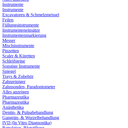
Instrumente
Instrumente
Excavatoren & Schmelzmeissel
Feilen
Füllungsinstrumente
Instrumenteneinsätze
Instrumentenmarkierung
Messer
Mischinstrumente
Pinzetten
Scaler & Küretten
Schleifsteine
Sonstige Instrumente
Spiegel
Trays & Zubehör
Zahnreiniger
Zahnsonden, Paradontometer
Alles anzeigen
Pharmazeutika
Pharmazeutika
Anästhetika
Dentin- & Pulpabehandlung
Gangrän- & Wurzelbehandlung
IVD (In Vitro Diagnostika)
Retraktion, Blutstillung