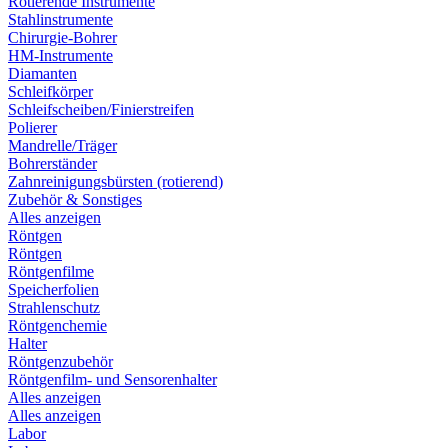
Rotierende Instrumente
Stahlinstrumente
Chirurgie-Bohrer
HM-Instrumente
Diamanten
Schleifkörper
Schleifscheiben/Finierstreifen
Polierer
Mandrelle/Träger
Bohrerständer
Zahnreinigungsbürsten (rotierend)
Zubehör & Sonstiges
Alles anzeigen
Röntgen
Röntgen
Röntgenfilme
Speicherfolien
Strahlenschutz
Röntgenchemie
Halter
Röntgenzubehör
Röntgenfilm- und Sensorenhalter
Alles anzeigen
Alles anzeigen
Labor