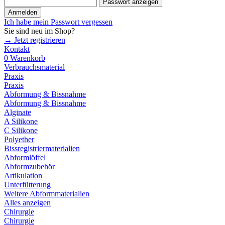
Passwort anzeigen
Anmelden
Ich habe mein Passwort vergessen
Sie sind neu im Shop?
→ Jetzt registrieren
Kontakt
0
Warenkorb
Verbrauchsmaterial
Praxis
Praxis
Abformung & Bissnahme
Abformung & Bissnahme
Alginate
A Silikone
C Silikone
Polyether
Bissregistriermaterialien
Abformlöffel
Abformzubehör
Artikulation
Unterfütterung
Weitere Abformmaterialien
Alles anzeigen
Chirurgie
Chirurgie