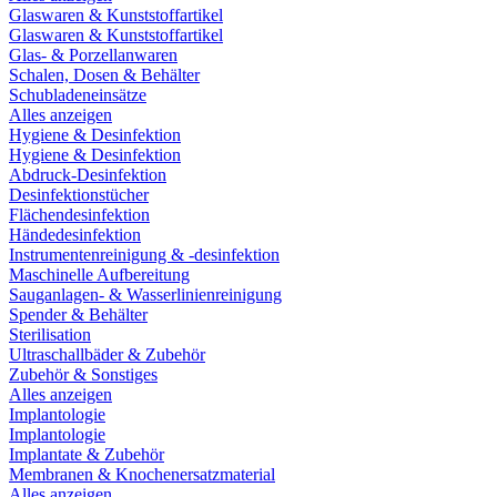
Glaswaren & Kunststoffartikel
Glaswaren & Kunststoffartikel
Glas- & Porzellanwaren
Schalen, Dosen & Behälter
Schubladeneinsätze
Alles anzeigen
Hygiene & Desinfektion
Hygiene & Desinfektion
Abdruck-Desinfektion
Desinfektionstücher
Flächendesinfektion
Händedesinfektion
Instrumentenreinigung & -desinfektion
Maschinelle Aufbereitung
Sauganlagen- & Wasserlinienreinigung
Spender & Behälter
Sterilisation
Ultraschallbäder & Zubehör
Zubehör & Sonstiges
Alles anzeigen
Implantologie
Implantologie
Implantate & Zubehör
Membranen & Knochenersatzmaterial
Alles anzeigen