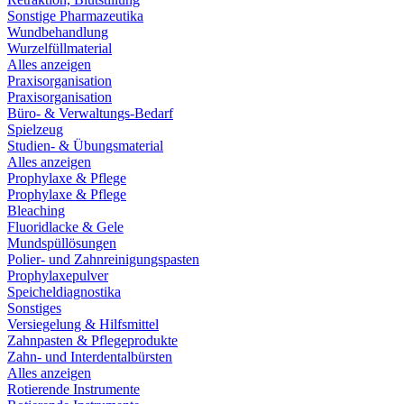
Sonstige Pharmazeutika
Wundbehandlung
Wurzelfüllmaterial
Alles anzeigen
Praxisorganisation
Praxisorganisation
Büro- & Verwaltungs-Bedarf
Spielzeug
Studien- & Übungsmaterial
Alles anzeigen
Prophylaxe & Pflege
Prophylaxe & Pflege
Bleaching
Fluoridlacke & Gele
Mundspüllösungen
Polier- und Zahnreinigungspasten
Prophylaxepulver
Speicheldiagnostika
Sonstiges
Versiegelung & Hilfsmittel
Zahnpasten & Pflegeprodukte
Zahn- und Interdentalbürsten
Alles anzeigen
Rotierende Instrumente