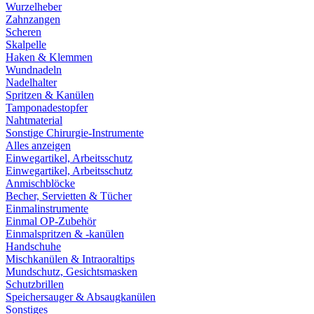
Wurzelheber
Zahnzangen
Scheren
Skalpelle
Haken & Klemmen
Wundnadeln
Nadelhalter
Spritzen & Kanülen
Tamponadestopfer
Nahtmaterial
Sonstige Chirurgie-Instrumente
Alles anzeigen
Einwegartikel, Arbeitsschutz
Einwegartikel, Arbeitsschutz
Anmischblöcke
Becher, Servietten & Tücher
Einmalinstrumente
Einmal OP-Zubehör
Einmalspritzen & -kanülen
Handschuhe
Mischkanülen & Intraoraltips
Mundschutz, Gesichtsmasken
Schutzbrillen
Speichersauger & Absaugkanülen
Sonstiges