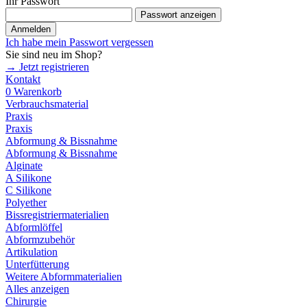
Ihr Passwort
Passwort anzeigen
Anmelden
Ich habe mein Passwort vergessen
Sie sind neu im Shop?
→ Jetzt registrieren
Kontakt
0
Warenkorb
Verbrauchsmaterial
Praxis
Praxis
Abformung & Bissnahme
Abformung & Bissnahme
Alginate
A Silikone
C Silikone
Polyether
Bissregistriermaterialien
Abformlöffel
Abformzubehör
Artikulation
Unterfütterung
Weitere Abformmaterialien
Alles anzeigen
Chirurgie