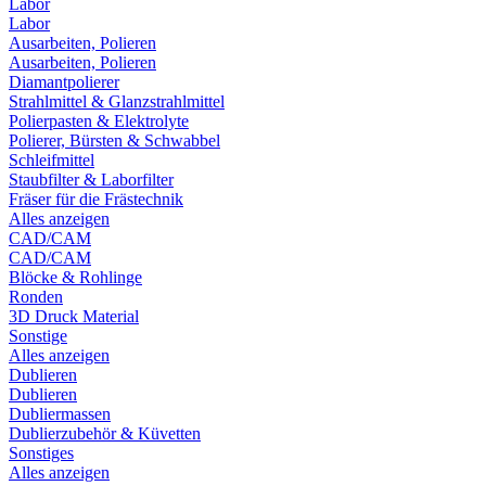
Labor
Labor
Ausarbeiten, Polieren
Ausarbeiten, Polieren
Diamantpolierer
Strahlmittel & Glanzstrahlmittel
Polierpasten & Elektrolyte
Polierer, Bürsten & Schwabbel
Schleifmittel
Staubfilter & Laborfilter
Fräser für die Frästechnik
Alles anzeigen
CAD/CAM
CAD/CAM
Blöcke & Rohlinge
Ronden
3D Druck Material
Sonstige
Alles anzeigen
Dublieren
Dublieren
Dubliermassen
Dublierzubehör & Küvetten
Sonstiges
Alles anzeigen