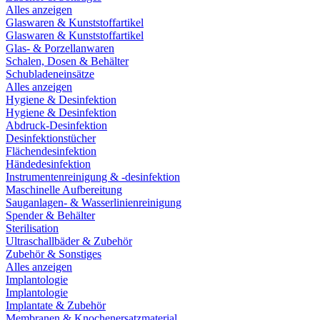
Alles anzeigen
Glaswaren & Kunststoffartikel
Glaswaren & Kunststoffartikel
Glas- & Porzellanwaren
Schalen, Dosen & Behälter
Schubladeneinsätze
Alles anzeigen
Hygiene & Desinfektion
Hygiene & Desinfektion
Abdruck-Desinfektion
Desinfektionstücher
Flächendesinfektion
Händedesinfektion
Instrumentenreinigung & -desinfektion
Maschinelle Aufbereitung
Sauganlagen- & Wasserlinienreinigung
Spender & Behälter
Sterilisation
Ultraschallbäder & Zubehör
Zubehör & Sonstiges
Alles anzeigen
Implantologie
Implantologie
Implantate & Zubehör
Membranen & Knochenersatzmaterial