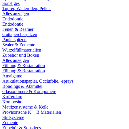
Sonstiges
Tupfer, Watterollen, Pellets
Alles anzeigen
Endodontie
Endodontie
Feilen & Reamer
Guttaperchaspitzen
Papierspitzen
Sealer & Zemente
Wurzelfüllmaterialien
Zubehör und Boxen
Alles anzeigen
Füllung & Restauration
Füllung & Restauration
Amalgame
Artikulationspapier, Occlufolie, -sprays
Bondings & Ätzmittel
Glasionomere & Kompomere
Kofferdam
Komposite
Matrizensysteme & Keile
Provisorische K + B Materialien
Stiftsysteme
Zemente
Zubehör & Sonstiges