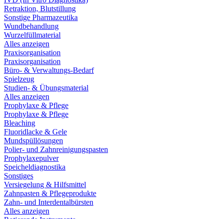
Retraktion, Blutstillung
Sonstige Pharmazeutika
Wundbehandlung
Wurzelfüllmaterial
Alles anzeigen
Praxisorganisation
Praxisorganisation
Büro- & Verwaltungs-Bedarf
Spielzeug
Studien- & Übungsmaterial
Alles anzeigen
Prophylaxe & Pflege
Prophylaxe & Pflege
Bleaching
Fluoridlacke & Gele
Mundspüllösungen
Polier- und Zahnreinigungspasten
Prophylaxepulver
Speicheldiagnostika
Sonstiges
Versiegelung & Hilfsmittel
Zahnpasten & Pflegeprodukte
Zahn- und Interdentalbürsten
Alles anzeigen