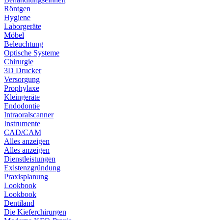
Röntgen
Hygiene
Laborgeräte
Möbel
Beleuchtung
Optische Systeme
Chirurgie
3D Drucker
Versorgung
Prophylaxe
Kleingeräte
Endodontie
Intraoralscanner
Instrumente
CAD/CAM
Alles anzeigen
Alles anzeigen
Dienstleistungen
Existenzgründung
Praxisplanung
Lookbook
Lookbook
Dentiland
Die Kieferchirurgen