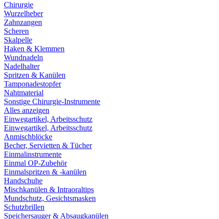
Chirurgie
Wurzelheber
Zahnzangen
Scheren
Skalpelle
Haken & Klemmen
Wundnadeln
Nadelhalter
Spritzen & Kanülen
Tamponadestopfer
Nahtmaterial
Sonstige Chirurgie-Instrumente
Alles anzeigen
Einwegartikel, Arbeitsschutz
Einwegartikel, Arbeitsschutz
Anmischblöcke
Becher, Servietten & Tücher
Einmalinstrumente
Einmal OP-Zubehör
Einmalspritzen & -kanülen
Handschuhe
Mischkanülen & Intraoraltips
Mundschutz, Gesichtsmasken
Schutzbrillen
Speichersauger & Absaugkanülen