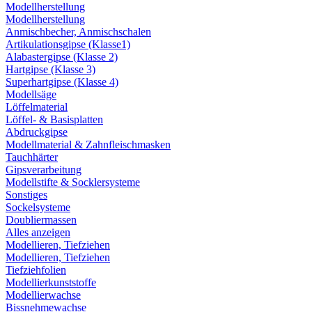
Modellherstellung
Modellherstellung
Anmischbecher, Anmischschalen
Artikulationsgipse (Klasse1)
Alabastergipse (Klasse 2)
Hartgipse (Klasse 3)
Superhartgipse (Klasse 4)
Modellsäge
Löffelmaterial
Löffel- & Basisplatten
Abdruckgipse
Modellmaterial & Zahnfleischmasken
Tauchhärter
Gipsverarbeitung
Modellstifte & Socklersysteme
Sonstiges
Sockelsysteme
Doubliermassen
Alles anzeigen
Modellieren, Tiefziehen
Modellieren, Tiefziehen
Tiefziehfolien
Modellierkunststoffe
Modellierwachse
Bissnehmewachse