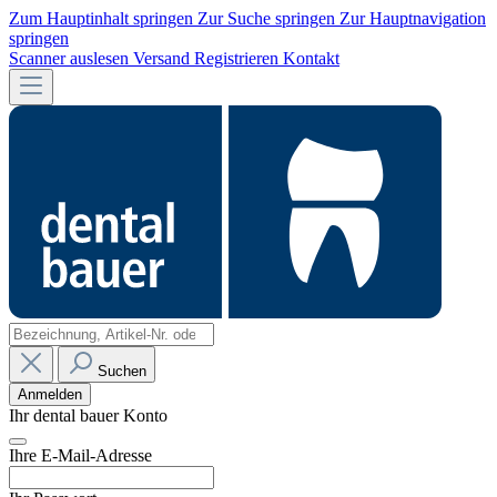
Zum Hauptinhalt springen
Zur Suche springen
Zur Hauptnavigation
springen
Scanner auslesen
Versand
Registrieren
Kontakt
Suchen
Anmelden
Ihr dental bauer Konto
Ihre E-Mail-Adresse