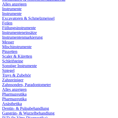
Alles anzeigen
Instrumente
Instrumente
Excavatoren & Schmelzmeissel
Feilen
Füllungsinstrumente
Instrumenteneinsätze
Instrumentenmarkierung
Messer
Mischinstrumente
Pinzetten
Scaler & Küretten
Schleifsteine
Sonstige Instrumente
Spiegel
Trays & Zubehör
Zahnreiniger
Zahnsonden, Paradontometer
Alles anzeigen
Pharmazeutika
Pharmazeutika
Anästhetika
Dentin- & Pulpabehandlung
Gangrän- & Wurzelbehandlung
IVD (In Vitro Diagnostika)