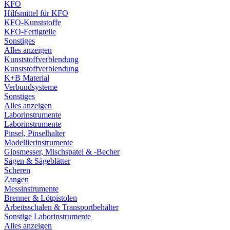
KFO
Hilfsmittel für KFO
KFO-Kunststoffe
KFO-Fertigteile
Sonstiges
Alles anzeigen
Kunststoffverblendung
Kunststoffverblendung
K+B Material
Verbundsysteme
Sonstiges
Alles anzeigen
Laborinstrumente
Laborinstrumente
Pinsel, Pinselhalter
Modellierinstrumente
Gipsmesser, Mischspatel & -Becher
Sägen & Sägeblätter
Scheren
Zangen
Messinstrumente
Brenner & Lötpistolen
Arbeitsschalen & Transportbehälter
Sonstige Laborinstrumente
Alles anzeigen