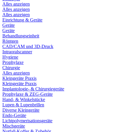
Alles anzeigen
Alles anzeigen
Alles anzeigen
Einrichtung & Geräte
Geräte
Geräte
Behandlungseinheit
Röntgen
CAD/CAM und 3D-Druck
Intraoralscanner
Hygiene
Prophylaxe
Chirurgie
Alles anzeigen
Kleingeräte Praxis
Kleingeräte Praxis
Implantologie- & Chirurgiegeräte
Prophylaxe & ZEG-Geräte
Hand- & Winkelstücke
Lupen & Lupenbrillen
Diverse Kleingeräte
Endo-Geräte
Lichtpolymerisationsgeräte
Mischgeräte
Notfall-Koffer & Zubehör