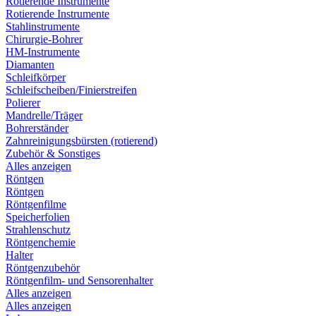
Rotierende Instrumente
Rotierende Instrumente
Stahlinstrumente
Chirurgie-Bohrer
HM-Instrumente
Diamanten
Schleifkörper
Schleifscheiben/Finierstreifen
Polierer
Mandrelle/Träger
Bohrerständer
Zahnreinigungsbürsten (rotierend)
Zubehör & Sonstiges
Alles anzeigen
Röntgen
Röntgen
Röntgenfilme
Speicherfolien
Strahlenschutz
Röntgenchemie
Halter
Röntgenzubehör
Röntgenfilm- und Sensorenhalter
Alles anzeigen
Alles anzeigen