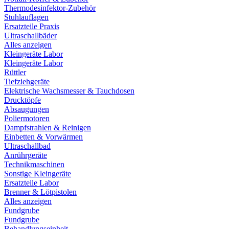
Thermodesinfektor-Zubehör
Stuhlauflagen
Ersatzteile Praxis
Ultraschallbäder
Alles anzeigen
Kleingeräte Labor
Kleingeräte Labor
Rüttler
Tiefziehgeräte
Elektrische Wachsmesser & Tauchdosen
Drucktöpfe
Absaugungen
Poliermotoren
Dampfstrahlen & Reinigen
Einbetten & Vorwärmen
Ultraschallbad
Anrührgeräte
Technikmaschinen
Sonstige Kleingeräte
Ersatzteile Labor
Brenner & Lötpistolen
Alles anzeigen
Fundgrube
Fundgrube
Behandlungseinheit