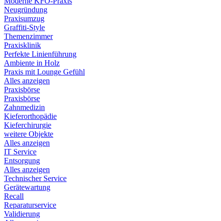
Moderne KFO-Praxis
Neugründung
Praxisumzug
Graffiti-Style
Themenzimmer
Praxisklinik
Perfekte Linienführung
Ambiente in Holz
Praxis mit Lounge Gefühl
Alles anzeigen
Praxisbörse
Praxisbörse
Zahnmedizin
Kieferorthopädie
Kieferchirurgie
weitere Objekte
Alles anzeigen
IT Service
Entsorgung
Alles anzeigen
Technischer Service
Gerätewartung
Recall
Reparaturservice
Validierung