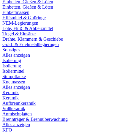
Einbetten, Gießen & Löten
Einbetten, Gießen & Löten
Einbettmassen
Hilfsmittel & Gußringe
NEM-Legierungen
Lote, Fluß- & Abbeizmittel
Tiegel & Einsätze
Drähte, Klammern & Geschiebe
Gold- & Edelmetalllegierugen
Sonstiges
Alles anzeigen
Isolierung
Isolierung
Isoliermittel
Stumpflacke
Knetmassen
Alles anzeigen
Keramik
Keramik
Aufbrennkeramik
Vollkeramik
Anmischplatten
Brennträger & Brennüberwachung
Alles anzeigen
KFO