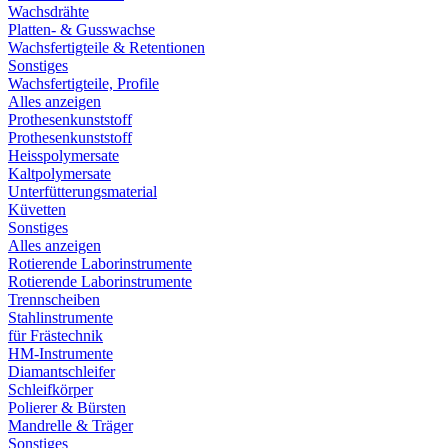
Wachsdrähte
Platten- & Gusswachse
Wachsfertigteile & Retentionen
Sonstiges
Wachsfertigteile, Profile
Alles anzeigen
Prothesenkunststoff
Prothesenkunststoff
Heisspolymersate
Kaltpolymersate
Unterfütterungsmaterial
Küvetten
Sonstiges
Alles anzeigen
Rotierende Laborinstrumente
Rotierende Laborinstrumente
Trennscheiben
Stahlinstrumente
für Frästechnik
HM-Instrumente
Diamantschleifer
Schleifkörper
Polierer & Bürsten
Mandrelle & Träger
Sonstiges