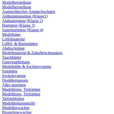
Modellherstellung
Modellherstellung
Anmischbecher, Anmischschalen
Artikulationsgipse (Klasse1)
Alabastergipse (Klasse 2)
Hartgipse (Klasse 3)
Superhartgipse (Klasse 4)
Modellsäge
Löffelmaterial
Löffel- & Basisplatten
Abdruckgipse
Modellmaterial & Zahnfleischmasken
Tauchhärter
Gipsverarbeitung
Modellstifte & Socklersysteme
Sonstiges
Sockelsysteme
Doubliermassen
Alles anzeigen
Modellieren, Tiefziehen
Modellieren, Tiefziehen
Tiefziehfolien
Modellierkunststoffe
Modellierwachse
Bissnehmewachse