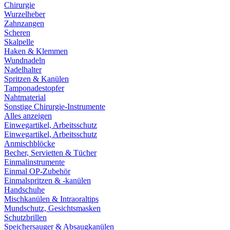
Chirurgie
Wurzelheber
Zahnzangen
Scheren
Skalpelle
Haken & Klemmen
Wundnadeln
Nadelhalter
Spritzen & Kanülen
Tamponadestopfer
Nahtmaterial
Sonstige Chirurgie-Instrumente
Alles anzeigen
Einwegartikel, Arbeitsschutz
Einwegartikel, Arbeitsschutz
Anmischblöcke
Becher, Servietten & Tücher
Einmalinstrumente
Einmal OP-Zubehör
Einmalspritzen & -kanülen
Handschuhe
Mischkanülen & Intraoraltips
Mundschutz, Gesichtsmasken
Schutzbrillen
Speichersauger & Absaugkanülen