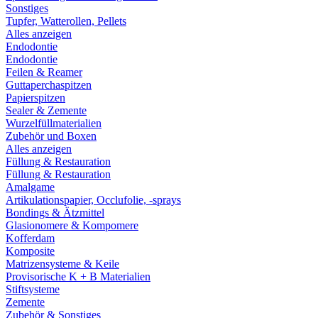
Sonstiges
Tupfer, Watterollen, Pellets
Alles anzeigen
Endodontie
Endodontie
Feilen & Reamer
Guttaperchaspitzen
Papierspitzen
Sealer & Zemente
Wurzelfüllmaterialien
Zubehör und Boxen
Alles anzeigen
Füllung & Restauration
Füllung & Restauration
Amalgame
Artikulationspapier, Occlufolie, -sprays
Bondings & Ätzmittel
Glasionomere & Kompomere
Kofferdam
Komposite
Matrizensysteme & Keile
Provisorische K + B Materialien
Stiftsysteme
Zemente
Zubehör & Sonstiges