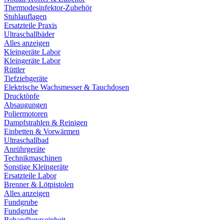
Thermodesinfektor-Zubehör
Stuhlauflagen
Ersatzteile Praxis
Ultraschallbäder
Alles anzeigen
Kleingeräte Labor
Kleingeräte Labor
Rüttler
Tiefziehgeräte
Elektrische Wachsmesser & Tauchdosen
Drucktöpfe
Absaugungen
Poliermotoren
Dampfstrahlen & Reinigen
Einbetten & Vorwärmen
Ultraschallbad
Anrührgeräte
Technikmaschinen
Sonstige Kleingeräte
Ersatzteile Labor
Brenner & Lötpistolen
Alles anzeigen
Fundgrube
Fundgrube
Behandlungseinheit