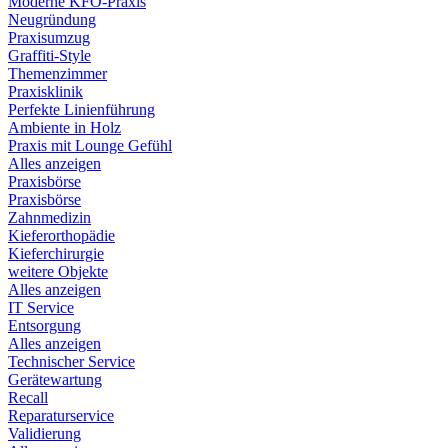
Moderne KFO-Praxis
Neugründung
Praxisumzug
Graffiti-Style
Themenzimmer
Praxisklinik
Perfekte Linienführung
Ambiente in Holz
Praxis mit Lounge Gefühl
Alles anzeigen
Praxisbörse
Praxisbörse
Zahnmedizin
Kieferorthopädie
Kieferchirurgie
weitere Objekte
Alles anzeigen
IT Service
Entsorgung
Alles anzeigen
Technischer Service
Gerätewartung
Recall
Reparaturservice
Validierung