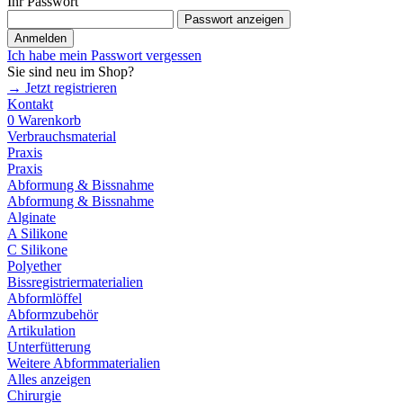
Ihr Passwort
Passwort anzeigen
Anmelden
Ich habe mein Passwort vergessen
Sie sind neu im Shop?
→ Jetzt registrieren
Kontakt
0
Warenkorb
Verbrauchsmaterial
Praxis
Praxis
Abformung & Bissnahme
Abformung & Bissnahme
Alginate
A Silikone
C Silikone
Polyether
Bissregistriermaterialien
Abformlöffel
Abformzubehör
Artikulation
Unterfütterung
Weitere Abformmaterialien
Alles anzeigen
Chirurgie