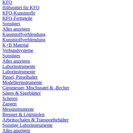
KFO
Hilfsmittel für KFO
KFO-Kunststoffe
KFO-Fertigteile
Sonstiges
Alles anzeigen
Kunststoffverblendung
Kunststoffverblendung
K+B Material
Verbundsysteme
Sonstiges
Alles anzeigen
Laborinstrumente
Laborinstrumente
Pinsel, Pinselhalter
Modellierinstrumente
Gipsmesser, Mischspatel & -Becher
Sägen & Sägeblätter
Scheren
Zangen
Messinstrumente
Brenner & Lötpistolen
Arbeitsschalen & Transportbehälter
Sonstige Laborinstrumente
Alles anzeigen