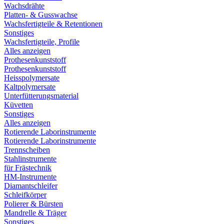
Wachsdrähte
Platten- & Gusswachse
Wachsfertigteile & Retentionen
Sonstiges
Wachsfertigteile, Profile
Alles anzeigen
Prothesenkunststoff
Prothesenkunststoff
Heisspolymersate
Kaltpolymersate
Unterfütterungsmaterial
Küvetten
Sonstiges
Alles anzeigen
Rotierende Laborinstrumente
Rotierende Laborinstrumente
Trennscheiben
Stahlinstrumente
für Frästechnik
HM-Instrumente
Diamantschleifer
Schleifkörper
Polierer & Bürsten
Mandrelle & Träger
Sonstiges