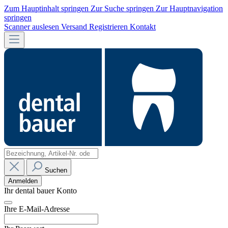
Zum Hauptinhalt springen
Zur Suche springen
Zur Hauptnavigation
springen
Scanner auslesen
Versand
Registrieren
Kontakt
Suchen
Anmelden
Ihr dental bauer Konto
Ihre E-Mail-Adresse