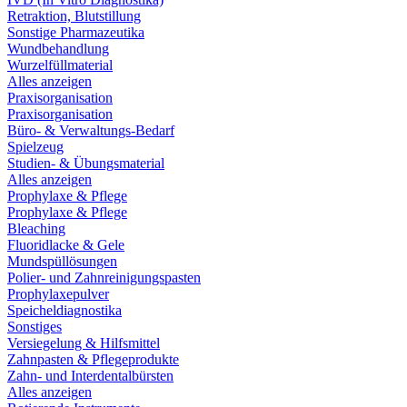
Retraktion, Blutstillung
Sonstige Pharmazeutika
Wundbehandlung
Wurzelfüllmaterial
Alles anzeigen
Praxisorganisation
Praxisorganisation
Büro- & Verwaltungs-Bedarf
Spielzeug
Studien- & Übungsmaterial
Alles anzeigen
Prophylaxe & Pflege
Prophylaxe & Pflege
Bleaching
Fluoridlacke & Gele
Mundspüllösungen
Polier- und Zahnreinigungspasten
Prophylaxepulver
Speicheldiagnostika
Sonstiges
Versiegelung & Hilfsmittel
Zahnpasten & Pflegeprodukte
Zahn- und Interdentalbürsten
Alles anzeigen