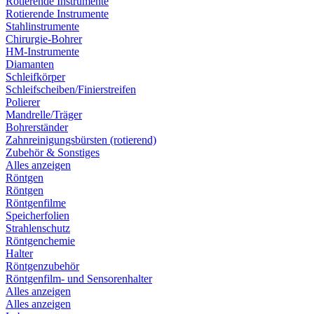
Rotierende Instrumente
Rotierende Instrumente
Stahlinstrumente
Chirurgie-Bohrer
HM-Instrumente
Diamanten
Schleifkörper
Schleifscheiben/Finierstreifen
Polierer
Mandrelle/Träger
Bohrerständer
Zahnreinigungsbürsten (rotierend)
Zubehör & Sonstiges
Alles anzeigen
Röntgen
Röntgen
Röntgenfilme
Speicherfolien
Strahlenschutz
Röntgenchemie
Halter
Röntgenzubehör
Röntgenfilm- und Sensorenhalter
Alles anzeigen
Alles anzeigen