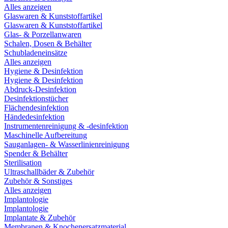
Alles anzeigen
Glaswaren & Kunststoffartikel
Glaswaren & Kunststoffartikel
Glas- & Porzellanwaren
Schalen, Dosen & Behälter
Schubladeneinsätze
Alles anzeigen
Hygiene & Desinfektion
Hygiene & Desinfektion
Abdruck-Desinfektion
Desinfektionstücher
Flächendesinfektion
Händedesinfektion
Instrumentenreinigung & -desinfektion
Maschinelle Aufbereitung
Sauganlagen- & Wasserlinienreinigung
Spender & Behälter
Sterilisation
Ultraschallbäder & Zubehör
Zubehör & Sonstiges
Alles anzeigen
Implantologie
Implantologie
Implantate & Zubehör
Membranen & Knochenersatzmaterial