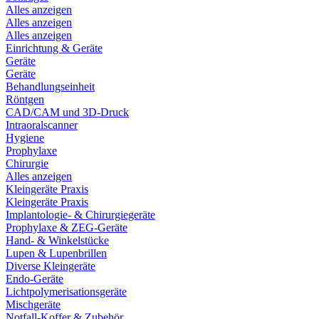
Alles anzeigen
Alles anzeigen
Alles anzeigen
Einrichtung & Geräte
Geräte
Geräte
Behandlungseinheit
Röntgen
CAD/CAM und 3D-Druck
Intraoralscanner
Hygiene
Prophylaxe
Chirurgie
Alles anzeigen
Kleingeräte Praxis
Kleingeräte Praxis
Implantologie- & Chirurgiegeräte
Prophylaxe & ZEG-Geräte
Hand- & Winkelstücke
Lupen & Lupenbrillen
Diverse Kleingeräte
Endo-Geräte
Lichtpolymerisationsgeräte
Mischgeräte
Notfall-Koffer & Zubehör