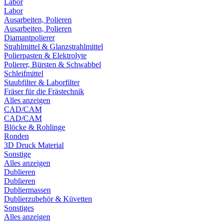
Labor
Labor
Ausarbeiten, Polieren
Ausarbeiten, Polieren
Diamantpolierer
Strahlmittel & Glanzstrahlmittel
Polierpasten & Elektrolyte
Polierer, Bürsten & Schwabbel
Schleifmittel
Staubfilter & Laborfilter
Fräser für die Frästechnik
Alles anzeigen
CAD/CAM
CAD/CAM
Blöcke & Rohlinge
Ronden
3D Druck Material
Sonstige
Alles anzeigen
Dublieren
Dublieren
Dubliermassen
Dublierzubehör & Küvetten
Sonstiges
Alles anzeigen