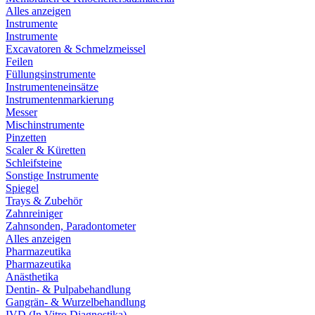
Alles anzeigen
Instrumente
Instrumente
Excavatoren & Schmelzmeissel
Feilen
Füllungsinstrumente
Instrumenteneinsätze
Instrumentenmarkierung
Messer
Mischinstrumente
Pinzetten
Scaler & Küretten
Schleifsteine
Sonstige Instrumente
Spiegel
Trays & Zubehör
Zahnreiniger
Zahnsonden, Paradontometer
Alles anzeigen
Pharmazeutika
Pharmazeutika
Anästhetika
Dentin- & Pulpabehandlung
Gangrän- & Wurzelbehandlung
IVD (In Vitro Diagnostika)