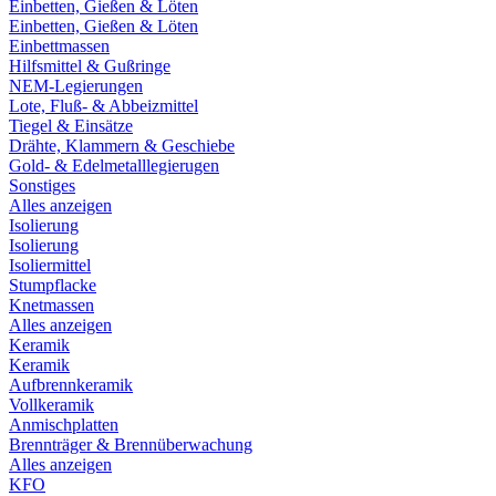
Einbetten, Gießen & Löten
Einbetten, Gießen & Löten
Einbettmassen
Hilfsmittel & Gußringe
NEM-Legierungen
Lote, Fluß- & Abbeizmittel
Tiegel & Einsätze
Drähte, Klammern & Geschiebe
Gold- & Edelmetalllegierugen
Sonstiges
Alles anzeigen
Isolierung
Isolierung
Isoliermittel
Stumpflacke
Knetmassen
Alles anzeigen
Keramik
Keramik
Aufbrennkeramik
Vollkeramik
Anmischplatten
Brennträger & Brennüberwachung
Alles anzeigen
KFO