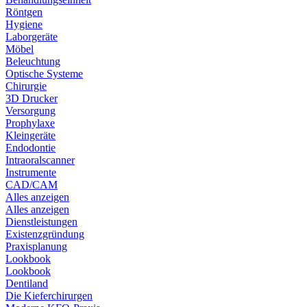
Röntgen
Hygiene
Laborgeräte
Möbel
Beleuchtung
Optische Systeme
Chirurgie
3D Drucker
Versorgung
Prophylaxe
Kleingeräte
Endodontie
Intraoralscanner
Instrumente
CAD/CAM
Alles anzeigen
Alles anzeigen
Dienstleistungen
Existenzgründung
Praxisplanung
Lookbook
Lookbook
Dentiland
Die Kieferchirurgen