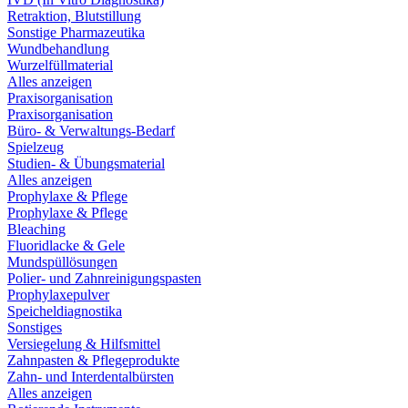
Retraktion, Blutstillung
Sonstige Pharmazeutika
Wundbehandlung
Wurzelfüllmaterial
Alles anzeigen
Praxisorganisation
Praxisorganisation
Büro- & Verwaltungs-Bedarf
Spielzeug
Studien- & Übungsmaterial
Alles anzeigen
Prophylaxe & Pflege
Prophylaxe & Pflege
Bleaching
Fluoridlacke & Gele
Mundspüllösungen
Polier- und Zahnreinigungspasten
Prophylaxepulver
Speicheldiagnostika
Sonstiges
Versiegelung & Hilfsmittel
Zahnpasten & Pflegeprodukte
Zahn- und Interdentalbürsten
Alles anzeigen