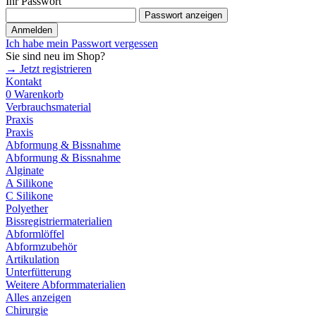
Ihr Passwort
Passwort anzeigen
Anmelden
Ich habe mein Passwort vergessen
Sie sind neu im Shop?
→ Jetzt registrieren
Kontakt
0
Warenkorb
Verbrauchsmaterial
Praxis
Praxis
Abformung & Bissnahme
Abformung & Bissnahme
Alginate
A Silikone
C Silikone
Polyether
Bissregistriermaterialien
Abformlöffel
Abformzubehör
Artikulation
Unterfütterung
Weitere Abformmaterialien
Alles anzeigen
Chirurgie