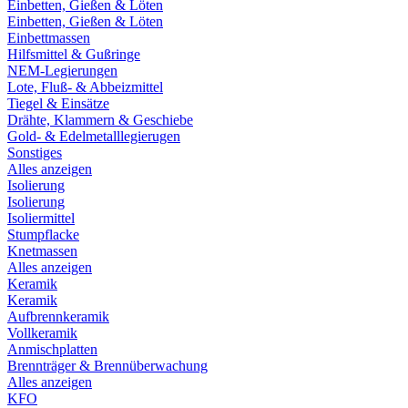
Einbetten, Gießen & Löten
Einbetten, Gießen & Löten
Einbettmassen
Hilfsmittel & Gußringe
NEM-Legierungen
Lote, Fluß- & Abbeizmittel
Tiegel & Einsätze
Drähte, Klammern & Geschiebe
Gold- & Edelmetalllegierugen
Sonstiges
Alles anzeigen
Isolierung
Isolierung
Isoliermittel
Stumpflacke
Knetmassen
Alles anzeigen
Keramik
Keramik
Aufbrennkeramik
Vollkeramik
Anmischplatten
Brennträger & Brennüberwachung
Alles anzeigen
KFO