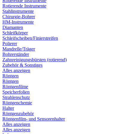
Rotierende Instrumente
Rotierende Instrumente
Stahlinstrumente
Chirurgie-Bohrer
HM-Instrumente
Diamanten
Schleifkörper
Schleifscheiben/Finierstreifen
Polierer
Mandrelle/Träger
Bohrerständer
Zahnreinigungsbürsten (rotierend)
Zubehör & Sonstiges
Alles anzeigen
Röntgen
Röntgen
Röntgenfilme
Speicherfolien
Strahlenschutz
Röntgenchemie
Halter
Röntgenzubehör
Röntgenfilm- und Sensorenhalter
Alles anzeigen
Alles anzeigen