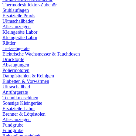
Thermodesinfektor-Zubehör
Stuhlauflagen
Ersatzteile Praxis
Ultraschallbäder
Alles anzeigen
Kleingeräte Labor
Kleingeräte Labor
Rüttler
Tiefziehgeräte
Elektrische Wachsmesser & Tauchdosen
Drucktöpfe
Absaugungen
Poliermotoren
Dampfstrahlen & Reinigen
Einbetten & Vorwärmen
Ultraschallbad
Anrührgeräte
Technikmaschinen
Sonstige Kleingeräte
Ersatzteile Labor
Brenner & Lötpistolen
Alles anzeigen
Fundgrube
Fundgrube
Behandlungseinheit