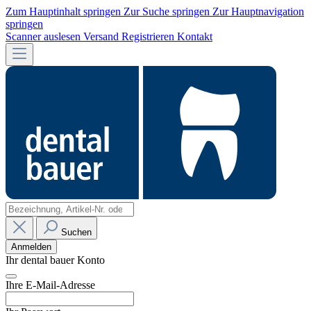
Zum Hauptinhalt springen
Zur Suche springen
Zur Hauptnavigation
springen
Scanner auslesen
Versand
Registrieren
Kontakt
Suchen
Anmelden
Ihr dental bauer Konto
Ihre E-Mail-Adresse