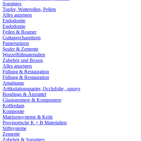
Sonstiges
Tupfer, Watterollen, Pellets
Alles anzeigen
Endodontie
Endodontie
Feilen & Reamer
Guttaperchaspitzen
Papierspitzen
Sealer & Zemente
Wurzelfüllmaterialien
Zubehör und Boxen
Alles anzeigen
Füllung & Restauration
Füllung & Restauration
Amalgame
Artikulationspapier, Occlufolie, -sprays
Bondings & Ätzmittel
Glasionomere & Kompomere
Kofferdam
Komposite
Matrizensysteme & Keile
Provisorische K + B Materialien
Stiftsysteme
Zemente
Zubehör & Sonstiges