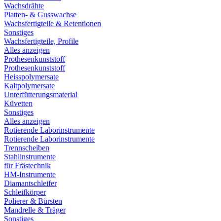
Wachsdrähte
Platten- & Gusswachse
Wachsfertigteile & Retentionen
Sonstiges
Wachsfertigteile, Profile
Alles anzeigen
Prothesenkunststoff
Prothesenkunststoff
Heisspolymersate
Kaltpolymersate
Unterfütterungsmaterial
Küvetten
Sonstiges
Alles anzeigen
Rotierende Laborinstrumente
Rotierende Laborinstrumente
Trennscheiben
Stahlinstrumente
für Frästechnik
HM-Instrumente
Diamantschleifer
Schleifkörper
Polierer & Bürsten
Mandrelle & Träger
Sonstiges