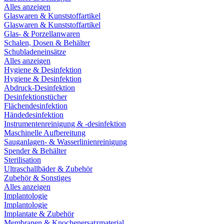
Alles anzeigen
Glaswaren & Kunststoffartikel
Glaswaren & Kunststoffartikel
Glas- & Porzellanwaren
Schalen, Dosen & Behälter
Schubladeneinsätze
Alles anzeigen
Hygiene & Desinfektion
Hygiene & Desinfektion
Abdruck-Desinfektion
Desinfektionstücher
Flächendesinfektion
Händedesinfektion
Instrumentenreinigung & -desinfektion
Maschinelle Aufbereitung
Sauganlagen- & Wasserlinienreinigung
Spender & Behälter
Sterilisation
Ultraschallbäder & Zubehör
Zubehör & Sonstiges
Alles anzeigen
Implantologie
Implantologie
Implantate & Zubehör
Membranen & Knochenersatzmaterial