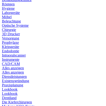
Röntgen
Hygiene
Laborgeräte
Möbel
Beleuchtung
Optische Systeme
Chirurgie
3D Drucker
Versorgung
Prophylaxe
Kleingeräte
Endodontie
Intraoralscanner
Instrumente
CAD/CAM
Alles anzeigen
Alles anzeigen
Dienstleistungen
Existenzgründung
Praxisplanung
Lookbook
Lookbook
Dentiland
Die Kieferchirurgen