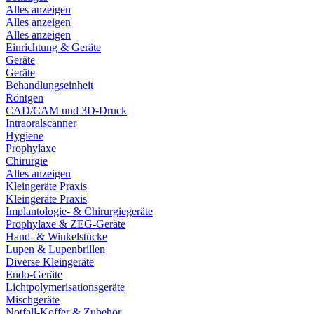
Alles anzeigen
Alles anzeigen
Alles anzeigen
Einrichtung & Geräte
Geräte
Geräte
Behandlungseinheit
Röntgen
CAD/CAM und 3D-Druck
Intraoralscanner
Hygiene
Prophylaxe
Chirurgie
Alles anzeigen
Kleingeräte Praxis
Kleingeräte Praxis
Implantologie- & Chirurgiegeräte
Prophylaxe & ZEG-Geräte
Hand- & Winkelstücke
Lupen & Lupenbrillen
Diverse Kleingeräte
Endo-Geräte
Lichtpolymerisationsgeräte
Mischgeräte
Notfall-Koffer & Zubehör