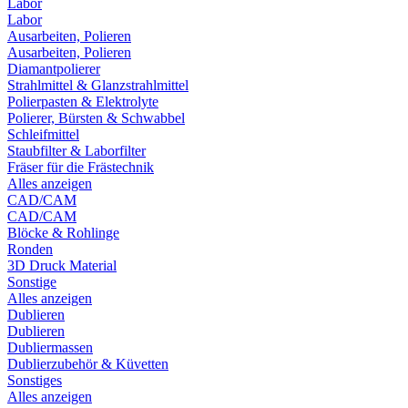
Labor
Labor
Ausarbeiten, Polieren
Ausarbeiten, Polieren
Diamantpolierer
Strahlmittel & Glanzstrahlmittel
Polierpasten & Elektrolyte
Polierer, Bürsten & Schwabbel
Schleifmittel
Staubfilter & Laborfilter
Fräser für die Frästechnik
Alles anzeigen
CAD/CAM
CAD/CAM
Blöcke & Rohlinge
Ronden
3D Druck Material
Sonstige
Alles anzeigen
Dublieren
Dublieren
Dubliermassen
Dublierzubehör & Küvetten
Sonstiges
Alles anzeigen