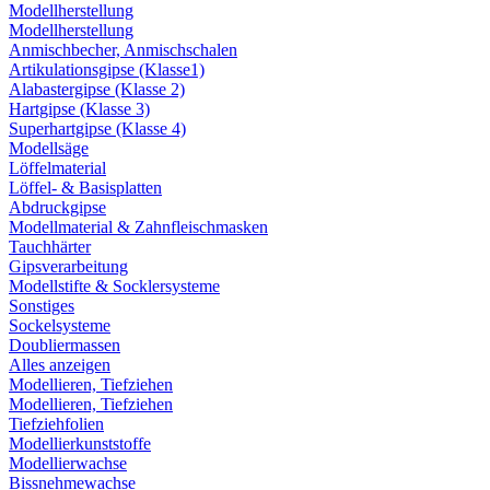
Modellherstellung
Modellherstellung
Anmischbecher, Anmischschalen
Artikulationsgipse (Klasse1)
Alabastergipse (Klasse 2)
Hartgipse (Klasse 3)
Superhartgipse (Klasse 4)
Modellsäge
Löffelmaterial
Löffel- & Basisplatten
Abdruckgipse
Modellmaterial & Zahnfleischmasken
Tauchhärter
Gipsverarbeitung
Modellstifte & Socklersysteme
Sonstiges
Sockelsysteme
Doubliermassen
Alles anzeigen
Modellieren, Tiefziehen
Modellieren, Tiefziehen
Tiefziehfolien
Modellierkunststoffe
Modellierwachse
Bissnehmewachse