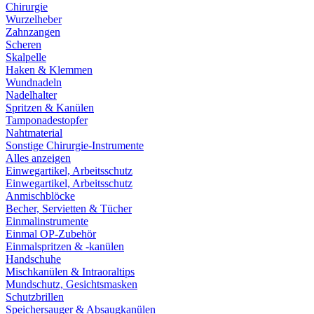
Chirurgie
Wurzelheber
Zahnzangen
Scheren
Skalpelle
Haken & Klemmen
Wundnadeln
Nadelhalter
Spritzen & Kanülen
Tamponadestopfer
Nahtmaterial
Sonstige Chirurgie-Instrumente
Alles anzeigen
Einwegartikel, Arbeitsschutz
Einwegartikel, Arbeitsschutz
Anmischblöcke
Becher, Servietten & Tücher
Einmalinstrumente
Einmal OP-Zubehör
Einmalspritzen & -kanülen
Handschuhe
Mischkanülen & Intraoraltips
Mundschutz, Gesichtsmasken
Schutzbrillen
Speichersauger & Absaugkanülen