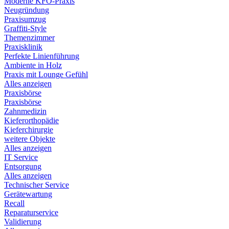
Moderne KFO-Praxis
Neugründung
Praxisumzug
Graffiti-Style
Themenzimmer
Praxisklinik
Perfekte Linienführung
Ambiente in Holz
Praxis mit Lounge Gefühl
Alles anzeigen
Praxisbörse
Praxisbörse
Zahnmedizin
Kieferorthopädie
Kieferchirurgie
weitere Objekte
Alles anzeigen
IT Service
Entsorgung
Alles anzeigen
Technischer Service
Gerätewartung
Recall
Reparaturservice
Validierung