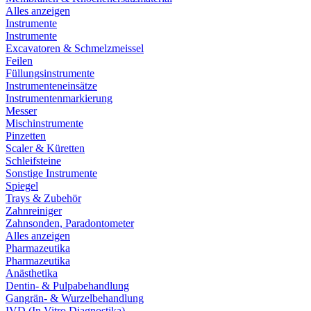
Alles anzeigen
Instrumente
Instrumente
Excavatoren & Schmelzmeissel
Feilen
Füllungsinstrumente
Instrumenteneinsätze
Instrumentenmarkierung
Messer
Mischinstrumente
Pinzetten
Scaler & Küretten
Schleifsteine
Sonstige Instrumente
Spiegel
Trays & Zubehör
Zahnreiniger
Zahnsonden, Paradontometer
Alles anzeigen
Pharmazeutika
Pharmazeutika
Anästhetika
Dentin- & Pulpabehandlung
Gangrän- & Wurzelbehandlung
IVD (In Vitro Diagnostika)