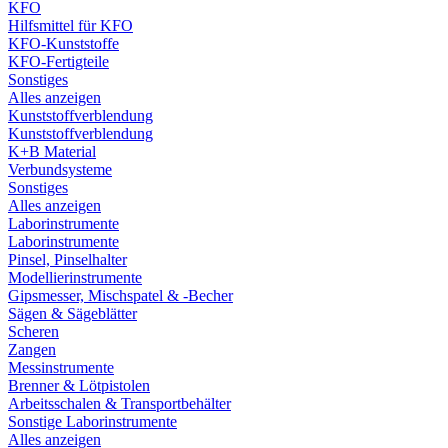
KFO
Hilfsmittel für KFO
KFO-Kunststoffe
KFO-Fertigteile
Sonstiges
Alles anzeigen
Kunststoffverblendung
Kunststoffverblendung
K+B Material
Verbundsysteme
Sonstiges
Alles anzeigen
Laborinstrumente
Laborinstrumente
Pinsel, Pinselhalter
Modellierinstrumente
Gipsmesser, Mischspatel & -Becher
Sägen & Sägeblätter
Scheren
Zangen
Messinstrumente
Brenner & Lötpistolen
Arbeitsschalen & Transportbehälter
Sonstige Laborinstrumente
Alles anzeigen