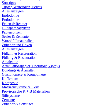
Sonstiges
Tupfer, Watterollen, Pellets
Alles anzeigen
Endodontie
Endodontie
Feilen & Reamer
Guttaperchaspitzen
Papierspitzen
Sealer & Zemente
Wurzelfüllmaterialien
Zubehör und Boxen
Alles anzeigen
Füllung & Restauration
Füllung & Restauration
Amalgame
Artikulationspapier, Occlufolie, -sprays
Bondings & Ätzmittel
Glasionomere & Kompomere
Kofferdam
Komposite
Matrizensysteme & Keile
Provisorische K + B Materialien
Stiftsysteme
Zemente
Zubehör & Sonstiges