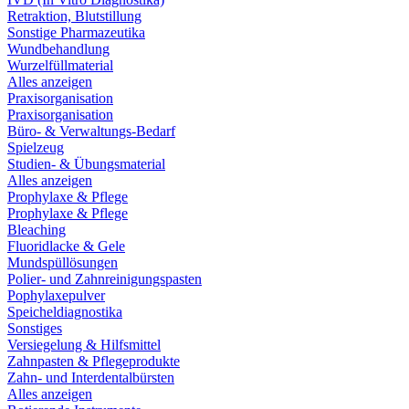
Retraktion, Blutstillung
Sonstige Pharmazeutika
Wundbehandlung
Wurzelfüllmaterial
Alles anzeigen
Praxisorganisation
Praxisorganisation
Büro- & Verwaltungs-Bedarf
Spielzeug
Studien- & Übungsmaterial
Alles anzeigen
Prophylaxe & Pflege
Prophylaxe & Pflege
Bleaching
Fluoridlacke & Gele
Mundspüllösungen
Polier- und Zahnreinigungspasten
Pophylaxepulver
Speicheldiagnostika
Sonstiges
Versiegelung & Hilfsmittel
Zahnpasten & Pflegeprodukte
Zahn- und Interdentalbürsten
Alles anzeigen