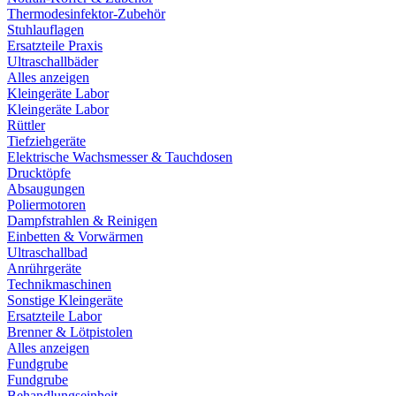
Thermodesinfektor-Zubehör
Stuhlauflagen
Ersatzteile Praxis
Ultraschallbäder
Alles anzeigen
Kleingeräte Labor
Kleingeräte Labor
Rüttler
Tiefziehgeräte
Elektrische Wachsmesser & Tauchdosen
Drucktöpfe
Absaugungen
Poliermotoren
Dampfstrahlen & Reinigen
Einbetten & Vorwärmen
Ultraschallbad
Anrührgeräte
Technikmaschinen
Sonstige Kleingeräte
Ersatzteile Labor
Brenner & Lötpistolen
Alles anzeigen
Fundgrube
Fundgrube
Behandlungseinheit