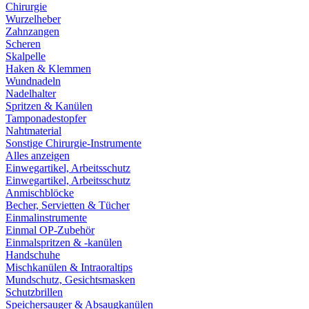
Chirurgie
Wurzelheber
Zahnzangen
Scheren
Skalpelle
Haken & Klemmen
Wundnadeln
Nadelhalter
Spritzen & Kanülen
Tamponadestopfer
Nahtmaterial
Sonstige Chirurgie-Instrumente
Alles anzeigen
Einwegartikel, Arbeitsschutz
Einwegartikel, Arbeitsschutz
Anmischblöcke
Becher, Servietten & Tücher
Einmalinstrumente
Einmal OP-Zubehör
Einmalspritzen & -kanülen
Handschuhe
Mischkanülen & Intraoraltips
Mundschutz, Gesichtsmasken
Schutzbrillen
Speichersauger & Absaugkanülen