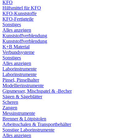
KFO
Hilfsmittel für KFO
KFO-Kunststoffe
KFO-Fertigteile
Sonstiges
Alles anzeigen
Kunststoffverblendung
Kunststoffverblendung
K+B Material
Verbundsysteme
Sonstiges
Alles anzeigen
Laborinstrumente
Laborinstrumente
Pinsel, Pinselhalter
Modellierinstrumente
Gipsmesser, Mischspatel & -Becher
Sägen & Sägeblätter
Scheren
Zangen
Messinstrumente
Brenner & Lötpistolen
Arbeitsschalen & Transportbehälter
Sonstige Laborinstrumente
Alles anzeigen