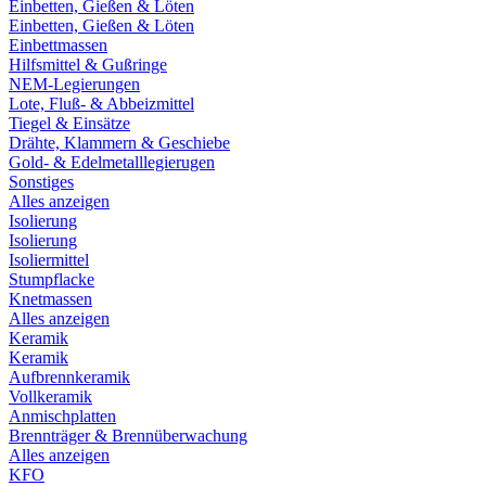
Einbetten, Gießen & Löten
Einbetten, Gießen & Löten
Einbettmassen
Hilfsmittel & Gußringe
NEM-Legierungen
Lote, Fluß- & Abbeizmittel
Tiegel & Einsätze
Drähte, Klammern & Geschiebe
Gold- & Edelmetalllegierugen
Sonstiges
Alles anzeigen
Isolierung
Isolierung
Isoliermittel
Stumpflacke
Knetmassen
Alles anzeigen
Keramik
Keramik
Aufbrennkeramik
Vollkeramik
Anmischplatten
Brennträger & Brennüberwachung
Alles anzeigen
KFO