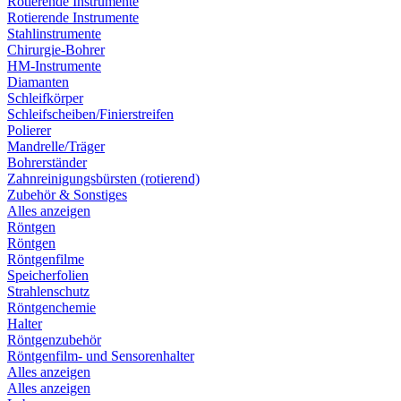
Rotierende Instrumente
Rotierende Instrumente
Stahlinstrumente
Chirurgie-Bohrer
HM-Instrumente
Diamanten
Schleifkörper
Schleifscheiben/Finierstreifen
Polierer
Mandrelle/Träger
Bohrerständer
Zahnreinigungsbürsten (rotierend)
Zubehör & Sonstiges
Alles anzeigen
Röntgen
Röntgen
Röntgenfilme
Speicherfolien
Strahlenschutz
Röntgenchemie
Halter
Röntgenzubehör
Röntgenfilm- und Sensorenhalter
Alles anzeigen
Alles anzeigen