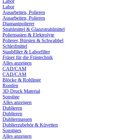
Labor
Labor
Ausarbeiten, Polieren
Ausarbeiten, Polieren
Diamantpolierer
Strahlmittel & Glanzstrahlmittel
Polierpasten & Elektrolyte
Polierer, Bürsten & Schwabbel
Schleifmittel
Staubfilter & Laborfilter
Fräser für die Frästechnik
Alles anzeigen
CAD/CAM
CAD/CAM
Blöcke & Rohlinge
Ronden
3D Druck Material
Sonstige
Alles anzeigen
Dublieren
Dublieren
Dubliermassen
Dublierzubehör & Küvetten
Sonstiges
Alles anzeigen