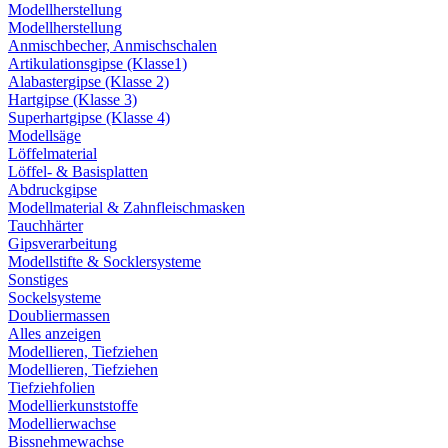
Modellherstellung
Modellherstellung
Anmischbecher, Anmischschalen
Artikulationsgipse (Klasse1)
Alabastergipse (Klasse 2)
Hartgipse (Klasse 3)
Superhartgipse (Klasse 4)
Modellsäge
Löffelmaterial
Löffel- & Basisplatten
Abdruckgipse
Modellmaterial & Zahnfleischmasken
Tauchhärter
Gipsverarbeitung
Modellstifte & Socklersysteme
Sonstiges
Sockelsysteme
Doubliermassen
Alles anzeigen
Modellieren, Tiefziehen
Modellieren, Tiefziehen
Tiefziehfolien
Modellierkunststoffe
Modellierwachse
Bissnehmewachse