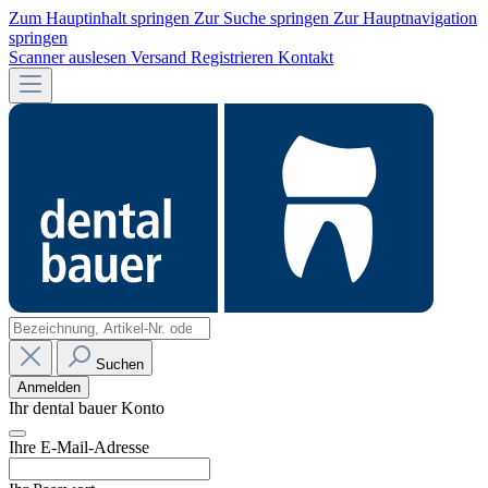
Zum Hauptinhalt springen
Zur Suche springen
Zur Hauptnavigation
springen
Scanner auslesen
Versand
Registrieren
Kontakt
Suchen
Anmelden
Ihr dental bauer Konto
Ihre E-Mail-Adresse