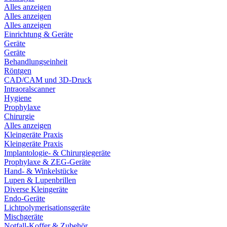
Alles anzeigen
Alles anzeigen
Alles anzeigen
Einrichtung & Geräte
Geräte
Geräte
Behandlungseinheit
Röntgen
CAD/CAM und 3D-Druck
Intraoralscanner
Hygiene
Prophylaxe
Chirurgie
Alles anzeigen
Kleingeräte Praxis
Kleingeräte Praxis
Implantologie- & Chirurgiegeräte
Prophylaxe & ZEG-Geräte
Hand- & Winkelstücke
Lupen & Lupenbrillen
Diverse Kleingeräte
Endo-Geräte
Lichtpolymerisationsgeräte
Mischgeräte
Notfall-Koffer & Zubehör