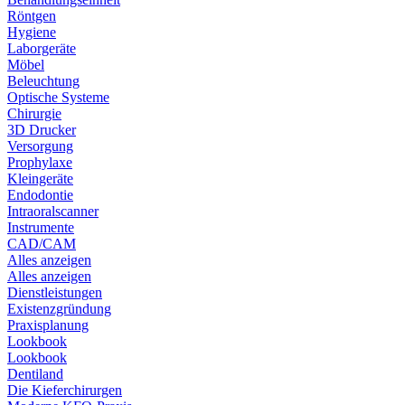
Röntgen
Hygiene
Laborgeräte
Möbel
Beleuchtung
Optische Systeme
Chirurgie
3D Drucker
Versorgung
Prophylaxe
Kleingeräte
Endodontie
Intraoralscanner
Instrumente
CAD/CAM
Alles anzeigen
Alles anzeigen
Dienstleistungen
Existenzgründung
Praxisplanung
Lookbook
Lookbook
Dentiland
Die Kieferchirurgen