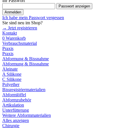
Ihr Passwort
Passwort anzeigen
Anmelden
Ich habe mein Passwort vergessen
Sie sind neu im Shop?
→ Jetzt registrieren
Kontakt
0
Warenkorb
Verbrauchsmaterial
Praxis
Praxis
Abformung & Bissnahme
Abformung & Bissnahme
Alginate
A Silikone
C Silikone
Polyether
Bissregistriermaterialien
Abformlöffel
Abformzubehör
Artikulation
Unterfütterung
Weitere Abformmaterialien
Alles anzeigen
Chirurgie