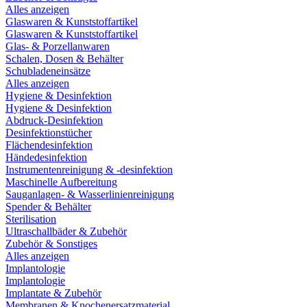
Alles anzeigen
Glaswaren & Kunststoffartikel
Glaswaren & Kunststoffartikel
Glas- & Porzellanwaren
Schalen, Dosen & Behälter
Schubladeneinsätze
Alles anzeigen
Hygiene & Desinfektion
Hygiene & Desinfektion
Abdruck-Desinfektion
Desinfektionstücher
Flächendesinfektion
Händedesinfektion
Instrumentenreinigung & -desinfektion
Maschinelle Aufbereitung
Sauganlagen- & Wasserlinienreinigung
Spender & Behälter
Sterilisation
Ultraschallbäder & Zubehör
Zubehör & Sonstiges
Alles anzeigen
Implantologie
Implantologie
Implantate & Zubehör
Membranen & Knochenersatzmaterial