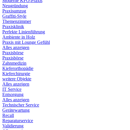
Moderne KFO-Praxis
Neugründung
Praxisumzug
Graffiti-Style
Themenzimmer
Praxisklinik
Perfekte Linienführung
Ambiente in Holz
Praxis mit Lounge Gefühl
Alles anzeigen
Praxisbörse
Praxisbörse
Zahnmedizin
Kieferorthopädie
Kieferchirurgie
weitere Objekte
Alles anzeigen
IT Service
Entsorgung
Alles anzeigen
Technischer Service
Gerätewartung
Recall
Reparaturservice
Validierung