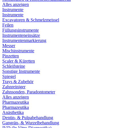
Alles anzeigen
Instrumente
Instrumente
Excavatoren & Schmelzmeissel
Feilen
Füllungsinstrumente
Instrumenteneinsätze
Instrumentenmarkierung
Messer
Mischinstrumente
Pinzetten
Scaler & Küretten
Schleifsteine
Sonstige Instrumente
Spiegel
Trays & Zubehör
Zahnreiniger
Zahnsonden, Paradontometer
Alles anzeigen
Pharmazeutika
Pharmazeutika
Anästhetika
Dentin- & Pulpabehandlung
Gangrän- & Wurzelbehandlung
IVD (In Vitro Diagnostika)