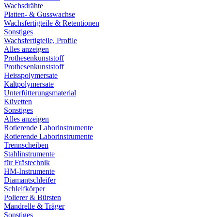
Wachsdrähte
Platten- & Gusswachse
Wachsfertigteile & Retentionen
Sonstiges
Wachsfertigteile, Profile
Alles anzeigen
Prothesenkunststoff
Prothesenkunststoff
Heisspolymersate
Kaltpolymersate
Unterfütterungsmaterial
Küvetten
Sonstiges
Alles anzeigen
Rotierende Laborinstrumente
Rotierende Laborinstrumente
Trennscheiben
Stahlinstrumente
für Frästechnik
HM-Instrumente
Diamantschleifer
Schleifkörper
Polierer & Bürsten
Mandrelle & Träger
Sonstiges