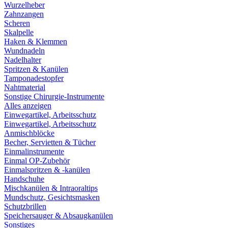
Wurzelheber
Zahnzangen
Scheren
Skalpelle
Haken & Klemmen
Wundnadeln
Nadelhalter
Spritzen & Kanülen
Tamponadestopfer
Nahtmaterial
Sonstige Chirurgie-Instrumente
Alles anzeigen
Einwegartikel, Arbeitsschutz
Einwegartikel, Arbeitsschutz
Anmischblöcke
Becher, Servietten & Tücher
Einmalinstrumente
Einmal OP-Zubehör
Einmalspritzen & -kanülen
Handschuhe
Mischkanülen & Intraoraltips
Mundschutz, Gesichtsmasken
Schutzbrillen
Speichersauger & Absaugkanülen
Sonstiges