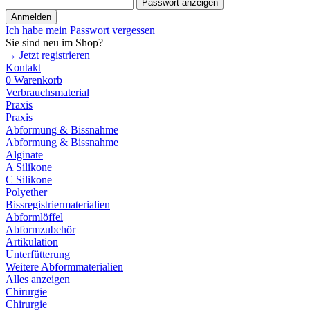
Passwort anzeigen
Anmelden
Ich habe mein Passwort vergessen
Sie sind neu im Shop?
→ Jetzt registrieren
Kontakt
0
Warenkorb
Verbrauchsmaterial
Praxis
Praxis
Abformung & Bissnahme
Abformung & Bissnahme
Alginate
A Silikone
C Silikone
Polyether
Bissregistriermaterialien
Abformlöffel
Abformzubehör
Artikulation
Unterfütterung
Weitere Abformmaterialien
Alles anzeigen
Chirurgie
Chirurgie