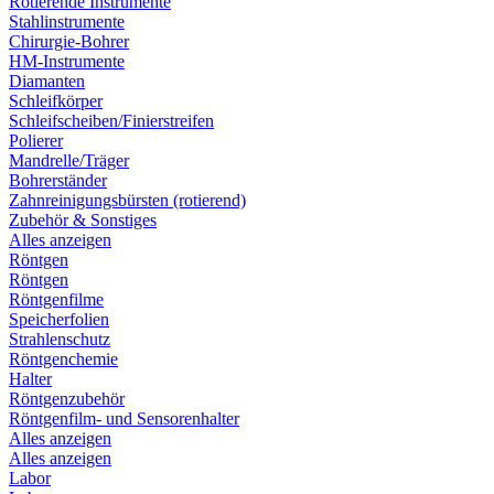
Rotierende Instrumente
Stahlinstrumente
Chirurgie-Bohrer
HM-Instrumente
Diamanten
Schleifkörper
Schleifscheiben/Finierstreifen
Polierer
Mandrelle/Träger
Bohrerständer
Zahnreinigungsbürsten (rotierend)
Zubehör & Sonstiges
Alles anzeigen
Röntgen
Röntgen
Röntgenfilme
Speicherfolien
Strahlenschutz
Röntgenchemie
Halter
Röntgenzubehör
Röntgenfilm- und Sensorenhalter
Alles anzeigen
Alles anzeigen
Labor