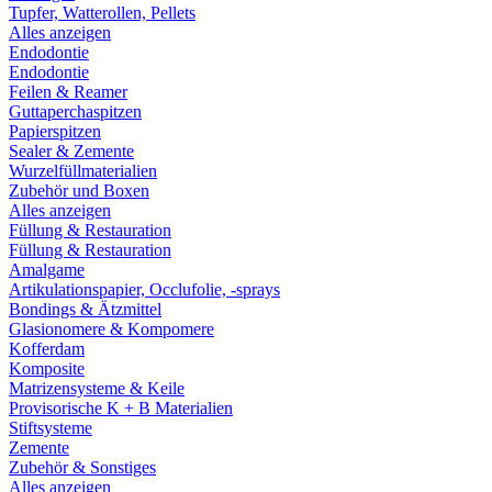
Tupfer, Watterollen, Pellets
Alles anzeigen
Endodontie
Endodontie
Feilen & Reamer
Guttaperchaspitzen
Papierspitzen
Sealer & Zemente
Wurzelfüllmaterialien
Zubehör und Boxen
Alles anzeigen
Füllung & Restauration
Füllung & Restauration
Amalgame
Artikulationspapier, Occlufolie, -sprays
Bondings & Ätzmittel
Glasionomere & Kompomere
Kofferdam
Komposite
Matrizensysteme & Keile
Provisorische K + B Materialien
Stiftsysteme
Zemente
Zubehör & Sonstiges
Alles anzeigen