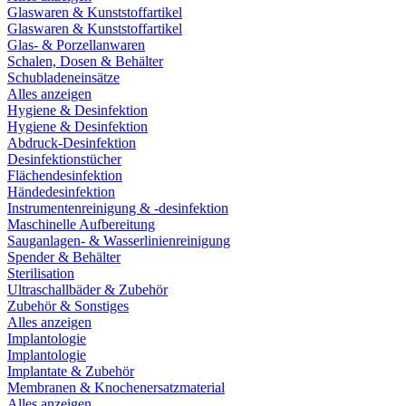
Glaswaren & Kunststoffartikel
Glaswaren & Kunststoffartikel
Glas- & Porzellanwaren
Schalen, Dosen & Behälter
Schubladeneinsätze
Alles anzeigen
Hygiene & Desinfektion
Hygiene & Desinfektion
Abdruck-Desinfektion
Desinfektionstücher
Flächendesinfektion
Händedesinfektion
Instrumentenreinigung & -desinfektion
Maschinelle Aufbereitung
Sauganlagen- & Wasserlinienreinigung
Spender & Behälter
Sterilisation
Ultraschallbäder & Zubehör
Zubehör & Sonstiges
Alles anzeigen
Implantologie
Implantologie
Implantate & Zubehör
Membranen & Knochenersatzmaterial
Alles anzeigen