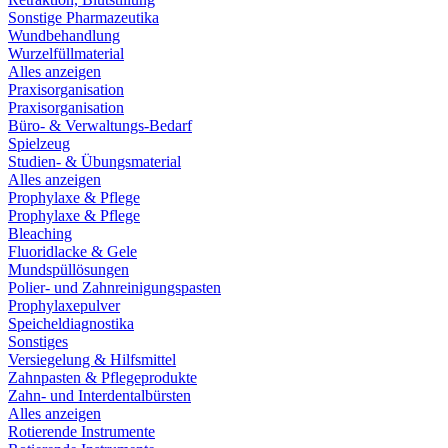
Sonstige Pharmazeutika
Wundbehandlung
Wurzelfüllmaterial
Alles anzeigen
Praxisorganisation
Praxisorganisation
Büro- & Verwaltungs-Bedarf
Spielzeug
Studien- & Übungsmaterial
Alles anzeigen
Prophylaxe & Pflege
Prophylaxe & Pflege
Bleaching
Fluoridlacke & Gele
Mundspüllösungen
Polier- und Zahnreinigungspasten
Prophylaxepulver
Speicheldiagnostika
Sonstiges
Versiegelung & Hilfsmittel
Zahnpasten & Pflegeprodukte
Zahn- und Interdentalbürsten
Alles anzeigen
Rotierende Instrumente