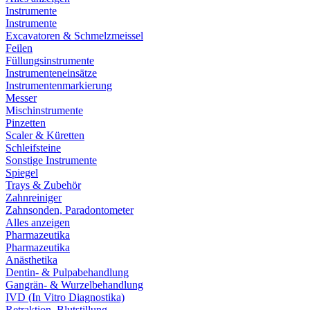
Instrumente
Instrumente
Excavatoren & Schmelzmeissel
Feilen
Füllungsinstrumente
Instrumenteneinsätze
Instrumentenmarkierung
Messer
Mischinstrumente
Pinzetten
Scaler & Küretten
Schleifsteine
Sonstige Instrumente
Spiegel
Trays & Zubehör
Zahnreiniger
Zahnsonden, Paradontometer
Alles anzeigen
Pharmazeutika
Pharmazeutika
Anästhetika
Dentin- & Pulpabehandlung
Gangrän- & Wurzelbehandlung
IVD (In Vitro Diagnostika)
Retraktion, Blutstillung