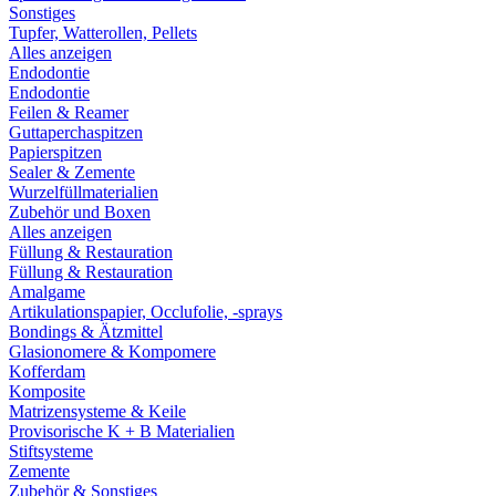
Sonstiges
Tupfer, Watterollen, Pellets
Alles anzeigen
Endodontie
Endodontie
Feilen & Reamer
Guttaperchaspitzen
Papierspitzen
Sealer & Zemente
Wurzelfüllmaterialien
Zubehör und Boxen
Alles anzeigen
Füllung & Restauration
Füllung & Restauration
Amalgame
Artikulationspapier, Occlufolie, -sprays
Bondings & Ätzmittel
Glasionomere & Kompomere
Kofferdam
Komposite
Matrizensysteme & Keile
Provisorische K + B Materialien
Stiftsysteme
Zemente
Zubehör & Sonstiges