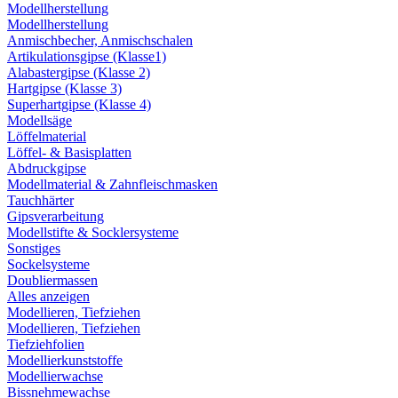
Modellherstellung
Modellherstellung
Anmischbecher, Anmischschalen
Artikulationsgipse (Klasse1)
Alabastergipse (Klasse 2)
Hartgipse (Klasse 3)
Superhartgipse (Klasse 4)
Modellsäge
Löffelmaterial
Löffel- & Basisplatten
Abdruckgipse
Modellmaterial & Zahnfleischmasken
Tauchhärter
Gipsverarbeitung
Modellstifte & Socklersysteme
Sonstiges
Sockelsysteme
Doubliermassen
Alles anzeigen
Modellieren, Tiefziehen
Modellieren, Tiefziehen
Tiefziehfolien
Modellierkunststoffe
Modellierwachse
Bissnehmewachse