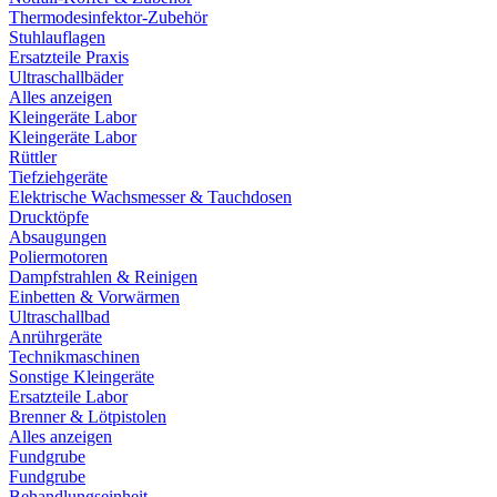
Thermodesinfektor-Zubehör
Stuhlauflagen
Ersatzteile Praxis
Ultraschallbäder
Alles anzeigen
Kleingeräte Labor
Kleingeräte Labor
Rüttler
Tiefziehgeräte
Elektrische Wachsmesser & Tauchdosen
Drucktöpfe
Absaugungen
Poliermotoren
Dampfstrahlen & Reinigen
Einbetten & Vorwärmen
Ultraschallbad
Anrührgeräte
Technikmaschinen
Sonstige Kleingeräte
Ersatzteile Labor
Brenner & Lötpistolen
Alles anzeigen
Fundgrube
Fundgrube
Behandlungseinheit