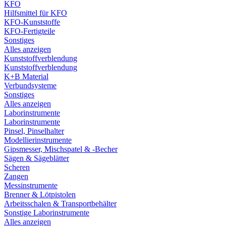
KFO
Hilfsmittel für KFO
KFO-Kunststoffe
KFO-Fertigteile
Sonstiges
Alles anzeigen
Kunststoffverblendung
Kunststoffverblendung
K+B Material
Verbundsysteme
Sonstiges
Alles anzeigen
Laborinstrumente
Laborinstrumente
Pinsel, Pinselhalter
Modellierinstrumente
Gipsmesser, Mischspatel & -Becher
Sägen & Sägeblätter
Scheren
Zangen
Messinstrumente
Brenner & Lötpistolen
Arbeitsschalen & Transportbehälter
Sonstige Laborinstrumente
Alles anzeigen