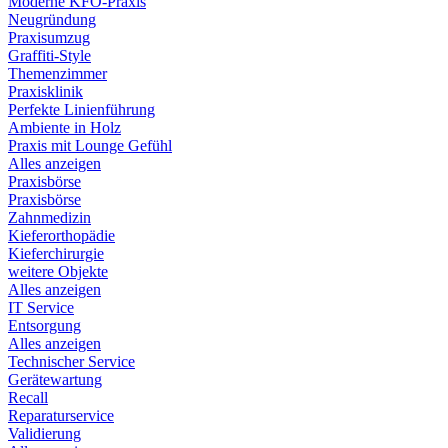
Moderne KFO-Praxis
Neugründung
Praxisumzug
Graffiti-Style
Themenzimmer
Praxisklinik
Perfekte Linienführung
Ambiente in Holz
Praxis mit Lounge Gefühl
Alles anzeigen
Praxisbörse
Praxisbörse
Zahnmedizin
Kieferorthopädie
Kieferchirurgie
weitere Objekte
Alles anzeigen
IT Service
Entsorgung
Alles anzeigen
Technischer Service
Gerätewartung
Recall
Reparaturservice
Validierung