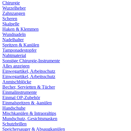
Chirurgie
Wurzelheber
Zahnzangen
Scheren
Skalpelle
Haken & Klemmen
Wundnadeln
Nadelhalter
Spritzen & Kanülen
Tamponadestopfer
Nahtmaterial
Sonstige Chirurgie-Instrumente
Alles anzeigen
Einwegartikel, Arbeitsschutz
Einwegartikel, Arbeitsschutz
Anmischblöcke
Becher, Servietten & Tücher
Einmalinstrumente
Einmal OP-Zubehör
Einmalspritzen & -kanülen
Handschuhe
Mischkanülen & Intraoraltips
Mundschutz, Gesichtsmasken
Schutzbrillen
Speichersauger & Absaugkanülen