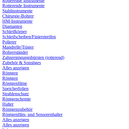
Rotierende Instrumente
Rotierende Instrumente
Stahlinstrumente
Chirurgie-Bohrer
HM-Instrumente
Diamanten
Schleifkörper
Schleifscheiben/Finierstreifen
Polierer
Mandrelle/Träger
Bohrerständer
Zahnreinigungsbürsten (rotierend)
Zubehör & Sonstiges
Alles anzeigen
Röntgen
Röntgen
Röntgenfilme
Speicherfolien
Strahlenschutz
Röntgenchemie
Halter
Röntgenzubehör
Röntgenfilm- und Sensorenhalter
Alles anzeigen
Alles anzeigen