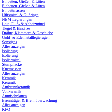
Einbetten, Gießen & Löten
Einbetten, Gießen & Löten
Einbettmassen
Hilfsmittel & Gußringe
NEM-Legierungen
Lote, Fluß- & Abbeizmittel
Tiegel & Einsätze
Drähte, Klammern & Geschiebe
Gold- & Edelmetalllegierugen
Sonstiges
Alles anzeigen
Isolierung
Isolierung
Isoliermittel
Stumpflacke
Knetmassen
Alles anzeigen
Keramik
Keramik
Aufbrennkeramik
Vollkeramik
Anmischplatten
Brennträger & Brennüberwachung
Alles anzeigen
KFO