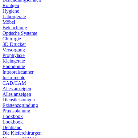
Röntgen
Hygiene
Laborgeräte
Möbel
Beleuchtung
Optische Systeme
Chirurgie
3D Drucker
Versorgung
Prophylaxe
Kleingeräte
Endodontie
Intraoralscanner
Instrumente
CAD/CAM
Alles anzeigen
Alles anzeigen
Dienstleistungen
Existenzgründung
Praxisplanung
Lookbook
Lookbook
Dentiland
Die Kieferchirurgen