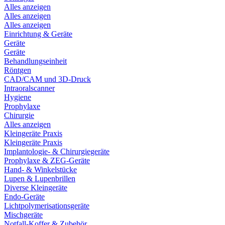
Alles anzeigen
Alles anzeigen
Alles anzeigen
Einrichtung & Geräte
Geräte
Geräte
Behandlungseinheit
Röntgen
CAD/CAM und 3D-Druck
Intraoralscanner
Hygiene
Prophylaxe
Chirurgie
Alles anzeigen
Kleingeräte Praxis
Kleingeräte Praxis
Implantologie- & Chirurgiegeräte
Prophylaxe & ZEG-Geräte
Hand- & Winkelstücke
Lupen & Lupenbrillen
Diverse Kleingeräte
Endo-Geräte
Lichtpolymerisationsgeräte
Mischgeräte
Notfall-Koffer & Zubehör