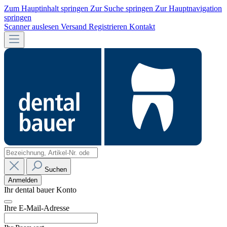
Zum Hauptinhalt springen
Zur Suche springen
Zur Hauptnavigation
springen
Scanner auslesen
Versand
Registrieren
Kontakt
Suchen
Anmelden
Ihr dental bauer Konto
Ihre E-Mail-Adresse