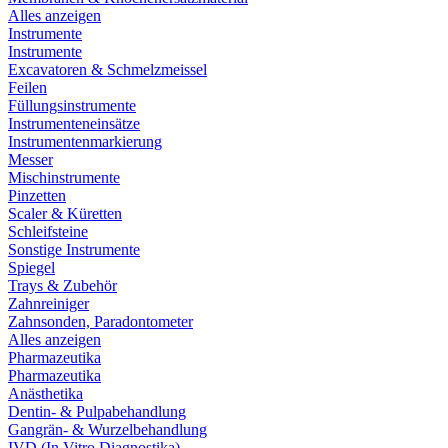
Alles anzeigen
Instrumente
Instrumente
Excavatoren & Schmelzmeissel
Feilen
Füllungsinstrumente
Instrumenteneinsätze
Instrumentenmarkierung
Messer
Mischinstrumente
Pinzetten
Scaler & Küretten
Schleifsteine
Sonstige Instrumente
Spiegel
Trays & Zubehör
Zahnreiniger
Zahnsonden, Paradontometer
Alles anzeigen
Pharmazeutika
Pharmazeutika
Anästhetika
Dentin- & Pulpabehandlung
Gangrän- & Wurzelbehandlung
IVD (In Vitro Diagnostika)