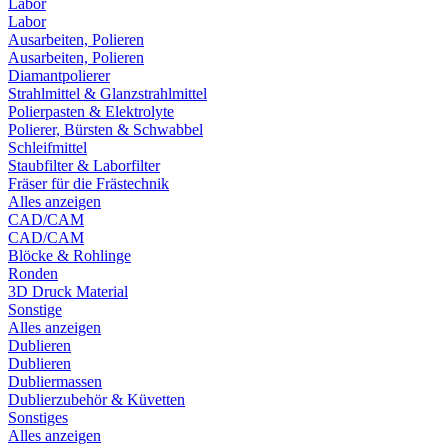
Labor
Labor
Ausarbeiten, Polieren
Ausarbeiten, Polieren
Diamantpolierer
Strahlmittel & Glanzstrahlmittel
Polierpasten & Elektrolyte
Polierer, Bürsten & Schwabbel
Schleifmittel
Staubfilter & Laborfilter
Fräser für die Frästechnik
Alles anzeigen
CAD/CAM
CAD/CAM
Blöcke & Rohlinge
Ronden
3D Druck Material
Sonstige
Alles anzeigen
Dublieren
Dublieren
Dubliermassen
Dublierzubehör & Küvetten
Sonstiges
Alles anzeigen