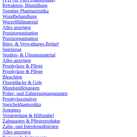
Retraktion, Blutstillung
Sonstige Pharmazeutika
Wundbehandlung
Wurzelfüllmaterial
Alles anzeigen
Praxisorganisation
Praxisorganisation
Büro- & Verwaltungs-Bedarf
Spielzeug
Studien- & Übungsmaterial
Alles anzeigen
Prophylaxe & Pflege
Prophylaxe & Pflege
Bleaching
Fluoridlacke & Gele
Mundspüllösungen
Polier- und Zahnreinigungspasten
Prophylaxepulver
Speicheldiagnostika
Sonstiges
Versiegelung & Hilfsmittel
Zahnpasten & Pflegeprodukte
Zahn- und Interdentalbürsten
Alles anzeigen