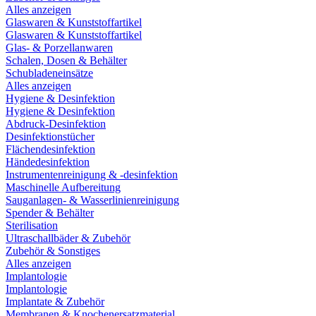
Alles anzeigen
Glaswaren & Kunststoffartikel
Glaswaren & Kunststoffartikel
Glas- & Porzellanwaren
Schalen, Dosen & Behälter
Schubladeneinsätze
Alles anzeigen
Hygiene & Desinfektion
Hygiene & Desinfektion
Abdruck-Desinfektion
Desinfektionstücher
Flächendesinfektion
Händedesinfektion
Instrumentenreinigung & -desinfektion
Maschinelle Aufbereitung
Sauganlagen- & Wasserlinienreinigung
Spender & Behälter
Sterilisation
Ultraschallbäder & Zubehör
Zubehör & Sonstiges
Alles anzeigen
Implantologie
Implantologie
Implantate & Zubehör
Membranen & Knochenersatzmaterial