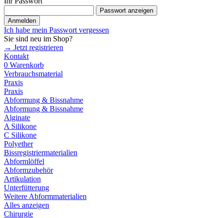
Ihr Passwort
Passwort anzeigen
Anmelden
Ich habe mein Passwort vergessen
Sie sind neu im Shop?
→ Jetzt registrieren
Kontakt
0
Warenkorb
Verbrauchsmaterial
Praxis
Praxis
Abformung & Bissnahme
Abformung & Bissnahme
Alginate
A Silikone
C Silikone
Polyether
Bissregistriermaterialien
Abformlöffel
Abformzubehör
Artikulation
Unterfütterung
Weitere Abformmaterialien
Alles anzeigen
Chirurgie