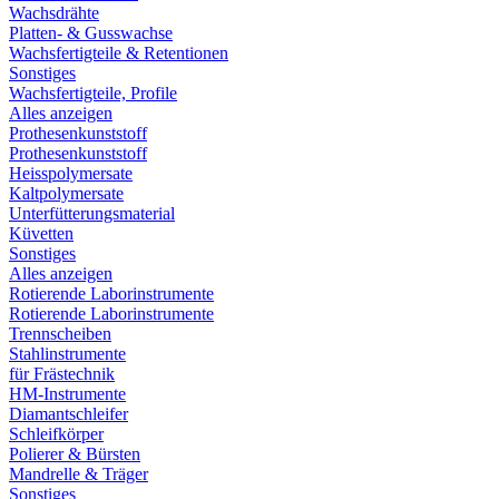
Wachsdrähte
Platten- & Gusswachse
Wachsfertigteile & Retentionen
Sonstiges
Wachsfertigteile, Profile
Alles anzeigen
Prothesenkunststoff
Prothesenkunststoff
Heisspolymersate
Kaltpolymersate
Unterfütterungsmaterial
Küvetten
Sonstiges
Alles anzeigen
Rotierende Laborinstrumente
Rotierende Laborinstrumente
Trennscheiben
Stahlinstrumente
für Frästechnik
HM-Instrumente
Diamantschleifer
Schleifkörper
Polierer & Bürsten
Mandrelle & Träger
Sonstiges