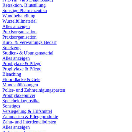
Retraktion, Blutstillung
Sonstige Pharmazeutika
Wundbehandlung
Wurzelfüllmaterial
Alles anzeigen
Praxisorganisation
Praxisorganisation
Büro- & Verwaltungs-Bedarf
Spielzeug
Studien- & Übungsmaterial
Alles anzeigen
Prophylaxe & Pflege
Prophylaxe & Pflege
Bleaching
Fluoridlacke & Gele
Mundspüllösungen
Polier- und Zahnreinigungspasten
Prophylaxepulver
Speicheldiagnostika
Sonstiges
Versiegelung & Hilfsmittel
Zahnpasten & Pflegeprodukte
Zahn- und Interdentalbürsten
Alles anzeigen