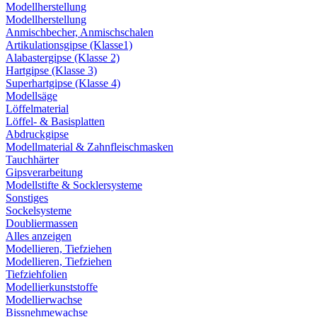
Modellherstellung
Modellherstellung
Anmischbecher, Anmischschalen
Artikulationsgipse (Klasse1)
Alabastergipse (Klasse 2)
Hartgipse (Klasse 3)
Superhartgipse (Klasse 4)
Modellsäge
Löffelmaterial
Löffel- & Basisplatten
Abdruckgipse
Modellmaterial & Zahnfleischmasken
Tauchhärter
Gipsverarbeitung
Modellstifte & Socklersysteme
Sonstiges
Sockelsysteme
Doubliermassen
Alles anzeigen
Modellieren, Tiefziehen
Modellieren, Tiefziehen
Tiefziehfolien
Modellierkunststoffe
Modellierwachse
Bissnehmewachse