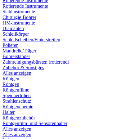
Rotierende Instrumente
Rotierende Instrumente
Stahlinstrumente
Chirurgie-Bohrer
HM-Instrumente
Diamanten
Schleifkörper
Schleifscheiben/Finierstreifen
Polierer
Mandrelle/Träger
Bohrerständer
Zahnreinigungsbürsten (rotierend)
Zubehör & Sonstiges
Alles anzeigen
Röntgen
Röntgen
Röntgenfilme
Speicherfolien
Strahlenschutz
Röntgenchemie
Halter
Röntgenzubehör
Röntgenfilm- und Sensorenhalter
Alles anzeigen
Alles anzeigen