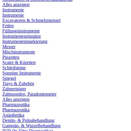
Alles anzeigen
Instrumente
Instrumente
Excavatoren & Schmelzmeissel
Feilen
Füllungsinstrumente
Instrumenteneinsätze
Instrumentenmarkierung
Messer
Mischinstrumente
Pinzetten
Scaler & Küretten
Schleifsteine
Sonstige Instrumente
Spiegel
Trays & Zubehör
Zahnreiniger
Zahnsonden, Paradontometer
Alles anzeigen
Pharmazeutika
Pharmazeutika
Anästhetika
Dentin- & Pulpabehandlung
Gangrän- & Wurzelbehandlung
IVD (In Vitro Diagnostika)