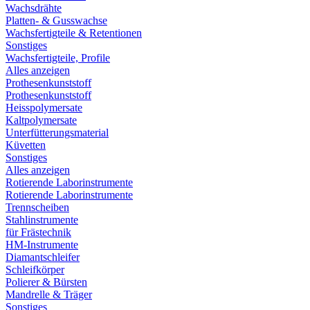
Wachsdrähte
Platten- & Gusswachse
Wachsfertigteile & Retentionen
Sonstiges
Wachsfertigteile, Profile
Alles anzeigen
Prothesenkunststoff
Prothesenkunststoff
Heisspolymersate
Kaltpolymersate
Unterfütterungsmaterial
Küvetten
Sonstiges
Alles anzeigen
Rotierende Laborinstrumente
Rotierende Laborinstrumente
Trennscheiben
Stahlinstrumente
für Frästechnik
HM-Instrumente
Diamantschleifer
Schleifkörper
Polierer & Bürsten
Mandrelle & Träger
Sonstiges