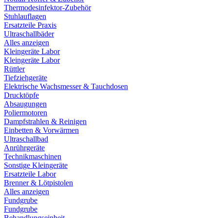
Thermodesinfektor-Zubehör
Stuhlauflagen
Ersatzteile Praxis
Ultraschallbäder
Alles anzeigen
Kleingeräte Labor
Kleingeräte Labor
Rüttler
Tiefziehgeräte
Elektrische Wachsmesser & Tauchdosen
Drucktöpfe
Absaugungen
Poliermotoren
Dampfstrahlen & Reinigen
Einbetten & Vorwärmen
Ultraschallbad
Anrührgeräte
Technikmaschinen
Sonstige Kleingeräte
Ersatzteile Labor
Brenner & Lötpistolen
Alles anzeigen
Fundgrube
Fundgrube
Behandlungseinheit