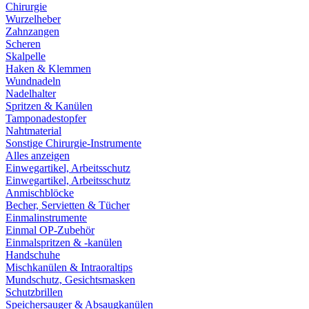
Chirurgie
Wurzelheber
Zahnzangen
Scheren
Skalpelle
Haken & Klemmen
Wundnadeln
Nadelhalter
Spritzen & Kanülen
Tamponadestopfer
Nahtmaterial
Sonstige Chirurgie-Instrumente
Alles anzeigen
Einwegartikel, Arbeitsschutz
Einwegartikel, Arbeitsschutz
Anmischblöcke
Becher, Servietten & Tücher
Einmalinstrumente
Einmal OP-Zubehör
Einmalspritzen & -kanülen
Handschuhe
Mischkanülen & Intraoraltips
Mundschutz, Gesichtsmasken
Schutzbrillen
Speichersauger & Absaugkanülen