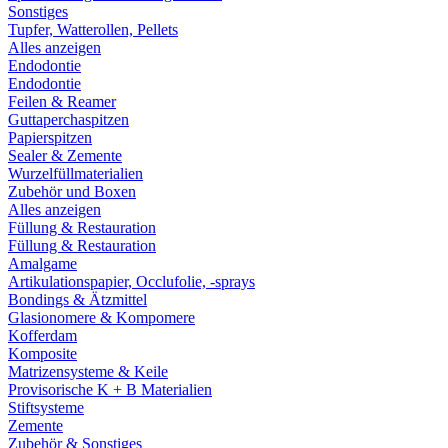
Sonstiges
Tupfer, Watterollen, Pellets
Alles anzeigen
Endodontie
Endodontie
Feilen & Reamer
Guttaperchaspitzen
Papierspitzen
Sealer & Zemente
Wurzelfüllmaterialien
Zubehör und Boxen
Alles anzeigen
Füllung & Restauration
Füllung & Restauration
Amalgame
Artikulationspapier, Occlufolie, -sprays
Bondings & Ätzmittel
Glasionomere & Kompomere
Kofferdam
Komposite
Matrizensysteme & Keile
Provisorische K + B Materialien
Stiftsysteme
Zemente
Zubehör & Sonstiges