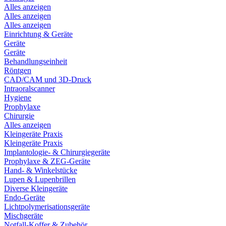
Alles anzeigen
Alles anzeigen
Alles anzeigen
Einrichtung & Geräte
Geräte
Geräte
Behandlungseinheit
Röntgen
CAD/CAM und 3D-Druck
Intraoralscanner
Hygiene
Prophylaxe
Chirurgie
Alles anzeigen
Kleingeräte Praxis
Kleingeräte Praxis
Implantologie- & Chirurgiegeräte
Prophylaxe & ZEG-Geräte
Hand- & Winkelstücke
Lupen & Lupenbrillen
Diverse Kleingeräte
Endo-Geräte
Lichtpolymerisationsgeräte
Mischgeräte
Notfall-Koffer & Zubehör