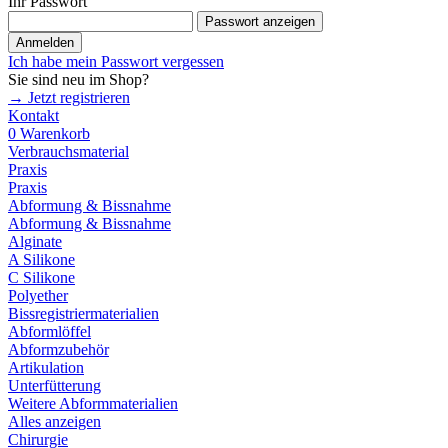
Ihr Passwort
Passwort anzeigen
Anmelden
Ich habe mein Passwort vergessen
Sie sind neu im Shop?
→ Jetzt registrieren
Kontakt
0
Warenkorb
Verbrauchsmaterial
Praxis
Praxis
Abformung & Bissnahme
Abformung & Bissnahme
Alginate
A Silikone
C Silikone
Polyether
Bissregistriermaterialien
Abformlöffel
Abformzubehör
Artikulation
Unterfütterung
Weitere Abformmaterialien
Alles anzeigen
Chirurgie