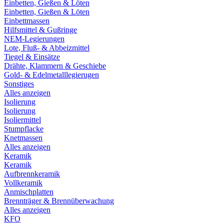
Einbetten, Gießen & Löten
Einbetten, Gießen & Löten
Einbettmassen
Hilfsmittel & Gußringe
NEM-Legierungen
Lote, Fluß- & Abbeizmittel
Tiegel & Einsätze
Drähte, Klammern & Geschiebe
Gold- & Edelmetalllegierugen
Sonstiges
Alles anzeigen
Isolierung
Isolierung
Isoliermittel
Stumpflacke
Knetmassen
Alles anzeigen
Keramik
Keramik
Aufbrennkeramik
Vollkeramik
Anmischplatten
Brennträger & Brennüberwachung
Alles anzeigen
KFO