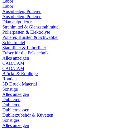
Labor
Labor
Ausarbeiten, Polieren
Ausarbeiten, Polieren
Diamantpolierer
Strahlmittel & Glanzstrahlmittel
Polierpasten & Elektrolyte
Polierer, Bürsten & Schwabbel
Schleifmittel
Staubfilter & Laborfilter
Fräser für die Frästechnik
Alles anzeigen
CAD/CAM
CAD/CAM
Blöcke & Rohlinge
Ronden
3D Druck Material
Sonstige
Alles anzeigen
Dublieren
Dublieren
Dubliermassen
Dublierzubehör & Küvetten
Sonstiges
Alles anzeigen