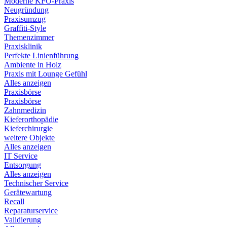
Moderne KFO-Praxis
Neugründung
Praxisumzug
Graffiti-Style
Themenzimmer
Praxisklinik
Perfekte Linienführung
Ambiente in Holz
Praxis mit Lounge Gefühl
Alles anzeigen
Praxisbörse
Praxisbörse
Zahnmedizin
Kieferorthopädie
Kieferchirurgie
weitere Objekte
Alles anzeigen
IT Service
Entsorgung
Alles anzeigen
Technischer Service
Gerätewartung
Recall
Reparaturservice
Validierung