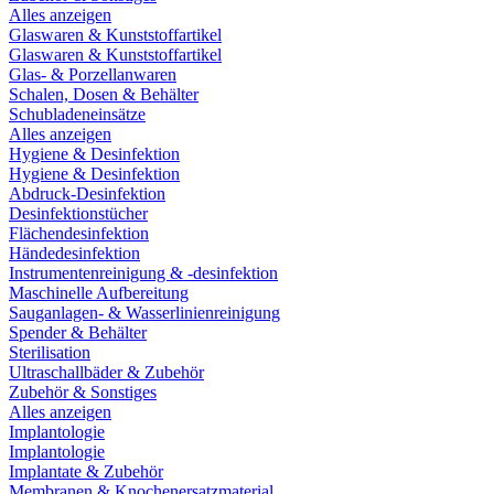
Alles anzeigen
Glaswaren & Kunststoffartikel
Glaswaren & Kunststoffartikel
Glas- & Porzellanwaren
Schalen, Dosen & Behälter
Schubladeneinsätze
Alles anzeigen
Hygiene & Desinfektion
Hygiene & Desinfektion
Abdruck-Desinfektion
Desinfektionstücher
Flächendesinfektion
Händedesinfektion
Instrumentenreinigung & -desinfektion
Maschinelle Aufbereitung
Sauganlagen- & Wasserlinienreinigung
Spender & Behälter
Sterilisation
Ultraschallbäder & Zubehör
Zubehör & Sonstiges
Alles anzeigen
Implantologie
Implantologie
Implantate & Zubehör
Membranen & Knochenersatzmaterial