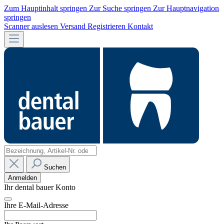
Zum Hauptinhalt springen
Zur Suche springen
Zur Hauptnavigation
springen
Scanner auslesen
Versand
Registrieren
Kontakt
Suchen
Anmelden
Ihr dental bauer Konto
Ihre E-Mail-Adresse