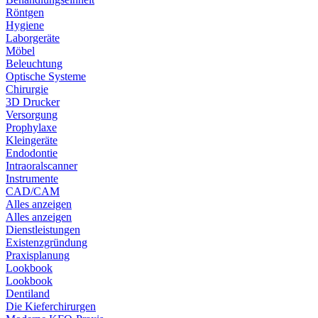
Röntgen
Hygiene
Laborgeräte
Möbel
Beleuchtung
Optische Systeme
Chirurgie
3D Drucker
Versorgung
Prophylaxe
Kleingeräte
Endodontie
Intraoralscanner
Instrumente
CAD/CAM
Alles anzeigen
Alles anzeigen
Dienstleistungen
Existenzgründung
Praxisplanung
Lookbook
Lookbook
Dentiland
Die Kieferchirurgen