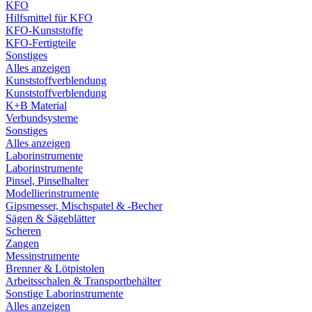
KFO
Hilfsmittel für KFO
KFO-Kunststoffe
KFO-Fertigteile
Sonstiges
Alles anzeigen
Kunststoffverblendung
Kunststoffverblendung
K+B Material
Verbundsysteme
Sonstiges
Alles anzeigen
Laborinstrumente
Laborinstrumente
Pinsel, Pinselhalter
Modellierinstrumente
Gipsmesser, Mischspatel & -Becher
Sägen & Sägeblätter
Scheren
Zangen
Messinstrumente
Brenner & Lötpistolen
Arbeitsschalen & Transportbehälter
Sonstige Laborinstrumente
Alles anzeigen